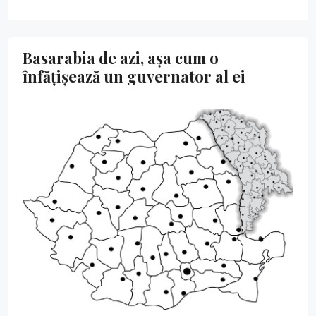
Basarabia de azi, așa cum o
înfățișează un guvernator al ei