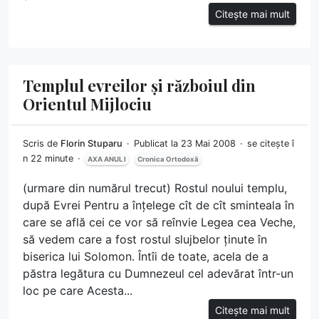
Citește mai mult
Templul evreilor și războiul din
Orientul Mijlociu
Scris de
Florin Stuparu
Publicat la 23 Mai 2008
se citește î
n 22 minute
AXA ANUL I
Cronica Ortodoxă
(urmare din numărul trecut) Rostul noului templu,
după Evrei Pentru a înțelege cît de cît sminteala în
care se află cei ce vor să reînvie Legea cea Veche,
să vedem care a fost rostul slujbelor ținute în
biserica lui Solomon. Întîi de toate, acela de a
păstra legătura cu Dumnezeul cel adevărat într-un
loc pe care Acesta...
Citește mai mult