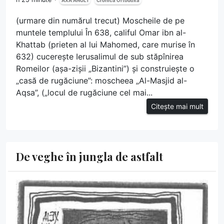
AXA ANUL I
Cronica Ortodoxă
(urmare din numărul trecut) Moscheile de pe
muntele templului În 638, califul Omar ibn al-
Khattab (prieten al lui Mahomed, care murise în
632) cucerește Ierusalimul de sub stăpînirea
Romeilor (așa-zișii „Bizantini”) și construiește o
„casă de rugăciune”: moscheea „Al-Masjid al-
Aqsa”, („locul de rugăciune cel mai...
Citește mai mult
De veghe în jungla de astfalt