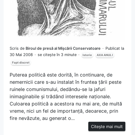
Scris de
Biroul de presă al Mișcării Conservatoare
Publicat la
30 Mai 2008
se citește în 3 minute
Istorie
AXA ANUL I
Fapt discret
Puterea politică este dorită, în continuare, de
nemernicii care s-au instalat în fruntea țării peste
ruinele comunismului, dedându-se la jafuri
inimaginabile și trădând interesele naționale.
Culoarea politică a acestora nu mai are, de multă
vreme, nici un fel de importanță, deoarece, prin
fire nevăzute, au generat o...
Citește mai mult