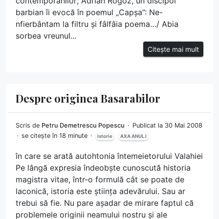
contemporanilor; Adrian Rogoz, un discipol
barbian îi evocă în poemul „Capșa”: Ne-
nfierbântam la filtru și fâlfâia poema…/ Abia
sorbea vreunul...
Citește mai mult
Despre originea Basarabilor
Scris de
Petru Demetrescu Popescu
Publicat la 30 Mai 2008
se citește în 18 minute
Istorie
AXA ANUL I
în care se arată autohtonia întemeietorului Valahiei
Pe lângă expresia îndeobște cunoscută historia
magistra vitae, într-o formulă cât se poate de
laconică, istoria este știința adevărului. Sau ar
trebui să fie. Nu pare așadar de mirare faptul că
problemele originii neamului nostru și ale