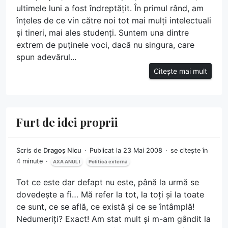
ultimele luni a fost îndreptățit. În primul rând, am
înțeles de ce vin către noi tot mai mulți intelectuali
și tineri, mai ales studenți. Suntem una dintre
extrem de puținele voci, dacă nu singura, care
spun adevărul...
Citește mai mult
Furt de idei proprii
Scris de
Dragoș Nicu
Publicat la 23 Mai 2008
se citește în
4 minute
AXA ANUL I
Politică externă
Tot ce este dar defapt nu este, până la urmă se
dovedește a fi… Mă refer la tot, la toți și la toate
ce sunt, ce se află, ce există și ce se întâmplă!
Nedumeriți? Exact! Am stat mult și m-am gândit la