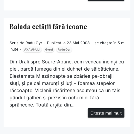
Balada cetății fără icoane
Scris de
Radu Gyr
Publicat la 23 Mai 2008
se citește în 5 m
inute
AXA ANUL I
Gyrul
Radu Gyr
Din Urali spre Soare-Apune, cum veneau încinși cu
piei, parcă fumega din ei duhnet de sălbăticiune.
Blestemata Miazănoapte se zbârlea pe-obrajii
sluți, și pe cai mărunți și iuți – foamea stepelor
răscoapte. Viclenii răsăritene ascuțeau ca un tăiș
gândul galben și pieziș în ochi mici fără
sprâncene. Toată arșița din...
Citește mai mult