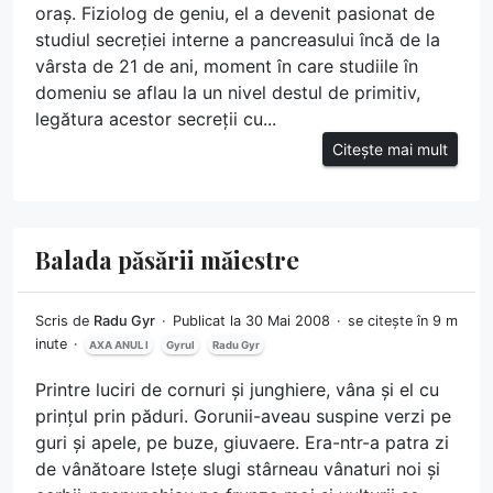
oraș. Fiziolog de geniu, el a devenit pasionat de
studiul secreției interne a pancreasului încă de la
vârsta de 21 de ani, moment în care studiile în
domeniu se aflau la un nivel destul de primitiv,
legătura acestor secreții cu...
Citește mai mult
Balada păsării măiestre
Scris de
Radu Gyr
Publicat la 30 Mai 2008
se citește în 9 m
inute
AXA ANUL I
Gyrul
Radu Gyr
Printre luciri de cornuri și junghiere, vâna și el cu
prințul prin păduri. Gorunii-aveau suspine verzi pe
guri și apele, pe buze, giuvaere. Era-ntr-a patra zi
de vânătoare Istețe slugi stârneau vânaturi noi și