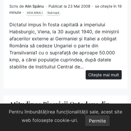
Scris de
Alin Spânu
Publicat la 23 Mai 2008
se citește în 19
minute
AXA ANUL I
Sub lupă
Dictatul impus în fosta capitală a imperiului
Habsburgic, Viena, la 30 august 1940, de miniștrii
afacerilor externe ai Germaniei și Italiei a obligat
România să cedeze Ungariei o parte din
Transilvania1 cu o suprafață de aproape 50.000
kmp, a cărei populație cuprindea, după datele
stabilite de Instituitul Central de...
Citește mai mult
Atitudinea Bisericii Ortodoxe din
Republica Moldova în problema
Pentru îmbunătățirea funcționalității sale, acest site
homosexualității
web folosește cookie-uri.
Permite