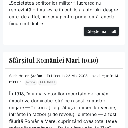
„Societatea scriitorilor militari”, lucrarea nu
reprezintă prima ieșire în public a autorului despre
care, de altfel, nu scriu pentru prima oară, acesta
fiind unul dintre...
Citește mai mult
Sfârșitul României Mari (1940)
Scris de
Ion Ștefan
Publicat la 23 Mai 2008
se citește în 14
minute
Istorie
AXA ANUL I
În 1918, în urma victoriilor repurtate de români
împotriva dominației străine rusești și austro-
ungare — în condițiile prăbușirii imperiilor vecine,
înfrânte în război și de revoluțiile interne — a fost
făurită România Mare, cuprinzând cvasitotalitatea