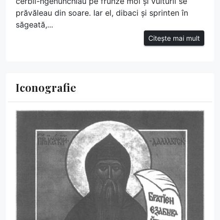
cerbii-ngenunchiau pe frunze moi și vulturii se
prăvăleau din soare. Iar el, dibaci și sprinten în
săgeată,...
Citește mai mult
Iconografie