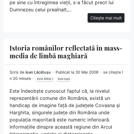
pe sine cu întregimea vieții, s-a făcut preot lui
Dumnezeu celui preaînalt,...
Citește mai mult
Istoria românilor reflectată în mass-
media de limbă maghiară
Scris de
Ioan Lăcătușu
Publicat la 30 Mai 2008
se citește î
n 20 minute
AXA ANUL I
Sub lupă
Este îndeobște cunoscut faptul că, la nivelul
reprezentării comune din România, există un
handicap de imagine față de județele Covasna și
Harghita, singurele județe din România unde
populația majoritară este numeric inferioară.
Informațiile dinspre această regiune din Arcul