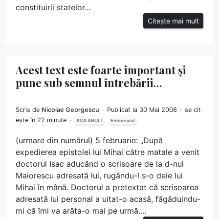
constituirii statelor...
Citește mai mult
Acest text este foarte important și
pune sub semnul întrebării…
Scris de
Nicolae Georgescu
Publicat la 30 Mai 2008
se cit
ește în 22 minute
AXA ANUL I
Eminescul
(urmare din numărul) 5 februarie: „După
expedierea epistolei lui Mihai către matale a venit
doctorul Isac aducând o scrisoare de la d-nul
Maiorescu adresată lui, rugându-l s-o deie lui
Mihai în mână. Doctorul a pretextat că scrisoarea
adresată lui personal a uitat-o acasă, făgăduindu-
mi că îmi va arăta-o mai pe urmă....