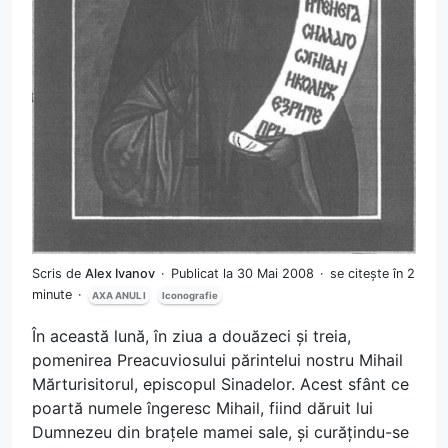
Scris de
Alex Ivanov
Publicat la 30 Mai 2008
se citește în 2
minute
AXA ANUL I
Iconografie
În această lună, în ziua a douăzeci și treia,
pomenirea Preacuviosului părintelui nostru Mihail
Mărturisitorul, episcopul Sinadelor. Acest sfânt ce
poartă numele îngeresc Mihail, fiind dăruit lui
Dumnezeu din brațele mamei sale, și curățindu-se