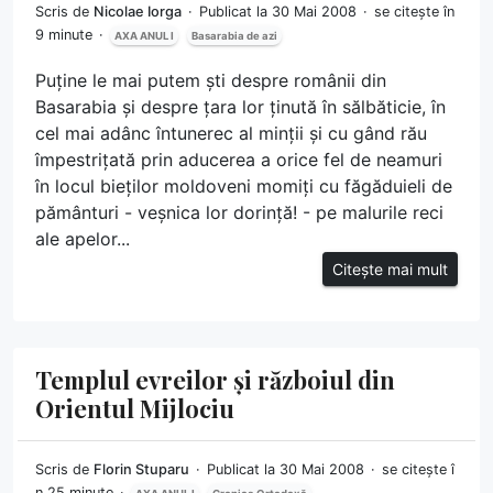
Scris de
Nicolae Iorga
Publicat la 30 Mai 2008
se citește în
9 minute
AXA ANUL I
Basarabia de azi
Puține le mai putem ști despre românii din
Basarabia și despre țara lor ținută în sălbăticie, în
cel mai adânc întunerec al minții și cu gând rău
împestrițată prin aducerea a orice fel de neamuri
în locul bieților moldoveni momiți cu făgăduieli de
pământuri - veșnica lor dorință! - pe malurile reci
ale apelor...
Citește mai mult
Templul evreilor și războiul din
Orientul Mijlociu
Scris de
Florin Stuparu
Publicat la 30 Mai 2008
se citește î
n 25 minute