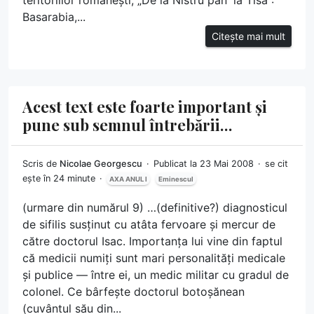
teritoriilor românești, „De la Nistru pân' la Tisa”:
Basarabia,...
Citește mai mult
Acest text este foarte important și
pune sub semnul întrebării…
Scris de
Nicolae Georgescu
Publicat la 23 Mai 2008
se cit
ește în 24 minute
AXA ANUL I
Eminescul
(urmare din numărul 9) …(definitive?) diagnosticul
de sifilis susținut cu atâta fervoare și mercur de
către doctorul Isac. Importanța lui vine din faptul
că medicii numiți sunt mari personalități medicale
și publice — între ei, un medic militar cu gradul de
colonel. Ce bârfește doctorul botoșănean
(cuvântul său din...