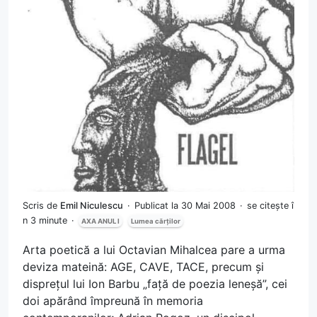
Scris de
Emil Niculescu
Publicat la 30 Mai 2008
se citește î
n 3 minute
AXA ANUL I
Lumea cărților
Arta poetică a lui Octavian Mihalcea pare a urma
deviza mateină: AGE, CAVE, TACE, precum și
disprețul lui Ion Barbu „față de poezia leneșă”, cei
doi apărând împreună în memoria