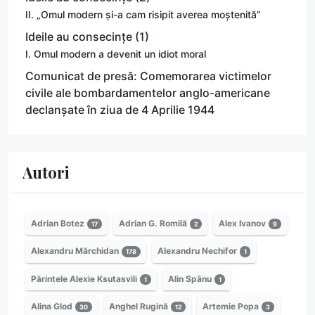
II. „Omul modern și-a cam risipit averea moștenită”
Ideile au consecințe (1)
I. Omul modern a devenit un idiot moral
Comunicat de presă: Comemorarea victimelor
civile ale bombardamentelor anglo-americane
declanșate în ziua de 4 Aprilie 1944
Autori
Adrian Botez
Adrian G. Romilă
Alex Ivanov
17
2
9
Alexandru Mărchidan
Alexandru Nechifor
178
1
Părintele Alexie Ksutasvili
Alin Spânu
1
1
Alina Glod
Anghel Rugină
Artemie Popa
30
12
3