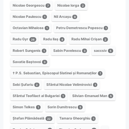
Nicolae Georgescu
Nicolae Iorga
7
2
Nicolae Paulescu
Nil Arcașu
1
9
Octavian Mihalcea
Petru Demetrescu Popescu
1
1
Radu Gyr
Radu Ilaș
Radu Mihai Crișan
26
4
2
Robert Sungenis
Sabin Pavelescu
saccsiv
1
3
5
Savatie Baștovoi
3
† P.S. Sebastian, Episcopul Slatinei și Romanaților
1
Sebi Șufariu
Sfântul Nicolae Velimirovici
2
1
Sfântul Teofilact al Bulgariei
Silvian-Emanuel Man
1
5
Simon Telkes
Sorin Dumitrescu
1
5
Ștefan Plămădeală
Tamara Gheorghiu
22
1