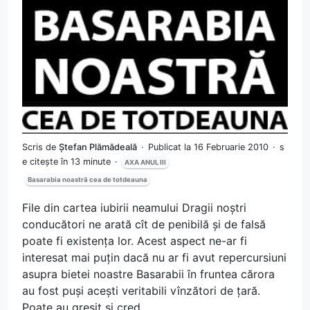
Scris de
Ștefan Plămădeală
Publicat la 16 Februarie 2010
s
e citește în 13 minute
AXA ANUL III
Basarabia noastră cea de totdeauna
File din cartea iubirii neamului Dragii noștri
conducători ne arată cît de penibilă și de falsă
poate fi existența lor. Acest aspect ne-ar fi
interesat mai puțin dacă nu ar fi avut repercursiuni
asupra bietei noastre Basarabii în fruntea cărora
au fost puși acești veritabili vînzători de țară.
Poate au greșit și cred...