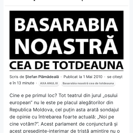
Scris de
Ștefan Plămădeală
Publicat la 1 Mai 2010
se citeșt
e în 13 minute
AXA ANUL III
Basarabia noastră cea de totdeauna
Cine e pe primul loc? Tot teatrul din jurul „osului
european” nu le este pe placul alegătorilor din
Republica Moldova, cel puțin asta arată sondajul
de opinie cu întrebarea foarte actuală: „Noi pe
cine votăm?”. Acest parlament de conjunctură și
acest președinte-interimar de tristă amintire nu o