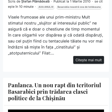
Scris de
Ștefan Plămădeală
Publicat la 1 Martie 2010
se cit
ește în 10 minute
AXA ANUL III
Basarabia noastră cea de totdeauna
Visele frumoase ale unui prim-ministru Mult
stimatul nostru „slujitor al interesului public” ne
asigură că e doar o chestiune de timp momentul
în care oligarhii vor dispărea și că odată dispăruți,
sau cel puțin fiind cu tentaculele tăiate nu vor mai
îndrăzni să miște în fața „cinstitului” și
„atotputernicului” Filat:...
Citește mai mult
Panlanca. Un nou rapt din teritoriul
Basarabiei prin trădarea clasei
politice de la Chișinău