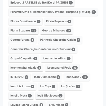
Episcopul ARTEMIE de RASKA și PRIZREN
1
Forumul Civic al Românilor din Covasna, Harghita și Mureș
3
Florea Dumitrescu
Florin Popescu
1
1
Florin Stuparu
George Mihalcea
45
17
George Vrana
Părintele Gheorghe Calciu
1
1
Generalul Gheorghe Cantacuzino Grănicerul
1
Grupul Carpatin
Icoana din adânc
1
1
Ieromonahul Alexie
Ieromonahul Fotie
1
45
INTERVIU
Ioan Cișmileanu
Ioan Gându
1
1
22
Ioan Lăcătușu
Ion Coja
Ion Ștefan
1
1
2
Ionel I. Moța
Iosif Niculescu
1
2
Lavinia-Elena Ciurez
Liviu Vișan
1
1