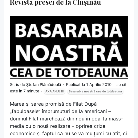
Revista presei de la Chișinău
Scris de
Ștefan Plămădeală
Publicat la 1 Aprilie 2010
se cit
ește în 7 minute
AXA ANUL III
Basarabia noastră cea de totdeauna
Marea și sarea promisă de Filat După
„fabuloasele” împrumuturi de la americani –
domnul Filat marchează din nou în poarta mass-
media cu o nouă realizare – oprirea crizei
economice și faptul că nu se va mulțumi cu atît, ci