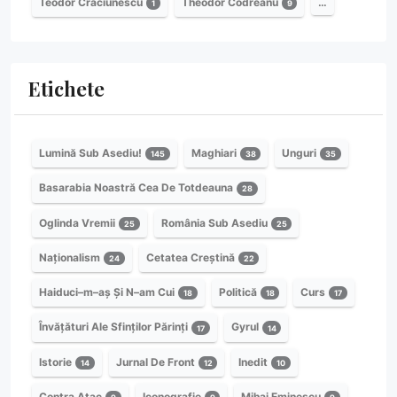
Teodor Crăciunescu
Theodor Codreanu
…
1
9
Etichete
Lumină Sub Asediu!
Maghiari
Unguri
145
38
35
Basarabia Noastră Cea De Totdeauna
28
Oglinda Vremii
România Sub Asediu
25
25
Naționalism
Cetatea Creștină
24
22
Haiduci–m–aș Și N–am Cui
Politică
Curs
18
18
17
Învățături Ale Sfinților Părinți
Gyrul
17
14
Istorie
Jurnal De Front
Inedit
14
12
10
Contra Atac
Iconografie
Mihai Eminescu