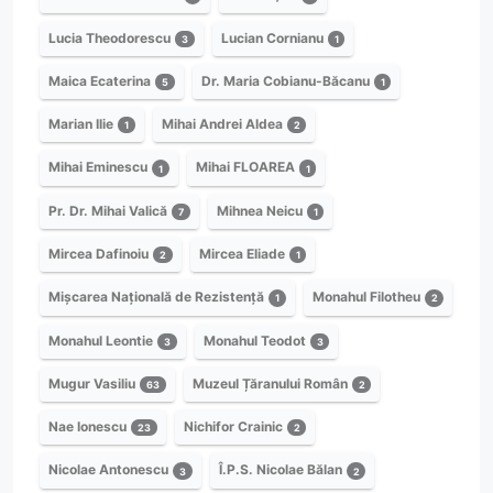
Lucia Theodorescu
Lucian Cornianu
3
1
Maica Ecaterina
Dr. Maria Cobianu-Băcanu
5
1
Marian Ilie
Mihai Andrei Aldea
1
2
Mihai Eminescu
Mihai FLOAREA
1
1
Pr. Dr. Mihai Valică
Mihnea Neicu
7
1
Mircea Dafinoiu
Mircea Eliade
2
1
Mișcarea Națională de Rezistență
Monahul Filotheu
1
2
Monahul Leontie
Monahul Teodot
3
3
Mugur Vasiliu
Muzeul Țăranului Român
63
2
Nae Ionescu
Nichifor Crainic
23
2
Nicolae Antonescu
Î.P.S. Nicolae Bălan
3
2