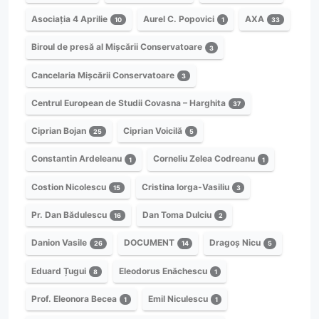
Asociația 4 Aprilie
Aurel C. Popovici
AXA
10
1
33
Biroul de presă al Mișcării Conservatoare
3
Cancelaria Mișcării Conservatoare
3
Centrul European de Studii Covasna – Harghita
37
Ciprian Bojan
Ciprian Voicilă
25
5
Constantin Ardeleanu
Corneliu Zelea Codreanu
1
1
Costion Nicolescu
Cristina Iorga-Vasiliu
15
3
Pr. Dan Bădulescu
Dan Toma Dulciu
16
2
Danion Vasile
DOCUMENT
Dragoș Nicu
26
14
5
Eduard Țugui
Eleodorus Enăchescu
8
1
Prof. Eleonora Becea
Emil Niculescu
1
1