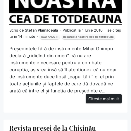
Scris de
Ștefan Plămădeală
Publicat la 1 Iunie 2010
se citeș
te în 14 minute
AXA ANUL III
Basarabia noastră cea de totdeauna
Președintele fără de instrumente Mihai Ghimpu
declară „ridicînd din umeri” că nu are
instrumentele necesare pentru a combate
corupția, aș vrea însă să îl atenționez că nu doar
de instrumente duce lipsă „capul țării” ci el prin
toate acțiunile și faptele de care dă dovadă ne
arată că între el și funcția de președinte e...
Citește mai mult
Revista presei de la Chișinău