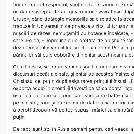
timp și, cu tot respectul, știrile despre cârmuire și 
un dar neașteptat fostul guvernator basarabean după 
Urusov, când tipărește memoriile sale relative la acea
traduse în Universul în ce privește vizita lui Urusov la
mișcări de răzeși nemulțămiți cu hotarele încălcate, 
care li-o dă, - împreună cu o prefață de obișnuite tân
dezinteresatul neam al lui Israel, - un domn Perschi,
părinților săi cu o coborâre din chiar acest neam ales,
Ce e Urusov, se poate spune ușor. Un om harnic și mo
discursuri decât ale sale, și chiar pe acestea înainte d
Chișinău, cel puțin după asigurarea prințului însuși. „Bu
expertă acolo în chestii jidovești ca să se poată înșe
ușor: că e un om superior, care știe să răzbată-n sufle
pe miniștri, care-și dă seama de datoria sa omenească
a ocroti deopotrivă pe toți supușii măriei sale împărăt
puțin.
De fapt, sunt azi în Rusia oameni pentru cari veacul al