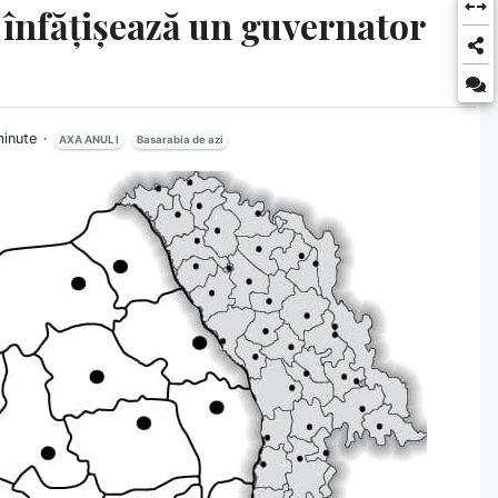
 înfățișează un guvernator
minute
AXA ANUL I
Basarabia de azi