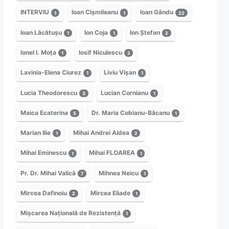
INTERVIU
Ioan Cișmileanu
Ioan Gându
1
1
22
Ioan Lăcătușu
Ion Coja
Ion Ștefan
1
1
2
Ionel I. Moța
Iosif Niculescu
1
2
Lavinia-Elena Ciurez
Liviu Vișan
1
1
Lucia Theodorescu
Lucian Cornianu
3
1
Maica Ecaterina
Dr. Maria Cobianu-Băcanu
5
1
Marian Ilie
Mihai Andrei Aldea
1
2
Mihai Eminescu
Mihai FLOAREA
1
1
Pr. Dr. Mihai Valică
Mihnea Neicu
7
1
Mircea Dafinoiu
Mircea Eliade
2
1
Mișcarea Națională de Rezistență
1