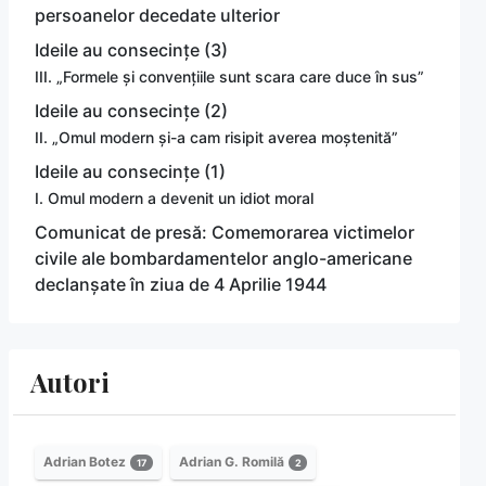
persoanelor decedate ulterior
Ideile au consecințe (3)
III. „Formele și convențiile sunt scara care duce în sus”
Ideile au consecințe (2)
II. „Omul modern și-a cam risipit averea moștenită”
Ideile au consecințe (1)
I. Omul modern a devenit un idiot moral
Comunicat de presă: Comemorarea victimelor
civile ale bombardamentelor anglo-americane
declanșate în ziua de 4 Aprilie 1944
Autori
Adrian Botez
Adrian G. Romilă
17
2