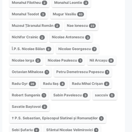
Monahul Filotheu
Monahul Leontie
2
3
Monahul Teodot
Mugur Vasiliu
3
63
Muzeul Țăranului Român
Nae Ionescu
2
23
Nichifor Crainic
Nicolae Antonescu
2
3
Î.P.S. Nicolae Bălan
Nicolae Georgescu
2
7
Nicolae Iorga
Nicolae Paulescu
Nil Arcașu
2
1
9
Octavian Mihalcea
Petru Demetrescu Popescu
1
1
Radu Gyr
Radu Ilaș
Radu Mihai Crișan
26
4
2
Robert Sungenis
Sabin Pavelescu
saccsiv
1
3
5
Savatie Baștovoi
3
† P.S. Sebastian, Episcopul Slatinei și Romanaților
1
Sebi Șufariu
Sfântul Nicolae Velimirovici
2
1