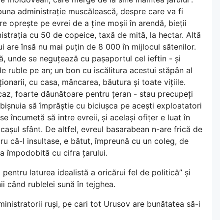
 buna administrație muscălească, despre care va fi
re oprește pe evrei de a ține moșii în arendă, bieții
strația cu 50 de copeice, taxă de mită, la hectar. Altă
ui are însă nu mai puțin de 8 000 în mijlocul sătenilor.
nsă, unde se neguțează cu pașaportul cel ieftin - și
de ruble pe an; un bon cu iscălitura acestui stăpân al
ționarii, cu casa, mâncarea, băutura și toate vițiile.
e caz, foarte dăunătoare pentru țeran - stau precupeți
bișnuia să împrăștie cu biciușca pe acești exploatatori
se încumetă să intre evreii, și același ofițer e luat în
ăcașul sfânt. De altfel, evreul basarabean n-are frică de
tru că-l insultase, e bătut, împreună cu un coleg, de
ca împodobită cu cifra țarului.
pentru laturea idealistă a oricărui fel de politică” și
ii când rublelei sună în tejghea.
ministratorii ruși, pe cari tot Urusov are bunătatea să-i