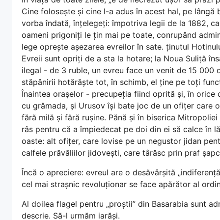
Cine folosește și cine l-a adus în acest hal, pe lângă
vorba îndată, înțelegeți: împotriva legii de la 1882, ca
oameni prigoniți le țin mai pe toate, conrupând admini
lege oprește așezarea evreilor în sate. ținutul Hotinul
Evreii sunt opriți de a sta la hotare; la Noua Suliță î
ilegal - de 3 ruble, un evreu face un venit de 15 000 
stăpânirii hotărăște tot, în schimb, el ține pe toți func
Înaintea orașelor - precupeția fiind oprită și, în oric
cu grămada, și Urusov își bate joc de un ofițer care o
fără milă și fără rușine. Pănă și în biserica Mitropoliei 
râs pentru că a împiedecat pe doi din ei să calce în l
oaste: alt ofițer, care lovise pe un negustor jidan pen
calfele prăvăliilor jidovești, care târăsc prin praf șap
Încă o apreciere: evreul are o desăvârșită „indiferență 
cel mai strașnic revoluționar se face apărător al ordin
Al doilea flagel pentru „proștii” din Basarabia sunt ad
descrie. Să-l urmăm iarăși.