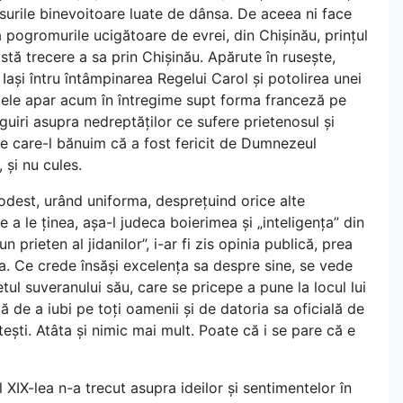
măsurile binevoitoare luate de dânsa. De aceea ni face
pogromurile ucigătoare de evrei, din Chișinău, prințul
stă trecere a sa prin Chișinău. Apărute în rusește,
 Iași întru întâmpinarea Regelui Carol și potolirea unei
- ele apar acum în întregime supt forma franceză pe
guiri asupra nedreptăților ce sufere prietenosul și
 pe care-l bănuim că a fost fericit de Dumnezeul
 și nu cules.
dest, urând uniforma, desprețuind orice alte
e a le ținea, așa-l judeca boierimea și „inteligența” din
n prieten al jidanilor”, i-ar fi zis opinia publică, prea
la. Ce crede însăși excelența sa despre sine, se vede
tul suveranului său, care se pricepe a pune la locul lui
 de a iubi pe toți oamenii și de datoria sa oficială de
ești. Atâta și nimic mai mult. Poate că i se pare că e
 XIX-lea n-a trecut asupra ideilor și sentimentelor în