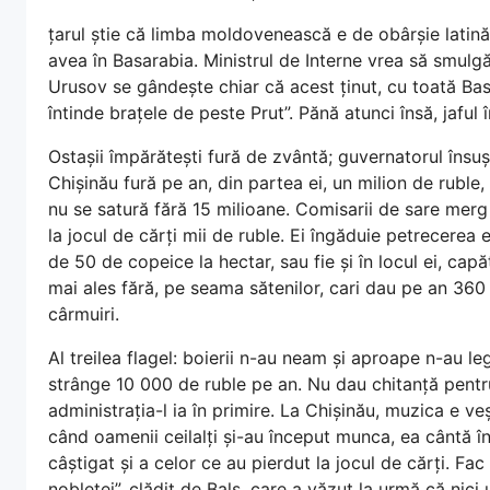
țarul știe că limba moldovenească e de obârșie latin
avea în Basarabia. Ministrul de Interne vrea să smulgă
Urusov se gândește chiar că acest ținut, cu toată Bas
întinde brațele de peste Prut”. Pănă atunci însă, jafu
Ostașii împărătești fură de zvântă; guvernatorul însuși
Chișinău fură pe an, din partea ei, un milion de ruble,
nu se satură fără 15 milioane. Comisarii de sare merg î
la jocul de cărți mii de ruble. Ei îngăduie petrecerea ev
de 50 de copeice la hectar, sau fie și în locul ei, cap
mai ales fără, pe seama sătenilor, cari dau pe an 360 0
cârmuiri.
Al treilea flagel: boierii n-au neam și aproape n-au le
strânge 10 000 de ruble pe an. Nu dau chitanță pentru
administrația-l ia în primire. La Chișinău, muzica e veșn
când oamenii ceilalți și-au început munca, ea cântă î
câștigat și a celor ce au pierdut la jocul de cărți. Fac
nobleței”, clădit de Balș, care a văzut la urmă că nici 