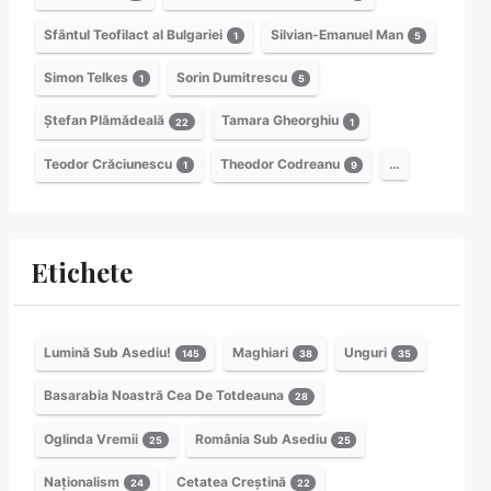
Sfântul Teofilact al Bulgariei
Silvian-Emanuel Man
1
5
Simon Telkes
Sorin Dumitrescu
1
5
Ștefan Plămădeală
Tamara Gheorghiu
22
1
Teodor Crăciunescu
Theodor Codreanu
…
1
9
Etichete
Lumină Sub Asediu!
Maghiari
Unguri
145
38
35
Basarabia Noastră Cea De Totdeauna
28
Oglinda Vremii
România Sub Asediu
25
25
Naționalism
Cetatea Creștină
24
22