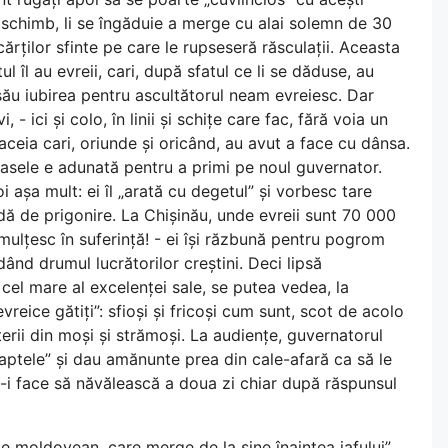
În schimb, li se îngăduie a merge cu alai solemn de 30
rților sfinte pe care le rupseseră răsculații. Aceasta
l îl au evreii, cari, după sfatul ce li se dăduse, au
 său iubirea pentru ascultătorul neam evreiesc. Dar
 - ici și colo, în linii și schițe care fac, fără voia un
 aceia cari, oriunde și oricând, au avut a face cu dânsa.
rasele e adunată pentru a primi pe noul guvernator.
 așa mult: ei îl „arată cu degetul” și vorbesc tare
dă de prigonire. La Chișinău, unde evreii sunt 70 000
ulțesc în suferință! - ei își răzbună pentru pogrom
dând drumul lucrătorilor creștini. Deci lipsă
cel mare al excelenței sale, se putea vedea, la
eice gătiți”: sfioși și fricoși cum sunt, scot de acolo
 țerii din moși și strămoși. La audiențe, guvernatorul
aptele” și dau amănunte prea din cale-afară ca să le
ă-i face să năvălească a doua zi chiar după răspunsul
pe moldovean, care merge de la sine înaintea jafului”.