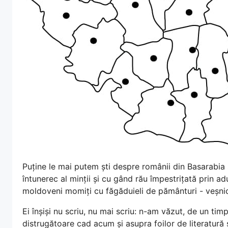
Puține le mai putem ști despre românii din Basarabia și
întunerec al minții și cu gând rău împestrițată prin ad
moldoveni momiți cu făgăduieli de pământuri - veșnica 
Ei înșiși nu scriu, nu mai scriu: n-am văzut, de un tim
distrugătoare cad acum și asupra foilor de literatură ș