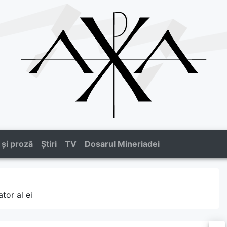
 și proză
Știri
TV
Dosarul Mineriadei
tor al ei