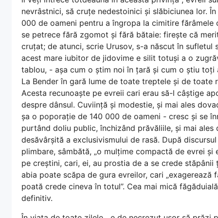
nevrâstnici, să cruțe nedestoinici și slăbiciunea lor. 
000 de oameni pentru a îngropa la cimitire fărâmele că
se petrece fără zgomot și fără bătaie: firește că meritu
cruțat; de atunci, scrie Urusov, s-a născut în sufletul
acest mare iubitor de jidovime e silit totuși a o zugrăvi,
tablou, - așa cum o știm noi în țară și cum o știu toți
La Bender în gară lume de toate treptele și de toate 
Acesta recunoaște pe evreii cari erau să-l câștige apoi
despre dânsul. Cuviință și modestie, și mai ales dova
șa o poporație de 140 000 de oameni - cresc și se înm
purtând doliu public, închizând prăvăliile, și mai ales 
desăvârșită a exclusivismului de rasă. După discursul 
plimbare, sâmbătă, „o mulțime compactă de evrei și evr
pe creștini, cari, ei, au prostia de a se crede stăpânii
abia poate scăpa de gura evreilor, cari „exagerează f
poată crede cineva în totul”. Cea mai mică făgăduial
definitiv.
În viața de toate zilele, „e de necrezut ușor să prăzi 