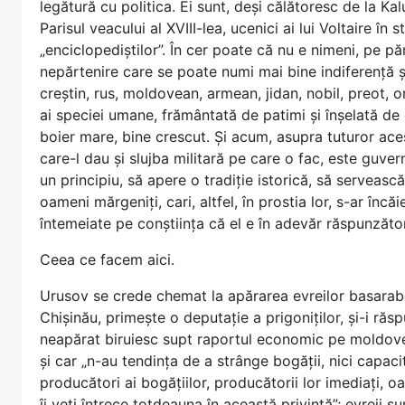
legătură cu politica. Ei sunt, deși călătoresc de la Kalu
Parisul veacului al XVIII-lea, ucenici ai lui Voltaire în 
„enciclopediștilor”. În cer poate că nu e nimeni, pe p
nepărtenire care se poate numi mai bine indiferență ș
creștin, rus, moldovean, armean, jidan, nobil, preot, o
ai speciei umane, frământată de patimi și înșelată de
boier mare, bine crescut. Și acum, asupra tuturor ace
care-l dau și slujba militară pe care o fac, este guvern
un principiu, să apere o tradiție istorică, să servească 
oameni mărgeniți, cari, altfel, în prostia lor, s-ar încă
întemeiate pe conștiința că el e în adevăr răspunzăto
Ceea ce facem aici.
Urusov se crede chemat la apărarea evreilor basaraben
Chișinău, primește o deputație a prigoniților, și-i răs
neapărat biruiesc supt raportul economic pe moldoveni ș 
și car „n-au tendința de a strânge bogății, nici capaci
producători ai bogățiilor, producătorii lor imediați, o
îi veți întrece totdeauna în această privință”; evreii s