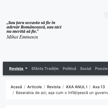
Revista
Sfânta Tradiție
Politică
Social
Poezie
Acasă
Articole
Revista
AXA ANUL I
Axa 13
Basarabia de azi, așa cum o înfățișează un guverna