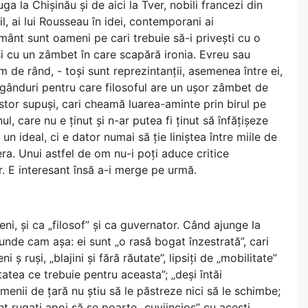
ga la Chișinău și de aici la Tver, nobili francezi din
stil, ai lui Rousseau în idei, contemporani ai
ământ sunt oameni pe cari trebuie să-i privești cu o
i cu un zâmbet în care scapără ironia. Evreu sau
m de rând, - toși sunt reprezintanții, asemenea între ei,
 gânduri pentru care filosoful are un ușor zâmbet de
stor supuși, cari cheamă luarea-aminte prin birul pe
ul, care nu e ținut și n-ar putea fi ținut să înfățișeze
un ideal, ci e dator numai să ție liniștea între miile de
iera. Unui astfel de om nu-i poți aduce critice
r. E interesant însă a-i merge pe urmă.
i, și ca „filosof” și ca guvernator. Când ajunge la
punde cam așa: ei sunt „o rasă bogat înzestrată”, cari
ruși, „blajini și fără răutate”, lipsiți de „mobilitate”
tatea ce trebuie pentru aceasta”; „deși întăi
amenii de țară nu știu să le păstreze nici să le schimbe;
unt rugați apoi să se poarte „cuviincios” cu acești