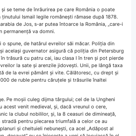
ă și se teme de înrâurirea pe care România o poate
 ținutului Ismail legile românești rămase după 1878.
arabia de Jos, s-ar putea întoarce la România, „care-i
l în permanență va domni.
 o spune, de hatârul evreilor săi măcar. Poliția din
 și același guvernator asigură că poliția din Petersburg
n trăsură cu patru cai, iau clasa I în tren și pot pierde
reilor la sate și arenzile jidovești. Unii, pe lângă taxa
ătă de la evrei pământ și vite. Călătoresc, cu drept și
00 de ruble pentru căruțele și trăsurile înaltei
ge. Pe moșii culeg dijma târgului; cel de la Ungheni
 acest venit medieval, și, dacă vreunul o cere,
ic la clubul nobililor, și, la 8 ceasuri de dimineață,
n stradă pentru plecarea triumfală a celor ce au
 planuri și cheltuieli nebunești, ca acel „Adăpost al
un „decavat” nu se înjosește a veni să locuiască în el.