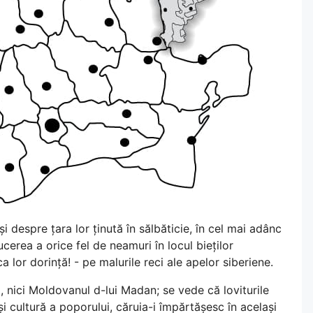
 despre țara lor ținută în sălbăticie, în cel mai adânc
ucerea a orice fel de neamuri în locul bieților
lor dorință! - pe malurile reci ale apelor siberiene.
p, nici Moldovanul d-lui Madan; se vede că loviturile
i cultură a poporului, căruia-i împărtășesc în același