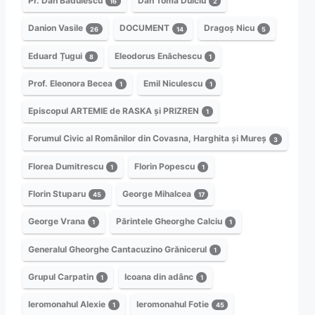
Pr. Dan Bădulescu
Dan Toma Dulciu
16
2
Danion Vasile
DOCUMENT
Dragoș Nicu
26
14
5
Eduard Țugui
Eleodorus Enăchescu
8
1
Prof. Eleonora Becea
Emil Niculescu
1
1
Episcopul ARTEMIE de RASKA și PRIZREN
1
Forumul Civic al Românilor din Covasna, Harghita și Mureș
3
Florea Dumitrescu
Florin Popescu
1
1
Florin Stuparu
George Mihalcea
45
17
George Vrana
Părintele Gheorghe Calciu
1
1
Generalul Gheorghe Cantacuzino Grănicerul
1
Grupul Carpatin
Icoana din adânc
1
1
Ieromonahul Alexie
Ieromonahul Fotie
1
45