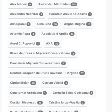
Alex Ivanov
Alexandru Mărchidan
9
178
Alexandru Nechifor
Părintele Alexie Ksutasvili
1
1
Alin Spânu
Alina Glod
Anghel Rugină
1
30
12
Artemie Popa
Asociația 4 Aprilie
3
10
Aurel C. Popovici
AXA
1
33
Biroul de presă al Mișcării Conservatoare
3
Cancelaria Mișcării Conservatoare
3
Centrul European de Studii Covasna – Harghita
37
Ciprian Bojan
Ciprian Voicilă
25
5
Constantin Ardeleanu
Corneliu Zelea Codreanu
1
1
Costion Nicolescu
Cristina Iorga-Vasiliu
15
3