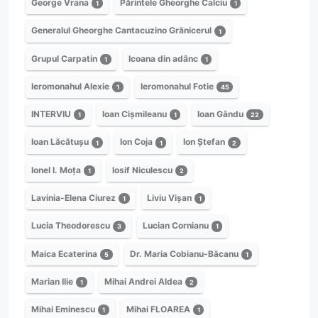
George Vrana
Părintele Gheorghe Calciu
1
1
Generalul Gheorghe Cantacuzino Grănicerul
1
Grupul Carpatin
Icoana din adânc
1
1
Ieromonahul Alexie
Ieromonahul Fotie
1
45
INTERVIU
Ioan Cișmileanu
Ioan Gându
1
1
22
Ioan Lăcătușu
Ion Coja
Ion Ștefan
1
1
2
Ionel I. Moța
Iosif Niculescu
1
2
Lavinia-Elena Ciurez
Liviu Vișan
1
1
Lucia Theodorescu
Lucian Cornianu
3
1
Maica Ecaterina
Dr. Maria Cobianu-Băcanu
5
1
Marian Ilie
Mihai Andrei Aldea
1
2
Mihai Eminescu
Mihai FLOAREA
1
1