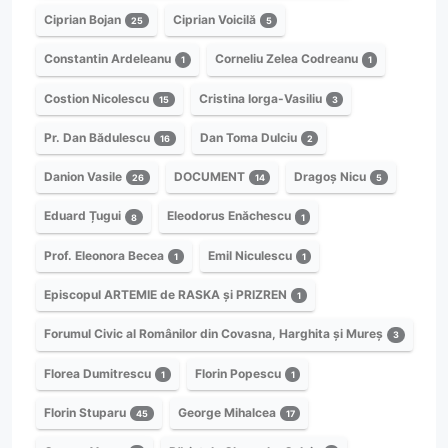
Ciprian Bojan
Ciprian Voicilă
25
5
Constantin Ardeleanu
Corneliu Zelea Codreanu
1
1
Costion Nicolescu
Cristina Iorga-Vasiliu
15
3
Pr. Dan Bădulescu
Dan Toma Dulciu
16
2
Danion Vasile
DOCUMENT
Dragoș Nicu
26
14
5
Eduard Țugui
Eleodorus Enăchescu
8
1
Prof. Eleonora Becea
Emil Niculescu
1
1
Episcopul ARTEMIE de RASKA și PRIZREN
1
Forumul Civic al Românilor din Covasna, Harghita și Mureș
3
Florea Dumitrescu
Florin Popescu
1
1
Florin Stuparu
George Mihalcea
45
17