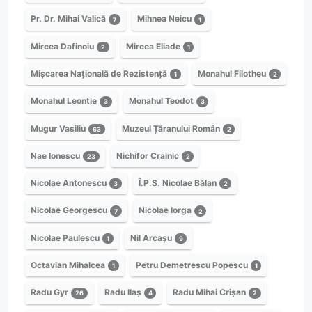
Pr. Dr. Mihai Valică
Mihnea Neicu
7
1
Mircea Dafinoiu
Mircea Eliade
2
1
Mișcarea Națională de Rezistență
Monahul Filotheu
1
2
Monahul Leontie
Monahul Teodot
3
3
Mugur Vasiliu
Muzeul Țăranului Român
63
2
Nae Ionescu
Nichifor Crainic
23
2
Nicolae Antonescu
Î.P.S. Nicolae Bălan
3
2
Nicolae Georgescu
Nicolae Iorga
7
2
Nicolae Paulescu
Nil Arcașu
1
9
Octavian Mihalcea
Petru Demetrescu Popescu
1
1
Radu Gyr
Radu Ilaș
Radu Mihai Crișan
26
4
2