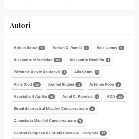
Autori
Adrian Botez
Adrian G. Romilă
Alex Ivanov
17
2
9
Alexandru Mărchidan
Alexandru Nechifor
178
1
Părintele Alexie Ksutasvili
Alin Spânu
1
1
Alina Glod
Anghel Rugină
Artemie Popa
30
12
3
Asociația 4 Aprilie
Aurel C. Popovici
AXA
10
1
33
Biroul de presă al Mișcării Conservatoare
3
Cancelaria Mișcării Conservatoare
3
Centrul European de Studii Covasna – Harghita
37