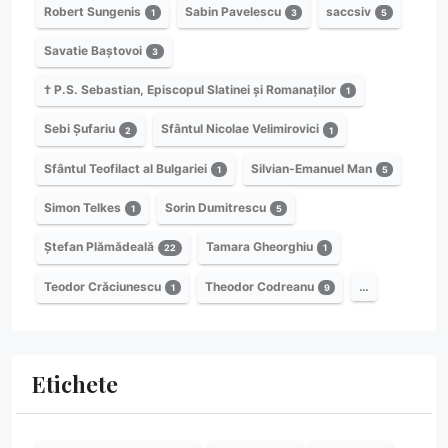
Robert Sungenis
Sabin Pavelescu
saccsiv
1
3
5
Savatie Baștovoi
3
† P.S. Sebastian, Episcopul Slatinei și Romanaților
1
Sebi Șufariu
Sfântul Nicolae Velimirovici
2
1
Sfântul Teofilact al Bulgariei
Silvian-Emanuel Man
1
5
Simon Telkes
Sorin Dumitrescu
1
5
Ștefan Plămădeală
Tamara Gheorghiu
22
1
Teodor Crăciunescu
Theodor Codreanu
…
1
9
Etichete