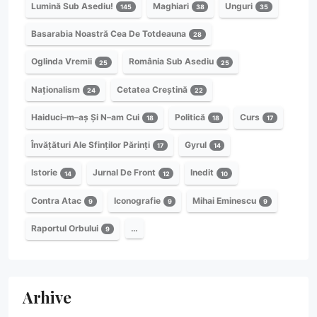
Lumină Sub Asediu!
Maghiari
Unguri
145
38
35
Basarabia Noastră Cea De Totdeauna
28
Oglinda Vremii
România Sub Asediu
25
25
Naționalism
Cetatea Creștină
24
22
Haiduci–m–aș Și N–am Cui
Politică
Curs
18
18
17
Învățături Ale Sfinților Părinți
Gyrul
17
14
Istorie
Jurnal De Front
Inedit
14
12
10
Contra Atac
Iconografie
Mihai Eminescu
9
9
9
Raportul Orbului
…
9
Arhive