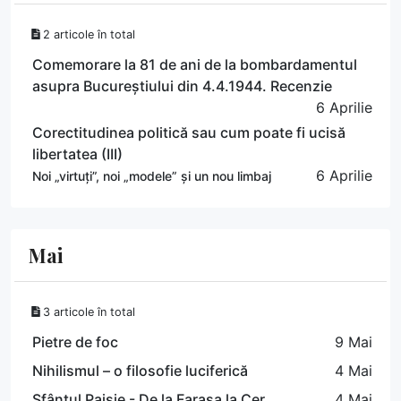
2 articole în total
Comemorare la 81 de ani de la bombardamentul
asupra Bucureștiului din 4.4.1944. Recenzie
6 Aprilie
Corectitudinea politică sau cum poate fi ucisă
libertatea (III)
6 Aprilie
Noi „virtuți”, noi „modele” și un nou limbaj
Mai
3 articole în total
Pietre de foc
9 Mai
Nihilismul – o filosofie luciferică
4 Mai
Sfântul Paisie - De la Farasa la Cer
4 Mai