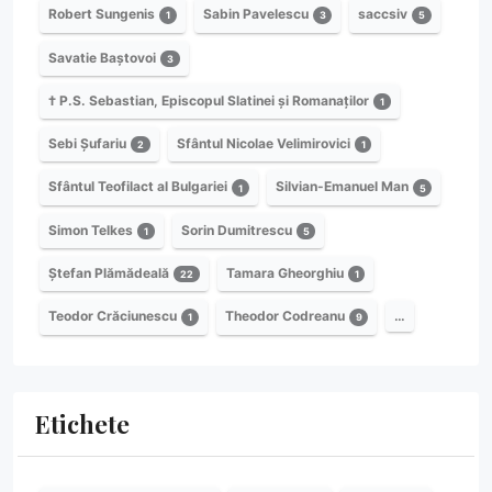
Robert Sungenis
Sabin Pavelescu
saccsiv
1
3
5
Savatie Baștovoi
3
† P.S. Sebastian, Episcopul Slatinei și Romanaților
1
Sebi Șufariu
Sfântul Nicolae Velimirovici
2
1
Sfântul Teofilact al Bulgariei
Silvian-Emanuel Man
1
5
Simon Telkes
Sorin Dumitrescu
1
5
Ștefan Plămădeală
Tamara Gheorghiu
22
1
Teodor Crăciunescu
Theodor Codreanu
…
1
9
Etichete