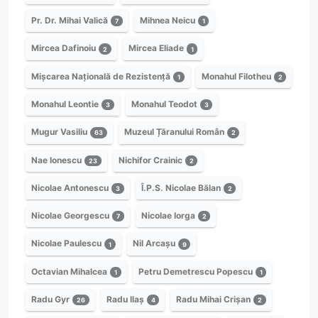
Pr. Dr. Mihai Valică
Mihnea Neicu
7
1
Mircea Dafinoiu
Mircea Eliade
2
1
Mișcarea Națională de Rezistență
Monahul Filotheu
1
2
Monahul Leontie
Monahul Teodot
3
3
Mugur Vasiliu
Muzeul Țăranului Român
63
2
Nae Ionescu
Nichifor Crainic
23
2
Nicolae Antonescu
Î.P.S. Nicolae Bălan
3
2
Nicolae Georgescu
Nicolae Iorga
7
2
Nicolae Paulescu
Nil Arcașu
1
9
Octavian Mihalcea
Petru Demetrescu Popescu
1
1
Radu Gyr
Radu Ilaș
Radu Mihai Crișan
26
4
2