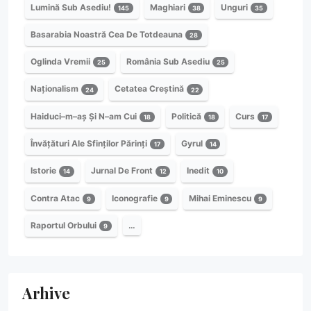
Lumină Sub Asediu!
Maghiari
Unguri
145
38
35
Basarabia Noastră Cea De Totdeauna
28
Oglinda Vremii
România Sub Asediu
25
25
Naționalism
Cetatea Creștină
24
22
Haiduci–m–aș Și N–am Cui
Politică
Curs
18
18
17
Învățături Ale Sfinților Părinți
Gyrul
17
14
Istorie
Jurnal De Front
Inedit
14
12
10
Contra Atac
Iconografie
Mihai Eminescu
9
9
9
Raportul Orbului
…
9
Arhive