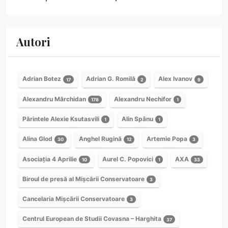
Autori
Adrian Botez
Adrian G. Romilă
Alex Ivanov
17
2
9
Alexandru Mărchidan
Alexandru Nechifor
178
1
Părintele Alexie Ksutasvili
Alin Spânu
1
1
Alina Glod
Anghel Rugină
Artemie Popa
30
12
3
Asociația 4 Aprilie
Aurel C. Popovici
AXA
10
1
33
Biroul de presă al Mișcării Conservatoare
3
Cancelaria Mișcării Conservatoare
3
Centrul European de Studii Covasna – Harghita
37