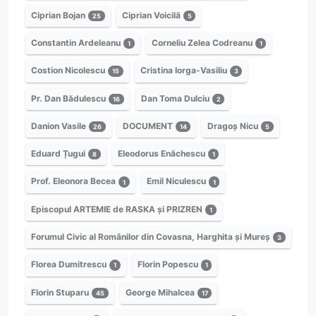
Ciprian Bojan
Ciprian Voicilă
25
5
Constantin Ardeleanu
Corneliu Zelea Codreanu
1
1
Costion Nicolescu
Cristina Iorga-Vasiliu
15
3
Pr. Dan Bădulescu
Dan Toma Dulciu
16
2
Danion Vasile
DOCUMENT
Dragoș Nicu
26
14
5
Eduard Țugui
Eleodorus Enăchescu
8
1
Prof. Eleonora Becea
Emil Niculescu
1
1
Episcopul ARTEMIE de RASKA și PRIZREN
1
Forumul Civic al Românilor din Covasna, Harghita și Mureș
3
Florea Dumitrescu
Florin Popescu
1
1
Florin Stuparu
George Mihalcea
45
17