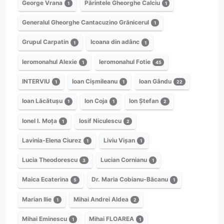
George Vrana
Părintele Gheorghe Calciu
1
1
Generalul Gheorghe Cantacuzino Grănicerul
1
Grupul Carpatin
Icoana din adânc
1
1
Ieromonahul Alexie
Ieromonahul Fotie
1
45
INTERVIU
Ioan Cișmileanu
Ioan Gându
1
1
22
Ioan Lăcătușu
Ion Coja
Ion Ștefan
1
1
2
Ionel I. Moța
Iosif Niculescu
1
2
Lavinia-Elena Ciurez
Liviu Vișan
1
1
Lucia Theodorescu
Lucian Cornianu
3
1
Maica Ecaterina
Dr. Maria Cobianu-Băcanu
5
1
Marian Ilie
Mihai Andrei Aldea
1
2
Mihai Eminescu
Mihai FLOAREA
1
1