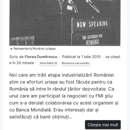
Scris de
Florea Dumitrescu
Publicat la 1 Iulie 2010
se citeșt
e în 20 minute
AXA ANUL III
România sub asediu
Noi care am trăit etapa industrializării României
știm ce eforturi uriașe au fost făcute pentru ca
România să intre în rândul țărilor dezvoltate. Ca
unul care am participat la negocieri cu FMI știu
cum s-a derulat colaborarea cu acest organism și
cu Banca Mondială. Erau interesați dar și
satisfăcuți că banii obținuți...
Citește mai mult