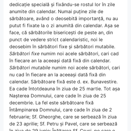
dedicație specială și fixându-se rostul lor în zile
anumite din calendar. Numai puține zile de
sărbătoare, având o deosebită importanță, nu au
putut fi fixate la o zi anumită din calendar. Așa se
face, că sărbătorile bisericești de peste an, din
punct de vedere strict calendaristic, noi le
deosebim în sărbători fixe și sărbători mutabile.
Sărbători fixe
numim noi acele sărbători, cari cad
în fiecare an la aceeași dată fixă din calendar.
Sărbători mutabile
numim noi acele sărbători, cari
nu cad în fiecare an la aceeași dată fixă din
calendar. Sărbătoare fixă este d. ex. Bunavestire.
Ea cade întotdeauna în ziua de 25 martie. Tot așa
Nașterea Domnului, care cade în ziua de 25
decembrie. La fel este sărbătoare fixă
Întâmpinarea Domnului, care cade în ziua de 2
februarie; Sf. Gheorghe, care se serbează în ziua
de 23 aprilie; Sf. Petru și Pavel, care se serbează
în ziua de 29 iunie; Înălțarea Sf. Cruci, pe care o