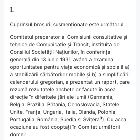
I.
Cuprinsul broșurii susmenționate este următorul:
Comitetul preparator al Comisiunii consultative și
tehnice de Comunicație și Transit, instituită de
Consiliul Societății Națiunilor, în conferința
generală din 13 iunie 1931, având a examina
oportunitatea pentru viața economică și socială a)
a stabilizării sărbătorilor mobile și b) a simplificării
calendarului gregorian, a prezentat un raport, care
rezumă rezultatele anchetelor făcute în acea
direcție în diferitele țări ale lumii (Germania,
Belgia, Brazilia, Britania, Cehoslovacia, Statele
Unite, Franța, Ungaria, Italia, Olanda, Polonia,
3
Portugalia, România, Suedia și Svițera
). Cu acea
ocaziune au fost cooptați în Comitet următorii
domni: