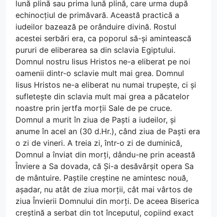
lună plină sau prima lună plină, care urma după
echinocțiul de primăvară. Această practică a
iudeilor bazează pe orânduire divină. Rostul
acestei serbări era, ca poporul să-și amintească
pururi de eliberarea sa din sclavia Egiptului.
Domnul nostru Iisus Hristos ne-a eliberat pe noi
oamenii dintr-o sclavie mult mai grea. Domnul
Iisus Hristos ne-a eliberat nu numai trupește, ci și
sufletește din sclavia mult mai grea a păcatelor
noastre prin jertfa morții Sale de pe cruce.
Domnul a murit în ziua de Paști a iudeilor, și
anume în acel an (30 d.Hr.), când ziua de Paști era
o zi de vineri. A treia zi, într-o zi de duminică,
Domnul a înviat din morți, dându-ne prin această
Înviere a Sa dovada, că Și-a desăvârșit opera Sa
de mântuire. Paștile creștine ne amintesc nouă,
așadar, nu atât de ziua morții, cât mai vârtos de
ziua Învierii Domnului din morți. De aceea Biserica
creștină a serbat din tot începutul, copiind exact