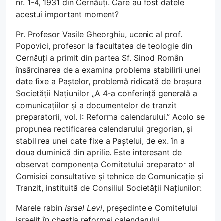
nr. 1-4, 1931 din Cernăuți. Care au fost datele
acestui important moment?
Pr. Profesor Vasile Gheorghiu, ucenic al prof.
Popovici, profesor la facultatea de teologie din
Cernăuți a primit din partea Sf. Sinod Român
însărcinarea de a examina problema stabilirii unei
date fixe a Paștelor, problemă ridicată de broșura
Societății Națiunilor „A 4-a conferință generală a
comunicațiilor și a documentelor de tranzit
preparatorii, vol. I: Reforma calendarului.” Acolo se
propunea rectificarea calendarului gregorian, și
stabilirea unei date fixe a Paștelui, de ex. în a
doua duminică din aprilie. Este interesant de
observat componența Comitetului preparator al
Comisiei consultative și tehnice de Comunicație și
Tranzit, instituită de Consiliul Societății Națiunilor:
Marele rabin
Israel Levi
, președintele Comitetului
israelit în chestia reformei calendarului.