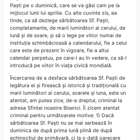
Paști pe o duminică, care se va găsi cam pe la
mijlocul lunii lui aprilie. Cu alte cuvinte zis, ea
tinde, ca să dezlege sărbătoarea Sf. Paști,
completamente, de marii luminători ai cerului, de
lună și de soare, și să o lege pe viitor numai de
instituția schimbăcioasă a calendarului, fie a celui
care este de prezent în vigoare, fie a altui
calendar perpetuu, pe care-l au în vedere, ca să-l
introducă pe viitor în viața civică mondială.
Încercarea de a desface sărbătoarea Sf. Paști de
legătura ei și firească și istorică și tradițională cu
marii luminători ai cerului, soarele și luna, este un
atentat, am putea zice, de-a dreptul, criminal la
adresa Sfintei noastre Biserici. Îi zicem atentat
criminal pentru următoarele motive: 1) Dacă
sărbătoarea Sf. Paști nu se mai serbează în
duminica de după prima lună plină de după
echinocțiul de primăvară, ci la o dată oarecare