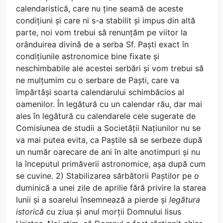
calendaristică, care nu ține seamă de aceste
condițiuni și care ni s-a stabilit și impus din altă
parte, noi vom trebui să renunțăm pe viitor la
orânduirea divină de a serba Sf. Paști exact în
condițiunile astronomice bine fixate și
neschimbabile ale acestei serbări și vom trebui să
ne mulțumim cu o serbare de Paști, care va
împărtăși soarta calendarului schimbăcios al
oamenilor. În legătură cu un calendar rău, dar mai
ales în legătură cu calendarele cele sugerate de
Comisiunea de studii a Societății Națiunilor nu se
va mai putea evita, ca Paștile să se serbeze după
un număr oarecare de ani în alte anotimpuri și nu
la începutul primăverii astronomice, așa după cum
se cuvine. 2) Stabilizarea sărbătorii Paștilor pe o
duminică a unei zile de aprilie fără privire la starea
lunii și a soarelui însemnează a pierde și
legătura
istorică
cu ziua și anul morții Domnului Iisus