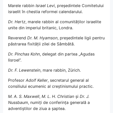
Marele rabbin
Israel Levi
, președintele Comitetului
israelit în chestia reformei calendarului.
Dr. Hertz
, marele rabbin al comunităților israelite
unite din imperiul britanic, Londra.
Reverend
Dr. M. Hyamson
, președintele ligii pentru
păstrarea fixității zilei de Sâmbătă.
Dr. Pinchas Kohn
, delegat din partea „Agudas
Iisroel”.
Dr. F. Lewenstein
, mare rabbin, Zürich.
Profesor
Adolf Keller
, secretarul general al
consiliului ecumenic al creștinismului practic.
M. A. S. Maxwell
,
M. L. H. Christian
și
Dr. J.
Nussbaum
, numiți de conferința generală a
adventiștilor de ziua a șaptea.