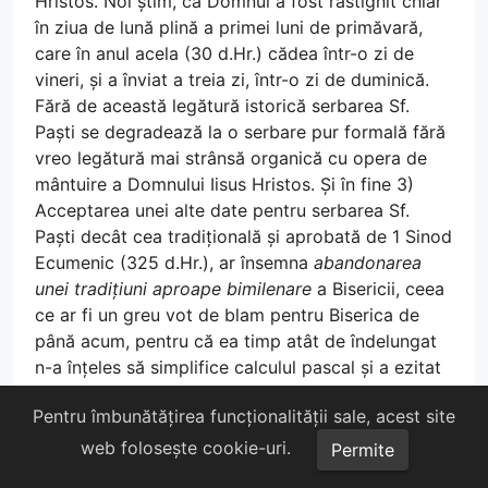
Hristos. Noi știm, că Domnul a fost răstignit chiar
în ziua de lună plină a primei luni de primăvară,
care în anul acela (30 d.Hr.) cădea într-o zi de
vineri, și a înviat a treia zi, într-o zi de duminică.
Fără de această legătură istorică serbarea Sf.
Paști se degradează la o serbare pur formală fără
vreo legătură mai strânsă organică cu opera de
mântuire a Domnului Iisus Hristos. Și în fine 3)
Acceptarea unei alte date pentru serbarea Sf.
Paști decât cea tradițională și aprobată de 1 Sinod
Ecumenic (325 d.Hr.), ar însemna
abandonarea
unei tradițiuni aproape bimilenare
a Bisericii, ceea
ce ar fi un greu vot de blam pentru Biserica de
până acum, pentru că ea timp atât de îndelungat
n-a înțeles să simplifice calculul pascal și a ezitat
să-l lege de o duminică fixă din calendar, și în
Pentru îmbunătățirea funcționalității sale, acest site
același timp un gest nemaipomenit de îngâmfare a
Bisericii de acum, care se transpune, în mod
web folosește cookie-uri.
Permite
suveran, peste toate orânduirile bisericești