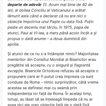
departe de adevăr
(!). Acum mai bine de 40 de
ani, al doilea Conciliu al Vaticanului a arătat
lămurit asta când a declarat că nu are nici o
obiecție împotriva unui Paște cu data fixă. Puțin
peste un deceniu mai târziu, în 1975, papa de
atunci, Paul al VI-lea, a mers până acolo încât a și
propus o dată anume – a doua duminică din
aprilie.
Și atunci de ce nu s-a întâmplat nimic? Majoritatea
membrilor din Consiliul Mondial al Bisericilor erau
pregătite să accepte,
cu o singură și flagrantă
excepție
. Bisericile Ortodoxe refuzau să accepte o
propunere care ar fi putut crea impresia ca sunt
conduse de Roma – nimic surprinzător, câtă vreme
acestea se definesc mai cu seamă prin
independența lor față de Roma. În același timp,
totuși, au lăsat să se înțeleagă limpede că nu ar
avea nici ele vreo obiecție față de o dată fixă