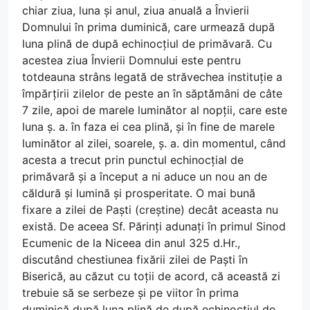
chiar ziua, luna și anul, ziua anuală a Învierii
Domnului în prima duminică, care urmează după
luna plină de după echinocțiul de primăvară. Cu
acestea ziua Învierii Domnului este pentru
totdeauna strâns legată de străvechea instituție a
împărțirii zilelor de peste an în săptămâni de câte
7 zile, apoi de marele luminător al nopții, care este
luna ș. a. în faza ei cea plină, și în fine de marele
luminător al zilei, soarele, ș. a. din momentul, când
acesta a trecut prin punctul echinocțial de
primăvară și a început a ni aduce un nou an de
căldură și lumină și prosperitate. O mai bună
fixare a zilei de Paști (creștine) decât aceasta nu
există. De aceea Sf. Părinți adunați în primul Sinod
Ecumenic de la Niceea din anul 325 d.Hr.,
discutând chestiunea fixării zilei de Paști în
Biserică, au căzut cu toții de acord, că această zi
trebuie să se serbeze și pe viitor în prima
duminică după luna plină de după echinocțiul de