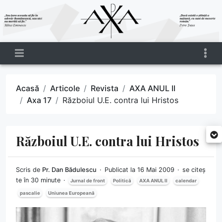
Acasă
Articole
Revista
AXA ANUL II
Axa 17
Războiul U.E. contra lui Hristos
Războiul U.E. contra lui Hristos
Scris de
Pr. Dan Bădulescu
Publicat la 16 Mai 2009
se citeș
te în 30 minute
Jurnal de front
Politică
AXA ANUL II
calendar
pascalie
Uniunea Europeană