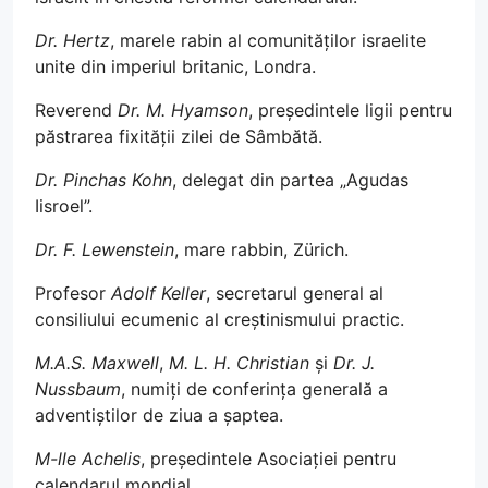
Dr. Hertz
, marele rabin al comunităților israelite
unite din imperiul britanic, Londra.
Reverend
Dr. M. Hyamson
, președintele ligii pentru
păstrarea fixității zilei de Sâmbătă.
Dr. Pinchas Kohn
, delegat din partea „Agudas
Iisroel”.
Dr. F. Lewenstein
, mare rabbin, Zürich.
Profesor
Adolf Keller
, secretarul general al
consiliului ecumenic al creștinismului practic.
M.A.S. Maxwell
,
M. L. H. Christian
și
Dr. J.
Nussbaum
, numiți de conferința generală a
adventiștilor de ziua a șaptea.
M-lle Achelis
, președintele Asociației pentru
calendarul mondial.