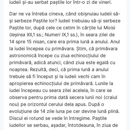
iudeii și-au serbat paștile lor într-o zi de vineri.
Dar ne va întreba cineva, când obișnuiau iudeii să-
și serbeze Paștile lor? Iudeii trebuiau să-și serbeze
Paștile lor, după cele ce cetim în cărțile lui Moisi
(
Ieșirea
XII,1 ss.;
Numeri
IX,1 ss.), în seara zilei de
14 spre 15 nisan, care era prima lună a anului. Anul
la iudei începea cu primăvara. Știm, că primăvara
astronomică începe cu ziua echinocțiului de
primăvară, adică atunci, când ziua este egală cu
noaptea. Rezultă, deci, că prima lună a anului
trebuie să fi început și la iudeii vechi cam în
apropierea echinocțiului de primăvară. Lunile la
iudei începeau cu seara zilei aceleia, în care se
observa pentru prima dată secera lunii noi (craiul
nou) pe orizontul cerului dela apus. După o
evoluțiune de 14 zile luna pe cer devine lună plină.
Discul ei rotund se vede în întregime. Paștile
iudeilor se serbau, așadar, întotdeauna, în ziua de