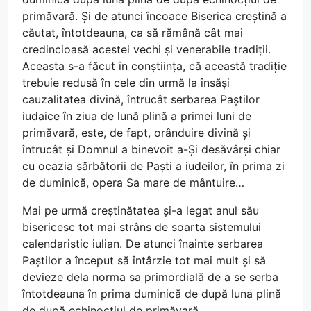
primăvară. Și de atunci încoace Biserica creștină a
căutat, întotdeauna, ca să rămână cât mai
credincioasă acestei vechi și venerabile tradiții.
Aceasta s-a făcut în conștiința, că această tradiție
trebuie redusă în cele din urmă la însăși
cauzalitatea divină, întrucât serbarea Paștilor
iudaice în ziua de lună plină a primei luni de
primăvară, este, de fapt, orânduire divină și
întrucât și Domnul a binevoit a-Și desăvârși chiar
cu ocazia sărbătorii de Paști a iudeilor, în prima zi
de duminică, opera Sa mare de mântuire…
Mai pe urmă creștinătatea și-a legat anul său
bisericesc tot mai strâns de soarta sistemului
calendaristic iulian. De atunci înainte serbarea
Paștilor a început să întârzie tot mai mult și să
devieze dela norma sa primordială de a se serba
întotdeauna în prima duminică de după luna plină
de după echinocțiul de primăvară…