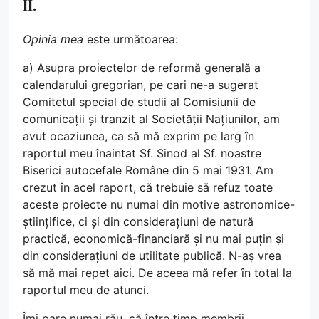
II.
Opinia mea
este următoarea:
a) Asupra proiectelor de reformă generală a
calendarului gregorian, pe cari ne-a sugerat
Comitetul special de studii al Comisiunii de
comunicații și tranzit al Societății Națiunilor, am
avut ocaziunea, ca să mă exprim pe larg în
raportul meu înaintat Sf. Sinod al Sf. noastre
Biserici autocefale Române din 5 mai 1931. Am
crezut în acel raport, că trebuie să refuz toate
aceste proiecte nu numai din motive astronomice-
științifice, ci și din considerațiuni de natură
practică, economică-financiară și nu mai puțin și
din considerațiuni de utilitate publică. N-aș vrea
să mă mai repet aici. De aceea mă refer în total la
raportul meu de atunci.
Îmi pare numai rău, că între timp membrii