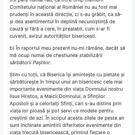
Comitetului național al României nu au fost mai
prudenți în această direcție, ci s-au grăbit, ca să-
și dea asentimentul în deplină necunoștință de
cauză și fără a cere, în prealabil, cum s-ar fi
cuvenit, avizul autorităților bisericești.
b) În raportul meu prezent nu-mi rămâne, decât să
mă ocup numai de chestiunea
stabilizării
sărbătorii Paștilor
.
Știm cu toții, că Biserica își amintește cu pietate și
sărbătorește în timpul unui an bisericesc cele mai
importante evenimente din viața Domnului nostru
Iisus Hristos, a Maicii Domnului, a Sfinților
Apostoli și a celorlalți Sfinți, cari s-au distins prin
viața lor pioasă și pot servi ca modele pentru
creștinii de azi. În scopul acesta zilele de peste an
sunt închinate amintirii diferitelor evenimente din
viața trecută bisericească, primind fiecare o