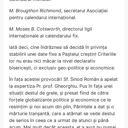
M. Brougthon Richmond
, secretarul Asociației
pentru calendarul internațional.
M. Moses B. Cotsworth
, directorul ligii
internaționale al calendarului fix.
Iată deci, cine îndrăznea să decidă în privința
stabilirii unei date fixe a Paștelui creștin! Criteriile
lor nu erau nici măcar la nivel declarativ
bisericești, ci exclusiv geo-politice și economice.
În fața acestei provocări Sf. Sinod Român a apelat
la expertiza Pr. prof. Gheorghiu. Pus în fața unei
situații destul de grele, și presat fiind de către
forțele globalizante politice și economice ce le
resimțim și noi acum din plin, Părintele a dat și o
mărturie tranșantă, care a atârnat se vede destul
de serios în ceea ce a urmat de atunci și până
acum. Mai mult decât aceasta, el a avut nu numai