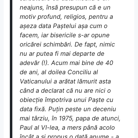
neajuns, însă presupun că e un
motiv profund, religios, pentru a
așeza data Paștelui așa cum o
facem, iar bisericile s-ar opune
oricărei schimbări. De fapt, nimic
nu ar putea fi mai departe de
adevăr (!). Acum mai bine de 40
de ani, al doilea Conciliu al
Vaticanului a arătat lămurit asta
când a declarat că nu are nici o
obiecție împotriva unui Paște cu
data fixă. Puțin peste un deceniu
mai târziu, în 1975, papa de atunci,
Paul al VI-lea, a mers până acolo
încât a și propus o dată anume - a