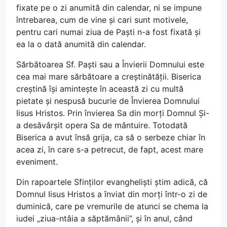
fixate pe o zi anumită din calendar, ni se impune
întrebarea, cum de vine și cari sunt motivele,
pentru cari numai ziua de Paști n-a fost fixată și
ea la o dată anumită din calendar.
Sărbătoarea Sf. Paști sau a Învierii Domnului este
cea mai mare sărbătoare a creștinătății. Biserica
creștină își amintește în această zi cu multă
pietate și nespusă bucurie de Învierea Domnului
Iisus Hristos. Prin învierea Sa din morți Domnul Și-
a desăvârșit opera Sa de mântuire. Totodată
Biserica a avut însă grija, ca să o serbeze chiar în
acea zi, în care s-a petrecut, de fapt, acest mare
eveniment.
Din rapoartele Sfinților evangheliști știm adică, că
Domnul Iisus Hristos a înviat din morți într-o zi de
duminică, care pe vremurile de atunci se chema la
iudei „ziua-ntâia a săptămânii”, și în anul, când