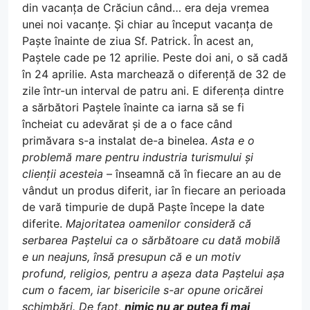
din vacanța de Crăciun când… era deja vremea
unei noi vacanțe. Și chiar au început vacanța de
Paște înainte de ziua Sf. Patrick. În acest an,
Paștele cade pe 12 aprilie. Peste doi ani, o să cadă
în 24 aprilie. Asta marchează o diferență de 32 de
zile într-un interval de patru ani. E diferența dintre
a sărbători Paștele înainte ca iarna să se fi
încheiat cu adevărat și de a o face când
primăvara s-a instalat de-a binelea.
Asta e o
problemă mare pentru industria turismului și
clienții acesteia
– înseamnă că în fiecare an au de
vândut un produs diferit, iar în fiecare an perioada
de vară timpurie de după Paște începe la date
diferite.
Majoritatea oamenilor consideră că
serbarea Paștelui ca o sărbătoare cu dată mobilă
e un neajuns, însă presupun că e un motiv
profund, religios, pentru a așeza data Paștelui așa
cum o facem, iar bisericile s-ar opune oricărei
schimbări. De fapt,
nimic nu ar putea fi mai