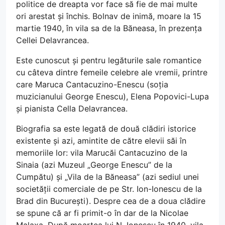
politice de dreapta vor face să fie de mai multe
ori arestat și închis. Bolnav de inimă, moare la 15
martie 1940, în vila sa de la Băneasa, în prezența
Cellei Delavrancea.
Este cunoscut și pentru legăturile sale romantice
cu câteva dintre femeile celebre ale vremii, printre
care Maruca Cantacuzino-Enescu (soția
muzicianului George Enescu), Elena Popovici-Lupa
și pianista Cella Delavrancea.
Biografia sa este legată de două clădiri istorice
existente și azi, amintite de către elevii săi în
memoriile lor: vila Marucăi Cantacuzino de la
Sinaia (azi Muzeul „George Enescu” de la
Cumpătu) și „Vila de la Băneasa” (azi sediul unei
societății comerciale de pe Str. Ion-Ionescu de la
Brad din București). Despre cea de a doua clădire
se spune că ar fi primit-o în dar de la Nicolae
Malaxa. După moartea lui N. Ionescu în 1940, vila