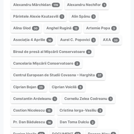
Alexandru Mărchidan
Alexandru Nechifor
178
1
Părintele Alexie Ksutasvili
Alin Spânu
1
1
Alina Glod
Anghel Rugină
Artemie Popa
30
12
3
Asociația 4 Aprilie
Aurel C. Popovici
AXA
10
1
33
Biroul de presă al Mișcării Conservatoare
3
Cancelaria Mișcării Conservatoare
3
Centrul European de Studii Covasna – Harghita
37
Ciprian Bojan
Ciprian Voicilă
25
5
Constantin Ardeleanu
Corneliu Zelea Codreanu
1
1
Costion Nicolescu
Cristina Iorga-Vasiliu
15
3
Pr. Dan Bădulescu
Dan Toma Dulciu
16
2
Danion Vasile
DOCUMENT
Dragoș Nicu