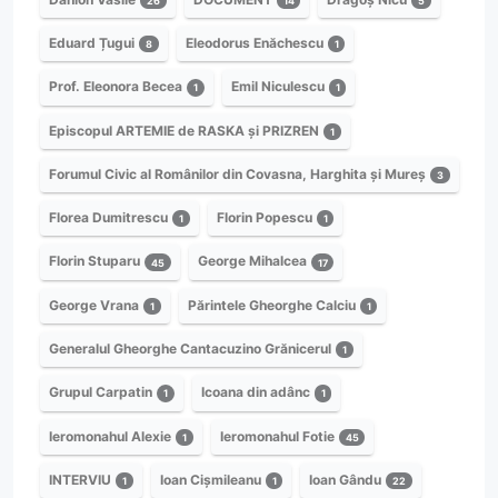
26
14
5
Eduard Țugui
Eleodorus Enăchescu
8
1
Prof. Eleonora Becea
Emil Niculescu
1
1
Episcopul ARTEMIE de RASKA și PRIZREN
1
Forumul Civic al Românilor din Covasna, Harghita și Mureș
3
Florea Dumitrescu
Florin Popescu
1
1
Florin Stuparu
George Mihalcea
45
17
George Vrana
Părintele Gheorghe Calciu
1
1
Generalul Gheorghe Cantacuzino Grănicerul
1
Grupul Carpatin
Icoana din adânc
1
1
Ieromonahul Alexie
Ieromonahul Fotie
1
45
INTERVIU
Ioan Cișmileanu
Ioan Gându
1
1
22