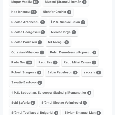
Mugur Vasiliu
Muzeul Țăranului Român
63
2
Nae Ionescu
Nichifor Crainic
23
2
Nicolae Antonescu
Î.P.S. Nicolae Bălan
3
2
Nicolae Georgescu
Nicolae Iorga
7
2
Nicolae Paulescu
Nil Arcașu
1
9
Octavian Mihalcea
Petru Demetrescu Popescu
1
1
Radu Gyr
Radu Ilaș
Radu Mihai Crișan
26
4
2
Robert Sungenis
Sabin Pavelescu
saccsiv
1
3
5
Savatie Baștovoi
3
† P.S. Sebastian, Episcopul Slatinei și Romanaților
1
Sebi Șufariu
Sfântul Nicolae Velimirovici
2
1
Sfântul Teofilact al Bulgariei
Silvian-Emanuel Man
1
5