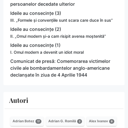
persoanelor decedate ulterior
Ideile au consecințe (3)
III. „Formele și convențiile sunt scara care duce în sus”
Ideile au consecințe (2)
II. „Omul modern și-a cam risipit averea moștenită”
Ideile au consecințe (1)
I. Omul modern a devenit un idiot moral
Comunicat de presă: Comemorarea victimelor
civile ale bombardamentelor anglo-americane
declanșate în ziua de 4 Aprilie 1944
Autori
Adrian Botez
Adrian G. Romilă
Alex Ivanov
17
2
9