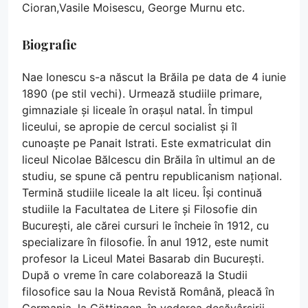
Cioran,Vasile Moisescu, George Murnu etc.
Biografie
Nae Ionescu s-a născut la Brăila pe data de 4 iunie
1890 (pe stil vechi). Urmează studiile primare,
gimnaziale și liceale în orașul natal. În timpul
liceului, se apropie de cercul socialist și îl
cunoaște pe Panait Istrati. Este exmatriculat din
liceul Nicolae Bălcescu din Brăila în ultimul an de
studiu, se spune că pentru republicanism național.
Termină studiile liceale la alt liceu. Își continuă
studiile la Facultatea de Litere și Filosofie din
București, ale cărei cursuri le încheie în 1912, cu
specializare în filosofie. În anul 1912, este numit
profesor la Liceul Matei Basarab din București.
După o vreme în care colaborează la Studii
filosofice sau la Noua Revistă Română, pleacă în
Germania, la Göttingen, în vederea desăvârșirii