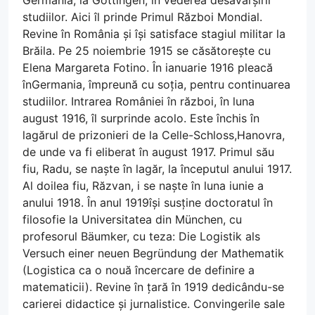
studiilor. Aici îl prinde Primul Război Mondial.
Revine în România și își satisface stagiul militar la
Brăila. Pe 25 noiembrie 1915 se căsătorește cu
Elena Margareta Fotino. În ianuarie 1916 pleacă
înGermania, împreună cu soția, pentru continuarea
studiilor. Intrarea României în război, în luna
august 1916, îl surprinde acolo. Este închis în
lagărul de prizonieri de la Celle-Schloss,Hanovra,
de unde va fi eliberat în august 1917. Primul său
fiu, Radu, se naște în lagăr, la începutul anului 1917.
Al doilea fiu, Răzvan, i se naște în luna iunie a
anului 1918. În anul 1919își susține doctoratul în
filosofie la Universitatea din München, cu
profesorul Bäumker, cu teza: Die Logistik als
Versuch einer neuen Begründung der Mathematik
(Logistica ca o nouă încercare de definire a
matematicii). Revine în țară în 1919 dedicându-se
carierei didactice și jurnalistice. Convingerile sale