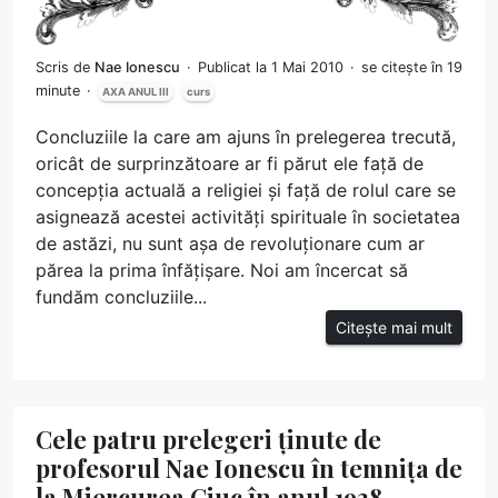
Scris de
Nae Ionescu
Publicat la 1 Mai 2010
se citește în 19
minute
AXA ANUL III
curs
Concluziile la care am ajuns în prelegerea trecută,
oricât de surprinzătoare ar fi părut ele față de
concepția actuală a religiei și față de rolul care se
asignează acestei activități spirituale în societatea
de astăzi, nu sunt așa de revoluționare cum ar
părea la prima înfățișare. Noi am încercat să
fundăm concluziile...
Citește mai mult
Cele patru prelegeri ținute de
profesorul Nae Ionescu în temnița de
la Miercurea Ciuc în anul 1938