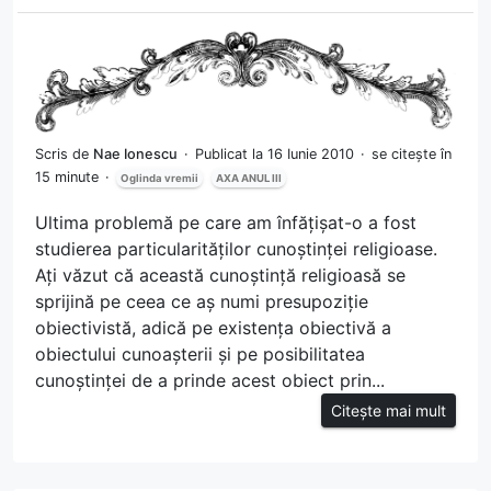
Scris de
Nae Ionescu
Publicat la 16 Iunie 2010
se citește în
15 minute
Oglinda vremii
AXA ANUL III
Ultima problemă pe care am înfățișat-o a fost
studierea particularităților cunoștinței religioase.
Ați văzut că această cunoștință religioasă se
sprijină pe ceea ce aș numi presupoziție
obiectivistă, adică pe existența obiectivă a
obiectului cunoașterii și pe posibilitatea
cunoștinței de a prinde acest obiect prin...
Citește mai mult