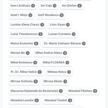
Ioan Lăcătușu
Ion Coja
Ion Ștefan
1
1
2
Ionel I. Moța
Iosif Niculescu
1
2
Lavinia-Elena Ciurez
Liviu Vișan
1
1
Lucia Theodorescu
Lucian Cornianu
3
1
Maica Ecaterina
Dr. Maria Cobianu-Băcanu
5
1
Marian Ilie
Mihai Andrei Aldea
1
2
Mihai Eminescu
Mihai FLOAREA
1
1
Pr. Dr. Mihai Valică
Mihnea Neicu
7
1
Mircea Dafinoiu
Mircea Eliade
2
1
Mișcarea Națională de Rezistență
Monahul Filotheu
1
2
Monahul Leontie
Monahul Teodot
3
3