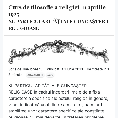
Curs de filosofie a religiei. 11 aprilie
1925
XI. PARTICULARITĂȚI ALE CUNOAȘTERII
RELIGIOASE
Scris de
Nae Ionescu
Publicat la 1 Iunie 2010
se citește în 1
8 minute
AXA ANUL III
curs
XI. PARTICULARITĂȚI ALE CUNOAȘTERII
RELIGIOASE În cadrul încercării mele de a fixa
caracterele specifice ale actului religios în genere,
v-am indicat că unul dintre aceste mijloace ar fi
stabilirea unor caractere specifice ale conștiinței
religioase. Și, mai departe, în tratarea problemei