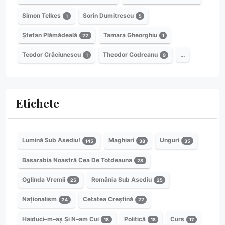
Simon Telkes
Sorin Dumitrescu
1
5
Ștefan Plămădeală
Tamara Gheorghiu
22
1
Teodor Crăciunescu
Theodor Codreanu
…
1
9
Etichete
Lumină Sub Asediu!
Maghiari
Unguri
145
38
35
Basarabia Noastră Cea De Totdeauna
28
Oglinda Vremii
România Sub Asediu
25
25
Naționalism
Cetatea Creștină
24
22
Haiduci–m–aș Și N–am Cui
Politică
Curs
18
18
17