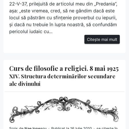
22-V-37, prilejuită de articolul meu din „Predania”,
așa: „este vremea, cred, să ne gândim dacă este
locul să păstrăm cu sfințenie proverbul cu iepurii,
și dacă nu trebuie în lupta noastră, să confundăm
pericolul iudaic cu...
Citește mai mult
Curs de filosofie a religiei. 8 mai 1925
XIV. Structura determinărilor secundare
ale divinului
Scris de
Nae Ionescu
Publicat la 16 Iulie 2010
se citește în