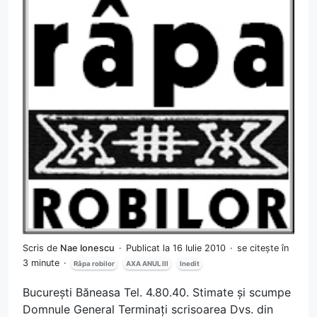
Scris de
Nae Ionescu
Publicat la 16 Iulie 2010
se citește în
3 minute
Râpa robilor
AXA ANUL III
Inedit
București Băneasa Tel. 4.80.40. Stimate și scumpe
Domnule General Terminați scrisoarea Dvs. din