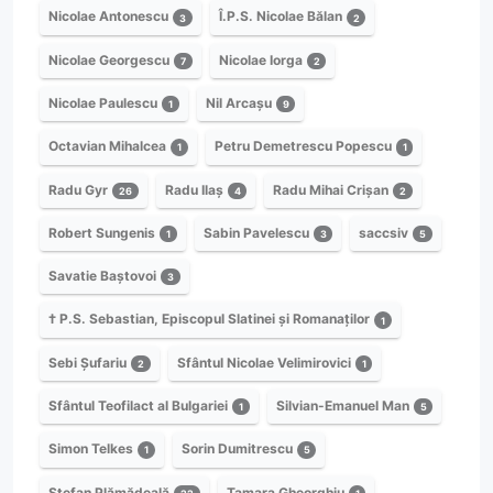
Nicolae Antonescu
Î.P.S. Nicolae Bălan
3
2
Nicolae Georgescu
Nicolae Iorga
7
2
Nicolae Paulescu
Nil Arcașu
1
9
Octavian Mihalcea
Petru Demetrescu Popescu
1
1
Radu Gyr
Radu Ilaș
Radu Mihai Crișan
26
4
2
Robert Sungenis
Sabin Pavelescu
saccsiv
1
3
5
Savatie Baștovoi
3
† P.S. Sebastian, Episcopul Slatinei și Romanaților
1
Sebi Șufariu
Sfântul Nicolae Velimirovici
2
1
Sfântul Teofilact al Bulgariei
Silvian-Emanuel Man
1
5
Simon Telkes
Sorin Dumitrescu
1
5
Ștefan Plămădeală
Tamara Gheorghiu