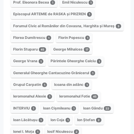
Prof. Eleonora Becea
Emil Niculescu
1
1
Episcopul ARTEMIE de RASKA și PRIZREN
1
Forumul Civic al Românilor din Covasna, Harghita și Mureș
3
Florea Dumitrescu
Florin Popescu
1
1
Florin Stuparu
George Mihalcea
45
17
George Vrana
Părintele Gheorghe Calciu
1
1
Generalul Gheorghe Cantacuzino Grănicerul
1
Grupul Carpatin
Icoana din adânc
1
1
Ieromonahul Alexie
Ieromonahul Fotie
1
45
INTERVIU
Ioan Cișmileanu
Ioan Gându
1
1
22
Ioan Lăcătușu
Ion Coja
Ion Ștefan
1
1
2
Ionel I. Moța
Iosif Niculescu
1
2