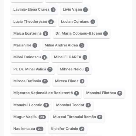
Lavinia-Elena Ciurez
Liviu Vișan
1
1
Lucia Theodorescu
Lucian Cornianu
3
1
Maica Ecaterina
Dr. Maria Cobianu-Băcanu
5
1
Marian Ilie
Mihai Andrei Aldea
1
2
Mihai Eminescu
Mihai FLOAREA
1
1
Pr. Dr. Mihai Valică
Mihnea Neicu
7
1
Mircea Dafinoiu
Mircea Eliade
2
1
Mișcarea Națională de Rezistență
Monahul Filotheu
1
2
Monahul Leontie
Monahul Teodot
3
3
Mugur Vasiliu
Muzeul Țăranului Român
63
2
Nae Ionescu
Nichifor Crainic
23
2