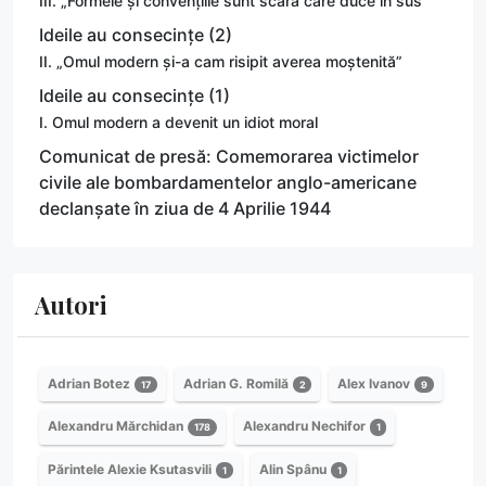
III. „Formele și convențiile sunt scara care duce în sus”
Ideile au consecințe (2)
II. „Omul modern și-a cam risipit averea moștenită”
Ideile au consecințe (1)
I. Omul modern a devenit un idiot moral
Comunicat de presă: Comemorarea victimelor
civile ale bombardamentelor anglo-americane
declanșate în ziua de 4 Aprilie 1944
Autori
Adrian Botez
Adrian G. Romilă
Alex Ivanov
17
2
9
Alexandru Mărchidan
Alexandru Nechifor
178
1
Părintele Alexie Ksutasvili
Alin Spânu
1
1