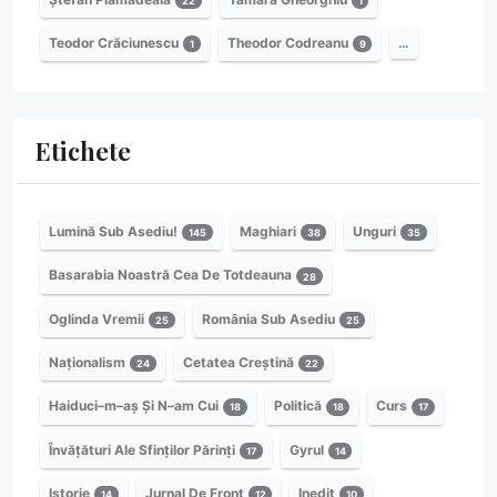
22
1
Teodor Crăciunescu
Theodor Codreanu
…
1
9
Etichete
Lumină Sub Asediu!
Maghiari
Unguri
145
38
35
Basarabia Noastră Cea De Totdeauna
28
Oglinda Vremii
România Sub Asediu
25
25
Naționalism
Cetatea Creștină
24
22
Haiduci–m–aș Și N–am Cui
Politică
Curs
18
18
17
Învățături Ale Sfinților Părinți
Gyrul
17
14
Istorie
Jurnal De Front
Inedit
14
12
10