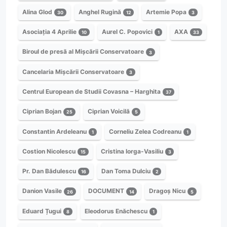
Alina Glod
Anghel Rugină
Artemie Popa
30
12
3
Asociația 4 Aprilie
Aurel C. Popovici
AXA
10
1
33
Biroul de presă al Mișcării Conservatoare
3
Cancelaria Mișcării Conservatoare
3
Centrul European de Studii Covasna – Harghita
37
Ciprian Bojan
Ciprian Voicilă
25
5
Constantin Ardeleanu
Corneliu Zelea Codreanu
1
1
Costion Nicolescu
Cristina Iorga-Vasiliu
15
3
Pr. Dan Bădulescu
Dan Toma Dulciu
16
2
Danion Vasile
DOCUMENT
Dragoș Nicu
26
14
5
Eduard Țugui
Eleodorus Enăchescu
8
1