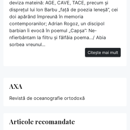
deviza mateină: AGE, CAVE, TACE, precum și
disprețul lui Ion Barbu „față de poezia leneșă”, cei
doi apărând împreună în memoria
contemporanilor; Adrian Rogoz, un discipol
barbian îi evocă în poemul „Capșa”: Ne-
nfierbântam la filtru și fâlfâia poema…/ Abia
sorbea vreunul...
Citește mai mult
AXA
Revistă de oceanografie ortodoxă
Articole recomandate