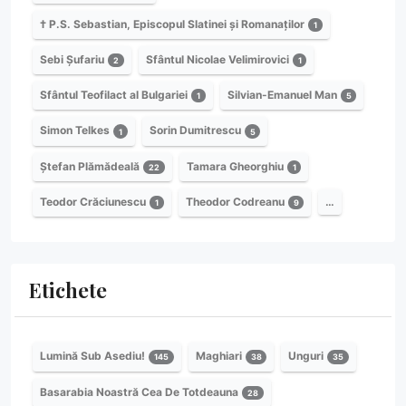
† P.S. Sebastian, Episcopul Slatinei și Romanaților
1
Sebi Șufariu
Sfântul Nicolae Velimirovici
2
1
Sfântul Teofilact al Bulgariei
Silvian-Emanuel Man
1
5
Simon Telkes
Sorin Dumitrescu
1
5
Ștefan Plămădeală
Tamara Gheorghiu
22
1
Teodor Crăciunescu
Theodor Codreanu
…
1
9
Etichete
Lumină Sub Asediu!
Maghiari
Unguri
145
38
35
Basarabia Noastră Cea De Totdeauna
28