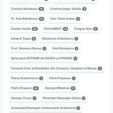
Costion Nicolescu
Cristina Iorga-Vasiliu
15
3
Pr. Dan Bădulescu
Dan Toma Dulciu
16
2
Danion Vasile
DOCUMENT
Dragoș Nicu
26
14
5
Eduard Țugui
Eleodorus Enăchescu
8
1
Prof. Eleonora Becea
Emil Niculescu
1
1
Episcopul ARTEMIE de RASKA și PRIZREN
1
Forumul Civic al Românilor din Covasna, Harghita și Mureș
3
Florea Dumitrescu
Florin Popescu
1
1
Florin Stuparu
George Mihalcea
45
17
George Vrana
Părintele Gheorghe Calciu
1
1
Generalul Gheorghe Cantacuzino Grănicerul
1