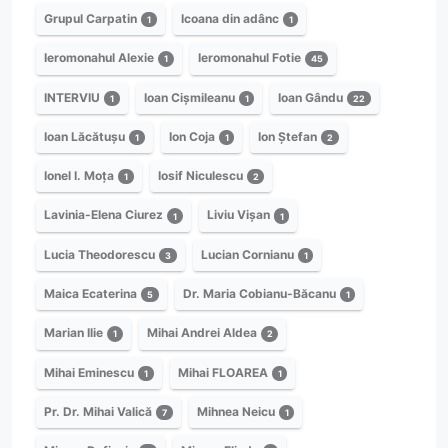
Grupul Carpatin
Icoana din adânc
1
1
Ieromonahul Alexie
Ieromonahul Fotie
1
45
INTERVIU
Ioan Cișmileanu
Ioan Gându
1
1
22
Ioan Lăcătușu
Ion Coja
Ion Ștefan
1
1
2
Ionel I. Moța
Iosif Niculescu
1
2
Lavinia-Elena Ciurez
Liviu Vișan
1
1
Lucia Theodorescu
Lucian Cornianu
3
1
Maica Ecaterina
Dr. Maria Cobianu-Băcanu
5
1
Marian Ilie
Mihai Andrei Aldea
1
2
Mihai Eminescu
Mihai FLOAREA
1
1
Pr. Dr. Mihai Valică
Mihnea Neicu
7
1