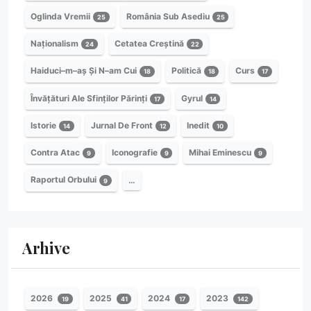
Oglinda Vremii
România Sub Asediu
25
25
Naționalism
Cetatea Creștină
24
22
Haiduci–m–aș Și N–am Cui
Politică
Curs
18
18
17
Învățături Ale Sfinților Părinți
Gyrul
17
14
Istorie
Jurnal De Front
Inedit
14
12
10
Contra Atac
Iconografie
Mihai Eminescu
9
9
9
Raportul Orbului
…
9
Arhive
2026
2025
2024
2023
19
41
17
142