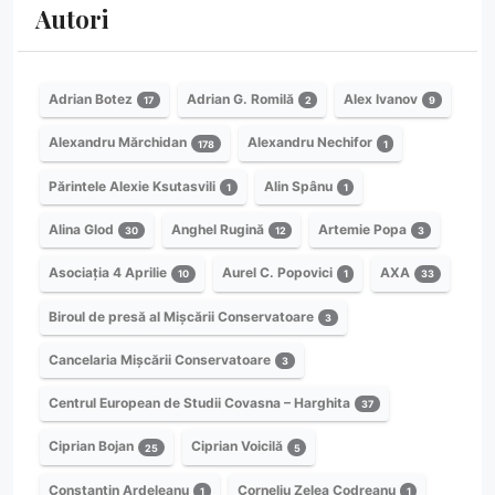
Autori
Adrian Botez
Adrian G. Romilă
Alex Ivanov
17
2
9
Alexandru Mărchidan
Alexandru Nechifor
178
1
Părintele Alexie Ksutasvili
Alin Spânu
1
1
Alina Glod
Anghel Rugină
Artemie Popa
30
12
3
Asociația 4 Aprilie
Aurel C. Popovici
AXA
10
1
33
Biroul de presă al Mișcării Conservatoare
3
Cancelaria Mișcării Conservatoare
3
Centrul European de Studii Covasna – Harghita
37
Ciprian Bojan
Ciprian Voicilă
25
5
Constantin Ardeleanu
Corneliu Zelea Codreanu
1
1