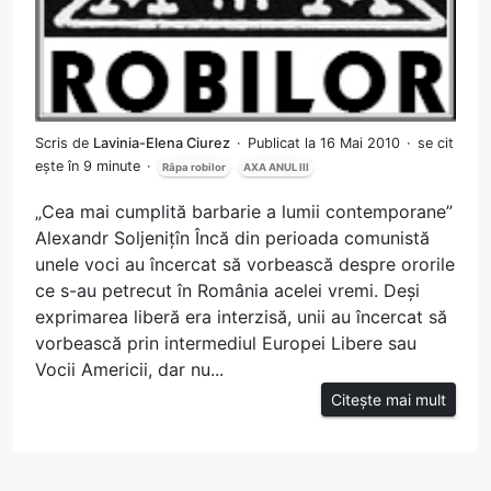
Scris de
Lavinia-Elena Ciurez
Publicat la 16 Mai 2010
se cit
ește în 9 minute
Râpa robilor
AXA ANUL III
„Cea mai cumplită barbarie a lumii contemporane”
Alexandr Soljenițîn Încă din perioada comunistă
unele voci au încercat să vorbească despre ororile
ce s-au petrecut în România acelei vremi. Deși
exprimarea liberă era interzisă, unii au încercat să
vorbească prin intermediul Europei Libere sau
Vocii Americii, dar nu...
Citește mai mult