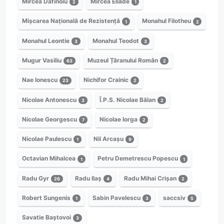
Mircea Dafinoiu
Mircea Eliade
2
1
Mișcarea Națională de Rezistență
Monahul Filotheu
1
2
Monahul Leontie
Monahul Teodot
3
3
Mugur Vasiliu
Muzeul Țăranului Român
63
2
Nae Ionescu
Nichifor Crainic
23
2
Nicolae Antonescu
Î.P.S. Nicolae Bălan
3
2
Nicolae Georgescu
Nicolae Iorga
7
2
Nicolae Paulescu
Nil Arcașu
1
9
Octavian Mihalcea
Petru Demetrescu Popescu
1
1
Radu Gyr
Radu Ilaș
Radu Mihai Crișan
26
4
2
Robert Sungenis
Sabin Pavelescu
saccsiv
1
3
5
Savatie Baștovoi
3