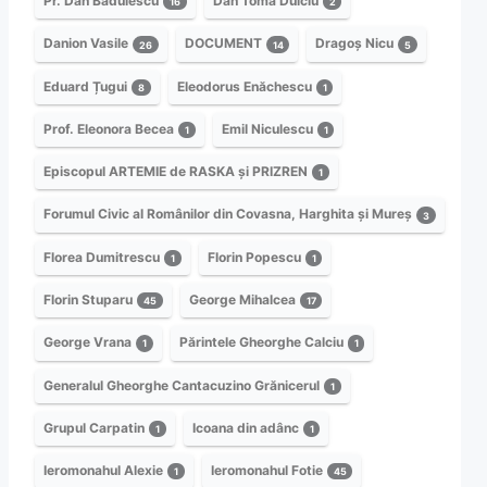
Pr. Dan Bădulescu
Dan Toma Dulciu
16
2
Danion Vasile
DOCUMENT
Dragoș Nicu
26
14
5
Eduard Țugui
Eleodorus Enăchescu
8
1
Prof. Eleonora Becea
Emil Niculescu
1
1
Episcopul ARTEMIE de RASKA și PRIZREN
1
Forumul Civic al Românilor din Covasna, Harghita și Mureș
3
Florea Dumitrescu
Florin Popescu
1
1
Florin Stuparu
George Mihalcea
45
17
George Vrana
Părintele Gheorghe Calciu
1
1
Generalul Gheorghe Cantacuzino Grănicerul
1
Grupul Carpatin
Icoana din adânc
1
1
Ieromonahul Alexie
Ieromonahul Fotie
1
45