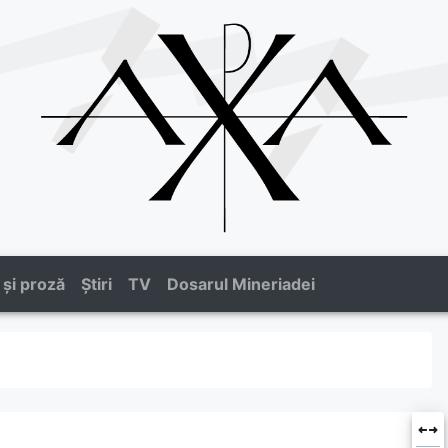
 și proză
Știri
TV
Dosarul Mineriadei