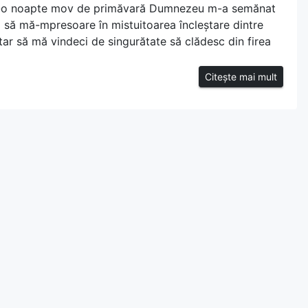
ntr-o noapte mov de primăvară Dumnezeu m-a semănat
d să mă-mpresoare în mistuitoarea încleștare dintre
tar să mă vindeci de singurătate să clădesc din firea
Citește mai mult