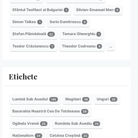
Sfântul Teofilact al Bulgariei
Silvian-Emanuel Man
1
5
Simon Telkes
Sorin Dumitrescu
1
5
Ștefan Plămădeală
Tamara Gheorghiu
22
1
Teodor Crăciunescu
Theodor Codreanu
…
1
9
Etichete
Lumină Sub Asediu!
Maghiari
Unguri
145
38
35
Basarabia Noastră Cea De Totdeauna
28
Oglinda Vremii
România Sub Asediu
25
25
Naționalism
Cetatea Creștină
24
22