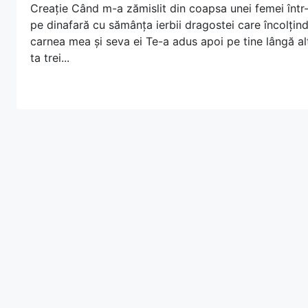
Creație Când m-a zămislit din coapsa unei femei î
pe dinafară cu sămânța ierbii dragostei care încolțin
carnea mea și seva ei Te-a adus apoi pe tine lângă al
ta trei...