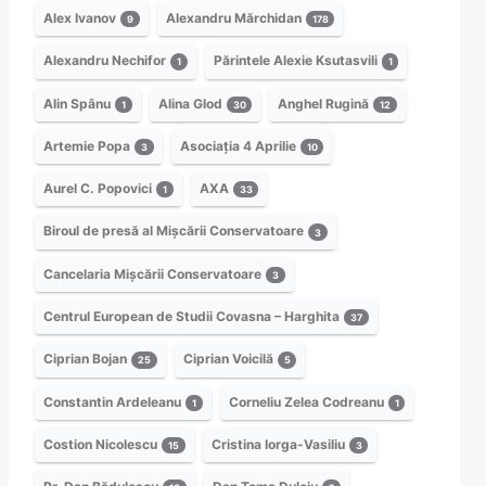
Alex Ivanov
Alexandru Mărchidan
9
178
Alexandru Nechifor
Părintele Alexie Ksutasvili
1
1
Alin Spânu
Alina Glod
Anghel Rugină
1
30
12
Artemie Popa
Asociația 4 Aprilie
3
10
Aurel C. Popovici
AXA
1
33
Biroul de presă al Mișcării Conservatoare
3
Cancelaria Mișcării Conservatoare
3
Centrul European de Studii Covasna – Harghita
37
Ciprian Bojan
Ciprian Voicilă
25
5
Constantin Ardeleanu
Corneliu Zelea Codreanu
1
1
Costion Nicolescu
Cristina Iorga-Vasiliu
15
3