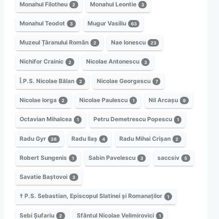
Monahul Filotheu
Monahul Leontie
2
3
Monahul Teodot
Mugur Vasiliu
3
63
Muzeul Țăranului Român
Nae Ionescu
2
23
Nichifor Crainic
Nicolae Antonescu
2
3
Î.P.S. Nicolae Bălan
Nicolae Georgescu
2
7
Nicolae Iorga
Nicolae Paulescu
Nil Arcașu
2
1
9
Octavian Mihalcea
Petru Demetrescu Popescu
1
1
Radu Gyr
Radu Ilaș
Radu Mihai Crișan
26
4
2
Robert Sungenis
Sabin Pavelescu
saccsiv
1
3
5
Savatie Baștovoi
3
† P.S. Sebastian, Episcopul Slatinei și Romanaților
1
Sebi Șufariu
Sfântul Nicolae Velimirovici
2
1