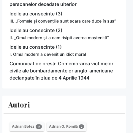
persoanelor decedate ulterior
Ideile au consecințe (3)
III. „Formele și convențiile sunt scara care duce în sus”
Ideile au consecințe (2)
II. „Omul modern și-a cam risipit averea moștenită”
Ideile au consecințe (1)
I. Omul modern a devenit un idiot moral
Comunicat de presă: Comemorarea victimelor
civile ale bombardamentelor anglo-americane
declanșate în ziua de 4 Aprilie 1944
Autori
Adrian Botez
Adrian G. Romilă
17
2