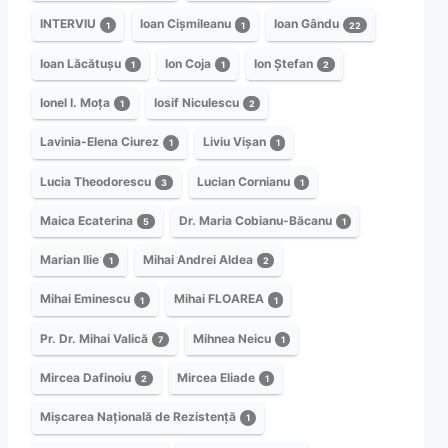
INTERVIU
Ioan Cișmileanu
Ioan Gându
1
1
22
Ioan Lăcătușu
Ion Coja
Ion Ștefan
1
1
2
Ionel I. Moța
Iosif Niculescu
1
2
Lavinia-Elena Ciurez
Liviu Vișan
1
1
Lucia Theodorescu
Lucian Cornianu
3
1
Maica Ecaterina
Dr. Maria Cobianu-Băcanu
5
1
Marian Ilie
Mihai Andrei Aldea
1
2
Mihai Eminescu
Mihai FLOAREA
1
1
Pr. Dr. Mihai Valică
Mihnea Neicu
7
1
Mircea Dafinoiu
Mircea Eliade
2
1
Mișcarea Națională de Rezistență
1