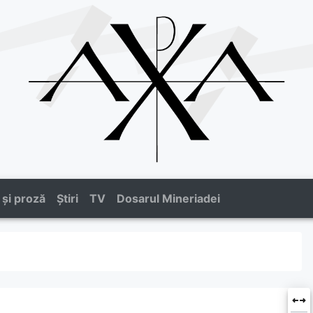
 și proză
Știri
TV
Dosarul Mineriadei