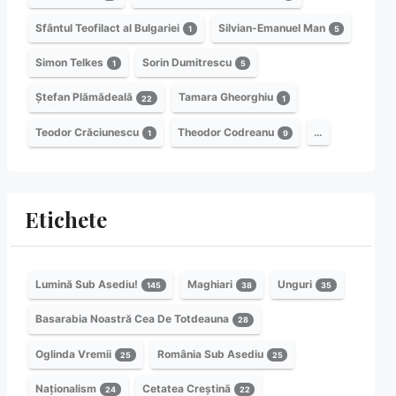
Sfântul Teofilact al Bulgariei
Silvian-Emanuel Man
1
5
Simon Telkes
Sorin Dumitrescu
1
5
Ștefan Plămădeală
Tamara Gheorghiu
22
1
Teodor Crăciunescu
Theodor Codreanu
…
1
9
Etichete
Lumină Sub Asediu!
Maghiari
Unguri
145
38
35
Basarabia Noastră Cea De Totdeauna
28
Oglinda Vremii
România Sub Asediu
25
25
Naționalism
Cetatea Creștină
24
22