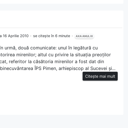
la 16 Aprilie 2010
se citește în 6 minute
AXA ANUL III
în urmă, două comunicate: unul în legătură cu
orirea mirenilor; altul cu privire la situația preoților
at, referitor la căsătoria mirenilor a fost dat din
 binecuvântarea ÎPS Pimen, arhiepiscop al Sucevei și...
Citește mai mult