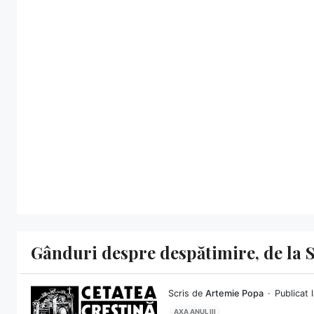
Gânduri despre despătimire, de la Sf
Scris de
Artemie Popa
Publicat 
AXA ANUL III