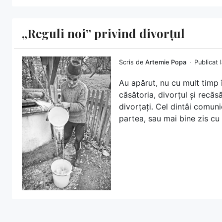
„Reguli noi” privind divorțul
Scris de
Artemie Popa
Publicat 
Au apărut, nu cu mult timp 
căsătoria, divorțul și recăsăt
divorțați. Cel dintâi comunic
partea, sau mai bine zis cu