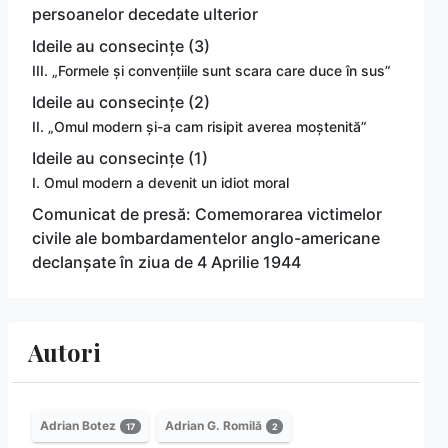
persoanelor decedate ulterior
Ideile au consecințe (3)
III. „Formele și convențiile sunt scara care duce în sus”
Ideile au consecințe (2)
II. „Omul modern și-a cam risipit averea moștenită”
Ideile au consecințe (1)
I. Omul modern a devenit un idiot moral
Comunicat de presă: Comemorarea victimelor
civile ale bombardamentelor anglo-americane
declanșate în ziua de 4 Aprilie 1944
Autori
Adrian Botez
Adrian G. Romilă
17
2