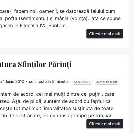
 pe care-l facem noi, oamenii, se datorează felului cum
ea, pofta (sentimentul) și mânia (voința). Iată ce spune
 găsim în Filocalia IV: „Suntem...
Citește mai mult
tura Sfinților Părinți
la 1 Iunie 2010
se citește în 5 minute
AXA ANUL III
Jurnal de front
untem de acord, cei mai mulți dintre cei puțini, care
zeu. Așa, de pildă, suntem de acord cu faptul că
ește tot mai mult; imoralitatea susținută de toate
 țin de desfrânare, i-a cuprins aproape pe toți; iar...
Citește mai mult