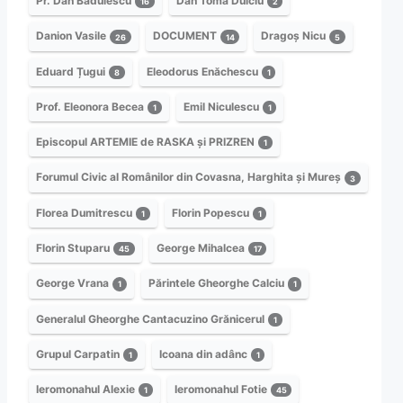
Pr. Dan Bădulescu
Dan Toma Dulciu
16
2
Danion Vasile
DOCUMENT
Dragoș Nicu
26
14
5
Eduard Țugui
Eleodorus Enăchescu
8
1
Prof. Eleonora Becea
Emil Niculescu
1
1
Episcopul ARTEMIE de RASKA și PRIZREN
1
Forumul Civic al Românilor din Covasna, Harghita și Mureș
3
Florea Dumitrescu
Florin Popescu
1
1
Florin Stuparu
George Mihalcea
45
17
George Vrana
Părintele Gheorghe Calciu
1
1
Generalul Gheorghe Cantacuzino Grănicerul
1
Grupul Carpatin
Icoana din adânc
1
1
Ieromonahul Alexie
Ieromonahul Fotie
1
45