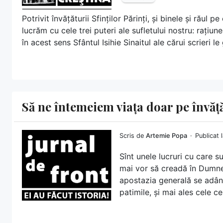
Potrivit învățăturii Sfinților Părinți, și binele și răul
lucrăm cu cele trei puteri ale sufletului nostru: rațiun
în acest sens Sfântul Isihie Sinaitul ale cărui scrieri le
Să ne întemeiem viața doar pe învăță
Scris de
Artemie Popa
Publicat 
Sînt unele lucruri cu care s
mai vor să creadă în Dumne
apostazia generală se adânc
patimile, și mai ales cele ce