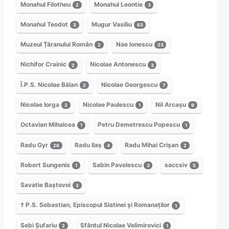
Monahul Filotheu
Monahul Leontie
2
3
Monahul Teodot
Mugur Vasiliu
3
63
Muzeul Țăranului Român
Nae Ionescu
2
23
Nichifor Crainic
Nicolae Antonescu
2
3
Î.P.S. Nicolae Bălan
Nicolae Georgescu
2
7
Nicolae Iorga
Nicolae Paulescu
Nil Arcașu
2
1
9
Octavian Mihalcea
Petru Demetrescu Popescu
1
1
Radu Gyr
Radu Ilaș
Radu Mihai Crișan
26
4
2
Robert Sungenis
Sabin Pavelescu
saccsiv
1
3
5
Savatie Baștovoi
3
† P.S. Sebastian, Episcopul Slatinei și Romanaților
1
Sebi Șufariu
Sfântul Nicolae Velimirovici
2
1