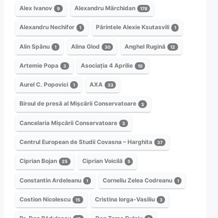
Alex Ivanov
Alexandru Mărchidan
9
178
Alexandru Nechifor
Părintele Alexie Ksutasvili
1
1
Alin Spânu
Alina Glod
Anghel Rugină
1
30
12
Artemie Popa
Asociația 4 Aprilie
3
10
Aurel C. Popovici
AXA
1
33
Biroul de presă al Mișcării Conservatoare
3
Cancelaria Mișcării Conservatoare
3
Centrul European de Studii Covasna – Harghita
37
Ciprian Bojan
Ciprian Voicilă
25
5
Constantin Ardeleanu
Corneliu Zelea Codreanu
1
1
Costion Nicolescu
Cristina Iorga-Vasiliu
15
3