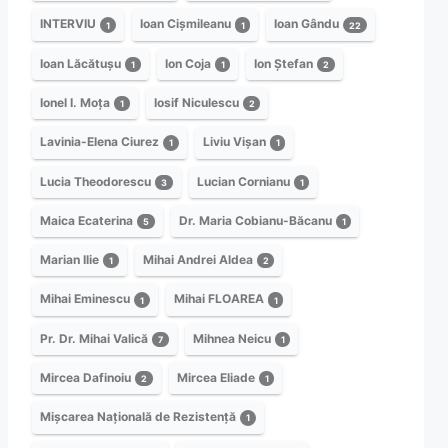
INTERVIU
Ioan Cișmileanu
Ioan Gându
1
1
22
Ioan Lăcătușu
Ion Coja
Ion Ștefan
1
1
2
Ionel I. Moța
Iosif Niculescu
1
2
Lavinia-Elena Ciurez
Liviu Vișan
1
1
Lucia Theodorescu
Lucian Cornianu
3
1
Maica Ecaterina
Dr. Maria Cobianu-Băcanu
5
1
Marian Ilie
Mihai Andrei Aldea
1
2
Mihai Eminescu
Mihai FLOAREA
1
1
Pr. Dr. Mihai Valică
Mihnea Neicu
7
1
Mircea Dafinoiu
Mircea Eliade
2
1
Mișcarea Națională de Rezistență
1