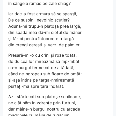
în sângele rămas pe zale chiag?
Iar dac-a fost armura să se spargă,
De ce suspini, nevolnic scutier?
Adună-mi trupu-n platoșa prea largă,
din spada mea dă-mi ciotul de mâner
și fă-mi pentru întoarcere o targă
din crengi cerești și verzi de palmier!
Presară-mi-o cu crini și roze toată,
de dulcea lor mireazmă să mp-mbăt
ca-n burgul fermecat de altădată,
când ne-ngropau sub floare de omăt;
și-așa întins pe targa-nmiresmată
purtați-mă spre țară îndărăt.
Azi, sfârtecați sub platoșe schiloade,
ne clătinăm în zdrențe prin furtuni,
dar mâine-n burgul nostru cu arcade
madonele cu mâini de rugăciuni,