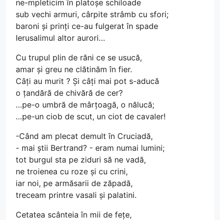
ne-mpleticim în platoșe schiloade
sub vechi armuri, cârpite strâmb cu sfori;
baroni și prinți ce-au fulgerat în spade
Ierusalimul altor aurori…
Cu trupul plin de răni ce se usucă,
amar și greu ne clătinăm în fier.
Câți au murit ? Și câți mai pot s-aducă
o țandără de chivără de cer?
…pe-o umbră de mârțoagă, o nălucă;
…pe-un ciob de scut, un ciot de cavaler!
-Când am plecat demult în Cruciadă,
- mai știi Bertrand? - eram numai lumini;
tot burgul sta pe ziduri să ne vadă,
ne troienea cu roze și cu crini,
iar noi, pe armăsarii de zăpadă,
treceam printre vasali și palatini.
Cetatea scânteia în mii de fețe,