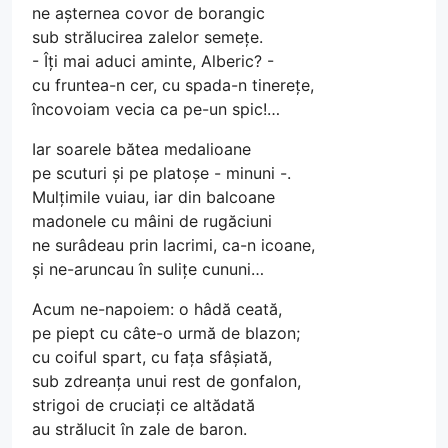
ne așternea covor de borangic
sub strălucirea zalelor semețe.
- Îți mai aduci aminte, Alberic? -
cu fruntea-n cer, cu spada-n tinerețe,
încovoiam vecia ca pe-un spic!…
Iar soarele bătea medalioane
pe scuturi și pe platoșe - minuni -.
Mulțimile vuiau, iar din balcoane
madonele cu mâini de rugăciuni
ne surâdeau prin lacrimi, ca-n icoane,
și ne-aruncau în sulițe cununi…
Acum ne-napoiem: o hâdă ceată,
pe piept cu câte-o urmă de blazon;
cu coiful spart, cu fața sfâșiată,
sub zdreanța unui rest de gonfalon,
strigoi de cruciați ce altădată
au strălucit în zale de baron.