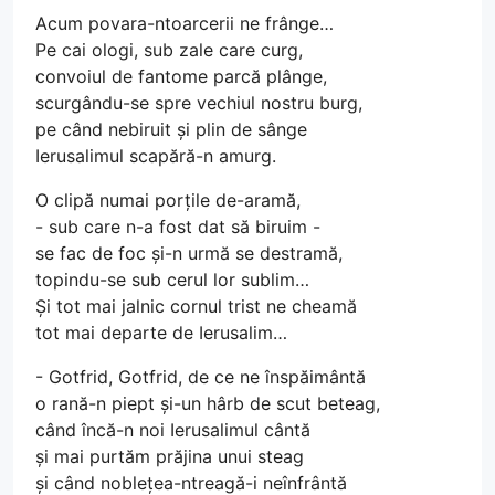
Acum povara-ntoarcerii ne frânge…
Pe cai ologi, sub zale care curg,
convoiul de fantome parcă plânge,
scurgându-se spre vechiul nostru burg,
pe când nebiruit și plin de sânge
Ierusalimul scapără-n amurg.
O clipă numai porțile de-aramă,
- sub care n-a fost dat să biruim -
se fac de foc și-n urmă se destramă,
topindu-se sub cerul lor sublim…
Și tot mai jalnic cornul trist ne cheamă
tot mai departe de Ierusalim…
- Gotfrid, Gotfrid, de ce ne înspăimântă
o rană-n piept și-un hârb de scut beteag,
când încă-n noi Ierusalimul cântă
și mai purtăm prăjina unui steag
și când noblețea-ntreagă-i neînfrântă