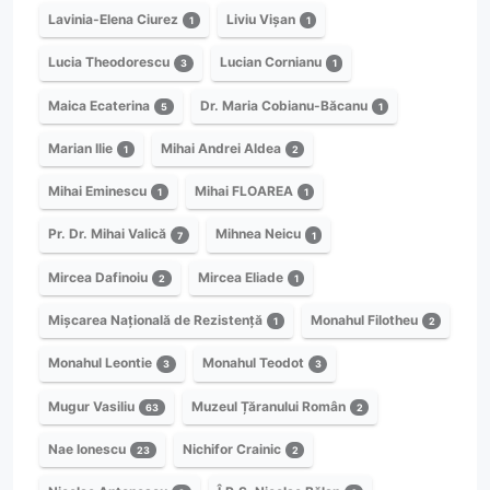
Lavinia-Elena Ciurez
Liviu Vișan
1
1
Lucia Theodorescu
Lucian Cornianu
3
1
Maica Ecaterina
Dr. Maria Cobianu-Băcanu
5
1
Marian Ilie
Mihai Andrei Aldea
1
2
Mihai Eminescu
Mihai FLOAREA
1
1
Pr. Dr. Mihai Valică
Mihnea Neicu
7
1
Mircea Dafinoiu
Mircea Eliade
2
1
Mișcarea Națională de Rezistență
Monahul Filotheu
1
2
Monahul Leontie
Monahul Teodot
3
3
Mugur Vasiliu
Muzeul Țăranului Român
63
2
Nae Ionescu
Nichifor Crainic
23
2