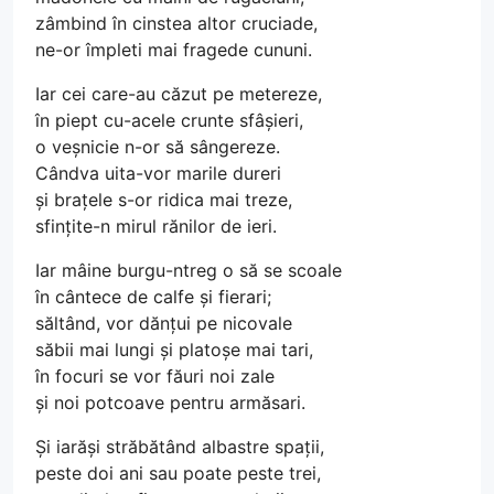
zâmbind în cinstea altor cruciade,
ne-or împleti mai fragede cununi.
Iar cei care-au căzut pe metereze,
în piept cu-acele crunte sfâșieri,
o veșnicie n-or să sângereze.
Cândva uita-vor marile dureri
și brațele s-or ridica mai treze,
sfințite-n mirul rănilor de ieri.
Iar mâine burgu-ntreg o să se scoale
în cântece de calfe și fierari;
săltând, vor dănțui pe nicovale
săbii mai lungi și platoșe mai tari,
în focuri se vor făuri noi zale
și noi potcoave pentru armăsari.
Și iarăși străbătând albastre spații,
peste doi ani sau poate peste trei,