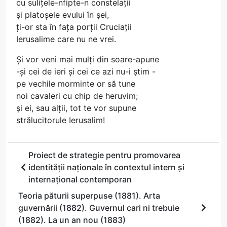
cu sulițele-nfipte-n constelații
și platoșele evului în șei,
ți-or sta în fața porții Cruciații
Ierusalime care nu ne vrei.
Și vor veni mai mulți din soare-apune
-și cei de ieri și cei ce azi nu-i știm -
pe vechile morminte or să tune
noi cavaleri cu chip de heruvim;
și ei, sau alții, tot te vor supune
strălucitorule Ierusalim!
Proiect de strategie pentru promovarea
identității naționale în contextul intern și
internațional contemporan
Teoria păturii superpuse (1881). Arta
guvernării (1882). Guvernul cari ni trebuie
(1882). La un an nou (1883)