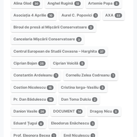
Alina Glod
Anghel Rugină
Artemie Popa
30
12
3
Asociația 4 Aprilie
Aurel C. Popovici
AXA
10
1
33
Biroul de presă al Mișcării Conservatoare
3
Cancelaria Mișcării Conservatoare
3
Centrul European de Studii Covasna – Harghita
37
Ciprian Bojan
Ciprian Voicilă
25
5
Constantin Ardeleanu
Corneliu Zelea Codreanu
1
1
Costion Nicolescu
Cristina Iorga-Vasiliu
15
3
Pr. Dan Bădulescu
Dan Toma Dulciu
16
2
Danion Vasile
DOCUMENT
Dragoș Nicu
26
14
5
Eduard Țugui
Eleodorus Enăchescu
8
1
Prof. Eleonora Becea
Emil Niculescu
1
1