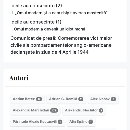
Ideile au consecințe (2)
II. „Omul modern și-a cam risipit averea moștenită”
Ideile au consecințe (1)
I. Omul modern a devenit un idiot moral
Comunicat de presă: Comemorarea victimelor
civile ale bombardamentelor anglo-americane
declanșate în ziua de 4 Aprilie 1944
Autori
Adrian Botez
Adrian G. Romilă
Alex Ivanov
17
2
9
Alexandru Mărchidan
Alexandru Nechifor
178
1
Părintele Alexie Ksutasvili
Alin Spânu
1
1