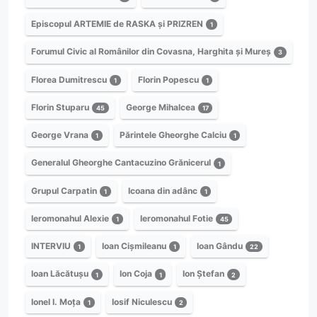
Episcopul ARTEMIE de RASKA și PRIZREN
1
Forumul Civic al Românilor din Covasna, Harghita și Mureș
3
Florea Dumitrescu
Florin Popescu
1
1
Florin Stuparu
George Mihalcea
45
17
George Vrana
Părintele Gheorghe Calciu
1
1
Generalul Gheorghe Cantacuzino Grănicerul
1
Grupul Carpatin
Icoana din adânc
1
1
Ieromonahul Alexie
Ieromonahul Fotie
1
45
INTERVIU
Ioan Cișmileanu
Ioan Gându
1
1
22
Ioan Lăcătușu
Ion Coja
Ion Ștefan
1
1
2
Ionel I. Moța
Iosif Niculescu
1
2