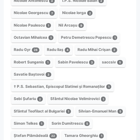
Nicolae Antonescu
Î.P.S. Nicolae Bălan
3
2
Nicolae Georgescu
Nicolae Iorga
7
2
Nicolae Paulescu
Nil Arcașu
1
9
Octavian Mihalcea
Petru Demetrescu Popescu
1
1
Radu Gyr
Radu Ilaș
Radu Mihai Crișan
26
4
2
Robert Sungenis
Sabin Pavelescu
saccsiv
1
3
5
Savatie Baștovoi
3
† P.S. Sebastian, Episcopul Slatinei și Romanaților
1
Sebi Șufariu
Sfântul Nicolae Velimirovici
2
1
Sfântul Teofilact al Bulgariei
Silvian-Emanuel Man
1
5
Simon Telkes
Sorin Dumitrescu
1
5
Ștefan Plămădeală
Tamara Gheorghiu
22
1