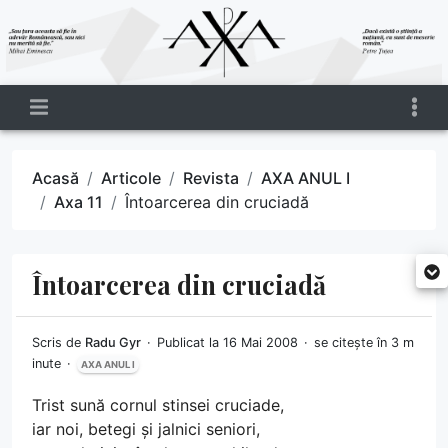
Acasă
Articole
Revista
AXA ANUL I
Axa 11
Întoarcerea din cruciadă
Întoarcerea din cruciadă
Scris de
Radu Gyr
Publicat la 16 Mai 2008
se citește în 3 m
inute
AXA ANUL I
Trist sună cornul stinsei cruciade,
iar noi, betegi și jalnici seniori,