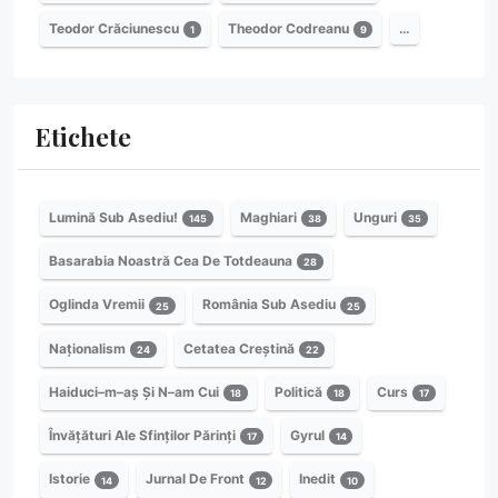
Teodor Crăciunescu
Theodor Codreanu
…
1
9
Etichete
Lumină Sub Asediu!
Maghiari
Unguri
145
38
35
Basarabia Noastră Cea De Totdeauna
28
Oglinda Vremii
România Sub Asediu
25
25
Naționalism
Cetatea Creștină
24
22
Haiduci–m–aș Și N–am Cui
Politică
Curs
18
18
17
Învățături Ale Sfinților Părinți
Gyrul
17
14
Istorie
Jurnal De Front
Inedit
14
12
10