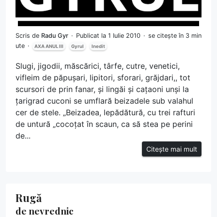
Scris de
Radu Gyr
Publicat la 1 Iulie 2010
se citește în 3 min
ute
AXA ANUL III
Gyrul
Inedit
Slugi, jigodii, măscărici, târfe, cutre, venetici,
vifleim de păpușari, lipitori, sforari, grăjdari,, tot
scursori de prin fanar, și lingăi și cațaoni unși la
țarigrad cuconi se umflară beizadele sub valahul
cer de stele. „Beizadea, lepădătură, cu trei rafturi
de untură „cocoțat în scaun, ca să stea pe perini
de...
Citește mai mult
Rugă
de nevrednic