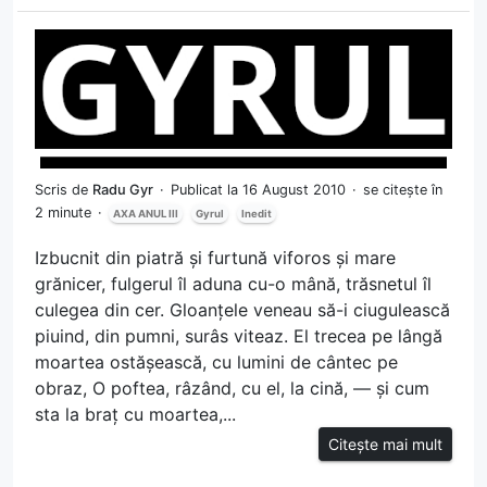
Scris de
Radu Gyr
Publicat la 16 August 2010
se citește în
2 minute
AXA ANUL III
Gyrul
Inedit
Izbucnit din piatră și furtună viforos și mare
grănicer, fulgerul îl aduna cu-o mână, trăsnetul îl
culegea din cer. Gloanțele veneau să-i ciugulească
piuind, din pumni, surâs viteaz. El trecea pe lângă
moartea ostășească, cu lumini de cântec pe
obraz, O poftea, râzând, cu el, la cină, — și cum
sta la braț cu moartea,...
Citește mai mult