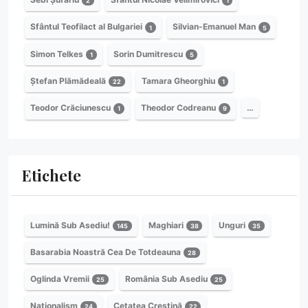
2
1
Sfântul Teofilact al Bulgariei
Silvian-Emanuel Man
1
5
Simon Telkes
Sorin Dumitrescu
1
5
Ștefan Plămădeală
Tamara Gheorghiu
22
1
Teodor Crăciunescu
Theodor Codreanu
…
1
9
Etichete
Lumină Sub Asediu!
Maghiari
Unguri
145
38
35
Basarabia Noastră Cea De Totdeauna
28
Oglinda Vremii
România Sub Asediu
25
25
Naționalism
Cetatea Creștină
24
22