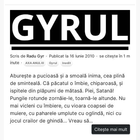
Scris de
Radu Gyr
Publicat la 16 Iunie 2010
se citește în 1 m
inute
AXA ANUL III
Gyrul
Inedit
Aburește a pucioasă și a smoală inima, cea plină
de sminteală. Că păcatul o îmbie, chiparoasă, și
ispitele din plăpumi de mătasă. Piei, Satană!
Pungile rotunde zornăie-le, toarnă-le altunde. Nu
mai vicleni cu îmbiere, cu vioara coapsei de
muiere, cu paharele umplute cu oglindă, nici cu
jocul crailor de ghindă… Vreau să...
Citește mai mult