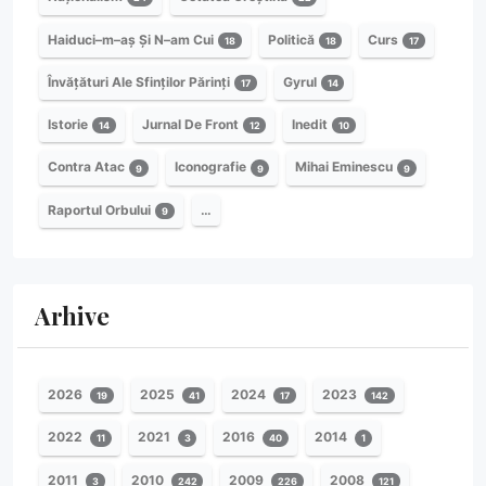
Haiduci–m–aș Și N–am Cui
Politică
Curs
18
18
17
Învățături Ale Sfinților Părinți
Gyrul
17
14
Istorie
Jurnal De Front
Inedit
14
12
10
Contra Atac
Iconografie
Mihai Eminescu
9
9
9
Raportul Orbului
…
9
Arhive
2026
2025
2024
2023
19
41
17
142
2022
2021
2016
2014
11
3
40
1
2011
2010
2009
2008
3
242
226
121