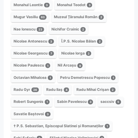
Monahul Leontie
Monahul Teodot
3
3
Mugur Vasiliu
Muzeul Țăranului Român
63
2
Nae Ionescu
Nichifor Crainic
23
2
Nicolae Antonescu
Î.P.S. Nicolae Bălan
3
2
Nicolae Georgescu
Nicolae Iorga
7
2
Nicolae Paulescu
Nil Arcașu
1
9
Octavian Mihalcea
Petru Demetrescu Popescu
1
1
Radu Gyr
Radu Ilaș
Radu Mihai Crișan
26
4
2
Robert Sungenis
Sabin Pavelescu
saccsiv
1
3
5
Savatie Baștovoi
3
† P.S. Sebastian, Episcopul Slatinei și Romanaților
1
Sebi Șufariu
Sfântul Nicolae Velimirovici