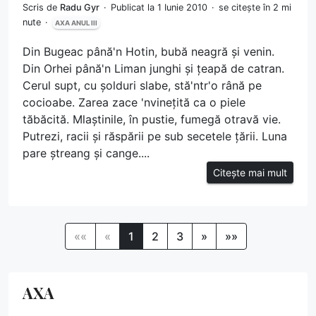
Scris de
Radu Gyr
Publicat la 1 Iunie 2010
se citește în 2 mi
nute
AXA ANUL III
Din Bugeac până'n Hotin, bubă neagră și venin.
Din Orhei până'n Liman junghi și țeapă de catran.
Cerul supt, cu șolduri slabe, stă'ntr'o rână pe
cocioabe. Zarea zace 'nvinețită ca o piele
tăbăcită. Mlaștinile, în pustie, fumegă otravă vie.
Putrezi, racii și răspării pe sub secetele țării. Luna
pare ștreang și cange....
Citește mai mult
««
«
1
2
3
»
»»
AXA