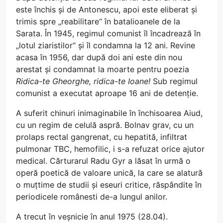
este închis și de Antonescu, apoi este eliberat și
trimis spre „reabilitare“ în batalioanele de la
Sarata. În 1945, regimul comunist îl încadrează în
„lotul ziaristilor“ și îl condamna la 12 ani. Revine
acasa în 1956, dar după doi ani este din nou
arestat și condamnat la moarte pentru poezia
Ridica-te Gheorghe, ridica-te Ioane!
Sub regimul
comunist a executat aproape 16 ani de detenție.
A suferit chinuri inimaginabile în închisoarea Aiud,
cu un regim de celulă aspră. Bolnav grav, cu un
prolaps rectal gangrenat, cu hepatită, infiltrat
pulmonar TBC, hemofilic, i s-a refuzat orice ajutor
medical. Cărturarul Radu Gyr a lăsat în urmă o
operă poetică de valoare unică, la care se alatură
o muțtime de studii și eseuri critice, răspândite în
periodicele românesti de-a lungul anilor.
A trecut în veșnicie în anul 1975 (28.04).