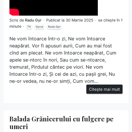
Scris de
Radu Gyr
Publicat la 30 Martie 2025
se citește în 1
minute
TV
Gyrul
Radu Gyr
Ne vom întoarce într-o zi, Ne vom întoarce
neapărat. Vor fi apusuri aurii, Cum au mai fost
cînd am plecat. Ne vom întoarce neapărat, Cum
apele se-ntorc în nori, Sau cum se-ntoarce,
tremurat, Pirdutul cântec pe viori. Ne vom
întoarce într-o zi, Și cei de azi, cu pașii grei, Nu
ne-or vedea, nu ne-or simți, Cum vom...
Citește mai mult
Balada Grănicerului cu fulgere pe
umeri