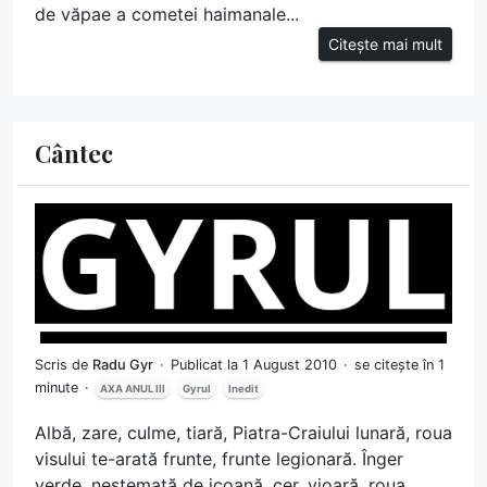
de văpae a cometei haimanale...
Citește mai mult
Cântec
Scris de
Radu Gyr
Publicat la 1 August 2010
se citește în 1
minute
AXA ANUL III
Gyrul
Inedit
Albă, zare, culme, tiară, Piatra-Craiului lunară, roua
visului te-arată frunte, frunte legionară. Înger
verde, nestemată de icoană, cer, vioară, roua