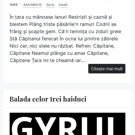
nute
AXA ANUL III
Gyrul
Inedit
În țara cu mănoase lanuri Restriști și caznă și
blestem Plâng triste păsările'n ramuri Codrii se
frâng și șoapte gem. Că'n temnița cu ziduri grele
Stă Căpitanul ferecat În ocna lui printre zăbrele
Nici cer, nici stele nu răzbat. Refren: Căpitane,
Căpitane Neamul plânge cu amar Căpitane,
Căpitane Țara mi te cheamă iar....
Citește mai mult
Balada celor trei haiduci