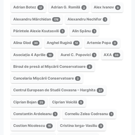
Adrian Botez
Adrian G. Romilă
Alex Ivanov
17
2
9
Alexandru Mărchidan
Alexandru Nechifor
178
1
Părintele Alexie Ksutasvili
Alin Spânu
1
1
Alina Glod
Anghel Rugină
Artemie Popa
30
12
3
Asociația 4 Aprilie
Aurel C. Popovici
AXA
10
1
33
Biroul de presă al Mișcării Conservatoare
3
Cancelaria Mișcării Conservatoare
3
Centrul European de Studii Covasna – Harghita
37
Ciprian Bojan
Ciprian Voicilă
25
5
Constantin Ardeleanu
Corneliu Zelea Codreanu
1
1
Costion Nicolescu
Cristina Iorga-Vasiliu
15
3