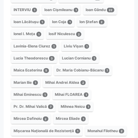
INTERVIU
Ioan Cișmileanu
Ioan Gându
1
1
22
Ioan Lăcătușu
Ion Coja
Ion Ștefan
1
1
2
Ionel I. Moța
Iosif Niculescu
1
2
Lavinia-Elena Ciurez
Liviu Vișan
1
1
Lucia Theodorescu
Lucian Cornianu
3
1
Maica Ecaterina
Dr. Maria Cobianu-Băcanu
5
1
Marian Ilie
Mihai Andrei Aldea
1
2
Mihai Eminescu
Mihai FLOAREA
1
1
Pr. Dr. Mihai Valică
Mihnea Neicu
7
1
Mircea Dafinoiu
Mircea Eliade
2
1
Mișcarea Națională de Rezistență
Monahul Filotheu
1
2