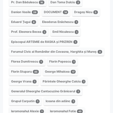
Pr. Dan Bădulescu
Dan Toma Dulciu
16
2
Danion Vasile
DOCUMENT
Dragoș Nicu
26
14
5
Eduard Țugui
Eleodorus Enăchescu
8
1
Prof. Eleonora Becea
Emil Niculescu
1
1
Episcopul ARTEMIE de RASKA și PRIZREN
1
Forumul Civic al Românilor din Covasna, Harghita și Mureș
3
Florea Dumitrescu
Florin Popescu
1
1
Florin Stuparu
George Mihalcea
45
17
George Vrana
Părintele Gheorghe Calciu
1
1
Generalul Gheorghe Cantacuzino Grănicerul
1
Grupul Carpatin
Icoana din adânc
1
1
Ieromonahul Alexie
Ieromonahul Fotie
1
45