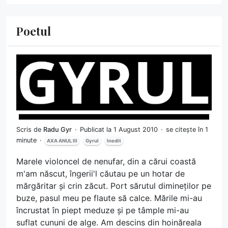
Poetul
Scris de
Radu Gyr
Publicat la 1 August 2010
se citește în 1
minute
AXA ANUL III
Gyrul
Inedit
Marele violoncel de nenufar, din a cărui coastă
m'am născut, îngerii'l căutau pe un hotar de
mărgăritar și crin zăcut. Port sărutul dimineților pe
buze, pasul meu pe flaute să calce. Mările mi-au
încrustat în piept meduze și pe tâmple mi-au
suflat cununi de alge. Am descins din hoinăreala