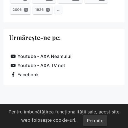
2006
1926
…
1
1
Urmărește-ne pe:
Youtube - AXA Neamului
Youtube - AXA TV net
Facebook
Despre noi
Susține-ne
Contact
Pentru îmbunătățirea funcționalității sale, acest site
web folosește cookie-uri.
Copyright © 2026 AXA. Toate drepturile rezervate.
Permite