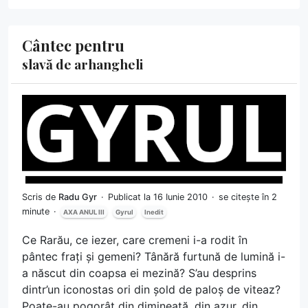
Cântec pentru
slavă de arhangheli
Scris de
Radu Gyr
Publicat la 16 Iunie 2010
se citește în 2
minute
AXA ANUL III
Gyrul
Inedit
Ce Rarău, ce iezer, care cremeni i-a rodit în
pântec frați și gemeni? Tânără furtună de lumină i-
a născut din coapsa ei mezină? S’au desprins
dintr’un iconostas ori din șold de paloș de viteaz?
Poate-au pogorât din dimineață, din azur, din