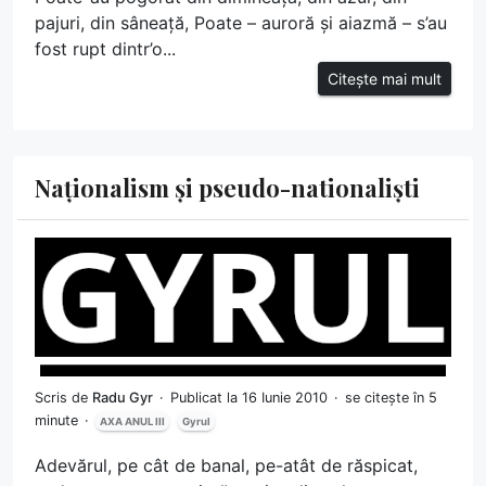
pajuri, din sâneață, Poate – auroră și aiazmă – s’au
fost rupt dintr’o...
Citește mai mult
Naționalism și pseudo-nationaliști
Scris de
Radu Gyr
Publicat la 16 Iunie 2010
se citește în 5
minute
AXA ANUL III
Gyrul
Adevărul, pe cât de banal, pe-atât de răspicat,