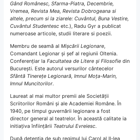
Gând Românesc, Sfarma-Piatra, Decembrie,
Vremea, Revista Mea, Revista Dobrogeana si
altele, precum si la ziarele: Cuvântul, Buna Vestire,
Cuvântul Studentesc
etc.), Radu Gyr a publicat
numeroase articole, studii literare si poezii.
Membru de seamă al
Mișcării Legionare
,
Comandant Legionar și șef al regiunii Oltenia.
Conferențiar la
Facultatea de Litere și Filosofie
din
București. Este autorul versurilor cântecelor
Sfântă Tinerețe Legionară, Imnul Moța-Marin,
Imnul Muncitorilor
.
Laureat al mai multor premii ale Societății
Scriitorilor Români și ale Academiei Române. În
1940, pe timpul guvernării legionare a fost
director general al teatrelor. În această calitate ia
initiațiva înființării
Teatrului Evreiesc
.
După detenția de sub regimul lui Carol al II-lea