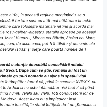
este altfel, în această regiune menținându-se o
izării forțate sunt cu atât mai bătătoare la ochi:
izantine care folosește materiale ieftine și acordă mai
lorile roșu-galben-albastru, statuile aproape pe aceeași
u, Mihai Viteazul, Mircea cel Bătrân, Ștefan cel Mare,
ele, cum, de asemenea, pot fi întâlnite și denumiri ale
dealului (străzi și piețe care poartă numele de 1
ordă o atenție deosebită consolidării mitului
ul trecut. După cum se știe, românii au fost un
primele grupuri nomade au ajuns în spațiul vital
e întâmplător faptul că, până în secolele XVII-XIX, nu
t în Ardeal și nu este întâmplător nici faptul că până
ind numiți valahi sau vlahi. Toți conducătorii lor de
 Moldova. Acest lucru nu a împiedicat însă
toate localitățile statui înfățișându-i pe „Romulus și