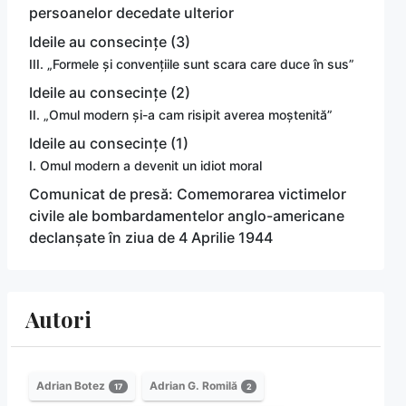
persoanelor decedate ulterior
Ideile au consecințe (3)
III. „Formele și convențiile sunt scara care duce în sus”
Ideile au consecințe (2)
II. „Omul modern și-a cam risipit averea moștenită”
Ideile au consecințe (1)
I. Omul modern a devenit un idiot moral
Comunicat de presă: Comemorarea victimelor
civile ale bombardamentelor anglo-americane
declanșate în ziua de 4 Aprilie 1944
Autori
Adrian Botez
Adrian G. Romilă
17
2