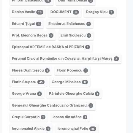
Pr. Dan Bădulescu
Dan Toma Dulciu
16
2
Danion Vasile
DOCUMENT
Dragoș Nicu
26
14
5
Eduard Țugui
Eleodorus Enăchescu
8
1
Prof. Eleonora Becea
Emil Niculescu
1
1
Episcopul ARTEMIE de RASKA și PRIZREN
1
Forumul Civic al Românilor din Covasna, Harghita și Mureș
3
Florea Dumitrescu
Florin Popescu
1
1
Florin Stuparu
George Mihalcea
45
17
George Vrana
Părintele Gheorghe Calciu
1
1
Generalul Gheorghe Cantacuzino Grănicerul
1
Grupul Carpatin
Icoana din adânc
1
1
Ieromonahul Alexie
Ieromonahul Fotie
1
45