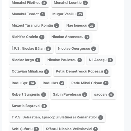
Monahul Filotheu
Monahul Leontie
2
3
Monahul Teodot
Mugur Vasiliu
3
63
Muzeul Țăranului Român
Nae Ionescu
2
23
Nichifor Crainic
Nicolae Antonescu
2
3
Î.P.S. Nicolae Bălan
Nicolae Georgescu
2
7
Nicolae Iorga
Nicolae Paulescu
Nil Arcașu
2
1
9
Octavian Mihalcea
Petru Demetrescu Popescu
1
1
Radu Gyr
Radu Ilaș
Radu Mihai Crișan
26
4
2
Robert Sungenis
Sabin Pavelescu
saccsiv
1
3
5
Savatie Baștovoi
3
† P.S. Sebastian, Episcopul Slatinei și Romanaților
1
Sebi Șufariu
Sfântul Nicolae Velimirovici
2
1