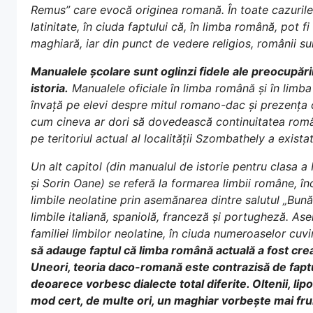
Remus” care evocă originea romană. În toate cazurile, 
latinitate, în ciuda faptului că, în limba română, pot f
maghiară, iar din punct de vedere religios, românii s
Manualele școlare sunt oglinzi fidele ale preocupări
istoria.
Manualele oficiale în limba română și în limba
învață pe elevi despre mitul romano-dac și prezența c
cum cineva ar dori să dovedească continuitatea român
pe teritoriul actual al localității Szombathely a exist
Un alt capitol (din manualul de istorie pentru clasa a 
și Sorin Oane) se referă la formarea limbii române, 
limbile neolatine prin asemănarea dintre salutul „Bun
limbile italiană, spaniolă, franceză și portugheză. A
familiei limbilor neolatine, în ciuda numeroaselor cuv
să adauge faptul că limba română actuală a fost creat
Uneori, teoria daco-romană este contrazisă de faptul
deoarece vorbesc dialecte total diferite. Oltenii, lipo
mod cert, de multe ori, un maghiar vorbește mai fr