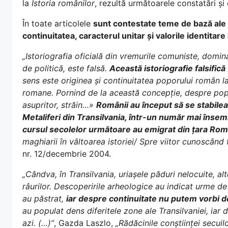
la
Istoria românilor
, rezultă următoarele constatări și 
În toate articolele
sunt contestate teme de bază ale 
continuitatea, caracterul unitar și valorile identitare
„Istoriografia oficială din vremurile comuniste, domina
de politică, este falsă.
Această istoriografie falsific
sens este originea și continuitatea poporului român la
romane. Pornind de la această concepție, despre popo
asupritor, străin…»
Românii au început să se stabileas
Metaliferi din Transilvania, într-un număr mai însemna
cursul secolelor următoare au emigrat din țara Ro
maghiarii în vâltoarea istoriei/ Spre viitor cunoscând t
nr. 12/decembrie 2004.
„Cândva, în Transilvania, uriașele păduri nelocuite, al
râurilor. Descoperirile arheologice au indicat urme de
au păstrat,
iar despre continuitate nu putem vorbi de
au populat dens diferitele zone ale Transilvaniei, iar d
azi. (…)”
, Gazda Laszlo,
„Rădăcinile conștiinței secuilo