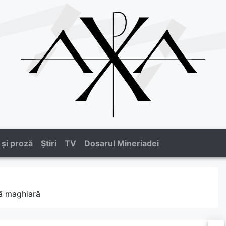
 și proză
Știri
TV
Dosarul Mineriadei
bă maghiară