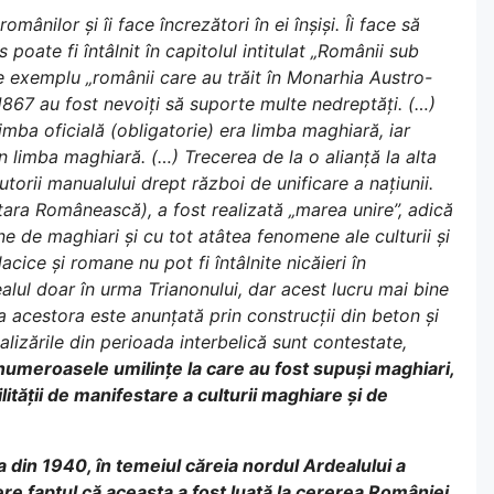
ânilor și îi face încrezători în ei înșiși. Îi face să
 poate fi întâlnit în capitolul intitulat „Românii sub
 de exemplu „românii care au trăit în Monarhia Austro-
 1867 au fost nevoiți să suporte multe nedreptăți. (…)
mba oficială (obligatorie) era limba maghiară, iar
în limba maghiară. (…) Trecerea de la o alianță la alta
torii manualului drept război de unificare a națiunii.
ara Românească), a fost realizată „marea unire”, adică
e de maghiari și cu tot atâtea fenomene ale culturii și
acice și romane nu pot fi întâlnite nicăieri în
alul doar în urma Trianonului, dar acest lucru mai bine
rea acestora este anunțată prin construcții din beton și
ealizările din perioada interbelică sunt contestate,
numeroasele umilințe la care au fost supuși maghiari,
ității de manifestare a culturii maghiare și de
a din 1940, în temeiul căreia nordul Ardealului a
ere faptul că aceasta a fost luată la cererea României.