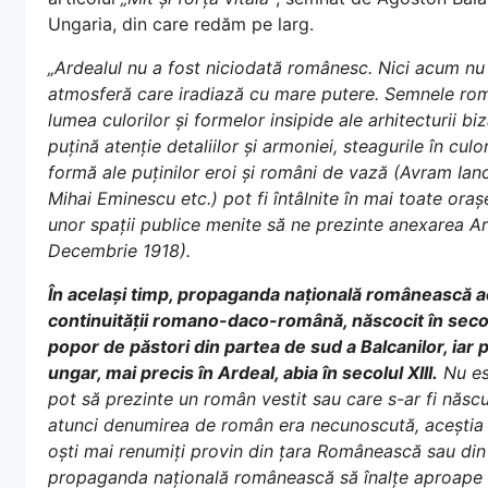
Ungaria, din care redăm pe larg.
„Ardealul nu a fost niciodată românesc. Nici acum nu 
atmosferă care iradiază cu mare putere. Semnele român
lumea culorilor și formelor insipide ale arhitecturii b
puțină atenție detaliilor și armoniei, steagurile în cu
formă ale puținilor eroi și români de vază (Avram Ianc
Mihai Eminescu etc.) pot fi întâlnite în mai toate oraș
unor spații publice menite să ne prezinte anexarea Ar
Decembrie 1918).
În același timp, propaganda națională românească ac
continuității romano-daco-română, născocit în secol
popor de păstori din partea de sud a Balcanilor, iar 
ungar, mai precis în Ardeal, abia în secolul XIII.
Nu est
pot să prezinte un român vestit sau care s-ar fi născu
atunci denumirea de român era necunoscută, aceștia fi
oști mai renumiți provin din țara Românească sau din
propaganda națională românească să înalțe aproape în 