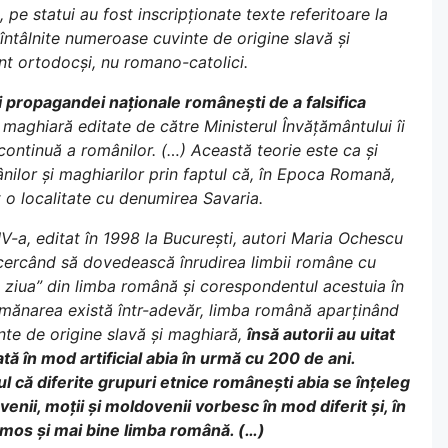
pe statui au fost inscripționate texte referitoare la
i întâlnite numeroase cuvinte de origine slavă și
unt ortodocși, nu romano-catolici.
i propagandei naționale românești de a falsifica
 maghiară editate de către Ministerul Învățământului îi
ontinuă a românilor. (…) Această teorie este ca și
ilor și maghiarilor prin faptul că, în Epoca Romană,
at o localitate cu denumirea Savaria.
IV-a, editat în 1998 la București, autori Maria Ochescu
încercând să dovedească înrudirea limbii române cu
ă ziua” din limba română și corespondentul acestuia în
semănarea există într-adevăr, limba română aparținând
inte de origine slavă și maghiară,
însă autorii au uitat
ă în mod artificial abia în urmă cu 200 de ani.
 că diferite grupuri etnice românești abia se înțeleg
venii, moții și moldovenii vorbesc în mod diferit și, în
umos și mai bine limba română. (…)