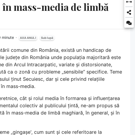
tă în mass-media de limbă
0 minute
AXA ANUL I
Sub lupă
entării comune din România, există un handicap de
ele județe din România unde populația majoritară este
e din Arcul Intracarpatic, variate și distorsionate,
pută ca o zonă cu probleme „sensibile” specifice. Teme
ui ținut Secuiesc, dar și cele privind relațiile
 în mass-media.
etnice, cât și rolul media în formarea și influențarea
 mentalul colectiv al publicului țintă, ne-am propus să
tă în mass-media de limbă maghiară, în general, și în
eme „gingașe', cum sunt și cele referitoare la