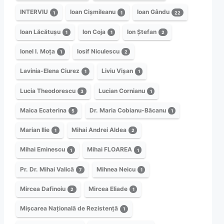
INTERVIU
Ioan Cișmileanu
Ioan Gându
1
1
22
Ioan Lăcătușu
Ion Coja
Ion Ștefan
1
1
2
Ionel I. Moța
Iosif Niculescu
1
2
Lavinia-Elena Ciurez
Liviu Vișan
1
1
Lucia Theodorescu
Lucian Cornianu
3
1
Maica Ecaterina
Dr. Maria Cobianu-Băcanu
5
1
Marian Ilie
Mihai Andrei Aldea
1
2
Mihai Eminescu
Mihai FLOAREA
1
1
Pr. Dr. Mihai Valică
Mihnea Neicu
7
1
Mircea Dafinoiu
Mircea Eliade
2
1
Mișcarea Națională de Rezistență
1