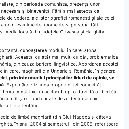
naliste, din perioada comunistă, prezența unor
 necesară și binevenită. Fără a mai aștepta ca
ele de vedere, ale istoriografiei românești și ale celei
a unor evenimente, momente și personalități
s-media locală din județele Covasna și Harghita
mportanță, cunoașterea modului în care
Istoria
hiară. Aceasta, cu atât mai mult, cu cât, problematica
ânia, din cauza barierei lingvistice. Abordarea acestei
în care, maghiarii din Ungaria și România, în general,
l, prin intermediul principalilor lideri de opinie, se
nă
. Exprimând viziunea proprie elitei comunității
tema constituie, în același timp, o dovadă a libertății
ia, cât și o oportunitate de a identifica unii
alt, a alterității.
-media de limbă maghiară (din Cluj-Napoca și câteva
ghita, în anul 2004 și semestrul I din 2005, referitoare