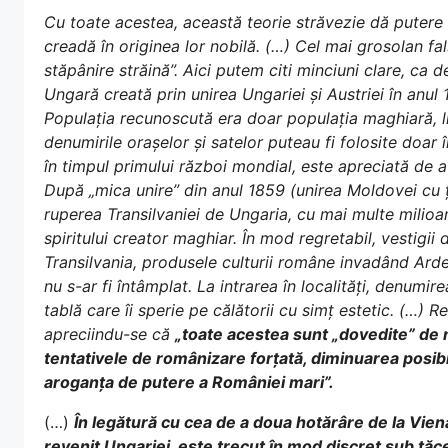
Cu toate acestea, această teorie străvezie dă putere rom
creadă în originea lor nobilă. (…) Cel mai grosolan fals
stăpânire străină”. Aici putem citi minciuni clare, ca
Ungară creată prin unirea Ungariei și Austriei în anul
Populația recunoscută era doar populația maghiară, li
denumirile orașelor și satelor puteau fi folosite doar 
în timpul primului război mondial, este apreciată de au
După „mica unire” din anul 1859 (unirea Moldovei cu ț
ruperea Transilvaniei de Ungaria, cu mai multe milioan
spiritului creator maghiar. În mod regretabil, vestigii d
Transilvania, produsele culturii române invadând Arde
nu s-ar fi întâmplat. La intrarea în localități, denumi
tablă care îi sperie pe călătorii cu simț estetic. (…) R
apreciindu-se că
„toate acestea sunt „dovedite” de 
tentativele de românizare forțată, diminuarea posibil
aroganța de putere a României mari”.
(…)
În legătură cu cea de a doua hotărâre de la Vien
revenit Ungariei, este trecut în mod discret sub tăc