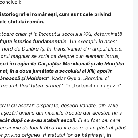
concluzii:
istoriografiei românești, cum sunt cele privind
 ale statului român.
toare chiar și la începutul secolului XXI, determinată
ă fapte istorice fundamentale.
Un exemplu în acest
 nord de Dunăre (și în Transilvania) din timpul Daciei
rul maghiar se scrie ca despre «un element intrus,
că în regiunile Carpaților Meridionali și ale Munților
t, în a doua jumătate a secolului al XIII; apoi în
mânească și Moldova”
, Kadar Gyula,
„Românii și
recutul. Realitatea istorică”
, în „Tortenelmi magazin”,
terau cu așezări disparate, deseori variate, din văile
 așezări umane din mileniile trecute dar acestea nu s-
cât după ce s-au stabilit secuii.
Ei au fost cei care
enumirile de localități atribuite de ei s-au păstrat până
r privind originea și statutul lor de băștinași”
, în