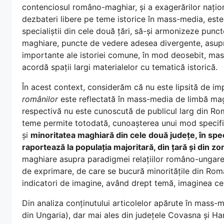
contenciosul româno-maghiar, și a exagerărilor națio
dezbateri libere pe teme istorice în mass-media, este
specialiștii din cele două țări, să-și armonizeze punct
maghiare, puncte de vedere adesea divergente, asupr
importante ale istoriei comune, în mod deosebit, mas
acordă spații largi materialelor cu tematică istorică.
În acest context, considerăm că nu este lipsită de i
românilor
este reflectată în mass-media de limbă mag
respectivă nu este cunoscută de publicul larg din Rom
teme permite totodată, cunoașterea unui mod specific 
și
minoritatea maghiară din cele două județe, în specia
raportează la populația majoritară, din țară și din zo
maghiare asupra paradigmei relațiilor româno-ungare, 
de exprimare, de care se bucură minoritățile din Român
indicatori de imagine, având drept temă, imaginea celuil
Din analiza conținutului articolelor apărute în mass
din Ungaria), dar mai ales din județele Covasna și Har