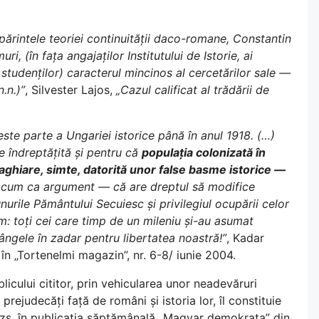
 părintele teoriei continuității daco-romane, Constantin
ri, (în fața angajaților Institutului de Istorie, ai
a studenților) caracterul mincinos al cercetărilor sale —
.n.)”
, Silvester Lajos,
„Cazul calificat al trădării de
este parte a Ungariei istorice până în anul 1918. (…)
 îndreptățită și pentru că
populația colonizată în
maghiare, simte, datorită unor false basme istorice —
acum ca argument — că are dreptul să modifice
bunurile Pământului Secuiesc și privilegiul ocupării celor
: toți cei care timp de un mileniu și-au asumat
sângele în zadar pentru libertatea noastră!”
, Kadar
, în „Tortenelmi magazin”, nr. 6-8/ iunie 2004.
icului cititor, prin vehicularea unor neadevăruri
 prejudecăți față de români și istoria lor, îl constituie
zs, în publicația săptămânală „Magyar demokrata” din