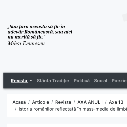
Revista
Sfânta Tradiție
Politică
Social
Poezie
Acasă
Articole
Revista
AXA ANUL I
Axa 13
Istoria românilor reflectată în mass-media de lim