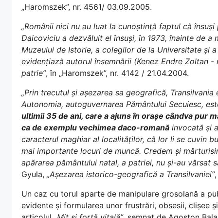
„Haromszek”, nr. 4561/ 03.09.2005.
„Românii nici nu au luat la cunoștință faptul că însuși
Daicoviciu a dezvăluit el însuși, în 1973, înainte de a mu
Muzeului de Istorie, a colegilor de la Universitate și 
evidențiază autorul însemnării (Kenez Endre Zoltan - n
patrie”
, în „Haromszek”, nr. 4142 / 21.04.2004.
„Prin trecutul și așezarea sa geografică, Transilvania 
Autonomia, autoguvernarea Pământului Secuiesc, este
ultimii 35 de ani, care a ajuns în orașe cândva pur 
ca de exemplu vechimea daco-romană
invocată și 
caracterul maghiar al localităților, că lor li se cuvin 
mai importante locuri de muncă. Credem și mărturisim
apărarea pământului natal, a patriei, nu și-au vărsat 
Gyula,
„Așezarea istorico-geografică a Transilvaniei”
Un caz cu torul aparte de manipulare grosolană a publ
evidente și formularea unor frustrări, obsesii, clișee și
articolul
„Mit și forță vitală”
, semnat de Agoston Bala