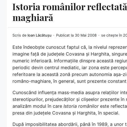
Istoria românilor reflecta
maghiară
Scris de
Ioan Lăcătușu
Publicat la 30 Mai 2008
se citește în 2
Este îndeobște cunoscut faptul că, la nivelul reprez
imagine față de județele Covasna și Harghita, singur
numeric inferioară. Informațiile dinspre această regiun
periodic devin centrul mediatic, iar zona este perce
referitoare la această zonă precum autonomia așa-zisul
româno-maghiare, în general, sunt prezente constant
Cunoscând influența mass-media asupra relațiilor inter
stereotipurilor, prejudecăților și clișeelor prezente în
analizăm modul în care
Istoria românilor
este reflecta
presa din județele Covasna și Harghita, în special.
După imposibilitatea abordării, până în 1989, a unor t