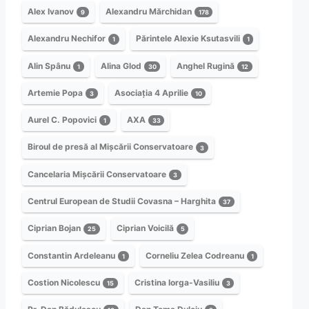
Alex Ivanov
Alexandru Mărchidan
9
178
Alexandru Nechifor
Părintele Alexie Ksutasvili
1
1
Alin Spânu
Alina Glod
Anghel Rugină
1
30
12
Artemie Popa
Asociația 4 Aprilie
3
10
Aurel C. Popovici
AXA
1
33
Biroul de presă al Mișcării Conservatoare
3
Cancelaria Mișcării Conservatoare
3
Centrul European de Studii Covasna – Harghita
37
Ciprian Bojan
Ciprian Voicilă
25
5
Constantin Ardeleanu
Corneliu Zelea Codreanu
1
1
Costion Nicolescu
Cristina Iorga-Vasiliu
15
3