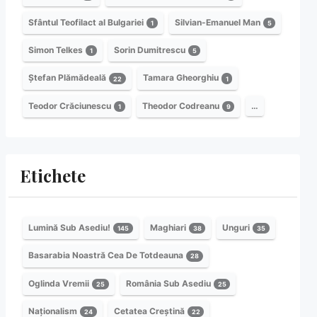
Sfântul Teofilact al Bulgariei
Silvian-Emanuel Man
1
5
Simon Telkes
Sorin Dumitrescu
1
5
Ștefan Plămădeală
Tamara Gheorghiu
22
1
Teodor Crăciunescu
Theodor Codreanu
…
1
9
Etichete
Lumină Sub Asediu!
Maghiari
Unguri
145
38
35
Basarabia Noastră Cea De Totdeauna
28
Oglinda Vremii
România Sub Asediu
25
25
Naționalism
Cetatea Creștină
24
22