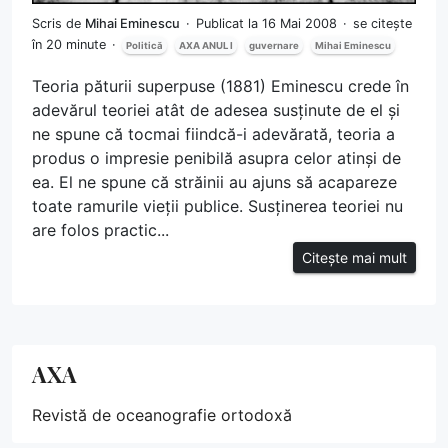
Scris de
Mihai Eminescu
Publicat la 16 Mai 2008
se citește
în 20 minute
Politică
AXA ANUL I
guvernare
Mihai Eminescu
Teoria păturii superpuse (1881) Eminescu crede în
adevărul teoriei atât de adesea susținute de el și
ne spune că tocmai fiindcă-i adevărată, teoria a
produs o impresie penibilă asupra celor atinși de
ea. El ne spune că străinii au ajuns să acapareze
toate ramurile vieții publice. Susținerea teoriei nu
are folos practic...
Citește mai mult
AXA
Revistă de oceanografie ortodoxă