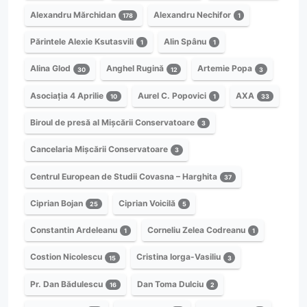
Alexandru Mărchidan
Alexandru Nechifor
178
1
Părintele Alexie Ksutasvili
Alin Spânu
1
1
Alina Glod
Anghel Rugină
Artemie Popa
30
12
3
Asociația 4 Aprilie
Aurel C. Popovici
AXA
10
1
33
Biroul de presă al Mișcării Conservatoare
3
Cancelaria Mișcării Conservatoare
3
Centrul European de Studii Covasna – Harghita
37
Ciprian Bojan
Ciprian Voicilă
25
5
Constantin Ardeleanu
Corneliu Zelea Codreanu
1
1
Costion Nicolescu
Cristina Iorga-Vasiliu
15
3
Pr. Dan Bădulescu
Dan Toma Dulciu
16
2