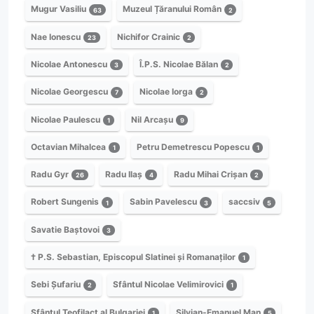
Mugur Vasiliu
Muzeul Țăranului Român
63
2
Nae Ionescu
Nichifor Crainic
23
2
Nicolae Antonescu
Î.P.S. Nicolae Bălan
3
2
Nicolae Georgescu
Nicolae Iorga
7
2
Nicolae Paulescu
Nil Arcașu
1
9
Octavian Mihalcea
Petru Demetrescu Popescu
1
1
Radu Gyr
Radu Ilaș
Radu Mihai Crișan
26
4
2
Robert Sungenis
Sabin Pavelescu
saccsiv
1
3
5
Savatie Baștovoi
3
† P.S. Sebastian, Episcopul Slatinei și Romanaților
1
Sebi Șufariu
Sfântul Nicolae Velimirovici
2
1
Sfântul Teofilact al Bulgariei
Silvian-Emanuel Man
1
5