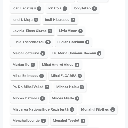
Ioan Lăcătușu
Ion Coja
Ion Ștefan
1
1
2
Ionel I. Moța
Iosif Niculescu
1
2
Lavinia-Elena Ciurez
Liviu Vișan
1
1
Lucia Theodorescu
Lucian Cornianu
3
1
Maica Ecaterina
Dr. Maria Cobianu-Băcanu
5
1
Marian Ilie
Mihai Andrei Aldea
1
2
Mihai Eminescu
Mihai FLOAREA
1
1
Pr. Dr. Mihai Valică
Mihnea Neicu
7
1
Mircea Dafinoiu
Mircea Eliade
2
1
Mișcarea Națională de Rezistență
Monahul Filotheu
1
2
Monahul Leontie
Monahul Teodot
3
3