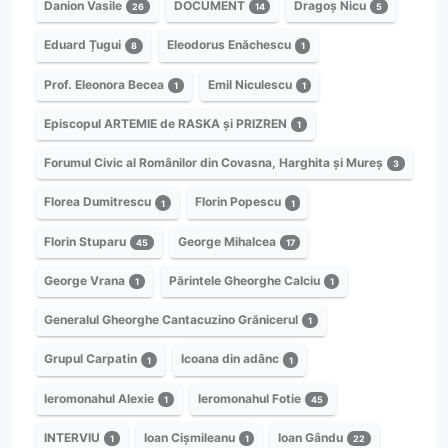
Danion Vasile
DOCUMENT
Dragoș Nicu
26
14
5
Eduard Țugui
Eleodorus Enăchescu
8
1
Prof. Eleonora Becea
Emil Niculescu
1
1
Episcopul ARTEMIE de RASKA și PRIZREN
1
Forumul Civic al Românilor din Covasna, Harghita și Mureș
3
Florea Dumitrescu
Florin Popescu
1
1
Florin Stuparu
George Mihalcea
45
17
George Vrana
Părintele Gheorghe Calciu
1
1
Generalul Gheorghe Cantacuzino Grănicerul
1
Grupul Carpatin
Icoana din adânc
1
1
Ieromonahul Alexie
Ieromonahul Fotie
1
45
INTERVIU
Ioan Cișmileanu
Ioan Gându
1
1
22