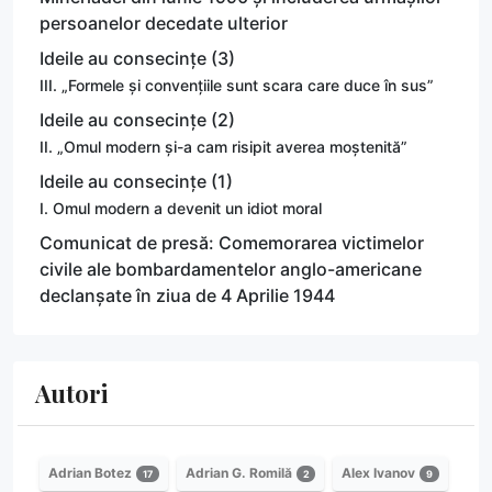
persoanelor decedate ulterior
Ideile au consecințe (3)
III. „Formele și convențiile sunt scara care duce în sus”
Ideile au consecințe (2)
II. „Omul modern și-a cam risipit averea moștenită”
Ideile au consecințe (1)
I. Omul modern a devenit un idiot moral
Comunicat de presă: Comemorarea victimelor
civile ale bombardamentelor anglo-americane
declanșate în ziua de 4 Aprilie 1944
Autori
Adrian Botez
Adrian G. Romilă
Alex Ivanov
17
2
9