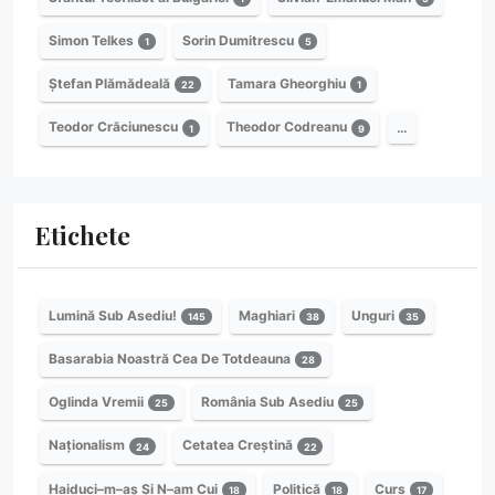
Simon Telkes
Sorin Dumitrescu
1
5
Ștefan Plămădeală
Tamara Gheorghiu
22
1
Teodor Crăciunescu
Theodor Codreanu
…
1
9
Etichete
Lumină Sub Asediu!
Maghiari
Unguri
145
38
35
Basarabia Noastră Cea De Totdeauna
28
Oglinda Vremii
România Sub Asediu
25
25
Naționalism
Cetatea Creștină
24
22
Haiduci–m–aș Și N–am Cui
Politică
Curs
18
18
17