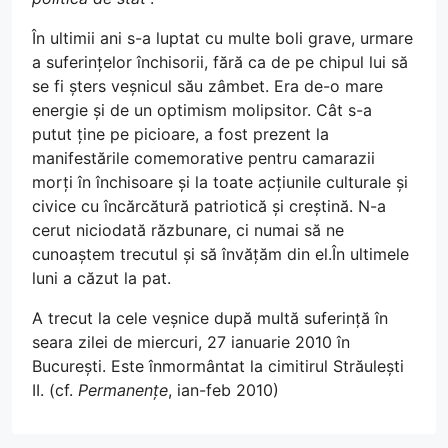
În ultimii ani s-a luptat cu multe boli grave, urmare
a suferințelor închisorii, fără ca de pe chipul lui să
se fi șters veșnicul său zâmbet. Era de-o mare
energie și de un optimism molipsitor. Cât s-a
putut ține pe picioare, a fost prezent la
manifestările comemorative pentru camarazii
morți în închisoare și la toate acțiunile culturale și
civice cu încărcătură patriotică și creștină. N-a
cerut niciodată răzbunare, ci numai să ne
cunoaștem trecutul și să învățăm din el.În ultimele
luni a căzut la pat.
A trecut la cele veșnice după multă suferință în
seara zilei de miercuri, 27 ianuarie 2010 în
București. Este înmormântat la cimitirul Străulești
II. (cf.
Permanențe
, ian-feb 2010)