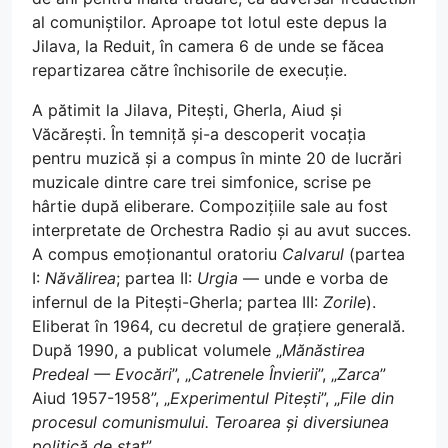
al comuniștilor. Aproape tot lotul este depus la
Jilava, la Reduit, în camera 6 de unde se făcea
repartizarea către închisorile de execuție.
A pătimit la Jilava, Pitești, Gherla, Aiud și
Văcărești. În temniță și-a descoperit vocația
pentru muzică și a compus în minte 20 de lucrări
muzicale dintre care trei simfonice, scrise pe
hârtie după eliberare. Compozițiile sale au fost
interpretate de Orchestra Radio și au avut succes.
A compus emoționantul oratoriu
Calvarul
(partea
I:
Năvălirea
; partea II:
Urgia
— unde e vorba de
infernul de la Pitești-Gherla; partea III:
Zorile
).
Eliberat în 1964, cu decretul de grațiere generală.
După 1990, a publicat volumele „
Mănăstirea
Predeal — Evocări
”, „
Catrenele Învierii
”, „
Zarca
”
Aiud 1957-1958”, „
Experimentul Pitești
”, „
File din
procesul comunismului. Teroarea și diversiunea
politică de stat
”.