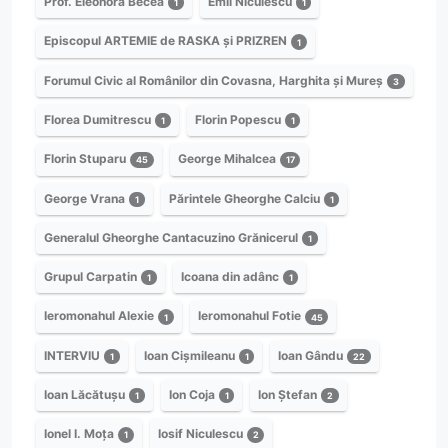
Prof. Eleonora Becea
Emil Niculescu
1
1
Episcopul ARTEMIE de RASKA și PRIZREN
1
Forumul Civic al Românilor din Covasna, Harghita și Mureș
3
Florea Dumitrescu
Florin Popescu
1
1
Florin Stuparu
George Mihalcea
45
17
George Vrana
Părintele Gheorghe Calciu
1
1
Generalul Gheorghe Cantacuzino Grănicerul
1
Grupul Carpatin
Icoana din adânc
1
1
Ieromonahul Alexie
Ieromonahul Fotie
1
45
INTERVIU
Ioan Cișmileanu
Ioan Gându
1
1
22
Ioan Lăcătușu
Ion Coja
Ion Ștefan
1
1
2
Ionel I. Moța
Iosif Niculescu
1
2