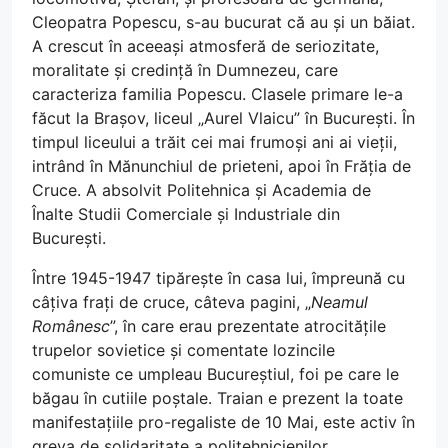
Cleopatra Popescu, s-au bucurat că au și un băiat.
A crescut în aceeași atmosferă de seriozitate,
moralitate și credință în Dumnezeu, care
caracteriza familia Popescu. Clasele primare le-a
făcut la Brașov, liceul „Aurel Vlaicu” în București. În
timpul liceului a trăit cei mai frumoși ani ai vieții,
intrând în Mănunchiul de prieteni, apoi în Frăția de
Cruce. A absolvit Politehnica și Academia de
Înalte Studii Comerciale și Industriale din
București.
Între 1945-1947 tipărește în casa lui, împreună cu
câțiva frați de cruce, câteva pagini, „
Neamul
Românesc
”, în care erau prezentate atrocitățile
trupelor sovietice și comentate lozincile
comuniste ce umpleau Bucureștiul, foi pe care le
băgau în cutiile poștale. Traian e prezent la toate
manifestațiile pro-regaliste de 10 Mai, este activ în
greva de solidaritate a politehnicienilor