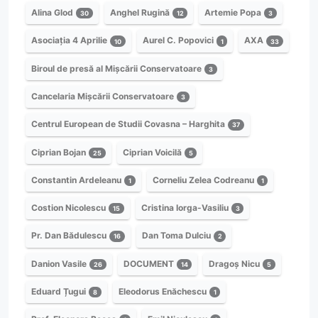
Alina Glod
Anghel Rugină
Artemie Popa
30
12
3
Asociația 4 Aprilie
Aurel C. Popovici
AXA
10
1
33
Biroul de presă al Mișcării Conservatoare
3
Cancelaria Mișcării Conservatoare
3
Centrul European de Studii Covasna – Harghita
37
Ciprian Bojan
Ciprian Voicilă
25
5
Constantin Ardeleanu
Corneliu Zelea Codreanu
1
1
Costion Nicolescu
Cristina Iorga-Vasiliu
15
3
Pr. Dan Bădulescu
Dan Toma Dulciu
16
2
Danion Vasile
DOCUMENT
Dragoș Nicu
26
14
5
Eduard Țugui
Eleodorus Enăchescu
8
1