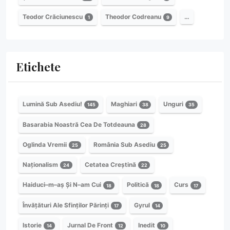
Teodor Crăciunescu
Theodor Codreanu
…
1
9
Etichete
Lumină Sub Asediu!
Maghiari
Unguri
145
38
35
Basarabia Noastră Cea De Totdeauna
28
Oglinda Vremii
România Sub Asediu
25
25
Naționalism
Cetatea Creștină
24
22
Haiduci–m–aș Și N–am Cui
Politică
Curs
18
18
17
Învățături Ale Sfinților Părinți
Gyrul
17
14
Istorie
Jurnal De Front
Inedit
14
12
10