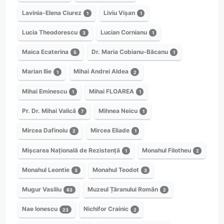
Lavinia-Elena Ciurez
Liviu Vișan
1
1
Lucia Theodorescu
Lucian Cornianu
3
1
Maica Ecaterina
Dr. Maria Cobianu-Băcanu
5
1
Marian Ilie
Mihai Andrei Aldea
1
2
Mihai Eminescu
Mihai FLOAREA
1
1
Pr. Dr. Mihai Valică
Mihnea Neicu
7
1
Mircea Dafinoiu
Mircea Eliade
2
1
Mișcarea Națională de Rezistență
Monahul Filotheu
1
2
Monahul Leontie
Monahul Teodot
3
3
Mugur Vasiliu
Muzeul Țăranului Român
63
2
Nae Ionescu
Nichifor Crainic
23
2