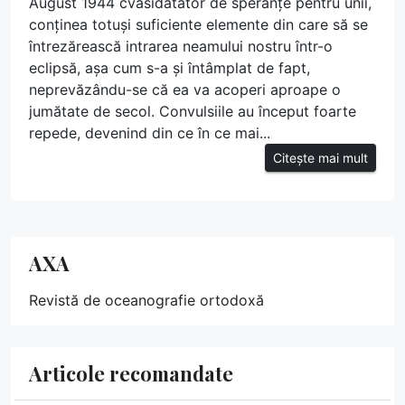
August 1944 cvasidătător de speranțe pentru unii,
conținea totuși suficiente elemente din care să se
întrezărească intrarea neamului nostru într-o
eclipsă, așa cum s-a și întâmplat de fapt,
neprevăzându-se că ea va acoperi aproape o
jumătate de secol. Convulsiile au început foarte
repede, devenind din ce în ce mai...
Citește mai mult
AXA
Revistă de oceanografie ortodoxă
Articole recomandate