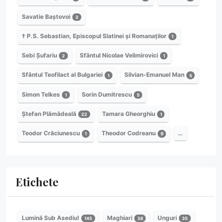
Savatie Baștovoi
3
† P.S. Sebastian, Episcopul Slatinei și Romanaților
1
Sebi Șufariu
Sfântul Nicolae Velimirovici
2
1
Sfântul Teofilact al Bulgariei
Silvian-Emanuel Man
1
5
Simon Telkes
Sorin Dumitrescu
1
5
Ștefan Plămădeală
Tamara Gheorghiu
22
1
Teodor Crăciunescu
Theodor Codreanu
…
1
9
Etichete
Lumină Sub Asediu!
Maghiari
Unguri
145
38
35