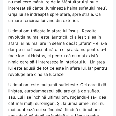
nu mai cere mântuire de la Mântuitorul și nu e
interesat să cânte „luminează haina sufetului meu”.
Grija lui se îndreaptă spre afară, spre straie. Ca
urmare fericirea lui vine din exterior.
Ultimul om trăiește în afara lui însuși. Revolta,
revoluția nu mai este lăuntrică, ci a ieșit și ea în
afară. El nu mai are în seamă decât „afara” - el s-a
dar pe sine însuși afară din el și asta nu pentru a-I
face loc lui Hristos, ci pentru că nu mai există
nimic care să-l intereseze în interiorul lui. Liniștea
lui este adusă de tot ce este în afara lui. Iar pentru
revoluție are cine să lucreze.
Ultimul om este mulțumit sufletește. Cel care îi dă
liniștea, eurodumnezeul său are grijă de sufletul
său. Lui i se închină ultimul om, rugându-l să-i dea
cât mai mulți euroîngeri. Și, la urma urmei, nici nu
mai contează cui se închină, fiindcă ultimul om
consideră că dacă se închină și-a făcut treaba