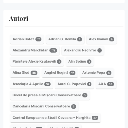
Autori
Adrian Botez
Adrian G. Romilă
Alex Ivanov
17
2
9
Alexandru Mărchidan
Alexandru Nechifor
178
1
Părintele Alexie Ksutasvili
Alin Spânu
1
1
Alina Glod
Anghel Rugină
Artemie Popa
30
12
3
Asociația 4 Aprilie
Aurel C. Popovici
AXA
10
1
33
Biroul de presă al Mișcării Conservatoare
3
Cancelaria Mișcării Conservatoare
3
Centrul European de Studii Covasna – Harghita
37