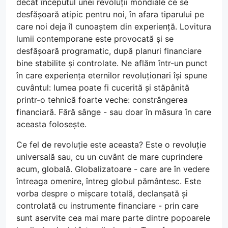
decât începutul unei revoluții mondiale ce se
desfășoară atipic pentru noi, în afara tiparului pe
care noi deja îl cunoaștem din experiență. Lovitura
lumii contemporane este provocată și se
desfășoară programatic, după planuri financiare
bine stabilite și controlate. Ne aflăm într-un punct
în care experiența eternilor revoluționari își spune
cuvântul: lumea poate fi cucerită și stăpânită
printr-o tehnică foarte veche: constrângerea
financiară. Fără sânge - sau doar în măsura în care
aceasta folosește.
Ce fel de revoluție este aceasta? Este o revoluție
universală sau, cu un cuvânt de mare cuprindere
acum, globală. Globalizatoare - care are în vedere
întreaga omenire, întreg globul pământesc. Este
vorba despre o mișcare totală, declanșată și
controlată cu instrumente financiare - prin care
sunt aservite cea mai mare parte dintre popoarele