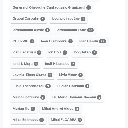
Generalul Gheorghe Cantacuzino Grănicerul
1
Grupul Carpatin
Icoana din adânc
1
1
Ieromonahul Alexie
Ieromonahul Fotie
1
45
INTERVIU
Ioan Cișmileanu
Ioan Gându
1
1
22
Ioan Lăcătușu
Ion Coja
Ion Ștefan
1
1
2
Ionel I. Moța
Iosif Niculescu
1
2
Lavinia-Elena Ciurez
Liviu Vișan
1
1
Lucia Theodorescu
Lucian Cornianu
3
1
Maica Ecaterina
Dr. Maria Cobianu-Băcanu
5
1
Marian Ilie
Mihai Andrei Aldea
1
2
Mihai Eminescu
Mihai FLOAREA
1
1