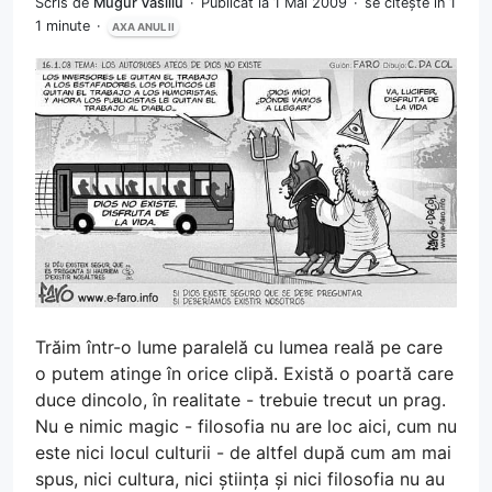
Scris de
Mugur Vasiliu
Publicat la 1 Mai 2009
se citește în 1
1 minute
AXA ANUL II
Trăim într-o lume paralelă cu lumea reală pe care
o putem atinge în orice clipă. Există o poartă care
duce dincolo, în realitate - trebuie trecut un prag.
Nu e nimic magic - filosofia nu are loc aici, cum nu
este nici locul culturii - de altfel după cum am mai
spus, nici cultura, nici știința și nici filosofia nu au