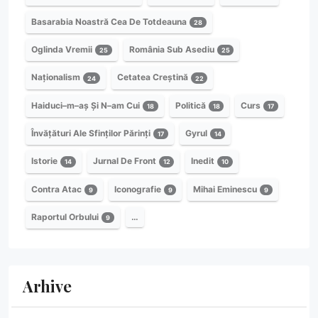
Basarabia Noastră Cea De Totdeauna
28
Oglinda Vremii
România Sub Asediu
25
25
Naționalism
Cetatea Creștină
24
22
Haiduci–m–aș Și N–am Cui
Politică
Curs
18
18
17
Învățături Ale Sfinților Părinți
Gyrul
17
14
Istorie
Jurnal De Front
Inedit
14
12
10
Contra Atac
Iconografie
Mihai Eminescu
9
9
9
Raportul Orbului
…
9
Arhive