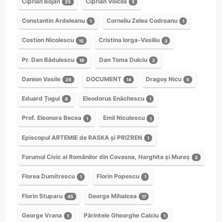
Ciprian Bojan
Ciprian Voicilă
25
5
Constantin Ardeleanu
Corneliu Zelea Codreanu
1
1
Costion Nicolescu
Cristina Iorga-Vasiliu
15
3
Pr. Dan Bădulescu
Dan Toma Dulciu
16
2
Danion Vasile
DOCUMENT
Dragoș Nicu
26
14
5
Eduard Țugui
Eleodorus Enăchescu
8
1
Prof. Eleonora Becea
Emil Niculescu
1
1
Episcopul ARTEMIE de RASKA și PRIZREN
1
Forumul Civic al Românilor din Covasna, Harghita și Mureș
3
Florea Dumitrescu
Florin Popescu
1
1
Florin Stuparu
George Mihalcea
45
17
George Vrana
Părintele Gheorghe Calciu
1
1