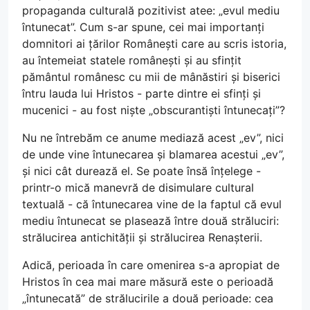
propaganda culturală pozitivist atee: „evul mediu
întunecat”. Cum s-ar spune, cei mai importanți
domnitori ai țărilor Românești care au scris istoria,
au întemeiat statele românești și au sfințit
pământul românesc cu mii de mânăstiri și biserici
întru lauda lui Hristos - parte dintre ei sfinți și
mucenici - au fost niște „obscurantiști întunecați”?
Nu ne întrebăm ce anume mediază acest „ev”, nici
de unde vine întunecarea și blamarea acestui „ev”,
și nici cât durează el. Se poate însă înțelege -
printr-o mică manevră de disimulare cultural
textuală - că întunecarea vine de la faptul că evul
mediu întunecat se plasează între două străluciri:
strălucirea antichității și strălucirea Renașterii.
Adică, perioada în care omenirea s-a apropiat de
Hristos în cea mai mare măsură este o perioadă
„întunecată” de strălucirile a două perioade: cea