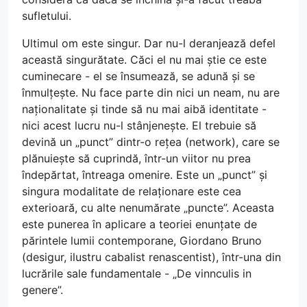
sufletului.
Ultimul om este singur. Dar nu-l deranjează defel
această singurătate. Căci el nu mai știe ce este
cuminecare - el se însumează, se adună și se
înmulțește. Nu face parte din nici un neam, nu are
naționalitate și tinde să nu mai aibă identitate -
nici acest lucru nu-l stânjenește. El trebuie să
devină un „punct” dintr-o rețea (network), care se
plănuiește să cuprindă, într-un viitor nu prea
îndepărtat, întreaga omenire. Este un „punct” și
singura modalitate de relaționare este cea
exterioară, cu alte nenumărate „puncte”. Aceasta
este punerea în aplicare a teoriei enunțate de
părintele lumii contemporane, Giordano Bruno
(desigur, ilustru cabalist renascentist), într-una din
lucrările sale fundamentale - „De vinnculis in
genere”.