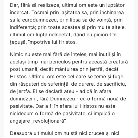
Dar, fără să realizeze, ultimul om este un luptător
încercat. Tocmai prin lașitatea sa, prin închinarea
sa la eurodumnezeu, prin lipsa sa de voință, prin
indiferență; prin toate acestea și prin multe altele,
ultimul om luptă neîncetat, dând cu piciorul în
țepușă, împotriva lui Hristos.
Nimic nu este mai fără de înțeles, mai inutil și în
același timp mai periculos pentru această creatură
post umană, decât mântuirea prin jertfă, decât
Hristos. Ultimul om este cel care se teme și fuge
din răsputeri de suferință, de durere, de sacrificiu,
de jertfă. El se declară ateu - adică în afara
dumnezeirii, fără Dumnezeu - cu o formă nouă de
pasivitate. Dar a fi în afara lui Hristos nu este
nicidecum o formă de pasivitate, ci implică o
angajare „revoluționară”.
Deasupra ultimului om nu stă nici crucea și nici