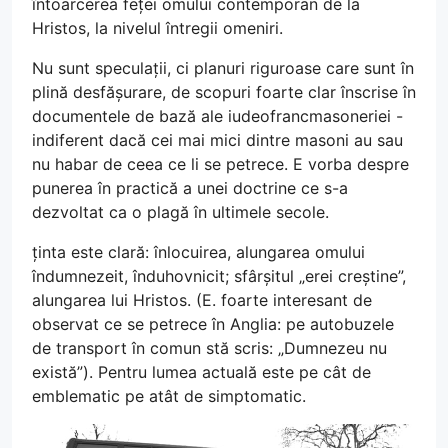
întoarcerea feței omului contemporan de la
Hristos, la nivelul întregii omeniri.
Nu sunt speculații, ci planuri riguroase care sunt în
plină desfășurare, de scopuri foarte clar înscrise în
documentele de bază ale iudeofrancmasoneriei -
indiferent dacă cei mai mici dintre masoni au sau
nu habar de ceea ce li se petrece. E vorba despre
punerea în practică a unei doctrine ce s-a
dezvoltat ca o plagă în ultimele secole.
ținta este clară: înlocuirea, alungarea omului
îndumnezeit, înduhovnicit; sfârșitul „erei creștine”,
alungarea lui Hristos. (E. foarte interesant de
observat ce se petrece în Anglia: pe autobuzele
de transport în comun stă scris: „Dumnezeu nu
există”). Pentru lumea actuală este pe cât de
emblematic pe atât de simptomatic.