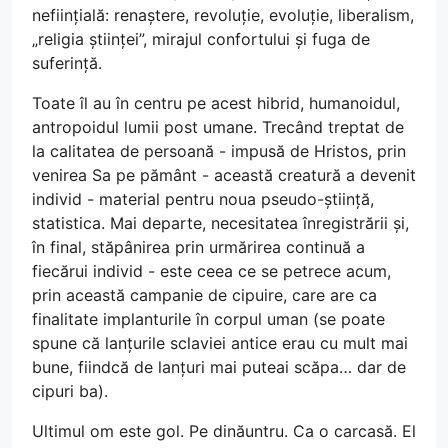
neființială: renaștere, revoluție, evoluție, liberalism,
„religia științei”, mirajul confortului și fuga de
suferință.
Toate îl au în centru pe acest hibrid, humanoidul,
antropoidul lumii post umane. Trecând treptat de
la calitatea de persoană - impusă de Hristos, prin
venirea Sa pe pământ - această creatură a devenit
individ - material pentru noua pseudo-știință,
statistica. Mai departe, necesitatea înregistrării și,
în final, stăpânirea prin urmărirea continuă a
fiecărui individ - este ceea ce se petrece acum,
prin această campanie de cipuire, care are ca
finalitate implanturile în corpul uman (se poate
spune că lanțurile sclaviei antice erau cu mult mai
bune, fiindcă de lanțuri mai puteai scăpa… dar de
cipuri ba).
Ultimul om este gol. Pe dinăuntru. Ca o carcasă. El