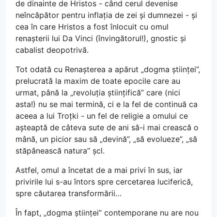
de dinainte de Hristos - când cerul devenise
neîncăpător pentru inflația de zei și dumnezei - și
cea în care Hristos a fost înlocuit cu omul
renașterii lui Da Vinci (învingătorul!), gnostic și
cabalist deopotrivă.
Tot odată cu Renașterea a apărut „dogma științei”,
prelucrată la maxim de toate epocile care au
urmat, până la „revoluția științifică” care (nici
asta!) nu se mai termină, ci e la fel de continuă ca
aceea a lui Troțki - un fel de religie a omului ce
așteaptă de câteva sute de ani să-i mai crească o
mână, un picior sau să „devină”, „să evolueze”, „să
stăpânească natura” șcl.
Astfel, omul a încetat de a mai privi în sus, iar
privirile lui s-au întors spre cercetarea luciferică,
spre căutarea transformării…
În fapt, „dogma științei” contemporane nu are nou