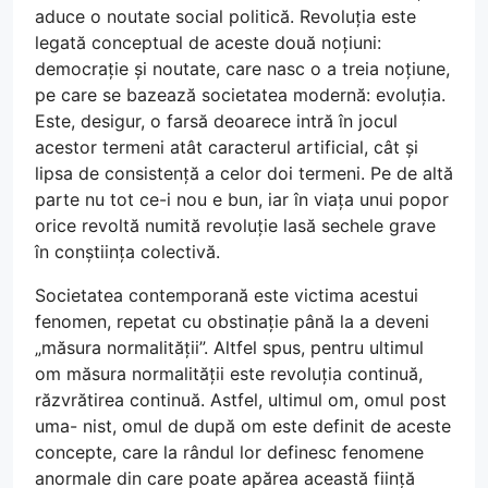
aduce o noutate social politică. Revoluția este
legată conceptual de aceste două noțiuni:
democrație și noutate, care nasc o a treia noțiune,
pe care se bazează societatea modernă: evoluția.
Este, desigur, o farsă deoarece intră în jocul
acestor termeni atât caracterul artificial, cât și
lipsa de consistență a celor doi termeni. Pe de altă
parte nu tot ce-i nou e bun, iar în viața unui popor
orice revoltă numită revoluție lasă sechele grave
în conștiința colectivă.
Societatea contemporană este victima acestui
fenomen, repetat cu obstinație până la a deveni
„măsura normalității”. Altfel spus, pentru ultimul
om măsura normalității este revoluția continuă,
răzvrătirea continuă. Astfel, ultimul om, omul post
uma- nist, omul de după om este definit de aceste
concepte, care la rândul lor definesc fenomene
anormale din care poate apărea această ființă