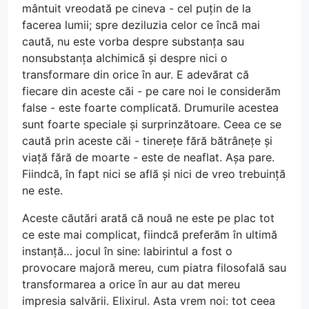
mântuit vreodată pe cineva - cel puțin de la
facerea lumii; spre deziluzia celor ce încă mai
caută, nu este vorba despre substanța sau
nonsubstanța alchimică și despre nici o
transformare din orice în aur. E adevărat că
fiecare din aceste căi - pe care noi le considerăm
false - este foarte complicată. Drumurile acestea
sunt foarte speciale și surprinzătoare. Ceea ce se
caută prin aceste căi - tinerețe fără bătrânețe și
viață fără de moarte - este de neaflat. Așa pare.
Fiindcă, în fapt nici se află și nici de vreo trebuință
ne este.
Aceste căutări arată că nouă ne este pe plac tot
ce este mai complicat, fiindcă preferăm în ultimă
instanță… jocul în sine: labirintul a fost o
provocare majoră mereu, cum piatra filosofală sau
transformarea a orice în aur au dat mereu
impresia salvării. Elixirul. Asta vrem noi: tot ceea