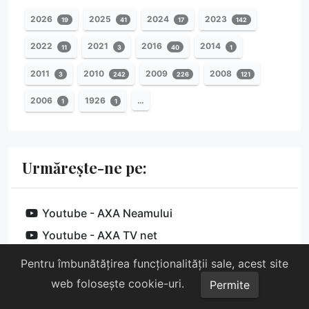
2026
2025
2024
2023
19
41
17
142
2022
2021
2016
2014
11
3
40
1
2011
2010
2009
2008
3
242
226
121
2006
1926
…
1
1
Urmărește-ne pe:
Youtube - AXA Neamului
Youtube - AXA TV net
Facebook
Pentru îmbunătățirea funcționalității sale, acest site
web folosește cookie-uri.
Permite