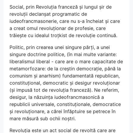
Social, prin Revoluția franceză și lungul șir de
revoluții declanșat programatic de
iudeofrancmasonerie, care nu s-a încheiat și care
a creat omul revoluționar de profesie, care
trăiește cu idealul troțkist de revoluție continuă.
Politic, prin crearea unei singure părți, a unei
singure doctrine politice, (în mai multe variante:
liberalismul liberal - care are o mare capacitate de
metamorfozare: de la creștin democrație, până la
comunism și anarhism) fundamentată republican,
constituțional, democratic și desigur revoluționar
(și impusă tot de revoluția franceză). Ne referim,
desigur, la năzuința iudeofrancmasonică a
republicii universale, constituționale, democratice
și revoluționare, a cărei înfăptuire se petrece în
mare măsură sub ochii noștri.
Revoluția este un act social de revoltă care are