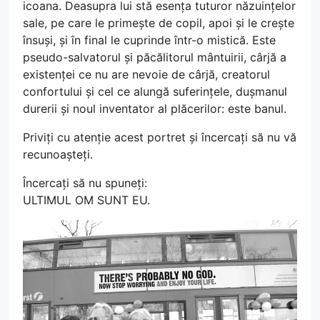
icoana. Deasupra lui stă esența tuturor năzuințelor
sale, pe care le primește de copil, apoi și le crește
însuși, și în final le cuprinde într-o mistică. Este
pseudo-salvatorul și păcălitorul mântuirii, cârjă a
existenței ce nu are nevoie de cârjă, creatorul
confortului și cel ce alungă suferințele, dușmanul
durerii și noul inventator al plăcerilor: este banul.
Priviți cu atenție acest portret și încercați să nu vă
recunoașteți.
Încercați să nu spuneți:
ULTIMUL OM SUNT EU.