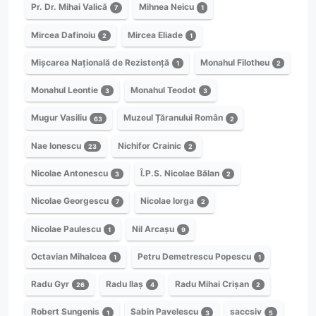
Pr. Dr. Mihai Valică
Mihnea Neicu
7
1
Mircea Dafinoiu
Mircea Eliade
2
1
Mișcarea Națională de Rezistență
Monahul Filotheu
1
2
Monahul Leontie
Monahul Teodot
3
3
Mugur Vasiliu
Muzeul Țăranului Român
63
2
Nae Ionescu
Nichifor Crainic
23
2
Nicolae Antonescu
Î.P.S. Nicolae Bălan
3
2
Nicolae Georgescu
Nicolae Iorga
7
2
Nicolae Paulescu
Nil Arcașu
1
9
Octavian Mihalcea
Petru Demetrescu Popescu
1
1
Radu Gyr
Radu Ilaș
Radu Mihai Crișan
26
4
2
Robert Sungenis
Sabin Pavelescu
saccsiv
1
3
5