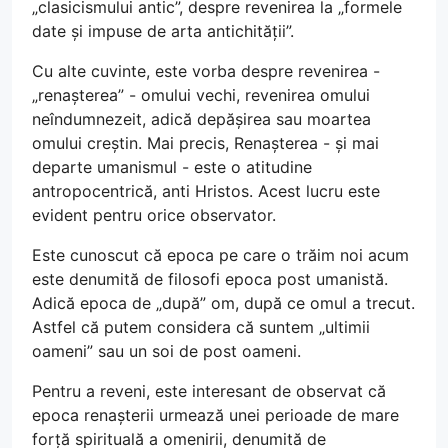
„clasicismului antic”, despre revenirea la „formele
date și impuse de arta antichității”.
Cu alte cuvinte, este vorba despre revenirea -
„renașterea” - omului vechi, revenirea omului
neîndumnezeit, adică depășirea sau moartea
omului creștin. Mai precis, Renașterea - și mai
departe umanismul - este o atitudine
antropocentrică, anti Hristos. Acest lucru este
evident pentru orice observator.
Este cunoscut că epoca pe care o trăim noi acum
este denumită de filosofi epoca post umanistă.
Adică epoca de „după” om, după ce omul a trecut.
Astfel că putem considera că suntem „ultimii
oameni” sau un soi de post oameni.
Pentru a reveni, este interesant de observat că
epoca renașterii urmează unei perioade de mare
forță spirituală a omenirii, denumită de