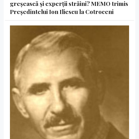
greșească și experții străini? MEMO trimis
Președintelui Ion Iliescu la Cotroceni