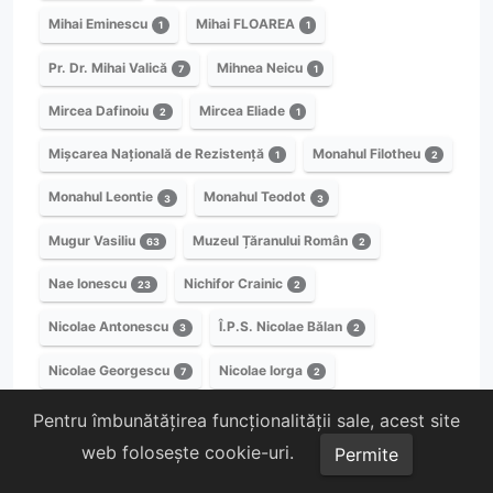
Mihai Eminescu
Mihai FLOAREA
1
1
Pr. Dr. Mihai Valică
Mihnea Neicu
7
1
Mircea Dafinoiu
Mircea Eliade
2
1
Mișcarea Națională de Rezistență
Monahul Filotheu
1
2
Monahul Leontie
Monahul Teodot
3
3
Mugur Vasiliu
Muzeul Țăranului Român
63
2
Nae Ionescu
Nichifor Crainic
23
2
Nicolae Antonescu
Î.P.S. Nicolae Bălan
3
2
Nicolae Georgescu
Nicolae Iorga
7
2
Nicolae Paulescu
Nil Arcașu
1
9
Pentru îmbunătățirea funcționalității sale, acest site
web folosește cookie-uri.
Permite
Octavian Mihalcea
Petru Demetrescu Popescu
1
1