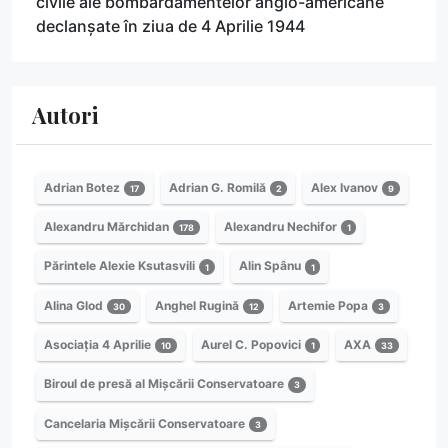
civile ale bombardamentelor anglo-americane
declanșate în ziua de 4 Aprilie 1944
Autori
Adrian Botez
Adrian G. Romilă
Alex Ivanov
17
2
9
Alexandru Mărchidan
Alexandru Nechifor
178
1
Părintele Alexie Ksutasvili
Alin Spânu
1
1
Alina Glod
Anghel Rugină
Artemie Popa
30
12
3
Asociația 4 Aprilie
Aurel C. Popovici
AXA
10
1
33
Biroul de presă al Mișcării Conservatoare
3
Cancelaria Mișcării Conservatoare
3