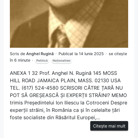
Scris de
Anghel Rugină
Publicat la 14 Iunie 2025
se citește
în 6 minute
Politică
Naționalism
ANEXA 1 32 Prof. Anghel N. Rugină 145 MOSS
HILL ROAD JAMAICA PLAIN, MASS. 02130 USA
TEL. (617) 524-4580 SCRISORI CĂTRE ȚARĂ NU
POT SĂ GREȘEASCĂ ȘI EXPERȚII STRĂINI? MEMO
trimis Președintelui Ion Iliescu la Cotroceni Despre
experții străini, în România ca și în celelalte țări
foste socialiste din Răsăritul Europei,...
Citește mai mult