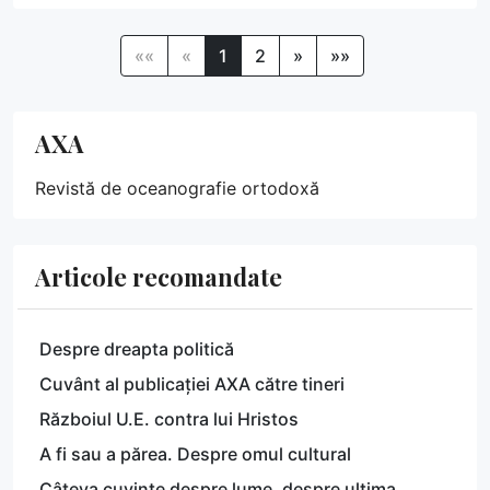
««
«
1
2
»
»»
AXA
Revistă de oceanografie ortodoxă
Articole recomandate
Despre dreapta politică
Cuvânt al publicației AXA către tineri
Războiul U.E. contra lui Hristos
A fi sau a părea. Despre omul cultural
Câteva cuvinte despre lume, despre ultima