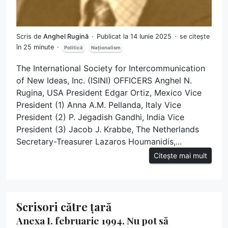
Scris de
Anghel Rugină
Publicat la 14 Iunie 2025
se citește
în 25 minute
Politică
Naționalism
The International Society for Intercommunication
of New Ideas, Inc. (ISINI) OFFICERS Anghel N.
Rugina, USA President Edgar Ortiz, Mexico Vice
President (1) Anna A.M. Pellanda, Italy Vice
President (2) P. Jegadish Gandhi, India Vice
President (3) Jacob J. Krabbe, The Netherlands
Secretary-Treasurer Lazaros Houmanidis,...
Citește mai mult
Scrisori către țară
Anexa I. februarie 1994. Nu pot să