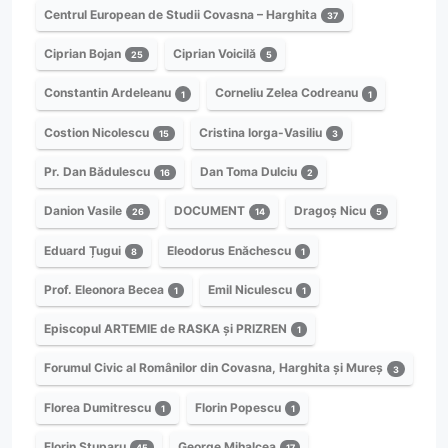
Centrul European de Studii Covasna – Harghita
37
Ciprian Bojan
Ciprian Voicilă
25
5
Constantin Ardeleanu
Corneliu Zelea Codreanu
1
1
Costion Nicolescu
Cristina Iorga-Vasiliu
15
3
Pr. Dan Bădulescu
Dan Toma Dulciu
16
2
Danion Vasile
DOCUMENT
Dragoș Nicu
26
14
5
Eduard Țugui
Eleodorus Enăchescu
8
1
Prof. Eleonora Becea
Emil Niculescu
1
1
Episcopul ARTEMIE de RASKA și PRIZREN
1
Forumul Civic al Românilor din Covasna, Harghita și Mureș
3
Florea Dumitrescu
Florin Popescu
1
1
Florin Stuparu
George Mihalcea
45
17