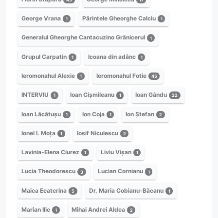
George Vrana
Părintele Gheorghe Calciu
1
1
Generalul Gheorghe Cantacuzino Grănicerul
1
Grupul Carpatin
Icoana din adânc
1
1
Ieromonahul Alexie
Ieromonahul Fotie
1
45
INTERVIU
Ioan Cișmileanu
Ioan Gându
1
1
22
Ioan Lăcătușu
Ion Coja
Ion Ștefan
1
1
2
Ionel I. Moța
Iosif Niculescu
1
2
Lavinia-Elena Ciurez
Liviu Vișan
1
1
Lucia Theodorescu
Lucian Cornianu
3
1
Maica Ecaterina
Dr. Maria Cobianu-Băcanu
5
1
Marian Ilie
Mihai Andrei Aldea
1
2