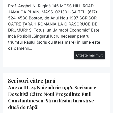
Prof. Anghel N. Rugină 145 MOSS HILL ROAD
JAMAICA PLAIN, MASS. 02130 USA TEL. (617)
524-4580 Boston, de Anul Nou 1997 SCRISORI
CĂTRE ȚARĂ 1. ROMÂNIA LA O RĂSCRUCE DE
DRUMURI: Și Totuși un „Miracol Economic” Este
Încă Posibil! „Singurul lucru necesar pentru
triumful Răului (scris cu literă mare) în lume este
ca oamenii...
Citește mai mult
Scrisori către țară
Anexa III. 24 Noiembrie 1996. Scrisoare
Deschisă Către Noul Președinte Emil
Constantinescu: Să nu lăsăm țara să se
ducă de râpă!