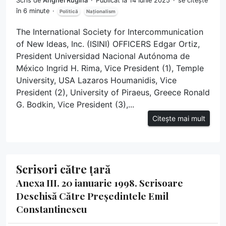
Scris de
Anghel Rugină
Publicat la 14 Iunie 2025
se citește
în 6 minute
Politică
Naționalism
The International Society for Intercommunication
of New Ideas, Inc. (ISINI) OFFICERS Edgar Ortiz,
President Universidad Nacional Autónoma de
México Ingrid H. Rima, Vice President (1), Temple
University, USA Lazaros Houmanidis, Vice
President (2), University of Piraeus, Greece Ronald
G. Bodkin, Vice President (3),...
Citește mai mult
Scrisori către țară
Anexa III. 20 ianuarie 1998. Scrisoare
Deschisă Către Președintele Emil
Constantinescu