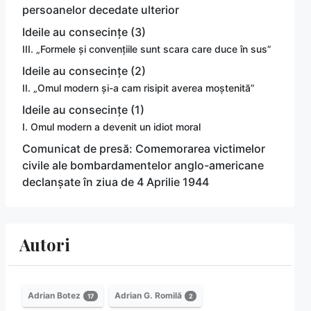
persoanelor decedate ulterior
Ideile au consecințe (3)
III. „Formele și convențiile sunt scara care duce în sus”
Ideile au consecințe (2)
II. „Omul modern și-a cam risipit averea moștenită”
Ideile au consecințe (1)
I. Omul modern a devenit un idiot moral
Comunicat de presă: Comemorarea victimelor
civile ale bombardamentelor anglo-americane
declanșate în ziua de 4 Aprilie 1944
Autori
Adrian Botez
Adrian G. Romilă
17
2