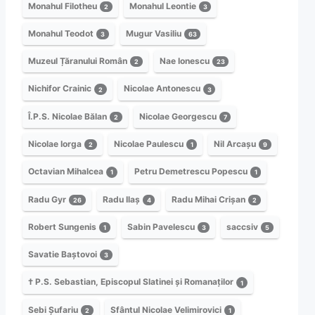
Monahul Filotheu
Monahul Leontie
2
3
Monahul Teodot
Mugur Vasiliu
3
63
Muzeul Țăranului Român
Nae Ionescu
2
23
Nichifor Crainic
Nicolae Antonescu
2
3
Î.P.S. Nicolae Bălan
Nicolae Georgescu
2
7
Nicolae Iorga
Nicolae Paulescu
Nil Arcașu
2
1
9
Octavian Mihalcea
Petru Demetrescu Popescu
1
1
Radu Gyr
Radu Ilaș
Radu Mihai Crișan
26
4
2
Robert Sungenis
Sabin Pavelescu
saccsiv
1
3
5
Savatie Baștovoi
3
† P.S. Sebastian, Episcopul Slatinei și Romanaților
1
Sebi Șufariu
Sfântul Nicolae Velimirovici
2
1