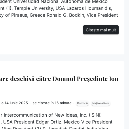
sident Universidad Nacional Autónoma de México
ent (1), Temple University, USA Lazaros Houmanidis,
ity of Piraeus, Greece Ronald G. Bodkin, Vice President
Citește mai mult
soare deschisă către Domnul Președinte Ion
 la 14 Iunie 2025
se citește în 16 minute
Politică
Naționalism
or Intercommunication of New Ideas, Inc. (ISINI)
 USA President Edgar Ortiz, Mexico Vice President
y Vice President (2) P. Jegadish Gandhi, India Vice