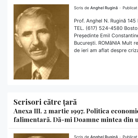
Scris de
Anghel Rugină
Publicat
Prof. Anghel N. Rugină 1
TEL. (617) 524-4580 Bosto
Președinte Emil Constantin
București. ROMâNIA Mult re
de ieri am aflat despre criza
Scrisori către țară
Anexa III. 2 martie 1997. Politica econo
falimentară. Dă-mi Doamne mintea din 
Scris de
Anghel Rugină
Publicat