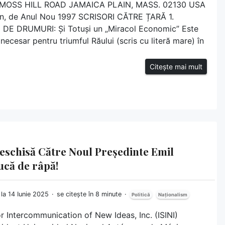
45 MOSS HILL ROAD JAMAICA PLAIN, MASS. 02130 USA
n, de Anul Nou 1997 SCRISORI CĂTRE ȚARĂ 1.
 DRUMURI: Și Totuși un „Miracol Economic” Este
 necesar pentru triumful Răului (scris cu literă mare) în
Citește mai mult
Deschisă Către Noul Președinte Emil
ucă de râpă!
 la 14 Iunie 2025
se citește în 8 minute
Politică
Naționalism
or Intercommunication of New Ideas, Inc. (ISINI)