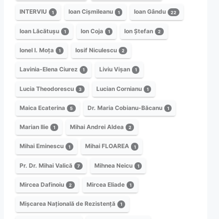
INTERVIU
Ioan Cișmileanu
Ioan Gându
1
1
22
Ioan Lăcătușu
Ion Coja
Ion Ștefan
1
1
2
Ionel I. Moța
Iosif Niculescu
1
2
Lavinia-Elena Ciurez
Liviu Vișan
1
1
Lucia Theodorescu
Lucian Cornianu
3
1
Maica Ecaterina
Dr. Maria Cobianu-Băcanu
5
1
Marian Ilie
Mihai Andrei Aldea
1
2
Mihai Eminescu
Mihai FLOAREA
1
1
Pr. Dr. Mihai Valică
Mihnea Neicu
7
1
Mircea Dafinoiu
Mircea Eliade
2
1
Mișcarea Națională de Rezistență
1