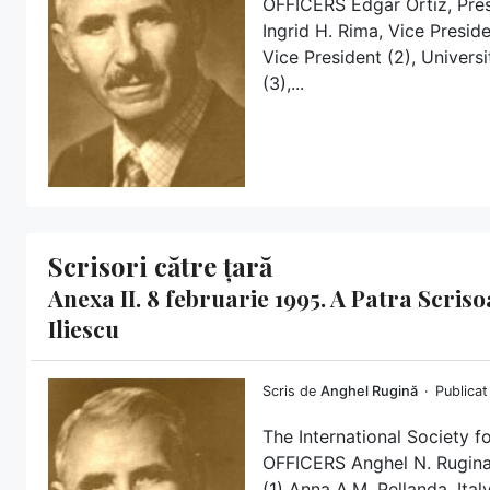
OFFICERS Edgar Ortiz, Pre
Ingrid H. Rima, Vice Presid
Vice President (2), Univers
(3),...
Scrisori către țară
Anexa II. 8 februarie 1995. A Patra Scri
Iliescu
Scris de
Anghel Rugină
Publicat
The International Society f
OFFICERS Anghel N. Rugina,
(1) Anna A.M. Pellanda, Ital