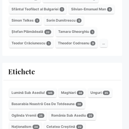
Sfântul Teofilact al Bulgariei
Silvian-Emanuel Man
1
5
Simon Telkes
Sorin Dumitrescu
1
5
Ștefan Plămădeală
Tamara Gheorghiu
22
1
Teodor Crăciunescu
Theodor Codreanu
…
1
9
Etichete
Lumină Sub Asediu!
Maghiari
Unguri
145
38
35
Basarabia Noastră Cea De Totdeauna
28
Oglinda Vremii
România Sub Asediu
25
25
Naționalism
Cetatea Creștină
24
22