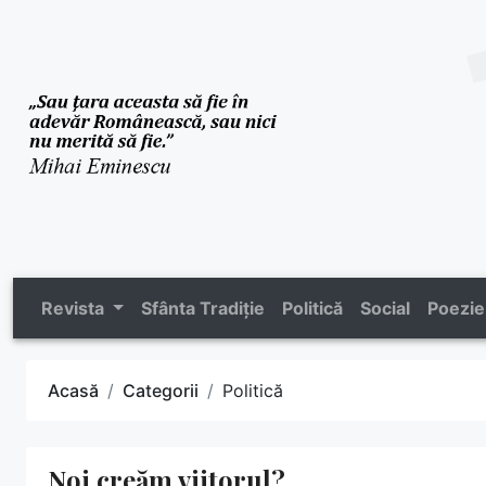
Revista
Sfânta Tradiție
Politică
Social
Poezie
Acasă
Categorii
Politică
Noi creăm viitorul?