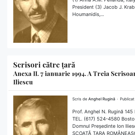
President (3) Jacob J. Kra
Houmanidis,...
Scrisori către țară
Anexa II. 7 ianuarie 1994. A Treia Scris
Iliescu
Scris de
Anghel Rugină
Publicat
Prof. Anghel N. Rugină 1
TEL. (617) 524-4580 Boston,
Domnul Președinte Ion Il
SCOATĂ ȚARA ROMÂNEASC