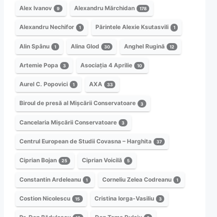
Alex Ivanov
Alexandru Mărchidan
9
178
Alexandru Nechifor
Părintele Alexie Ksutasvili
1
1
Alin Spânu
Alina Glod
Anghel Rugină
1
30
12
Artemie Popa
Asociația 4 Aprilie
3
10
Aurel C. Popovici
AXA
1
33
Biroul de presă al Mișcării Conservatoare
3
Cancelaria Mișcării Conservatoare
3
Centrul European de Studii Covasna – Harghita
37
Ciprian Bojan
Ciprian Voicilă
25
5
Constantin Ardeleanu
Corneliu Zelea Codreanu
1
1
Costion Nicolescu
Cristina Iorga-Vasiliu
15
3