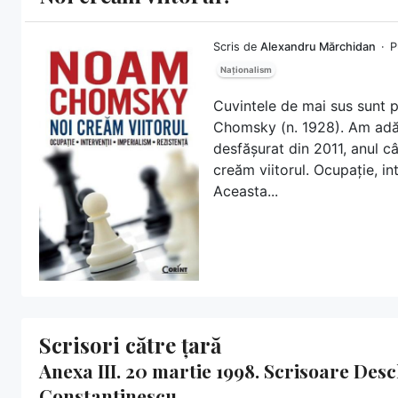
Scris de
Alexandru Mărchidan
P
Naționalism
Cuvintele de mai sus sunt p
Chomsky (n. 1928). Am adău
desfășurat din 2011, anul câ
creăm viitorul. Ocupație, int
Aceasta...
Scrisori către țară
Anexa III. 20 martie 1998. Scrisoare Des
Constantinescu