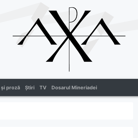
 și proză
Știri
TV
Dosarul Mineriadei