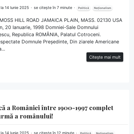
 la 14 Iunie 2025
se citește în 7 minute
Politică
Naționalism
45 MOSS HILL ROAD JAMAICA PLAIN, MASS. 02130 USA
n, 20 Ianuarie, 1998 Domniei-Sale Domnului
escu, Republica ROMÂNIA, Palatul Cotroceni.
spectate Domnule Președinte, Din ziarele Americane
...
Citește mai mult
mică a României între 1900-1997 complet
urmă a românului!
 la 14 Iunie 2025
se citește în 12 minute
Politică
Naționalism