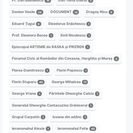
Pr. Dan Bădulescu
Dan Toma Dulciu
16
2
Danion Vasile
DOCUMENT
Dragoș Nicu
26
14
5
Eduard Țugui
Eleodorus Enăchescu
8
1
Prof. Eleonora Becea
Emil Niculescu
1
1
Episcopul ARTEMIE de RASKA și PRIZREN
1
Forumul Civic al Românilor din Covasna, Harghita și Mureș
3
Florea Dumitrescu
Florin Popescu
1
1
Florin Stuparu
George Mihalcea
45
17
George Vrana
Părintele Gheorghe Calciu
1
1
Generalul Gheorghe Cantacuzino Grănicerul
1
Grupul Carpatin
Icoana din adânc
1
1
Ieromonahul Alexie
Ieromonahul Fotie
1
45