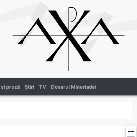
 și proză
Știri
TV
Dosarul Mineriadei