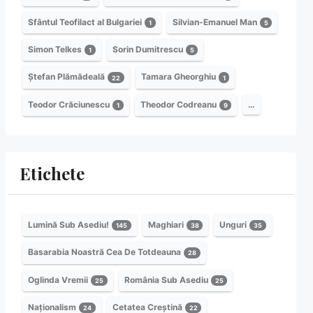
Sfântul Teofilact al Bulgariei
Silvian-Emanuel Man
1
5
Simon Telkes
Sorin Dumitrescu
1
5
Ștefan Plămădeală
Tamara Gheorghiu
22
1
Teodor Crăciunescu
Theodor Codreanu
…
1
9
Etichete
Lumină Sub Asediu!
Maghiari
Unguri
145
38
35
Basarabia Noastră Cea De Totdeauna
28
Oglinda Vremii
România Sub Asediu
25
25
Naționalism
Cetatea Creștină
24
22