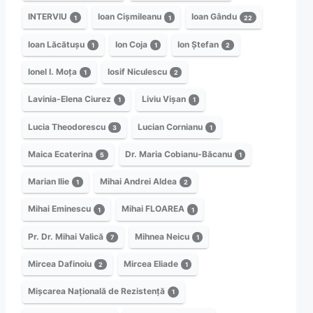
INTERVIU
Ioan Cișmileanu
Ioan Gându
1
1
22
Ioan Lăcătușu
Ion Coja
Ion Ștefan
1
1
2
Ionel I. Moța
Iosif Niculescu
1
2
Lavinia-Elena Ciurez
Liviu Vișan
1
1
Lucia Theodorescu
Lucian Cornianu
3
1
Maica Ecaterina
Dr. Maria Cobianu-Băcanu
5
1
Marian Ilie
Mihai Andrei Aldea
1
2
Mihai Eminescu
Mihai FLOAREA
1
1
Pr. Dr. Mihai Valică
Mihnea Neicu
7
1
Mircea Dafinoiu
Mircea Eliade
2
1
Mișcarea Națională de Rezistență
1