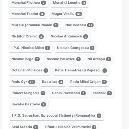
Monahul Filotheu
Monahul Leontie
2
3
Monahul Teodot
Mugur Vasiliu
3
63
Muzeul Țăranului Român
Nae Ionescu
2
23
Nichifor Crainic
Nicolae Antonescu
2
3
Î.P.S. Nicolae Bălan
Nicolae Georgescu
2
7
Nicolae Iorga
Nicolae Paulescu
Nil Arcașu
2
1
9
Octavian Mihalcea
Petru Demetrescu Popescu
1
1
Radu Gyr
Radu Ilaș
Radu Mihai Crișan
26
4
2
Robert Sungenis
Sabin Pavelescu
saccsiv
1
3
5
Savatie Baștovoi
3
† P.S. Sebastian, Episcopul Slatinei și Romanaților
1
Sebi Șufariu
Sfântul Nicolae Velimirovici
2
1