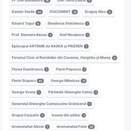
Pr. Dan Bădulescu
Dan Toma Dulciu
16
2
Danion Vasile
DOCUMENT
Dragoș Nicu
26
14
5
Eduard Țugui
Eleodorus Enăchescu
8
1
Prof. Eleonora Becea
Emil Niculescu
1
1
Episcopul ARTEMIE de RASKA și PRIZREN
1
Forumul Civic al Românilor din Covasna, Harghita și Mureș
3
Florea Dumitrescu
Florin Popescu
1
1
Florin Stuparu
George Mihalcea
45
17
George Vrana
Părintele Gheorghe Calciu
1
1
Generalul Gheorghe Cantacuzino Grănicerul
1
Grupul Carpatin
Icoana din adânc
1
1
Ieromonahul Alexie
Ieromonahul Fotie
1
45