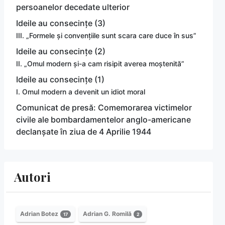
persoanelor decedate ulterior
Ideile au consecințe (3)
III. „Formele și convențiile sunt scara care duce în sus”
Ideile au consecințe (2)
II. „Omul modern și-a cam risipit averea moștenită”
Ideile au consecințe (1)
I. Omul modern a devenit un idiot moral
Comunicat de presă: Comemorarea victimelor
civile ale bombardamentelor anglo-americane
declanșate în ziua de 4 Aprilie 1944
Autori
Adrian Botez
Adrian G. Romilă
17
2