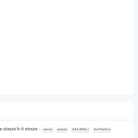
e citește în 6 minute
social
poezie
AXA ANUL I
Ars Poetica