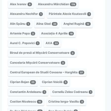
Alex Ivanov
Alexandru Mărchidan
9
178
Alexandru Nechifor
Părintele Alexie Ksutasvili
1
1
Alin Spânu
Alina Glod
Anghel Rugină
1
30
12
Artemie Popa
Asociația 4 Aprilie
3
10
Aurel C. Popovici
AXA
1
33
Biroul de presă al Mișcării Conservatoare
3
Cancelaria Mișcării Conservatoare
3
Centrul European de Studii Covasna – Harghita
37
Ciprian Bojan
Ciprian Voicilă
25
5
Constantin Ardeleanu
Corneliu Zelea Codreanu
1
1
Costion Nicolescu
Cristina Iorga-Vasiliu
15
3