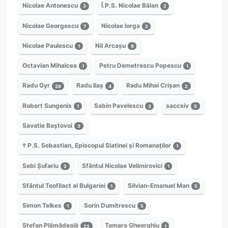
Nicolae Antonescu
Î.P.S. Nicolae Bălan
3
2
Nicolae Georgescu
Nicolae Iorga
7
2
Nicolae Paulescu
Nil Arcașu
1
9
Octavian Mihalcea
Petru Demetrescu Popescu
1
1
Radu Gyr
Radu Ilaș
Radu Mihai Crișan
26
4
2
Robert Sungenis
Sabin Pavelescu
saccsiv
1
3
5
Savatie Baștovoi
3
† P.S. Sebastian, Episcopul Slatinei și Romanaților
1
Sebi Șufariu
Sfântul Nicolae Velimirovici
2
1
Sfântul Teofilact al Bulgariei
Silvian-Emanuel Man
1
5
Simon Telkes
Sorin Dumitrescu
1
5
Ștefan Plămădeală
Tamara Gheorghiu
22
1