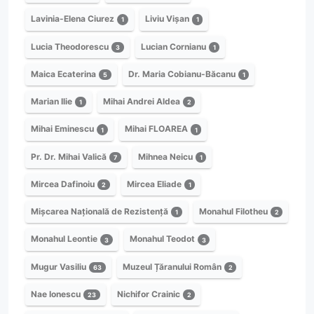
Lavinia-Elena Ciurez
Liviu Vișan
1
1
Lucia Theodorescu
Lucian Cornianu
3
1
Maica Ecaterina
Dr. Maria Cobianu-Băcanu
5
1
Marian Ilie
Mihai Andrei Aldea
1
2
Mihai Eminescu
Mihai FLOAREA
1
1
Pr. Dr. Mihai Valică
Mihnea Neicu
7
1
Mircea Dafinoiu
Mircea Eliade
2
1
Mișcarea Națională de Rezistență
Monahul Filotheu
1
2
Monahul Leontie
Monahul Teodot
3
3
Mugur Vasiliu
Muzeul Țăranului Român
63
2
Nae Ionescu
Nichifor Crainic
23
2