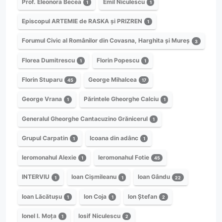
Prof. Eleonora Becea
Emil Niculescu
1
1
Episcopul ARTEMIE de RASKA și PRIZREN
1
Forumul Civic al Românilor din Covasna, Harghita și Mureș
3
Florea Dumitrescu
Florin Popescu
1
1
Florin Stuparu
George Mihalcea
45
17
George Vrana
Părintele Gheorghe Calciu
1
1
Generalul Gheorghe Cantacuzino Grănicerul
1
Grupul Carpatin
Icoana din adânc
1
1
Ieromonahul Alexie
Ieromonahul Fotie
1
45
INTERVIU
Ioan Cișmileanu
Ioan Gându
1
1
22
Ioan Lăcătușu
Ion Coja
Ion Ștefan
1
1
2
Ionel I. Moța
Iosif Niculescu
1
2