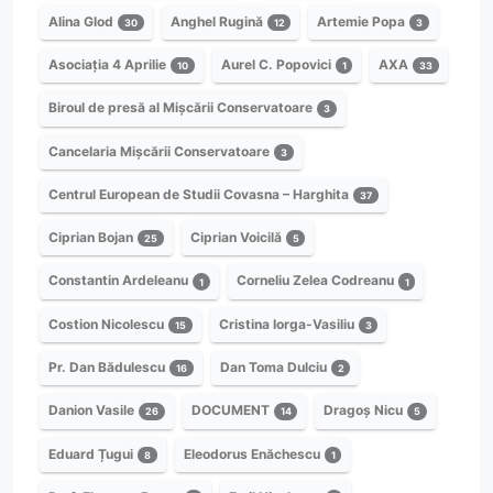
Alina Glod
Anghel Rugină
Artemie Popa
30
12
3
Asociația 4 Aprilie
Aurel C. Popovici
AXA
10
1
33
Biroul de presă al Mișcării Conservatoare
3
Cancelaria Mișcării Conservatoare
3
Centrul European de Studii Covasna – Harghita
37
Ciprian Bojan
Ciprian Voicilă
25
5
Constantin Ardeleanu
Corneliu Zelea Codreanu
1
1
Costion Nicolescu
Cristina Iorga-Vasiliu
15
3
Pr. Dan Bădulescu
Dan Toma Dulciu
16
2
Danion Vasile
DOCUMENT
Dragoș Nicu
26
14
5
Eduard Țugui
Eleodorus Enăchescu
8
1