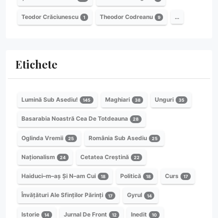
Teodor Crăciunescu
Theodor Codreanu
…
1
9
Etichete
Lumină Sub Asediu!
Maghiari
Unguri
145
38
35
Basarabia Noastră Cea De Totdeauna
28
Oglinda Vremii
România Sub Asediu
25
25
Naționalism
Cetatea Creștină
24
22
Haiduci–m–aș Și N–am Cui
Politică
Curs
18
18
17
Învățături Ale Sfinților Părinți
Gyrul
17
14
Istorie
Jurnal De Front
Inedit
14
12
10