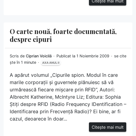
Citește mai mult
O carte nouă, foarte documentată,
despre cipuri
Scris de
Ciprian Voicilă
Publicat la 1 Noiembrie 2009
se cite
ște în 1 minute
AXA ANUL II
A apărut volumul „Cipurile spion. Modul în care
marile corporații și guvernele plănuiesc să vă
urmărească fiecare mișcare prin RFID”, Autori:
Albrecht Katherine, McIntyre Liz; Editura: Sophia
Știți despre RFID (Radio Frequency IDentification –
Identificarea prin Frecvență Radio)? Ei bine, ar fi
cazul, deoarece în doar...
Citește mai mult