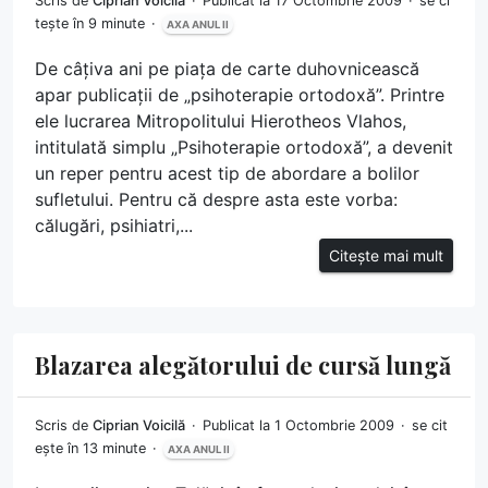
Scris de
Ciprian Voicilă
Publicat la 17 Octombrie 2009
se ci
tește în 9 minute
AXA ANUL II
De câțiva ani pe piața de carte duhovnicească
apar publicații de „psihoterapie ortodoxă”. Printre
ele lucrarea Mitropolitului Hierotheos Vlahos,
intitulată simplu „Psihoterapie ortodoxă”, a devenit
un reper pentru acest tip de abordare a bolilor
sufletului. Pentru că despre asta este vorba:
călugări, psihiatri,...
Citește mai mult
Blazarea alegătorului de cursă lungă
Scris de
Ciprian Voicilă
Publicat la 1 Octombrie 2009
se cit
ește în 13 minute
AXA ANUL II