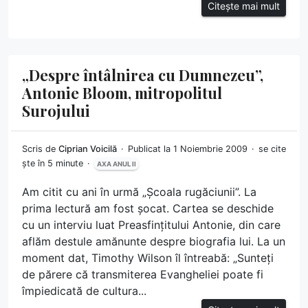
Citește mai mult
„Despre întâlnirea cu Dumnezeu”,
Antonie Bloom, mitropolitul
Surojului
Scris de
Ciprian Voicilă
Publicat la 1 Noiembrie 2009
se cite
ște în 5 minute
AXA ANUL II
Am citit cu ani în urmă „Școala rugăciunii”. La
prima lectură am fost șocat. Cartea se deschide
cu un interviu luat Preasfințitului Antonie, din care
aflăm destule amănunte despre biografia lui. La un
moment dat, Timothy Wilson îl întreabă: „Sunteți
de părere că transmiterea Evangheliei poate fi
împiedicată de cultura...