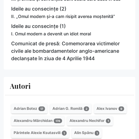
Ideile au consecințe (2)
II. „Omul modern și-a cam risipit averea moștenită”
Ideile au consecințe (1)
I. Omul modern a devenit un idiot moral
Comunicat de presă: Comemorarea victimelor
civile ale bombardamentelor anglo-americane
declanșate în ziua de 4 Aprilie 1944
Autori
Adrian Botez
Adrian G. Romilă
Alex Ivanov
17
2
9
Alexandru Mărchidan
Alexandru Nechifor
178
1
Părintele Alexie Ksutasvili
Alin Spânu
1
1