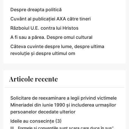
Despre dreapta politică
Cuvânt al publicației AXA către tineri
Războiul U.E. contra lui Hristos
A fi sau a părea. Despre omul cultural
Câteva cuvinte despre lume, despre ultima
revoluție și despre ultimul om
Articole recente
Solicitare de reexaminare a legii privind victimele
Mineriadei din iunie 1990 și includerea urmașilor
persoanelor decedate ulterior
Ideile au consecințe (3)
III. „Formele și convențiile sunt scara care duce în sus”