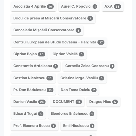
Asociația 4 Aprilie
Aurel C. Popovici
AXA
10
1
33
Biroul de presă al Mișcării Conservatoare
3
Cancelaria Mișcării Conservatoare
3
Centrul European de Studii Covasna – Harghita
37
Ciprian Bojan
Ciprian Voicilă
25
5
Constantin Ardeleanu
Corneliu Zelea Codreanu
1
1
Costion Nicolescu
Cristina Iorga-Vasiliu
15
3
Pr. Dan Bădulescu
Dan Toma Dulciu
16
2
Danion Vasile
DOCUMENT
Dragoș Nicu
26
14
5
Eduard Țugui
Eleodorus Enăchescu
8
1
Prof. Eleonora Becea
Emil Niculescu
1
1