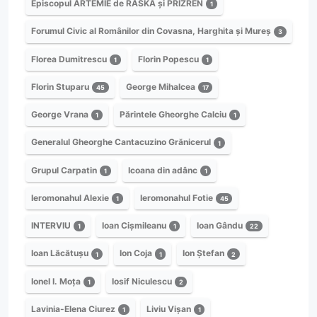
Episcopul ARTEMIE de RASKA și PRIZREN
1
Forumul Civic al Românilor din Covasna, Harghita și Mureș
3
Florea Dumitrescu
Florin Popescu
1
1
Florin Stuparu
George Mihalcea
45
17
George Vrana
Părintele Gheorghe Calciu
1
1
Generalul Gheorghe Cantacuzino Grănicerul
1
Grupul Carpatin
Icoana din adânc
1
1
Ieromonahul Alexie
Ieromonahul Fotie
1
45
INTERVIU
Ioan Cișmileanu
Ioan Gându
1
1
22
Ioan Lăcătușu
Ion Coja
Ion Ștefan
1
1
2
Ionel I. Moța
Iosif Niculescu
1
2
Lavinia-Elena Ciurez
Liviu Vișan
1
1