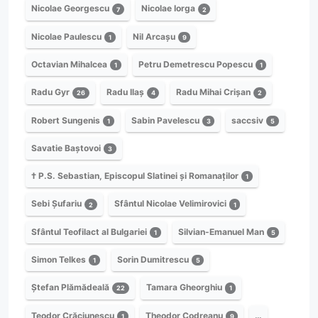
Nicolae Georgescu
Nicolae Iorga
7
2
Nicolae Paulescu
Nil Arcașu
1
9
Octavian Mihalcea
Petru Demetrescu Popescu
1
1
Radu Gyr
Radu Ilaș
Radu Mihai Crișan
26
4
2
Robert Sungenis
Sabin Pavelescu
saccsiv
1
3
5
Savatie Baștovoi
3
† P.S. Sebastian, Episcopul Slatinei și Romanaților
1
Sebi Șufariu
Sfântul Nicolae Velimirovici
2
1
Sfântul Teofilact al Bulgariei
Silvian-Emanuel Man
1
5
Simon Telkes
Sorin Dumitrescu
1
5
Ștefan Plămădeală
Tamara Gheorghiu
22
1
Teodor Crăciunescu
Theodor Codreanu
…
1
9