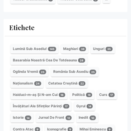
Etichete
Lumină Sub Asediu!
Maghiari
Unguri
145
38
35
Basarabia Noastră Cea De Totdeauna
28
Oglinda Vremii
România Sub Asediu
25
25
Naționalism
Cetatea Creștină
24
22
Haiduci–m–aș Și N–am Cui
Politică
Curs
18
18
17
Învățături Ale Sfinților Părinți
Gyrul
17
14
Istorie
Jurnal De Front
Inedit
14
12
10
Contra Atac
Iconografie
Mihai Eminescu
9
9
9