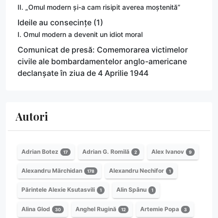
II. „Omul modern și-a cam risipit averea moștenită”
Ideile au consecințe (1)
I. Omul modern a devenit un idiot moral
Comunicat de presă: Comemorarea victimelor
civile ale bombardamentelor anglo-americane
declanșate în ziua de 4 Aprilie 1944
Autori
Adrian Botez
Adrian G. Romilă
Alex Ivanov
17
2
9
Alexandru Mărchidan
Alexandru Nechifor
178
1
Părintele Alexie Ksutasvili
Alin Spânu
1
1
Alina Glod
Anghel Rugină
Artemie Popa
30
12
3