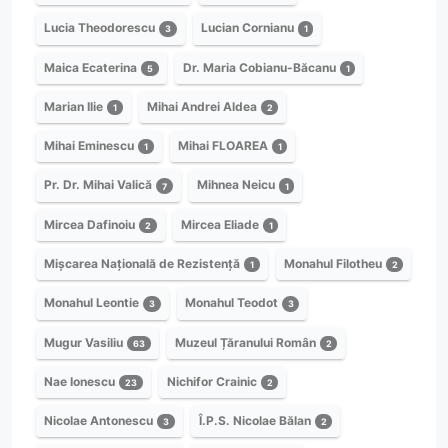
Lucia Theodorescu
Lucian Cornianu
3
1
Maica Ecaterina
Dr. Maria Cobianu-Băcanu
5
1
Marian Ilie
Mihai Andrei Aldea
1
2
Mihai Eminescu
Mihai FLOAREA
1
1
Pr. Dr. Mihai Valică
Mihnea Neicu
7
1
Mircea Dafinoiu
Mircea Eliade
2
1
Mișcarea Națională de Rezistență
Monahul Filotheu
1
2
Monahul Leontie
Monahul Teodot
3
3
Mugur Vasiliu
Muzeul Țăranului Român
63
2
Nae Ionescu
Nichifor Crainic
23
2
Nicolae Antonescu
Î.P.S. Nicolae Bălan
3
2