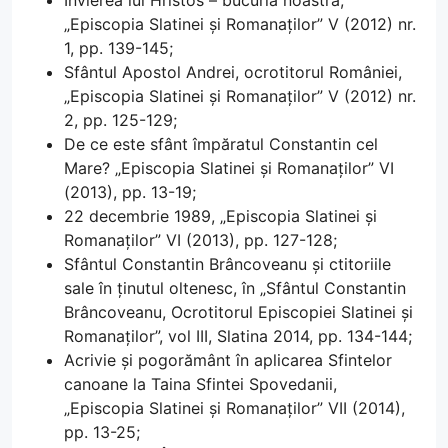
Învierea lui Hristos – bucuria noastră,
„Episcopia Slatinei și Romanaților” V (2012) nr.
1, pp. 139-145;
Sfântul Apostol Andrei, ocrotitorul României,
„Episcopia Slatinei și Romanaților” V (2012) nr.
2, pp. 125-129;
De ce este sfânt împăratul Constantin cel
Mare? „Episcopia Slatinei și Romanaților” VI
(2013), pp. 13-19;
22 decembrie 1989, „Episcopia Slatinei și
Romanaților” VI (2013), pp. 127-128;
Sfântul Constantin Brâncoveanu și ctitoriile
sale în ținutul oltenesc, în „Sfântul Constantin
Brâncoveanu, Ocrotitorul Episcopiei Slatinei și
Romanaților”, vol III, Slatina 2014, pp. 134-144;
Acrivie și pogorământ în aplicarea Sfintelor
canoane la Taina Sfintei Spovedanii,
„Episcopia Slatinei și Romanaților” VII (2014),
pp. 13-25;