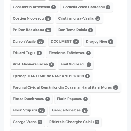
Constantin Ardeleanu
Corneliu Zelea Codreanu
1
1
Costion Nicolescu
Cristina Iorga-Vasiliu
15
3
Pr. Dan Bădulescu
Dan Toma Dulciu
16
2
Danion Vasile
DOCUMENT
Dragoș Nicu
26
14
5
Eduard Țugui
Eleodorus Enăchescu
8
1
Prof. Eleonora Becea
Emil Niculescu
1
1
Episcopul ARTEMIE de RASKA și PRIZREN
1
Forumul Civic al Românilor din Covasna, Harghita și Mureș
3
Florea Dumitrescu
Florin Popescu
1
1
Florin Stuparu
George Mihalcea
45
17
George Vrana
Părintele Gheorghe Calciu
1
1