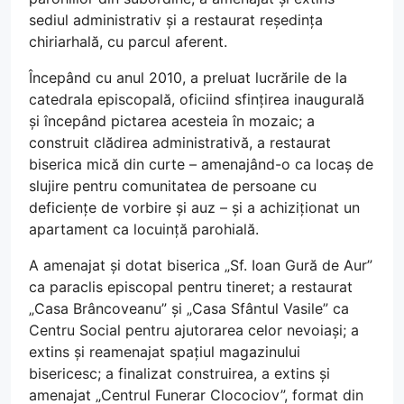
sediul administrativ și a restaurat reședința
chiriarhală, cu parcul aferent.
Începând cu anul 2010, a preluat lucrările de la
catedrala episcopală, oficiind sfințirea inaugurală
și începând pictarea acesteia în mozaic; a
construit clădirea administrativă, a restaurat
biserica mică din curte – amenajând-o ca locaș de
slujire pentru comunitatea de persoane cu
deficiențe de vorbire și auz – și a achiziționat un
apartament ca locuință parohială.
A amenajat și dotat biserica „Sf. Ioan Gură de Aur”
ca paraclis episcopal pentru tineret; a restaurat
„Casa Brâncoveanu” și „Casa Sfântul Vasile” ca
Centru Social pentru ajutorarea celor nevoiași; a
extins și reamenajat spațiul magazinului
bisericesc; a finalizat construirea, a extins și
amenajat „Centrul Funerar Clocociov”, format din