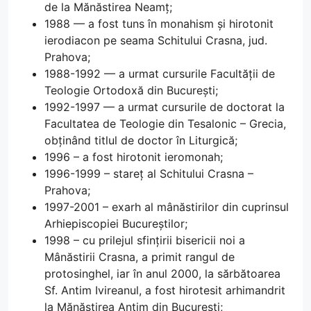
de la Mănăstirea Neamț;
1988 — a fost tuns în monahism și hirotonit
ierodiacon pe seama Schitului Crasna, jud.
Prahova;
1988-1992 — a urmat cursurile Facultății de
Teologie Ortodoxă din București;
1992-1997 — a urmat cursurile de doctorat la
Facultatea de Teologie din Tesalonic – Grecia,
obținând titlul de doctor în Liturgică;
1996 – a fost hirotonit ieromonah;
1996-1999 – stareț al Schitului Crasna –
Prahova;
1997-2001 – exarh al mânăstirilor din cuprinsul
Arhiepiscopiei Bucureștilor;
1998 – cu prilejul sfințirii bisericii noi a
Mânăstirii Crasna, a primit rangul de
protosinghel, iar în anul 2000, la sărbătoarea
Sf. Antim Ivireanul, a fost hirotesit arhimandrit
la Mănăstirea Antim din București;