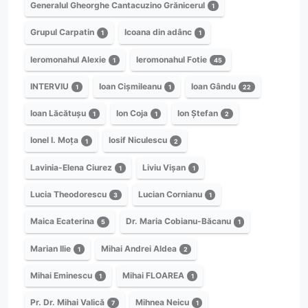
Generalul Gheorghe Cantacuzino Grănicerul
1
Grupul Carpatin
Icoana din adânc
1
1
Ieromonahul Alexie
Ieromonahul Fotie
1
45
INTERVIU
Ioan Cișmileanu
Ioan Gându
1
1
22
Ioan Lăcătușu
Ion Coja
Ion Ștefan
1
1
2
Ionel I. Moța
Iosif Niculescu
1
2
Lavinia-Elena Ciurez
Liviu Vișan
1
1
Lucia Theodorescu
Lucian Cornianu
3
1
Maica Ecaterina
Dr. Maria Cobianu-Băcanu
5
1
Marian Ilie
Mihai Andrei Aldea
1
2
Mihai Eminescu
Mihai FLOAREA
1
1
Pr. Dr. Mihai Valică
Mihnea Neicu
7
1