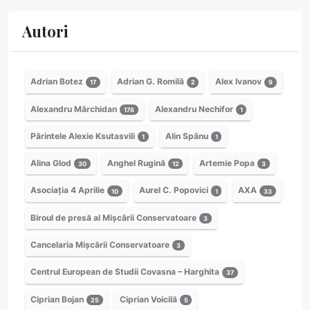
Autori
Adrian Botez
Adrian G. Romilă
Alex Ivanov
17
2
9
Alexandru Mărchidan
Alexandru Nechifor
178
1
Părintele Alexie Ksutasvili
Alin Spânu
1
1
Alina Glod
Anghel Rugină
Artemie Popa
30
12
3
Asociația 4 Aprilie
Aurel C. Popovici
AXA
10
1
33
Biroul de presă al Mișcării Conservatoare
3
Cancelaria Mișcării Conservatoare
3
Centrul European de Studii Covasna – Harghita
37
Ciprian Bojan
Ciprian Voicilă
25
5