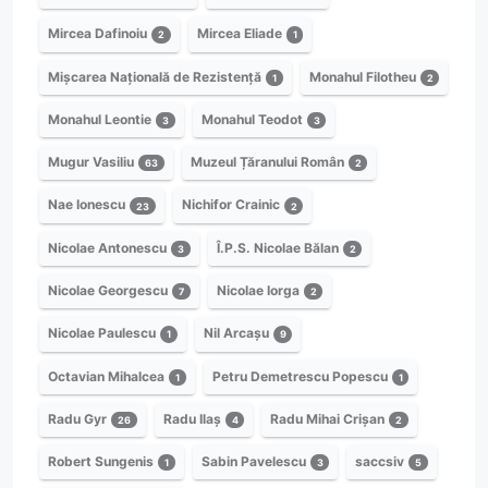
Mircea Dafinoiu
Mircea Eliade
2
1
Mișcarea Națională de Rezistență
Monahul Filotheu
1
2
Monahul Leontie
Monahul Teodot
3
3
Mugur Vasiliu
Muzeul Țăranului Român
63
2
Nae Ionescu
Nichifor Crainic
23
2
Nicolae Antonescu
Î.P.S. Nicolae Bălan
3
2
Nicolae Georgescu
Nicolae Iorga
7
2
Nicolae Paulescu
Nil Arcașu
1
9
Octavian Mihalcea
Petru Demetrescu Popescu
1
1
Radu Gyr
Radu Ilaș
Radu Mihai Crișan
26
4
2
Robert Sungenis
Sabin Pavelescu
saccsiv
1
3
5