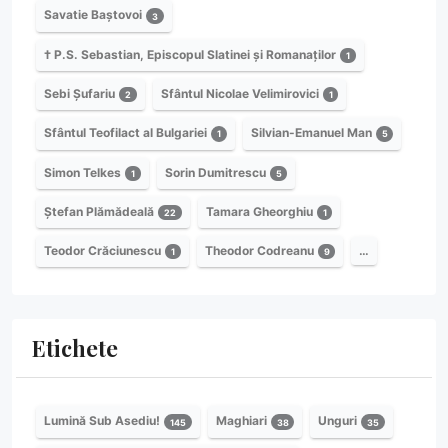
Savatie Baștovoi
3
† P.S. Sebastian, Episcopul Slatinei și Romanaților
1
Sebi Șufariu
Sfântul Nicolae Velimirovici
2
1
Sfântul Teofilact al Bulgariei
Silvian-Emanuel Man
1
5
Simon Telkes
Sorin Dumitrescu
1
5
Ștefan Plămădeală
Tamara Gheorghiu
22
1
Teodor Crăciunescu
Theodor Codreanu
…
1
9
Etichete
Lumină Sub Asediu!
Maghiari
Unguri
145
38
35