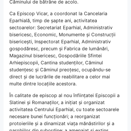
Căminului de bătrâne de acolo.
Ca Episcop Vicar, a coordonat la Cancelaria
Eparhială, timp de șapte ani, activitatea
sectoarelor: Secretariat Eparhial, Administrativ
bisericesc, Economic, Monumente și Construcții
bisericești, Inspectorat Eparhial, Administrativ
gospodăresc, precum și Fabrica de lumânări,
Magazinul bisericesc, Gospodăriile Sfintei
Arhiepiscopii, Cantina studenților, Căminul
studențesc și Căminul preoțesc, ocupându-se
direct și de lucrările de reabilitare a celor mai
multe dintre locațiile acestora.
În calitate de episcop al nou înființatei Episcopii a
Slatinei și Romanaților, a inițiat și organizat
activitatea Centrului Eparhial, cu toate sectoarele
necesare bunei funcționări; a reorganizat
protoieriile și a dinamizat viața mănăstirilor și a
parohiilor din subordine; a amenajat și extins