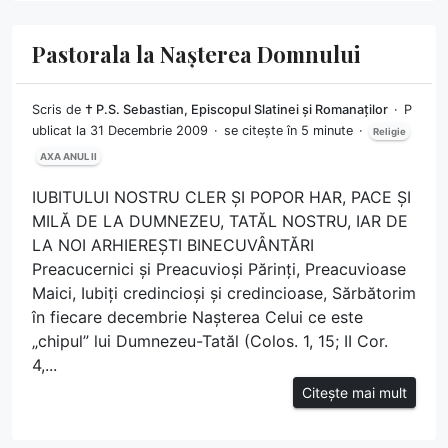
Pastorala la Nașterea Domnului
Scris de
† P.S. Sebastian, Episcopul Slatinei și Romanaților
P
ublicat la 31 Decembrie 2009
se citește în 5 minute
Religie
AXA ANUL II
IUBITULUI NOSTRU CLER ȘI POPOR HAR, PACE ȘI
MILĂ DE LA DUMNEZEU, TATĂL NOSTRU, IAR DE
LA NOI ARHIEREȘTI BINECUVÂNTĂRI
Preacucernici și Preacuvioși Părinți, Preacuvioase
Maici, Iubiți credincioși și credincioase, Sărbătorim
în fiecare decembrie Nașterea Celui ce este
„chipul” lui Dumnezeu-Tatăl (Colos. 1, 15; II Cor.
4,...
Citește mai mult