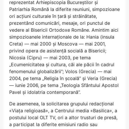
reprezentat Arhiepiscopia Bucureștilor și
Patriarhia Română la diferite reuniuni, simpozioane
ori acțiuni culturale în țară și străinătate,
prezentând comunicări, mesaje, ori punctul de
vedere al Bisericii Ortodoxe Române. Amintim aici
simpozioanele internaționale de la: Hania (insula
Creta) ― mai 2000 și Moscova ― mai 2001,
privind opera de asistență socială a Bisericii;
Nicosia (Cipru) ― mai 2003, pe tema
„Ecumenicitatea și cultura, căi ale păcii în cadrul
fenomenului globalizării”; Volos (Grecia) ― mai
2004, pe tema „Religia în școală” și Veria (Grecia)
― iunie 2006, pe tema „Teologia Sfântului Apostol
Pavel și idolatria contemporană”.
De asemenea, la solicitarea grupului redacțional
«Viața religioasă», a Centrului media «Basilica», a
postului local OLT TV, ori a altor trusturi de presă,
a participat la diferite emisiuni radio sau