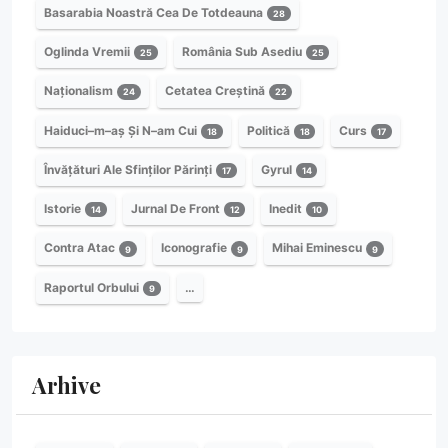
Basarabia Noastră Cea De Totdeauna
28
Oglinda Vremii
România Sub Asediu
25
25
Naționalism
Cetatea Creștină
24
22
Haiduci–m–aș Și N–am Cui
Politică
Curs
18
18
17
Învățături Ale Sfinților Părinți
Gyrul
17
14
Istorie
Jurnal De Front
Inedit
14
12
10
Contra Atac
Iconografie
Mihai Eminescu
9
9
9
Raportul Orbului
…
9
Arhive