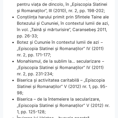
pentru viața de dincolo, în „Episcopia Slatinei
și Romanaților”, III (2010), nr. 2, pp. 198-202;
Conștiința harului primit prin Sfintele Taine ale
Botezului și Cununiei, în contextul lumii de azi,
în vol. „Taină și mărturisire”, Caransebeș 2011,
pp. 26-33;
Botez și Cununie în contextul lumii de azi −
„Episcopia Slatinei și Romanaților” IV (2011)
nr. 2, pp. 171-177;
Monahismul, de la sublim la… secularizare −
„Episcopia Slatinei și Romanaților” IV (2011)
nr. 2, pp. 231-234;
Biserica și activitatea caritabilă – „Episcopia
Slatinei și Romanaților” V (2012) nr. 1, pp. 95-
98;
Biserica – de la întemeiere la secularizare,
„Episcopia Slatinei și Romanaților” V (2012) nr.
1, pp. 125-128;