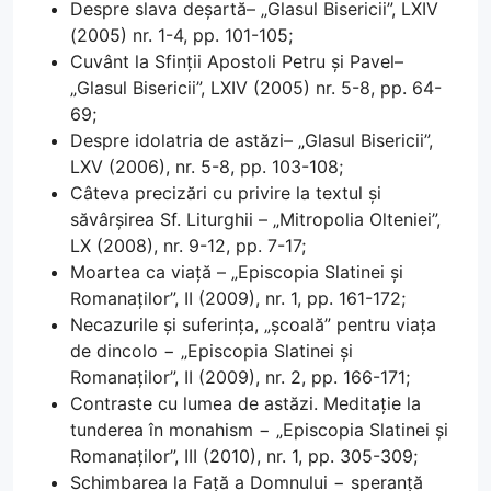
Despre slava deșartă– „Glasul Bisericii”, LXIV
(2005) nr. 1-4, pp. 101-105;
Cuvânt la Sfinții Apostoli Petru și Pavel–
„Glasul Bisericii”, LXIV (2005) nr. 5-8, pp. 64-
69;
Despre idolatria de astăzi– „Glasul Bisericii”,
LXV (2006), nr. 5-8, pp. 103-108;
Câteva precizări cu privire la textul și
săvârșirea Sf. Liturghii – „Mitropolia Olteniei”,
LX (2008), nr. 9-12, pp. 7-17;
Moartea ca viață – „Episcopia Slatinei și
Romanaților”, II (2009), nr. 1, pp. 161-172;
Necazurile și suferința, „școală” pentru viața
de dincolo − „Episcopia Slatinei și
Romanaților”, II (2009), nr. 2, pp. 166-171;
Contraste cu lumea de astăzi. Meditație la
tunderea în monahism − „Episcopia Slatinei și
Romanaților”, III (2010), nr. 1, pp. 305-309;
Schimbarea la Față a Domnului − speranță