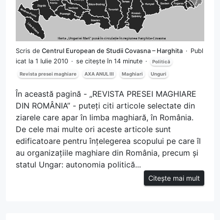
Scris de
Centrul European de Studii Covasna – Harghita
Publ
icat la 1 Iulie 2010
se citește în 14 minute
Politică
Revista presei maghiare
AXA ANUL III
Maghiari
Unguri
În această pagină - „REVISTA PRESEI MAGHIARE
DIN ROMÂNIA” - puteți citi articole selectate din
ziarele care apar în limba maghiară, în România.
De cele mai multe ori aceste articole sunt
edificatoare pentru înțelegerea scopului pe care îl
au organizațiile maghiare din România, precum și
statul Ungar: autonomia politică...
Citește mai mult