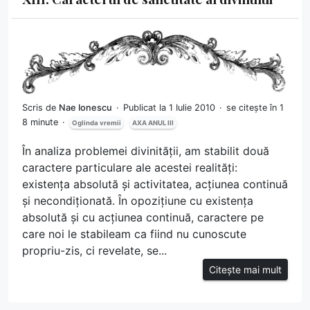
Scris de
Nae Ionescu
Publicat la 1 Iulie 2010
se citește în 1
8 minute
Oglinda vremii
AXA ANUL III
În analiza problemei divinității, am stabilit două
caractere particulare ale acestei realități:
existența absolută și activitatea, acțiunea continuă
și necondiționată. În opozițiune cu existența
absolută și cu acțiunea continuă, caractere pe
care noi le stabileam ca fiind nu cunoscute
propriu-zis, ci revelate, se...
Citește mai mult