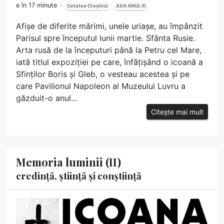
e în 17 minute
Cetatea Creștină
AXA ANUL III
Afișe de diferite mărimi, unele uriașe, au împânzit
Parisul spre începutul lunii martie. Sfânta Rusie.
Arta rusă de la începuturi până la Petru cel Mare,
iată titlul expoziției pe care, înfățișând o icoană a
Sfinților Boris și Gleb, o vesteau acestea și pe
care Pavilionul Napoleon al Muzeului Luvru a
găzduit-o anul...
Citește mai mult
Memoria luminii (II)
credință, știință și conștiință