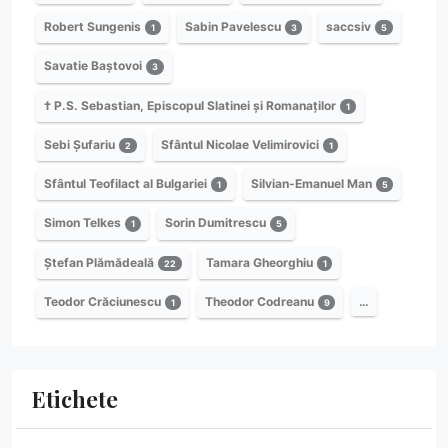
Robert Sungenis
Sabin Pavelescu
saccsiv
1
3
5
Savatie Baștovoi
3
† P.S. Sebastian, Episcopul Slatinei și Romanaților
1
Sebi Șufariu
Sfântul Nicolae Velimirovici
2
1
Sfântul Teofilact al Bulgariei
Silvian-Emanuel Man
1
5
Simon Telkes
Sorin Dumitrescu
1
5
Ștefan Plămădeală
Tamara Gheorghiu
22
1
Teodor Crăciunescu
Theodor Codreanu
…
1
9
Etichete