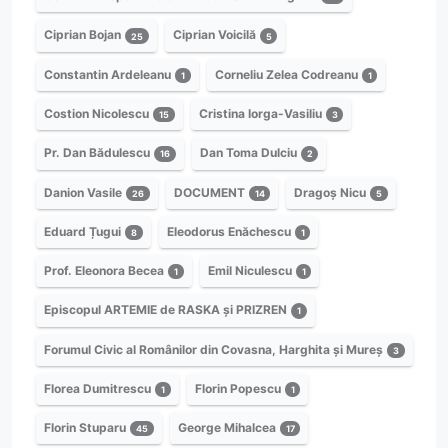
Ciprian Bojan
Ciprian Voicilă
25
5
Constantin Ardeleanu
Corneliu Zelea Codreanu
1
1
Costion Nicolescu
Cristina Iorga-Vasiliu
15
3
Pr. Dan Bădulescu
Dan Toma Dulciu
16
2
Danion Vasile
DOCUMENT
Dragoș Nicu
26
14
5
Eduard Țugui
Eleodorus Enăchescu
8
1
Prof. Eleonora Becea
Emil Niculescu
1
1
Episcopul ARTEMIE de RASKA și PRIZREN
1
Forumul Civic al Românilor din Covasna, Harghita și Mureș
3
Florea Dumitrescu
Florin Popescu
1
1
Florin Stuparu
George Mihalcea
45
17