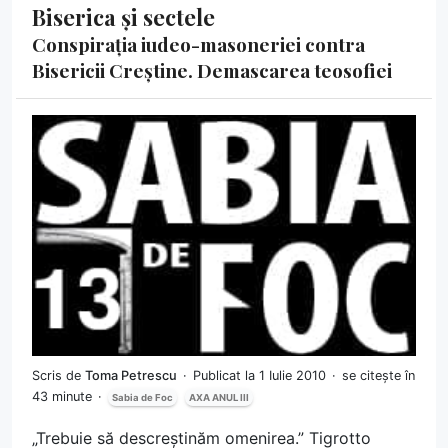
Biserica și sectele
Conspirația iudeo-masoneriei contra
Bisericii Creștine. Demascarea teosofiei
Scris de
Toma Petrescu
Publicat la 1 Iulie 2010
se citește în
43 minute
Sabia de Foc
AXA ANUL III
„Trebuie să descreștinăm omenirea.” Tigrotto