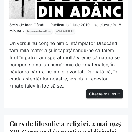
Scris de
Ioan Gându
Publicat la 1 Iulie 2010
se citește în 18
minute
Icoana din adânc
AXA ANUL III
Universul nu conține nimic întâmplător Disecând
fără milă materia și încăpățânându-ne să tăiem
firul în patru, am sperat multă vreme că natura se
compune dintr-un număr mic de «materiale», în
căutarea cărora ne-am și avântat. Dar iată că, în
ciuda așteptărilor noastre, evantaiul acestor
«materiale» în loc să se...
Citește mai mult
Curs de filosofie a religiei. 2 mai 1925
XIII. Caracterul de sanctitate al divinului