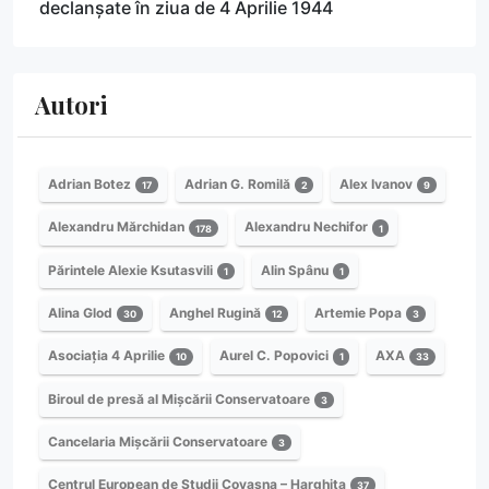
declanșate în ziua de 4 Aprilie 1944
Autori
Adrian Botez
Adrian G. Romilă
Alex Ivanov
17
2
9
Alexandru Mărchidan
Alexandru Nechifor
178
1
Părintele Alexie Ksutasvili
Alin Spânu
1
1
Alina Glod
Anghel Rugină
Artemie Popa
30
12
3
Asociația 4 Aprilie
Aurel C. Popovici
AXA
10
1
33
Biroul de presă al Mișcării Conservatoare
3
Cancelaria Mișcării Conservatoare
3
Centrul European de Studii Covasna – Harghita
37