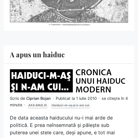
A apus un haiduc
Scris de
Ciprian Bojan
Publicat la 1 Iulie 2010
se citește în 4
minute
AXA ANUL III
Haiduci–m–aș și n–am cui
De data aceasta haiducului nu-i mai arde de
politică. E prea neînsemnată și pălește sub
puterea unei stele care, deși apune, e tot mai