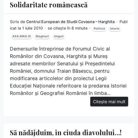
Solidaritate românească
Scris de
Centrul European de Studii Covasna – Harghita
Publ
icat la 1 Iulie 2010
se citește în 8 minute
Politică
Istorie
AXA ANUL III
Maghiari
Unguri
Demersurile întreprinse de Forumul Civic al
Românilor din Covasna, Harghita și Mureș
adresate membrilor Senatului și Președintelui
României, domnului Traian Băsescu, pentru
modificarea articolelor din proiectul Legii
Educației Naționale referitoare la predarea Istoriei
Românilor și Geografiei României în limba...
Citește mai mult
Să nădăjduim, in ciuda diavolului…!