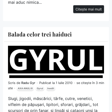
mai aduc nimica...
Citește mai mult
Balada celor trei haiduci
Scris de
Radu Gyr
Publicat la 1 Iulie 2010
se citește în 3 min
ute
AXA ANUL III
Gyrul
Inedit
Slugi, jigodii, măscărici, târfe, cutre, venetici,
vifleim de păpușari, lipitori, sforari, grăjdari,, tot
scursori de prin fanar, și lingăi și cațaoni unși la