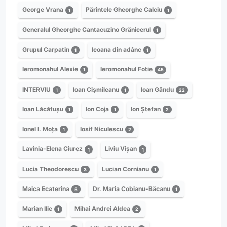
George Vrana
Părintele Gheorghe Calciu
1
1
Generalul Gheorghe Cantacuzino Grănicerul
1
Grupul Carpatin
Icoana din adânc
1
1
Ieromonahul Alexie
Ieromonahul Fotie
1
45
INTERVIU
Ioan Cișmileanu
Ioan Gându
1
1
22
Ioan Lăcătușu
Ion Coja
Ion Ștefan
1
1
2
Ionel I. Moța
Iosif Niculescu
1
2
Lavinia-Elena Ciurez
Liviu Vișan
1
1
Lucia Theodorescu
Lucian Cornianu
3
1
Maica Ecaterina
Dr. Maria Cobianu-Băcanu
5
1
Marian Ilie
Mihai Andrei Aldea
1
2