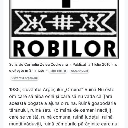
Scris de
Corneliu Zelea Codreanu
Publicat la 1 Iulie 2010
s
e citește în 3 minute
Râpa robilor
AXA ANUL III
Cuvântul Argeșului
1935, Cuvântul Argeșului „O ruină” Ruina Nu este
om care să aibă ochi și care să nu vadă că Țara
aceasta bogată a ajuns o ruină. Ruină gospodăria
țăranului, ruină satul (o mână de oameni necăjiți
care se vaită), ruină comuna, ruină județul, ruină
munții văduviți, ruină câmpurile părăginite care nu