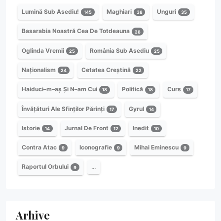
Lumină Sub Asediu!
Maghiari
Unguri
145
38
35
Basarabia Noastră Cea De Totdeauna
28
Oglinda Vremii
România Sub Asediu
25
25
Naționalism
Cetatea Creștină
24
22
Haiduci–m–aș Și N–am Cui
Politică
Curs
18
18
17
Învățături Ale Sfinților Părinți
Gyrul
17
14
Istorie
Jurnal De Front
Inedit
14
12
10
Contra Atac
Iconografie
Mihai Eminescu
9
9
9
Raportul Orbului
…
9
Arhive