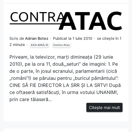
Scris de
Adrian Botez
Publicat la 1 Iulie 2010
se citește în 1
2 minute
AXA ANUL III
Contra Atac
Priveam, la televizor, marți dimineața (29 iunie
2010), pe la ora 11, două,„seturi” de imagini: 1. Pe
de o parte, în josul ecranului, parlamentarii (cică
„români”!) se păruiau pentru „buricul pământului”:
CINE SĂ FIE DIRECTOR LA SRR ȘI LA SRTV! După
ce oftaseră satisfăcuți, în urma votului UNANIM!,
prin care tăiaseră...
Citește mai mult