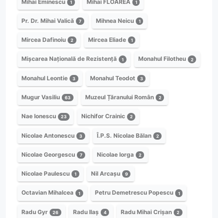
Mihai Eminescu
Mihai FLOAREA
1
1
Pr. Dr. Mihai Valică
Mihnea Neicu
7
1
Mircea Dafinoiu
Mircea Eliade
2
1
Mișcarea Națională de Rezistență
Monahul Filotheu
1
2
Monahul Leontie
Monahul Teodot
3
3
Mugur Vasiliu
Muzeul Țăranului Român
63
2
Nae Ionescu
Nichifor Crainic
23
2
Nicolae Antonescu
Î.P.S. Nicolae Bălan
3
2
Nicolae Georgescu
Nicolae Iorga
7
2
Nicolae Paulescu
Nil Arcașu
1
9
Octavian Mihalcea
Petru Demetrescu Popescu
1
1
Radu Gyr
Radu Ilaș
Radu Mihai Crișan
26
4
2