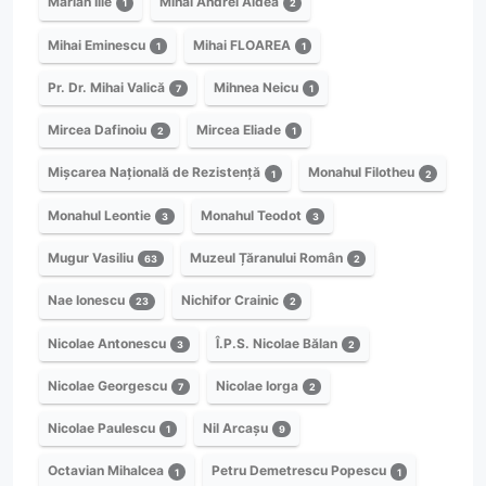
Marian Ilie
Mihai Andrei Aldea
1
2
Mihai Eminescu
Mihai FLOAREA
1
1
Pr. Dr. Mihai Valică
Mihnea Neicu
7
1
Mircea Dafinoiu
Mircea Eliade
2
1
Mișcarea Națională de Rezistență
Monahul Filotheu
1
2
Monahul Leontie
Monahul Teodot
3
3
Mugur Vasiliu
Muzeul Țăranului Român
63
2
Nae Ionescu
Nichifor Crainic
23
2
Nicolae Antonescu
Î.P.S. Nicolae Bălan
3
2
Nicolae Georgescu
Nicolae Iorga
7
2
Nicolae Paulescu
Nil Arcașu
1
9
Octavian Mihalcea
Petru Demetrescu Popescu
1
1