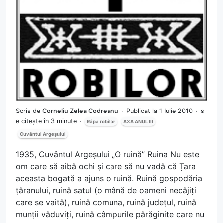
Scris de
Corneliu Zelea Codreanu
Publicat la 1 Iulie 2010
s
e citește în 3 minute
Râpa robilor
AXA ANUL III
Cuvântul Argeșului
1935, Cuvântul Argeșului „O ruină” Ruina Nu este
om care să aibă ochi și care să nu vadă că Țara
aceasta bogată a ajuns o ruină. Ruină gospodăria
țăranului, ruină satul (o mână de oameni necăjiți
care se vaită), ruină comuna, ruină județul, ruină
munții văduviți, ruină câmpurile părăginite care nu