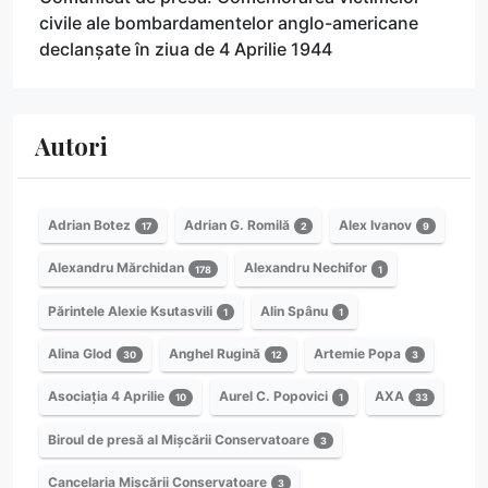
civile ale bombardamentelor anglo-americane
declanșate în ziua de 4 Aprilie 1944
Autori
Adrian Botez
Adrian G. Romilă
Alex Ivanov
17
2
9
Alexandru Mărchidan
Alexandru Nechifor
178
1
Părintele Alexie Ksutasvili
Alin Spânu
1
1
Alina Glod
Anghel Rugină
Artemie Popa
30
12
3
Asociația 4 Aprilie
Aurel C. Popovici
AXA
10
1
33
Biroul de presă al Mișcării Conservatoare
3
Cancelaria Mișcării Conservatoare
3