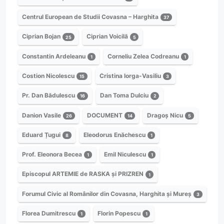
Centrul European de Studii Covasna – Harghita
37
Ciprian Bojan
Ciprian Voicilă
25
5
Constantin Ardeleanu
Corneliu Zelea Codreanu
1
1
Costion Nicolescu
Cristina Iorga-Vasiliu
15
3
Pr. Dan Bădulescu
Dan Toma Dulciu
16
2
Danion Vasile
DOCUMENT
Dragoș Nicu
26
14
5
Eduard Țugui
Eleodorus Enăchescu
8
1
Prof. Eleonora Becea
Emil Niculescu
1
1
Episcopul ARTEMIE de RASKA și PRIZREN
1
Forumul Civic al Românilor din Covasna, Harghita și Mureș
3
Florea Dumitrescu
Florin Popescu
1
1