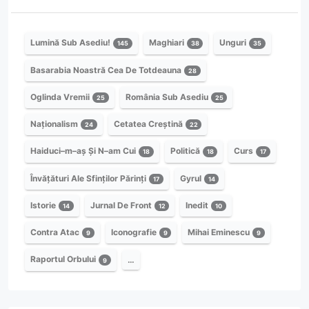
Lumină Sub Asediu!
Maghiari
Unguri
145
38
35
Basarabia Noastră Cea De Totdeauna
28
Oglinda Vremii
România Sub Asediu
25
25
Naționalism
Cetatea Creștină
24
22
Haiduci–m–aș Și N–am Cui
Politică
Curs
18
18
17
Învățături Ale Sfinților Părinți
Gyrul
17
14
Istorie
Jurnal De Front
Inedit
14
12
10
Contra Atac
Iconografie
Mihai Eminescu
9
9
9
Raportul Orbului
…
9