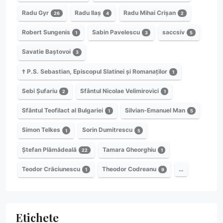
Radu Gyr
Radu Ilaș
Radu Mihai Crișan
26
4
2
Robert Sungenis
Sabin Pavelescu
saccsiv
1
3
5
Savatie Baștovoi
3
† P.S. Sebastian, Episcopul Slatinei și Romanaților
1
Sebi Șufariu
Sfântul Nicolae Velimirovici
2
1
Sfântul Teofilact al Bulgariei
Silvian-Emanuel Man
1
5
Simon Telkes
Sorin Dumitrescu
1
5
Ștefan Plămădeală
Tamara Gheorghiu
22
1
Teodor Crăciunescu
Theodor Codreanu
…
1
9
Etichete