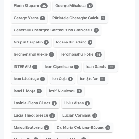
Florin Stuparu
George Mihalcea
45
17
George Vrana
Părintele Gheorghe Calciu
1
1
Generalul Gheorghe Cantacuzino Grănicerul
1
Grupul Carpatin
Icoana din adânc
1
1
Ieromonahul Alexie
Ieromonahul Fotie
1
45
INTERVIU
Ioan Cișmileanu
Ioan Gându
1
1
22
Ioan Lăcătușu
Ion Coja
Ion Ștefan
1
1
2
Ionel I. Moța
Iosif Niculescu
1
2
Lavinia-Elena Ciurez
Liviu Vișan
1
1
Lucia Theodorescu
Lucian Cornianu
3
1
Maica Ecaterina
Dr. Maria Cobianu-Băcanu
5
1