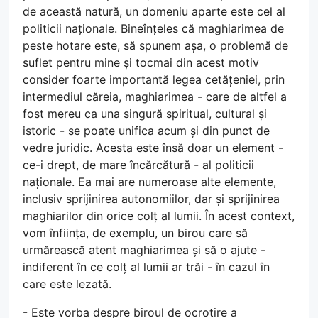
de această natură, un domeniu aparte este cel al
politicii naționale. Bineînțeles că maghiarimea de
peste hotare este, să spunem așa, o problemă de
suflet pentru mine și tocmai din acest motiv
consider foarte importantă legea cetățeniei, prin
intermediul căreia, maghiarimea - care de altfel a
fost mereu ca una singură spiritual, cultural și
istoric - se poate unifica acum și din punct de
vedre juridic. Acesta este însă doar un element -
ce-i drept, de mare încărcătură - al politicii
naționale. Ea mai are numeroase alte elemente,
inclusiv sprijinirea autonomiilor, dar și sprijinirea
maghiarilor din orice colț al lumii. În acest context,
vom înființa, de exemplu, un birou care să
urmărească atent maghiarimea și să o ajute -
indiferent în ce colț al lumii ar trăi - în cazul în
care este lezată.
- Este vorba despre biroul de ocrotire a