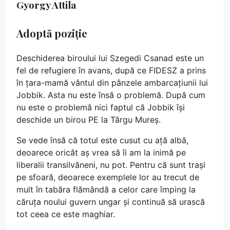
Gyorgy Attila
Adoptă poziție
Deschiderea biroului lui Szegedi Csanad este un
fel de refugiere în avans, după ce FIDESZ a prins
în țara-mamă vântul din pânzele ambarcațiunii lui
Jobbik. Asta nu este însă o problemă. După cum
nu este o problemă nici faptul că Jobbik își
deschide un birou PE la Târgu Mureș.
Se vede însă că totul este cusut cu ață albă,
deoarece oricât aș vrea să îi am la inimă pe
liberalii transilvăneni, nu pot. Pentru că sunt trași
pe sfoară, deoarece exemplele lor au trecut de
mult în tabăra flămândă a celor care împing la
căruța noului guvern ungar și continuă să urască
tot ceea ce este maghiar.