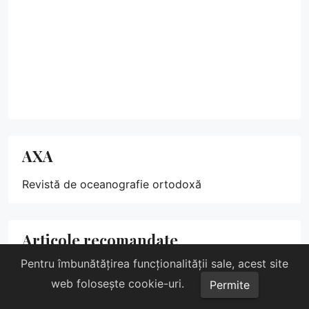
AXA
Revistă de oceanografie ortodoxă
Articole recomandate
Pentru îmbunătățirea funcționalității sale, acest site
web folosește cookie-uri.
Permite
Despre dreapta politică
Cuvânt al publicației AXA către tineri