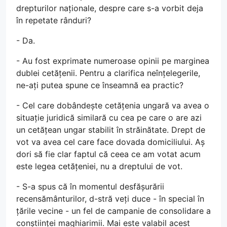
drepturilor naționale, despre care s-a vorbit deja
în repetate rânduri?
- Da.
- Au fost exprimate numeroase opinii pe marginea
dublei cetățenii. Pentru a clarifica neînțelegerile,
ne-ați putea spune ce înseamnă ea practic?
- Cel care dobândește cetățenia ungară va avea o
situație juridică similară cu cea pe care o are azi
un cetățean ungar stabilit în străinătate. Drept de
vot va avea cel care face dovada domiciliului. Aș
dori să fie clar faptul că ceea ce am votat acum
este legea cetățeniei, nu a dreptului de vot.
- S-a spus că în momentul desfășurării
recensământurilor, d-stră veți duce - în special în
țările vecine - un fel de campanie de consolidare a
conștiinței maghiarimii. Mai este valabil acest