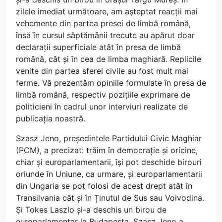
zilele imediat următoare, am așteptat reacții mai
vehemente din partea presei de limbă română,
însă în cursul săptămânii trecute au apărut doar
declarații superficiale atât în presa de limbă
română, cât și în cea de limba maghiară. Replicile
venite din partea sferei civile au fost mult mai
ferme. Vă prezentăm opiniile formulate în presa de
limbă română, respectiv pozițiile exprimare de
politicieni în cadrul unor interviuri realizate de
publicația noastră.
Szasz Jeno, președintele Partidului Civic Maghiar
(PCM), a precizat: trăim în democrație și oricine,
chiar și europarlamentarii, își pot deschide birouri
oriunde în Uniune, ca urmare, și europarlamentarii
din Ungaria se pot folosi de acest drept atât în
Transilvania cât și în Ținutul de Sus sau Voivodina.
Și Tokes Laszlo și-a deschis un birou de
europarlamentar la Budapesta. Szasz Jeno a