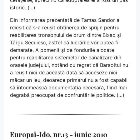
cetățenie, apreciind că adoptarea ei a fost un pas
istoric. (…)
Din informarea prezentată de Tamas Sandor a
reieșit că s-a reușit obținerea de sprijin pentru
reabilitarea tronsonului de drum dintre Bixad și
Târgu Secuiesc, astfel că lucrările vor putea fi
demarate. A pomenit și de fondurile alocate
pentru reabilitarea sistemelor de canalizare din
orașele județului, notând cu regret că Baraoltul nu
a reușit nici de această dată să acceseze nici
măcar un leu, deoarece primarul nu a fost capabil
să întocmească documentația necesară, fiind mai
degrabă preocupat de confruntările politice. (…)
Europai-Ido, nr.13 - iunie 2010