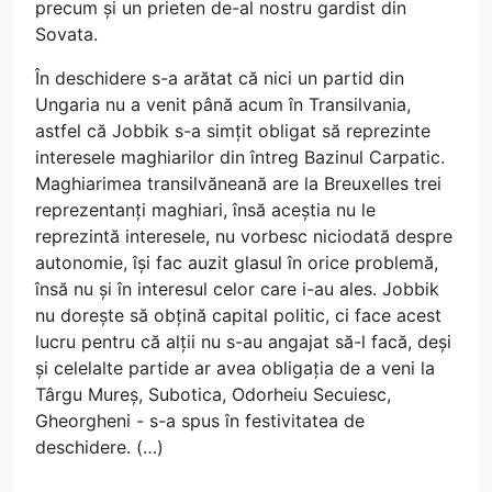
precum și un prieten de-al nostru gardist din
Sovata.
În deschidere s-a arătat că nici un partid din
Ungaria nu a venit până acum în Transilvania,
astfel că Jobbik s-a simțit obligat să reprezinte
interesele maghiarilor din întreg Bazinul Carpatic.
Maghiarimea transilvăneană are la Breuxelles trei
reprezentanți maghiari, însă aceștia nu le
reprezintă interesele, nu vorbesc niciodată despre
autonomie, își fac auzit glasul în orice problemă,
însă nu și în interesul celor care i-au ales. Jobbik
nu dorește să obțină capital politic, ci face acest
lucru pentru că alții nu s-au angajat să-l facă, deși
și celelalte partide ar avea obligația de a veni la
Târgu Mureș, Subotica, Odorheiu Secuiesc,
Gheorgheni - s-a spus în festivitatea de
deschidere. (…)