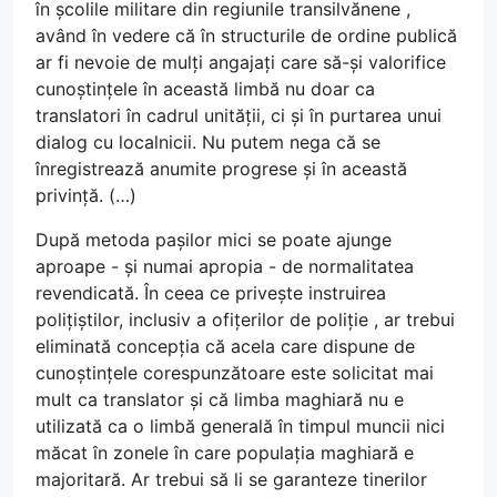
în școlile militare din regiunile transilvănene ,
având în vedere că în structurile de ordine publică
ar fi nevoie de mulți angajați care să-și valorifice
cunoștințele în această limbă nu doar ca
translatori în cadrul unității, ci și în purtarea unui
dialog cu localnicii. Nu putem nega că se
înregistrează anumite progrese și în această
privință. (…)
După metoda pașilor mici se poate ajunge
aproape - și numai apropia - de normalitatea
revendicată. În ceea ce privește instruirea
polițiștilor, inclusiv a ofițerilor de poliție , ar trebui
eliminată concepția că acela care dispune de
cunoștințele corespunzătoare este solicitat mai
mult ca translator și că limba maghiară nu e
utilizată ca o limbă generală în timpul muncii nici
măcat în zonele în care populația maghiară e
majoritară. Ar trebui să li se garanteze tinerilor