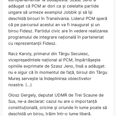
adăugat că PCM ar dori ca și celelalte partide
ungare să urmeze exemplul Jobbik și să își
deschidă birouri în Transilvania. Liderul PCM speră
că pe parcursul acestui an va fi inaugurat și un
birou Fidesz. Partidul civic are în vedere realizarea
programului de integrare națională în parteneriat
cu reprezentanții Fidesz.
Racz Karoly, primarul din Târgu Secuiesc,
vicepreședintele național al PCM, împărtășește
opiniile exprimate de Szasz Jeno, însă a adăugat:
nu e sigur că în momentul de față, biroul din Târgu
Mureș servește la îndeplinirea obiectivelor
noastre. (…)
Olosz Gergely, deputat UDMR de Trei Scaune de
Sus, ne-a declarat: cazul nu are o importanță
constituțională, oricine și oriunde în lume poate să
deschidă un birou, trăim într-o lume liberă.