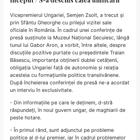
Vicepremierul Ungariei, Semjen Zsolt, a trecut și
prin Sfântu Gheorghe cu prilejul vizitei sale
oficiale în România. În cadrul unei conferințe de
presă susținute la Muzeul Național Secuiesc, lângă
tunul lui Gabor Aron, a vorbit, între altele, despre
discuțiile pozitive purtate cu președintele Traian
Băsescu, importanța obținerii dublei cetățenii,
obligația Ungariei față de autonomie și relația
acesteia cu formațiunile politice transilvănene.
După încheierea conferinței de presă ne-a acordat
un interviu în exclusivitate.
- Din informațiile pe care le deținem, d-stră
răspundeți, în noul guvern ungar, de maghiarii de
peste hotare.
- În primul rând, sunt adjunctul pe probleme
politice al d-lui premier, iar în cadrul problemelor