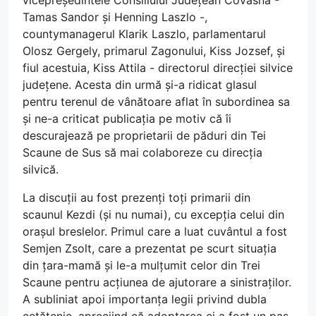
vicepreședintele Consiliului Județean Covasna -
Tamas Sandor și Henning Laszlo -,
countymanagerul Klarik Laszlo, parlamentarul
Olosz Gergely, primarul Zagonului, Kiss Jozsef, și
fiul acestuia, Kiss Attila - directorul direcției silvice
județene. Acesta din urmă și-a ridicat glasul
pentru terenul de vânătoare aflat în subordinea sa
și ne-a criticat publicația pe motiv că îi
descurajează pe proprietarii de păduri din Tei
Scaune de Sus să mai colaboreze cu direcția
silvică.
La discuții au fost prezenți toți primarii din
scaunul Kezdi (și nu numai), cu excepția celui din
orașul breslelor. Primul care a luat cuvântul a fost
Semjen Zsolt, care a prezentat pe scurt situația
din țara-mamă și le-a mulțumit celor din Trei
Scaune pentru acțiunea de ajutorare a sinistraților.
A subliniat apoi importanța legii privind dubla