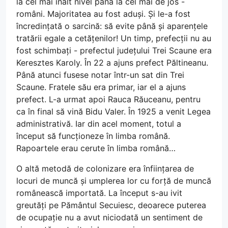
la cel mai înalt nivel până la cel mai de jos -
români. Majoritatea au fost aduși. Și le-a fost
încredințată o sarcină: să evite până și aparențele
tratării egale a cetățenilor! Un timp, prefecții nu au
fost schimbați - prefectul județului Trei Scaune era
Keresztes Karoly. În 22 a ajuns prefect Păltineanu.
Până atunci fusese notar într-un sat din Trei
Scaune. Fratele său era primar, iar el a ajuns
prefect. L-a urmat apoi Rauca Răuceanu, pentru
ca în final să vină Bidu Valer. În 1925 a venit Legea
administrativă. Iar din acel moment, totul a
început să funcționeze în limba română.
Rapoartele erau cerute în limba română…
O altă metodă de colonizare era înființarea de
locuri de muncă și umplerea lor cu forță de muncă
românească importată. La început s-au ivit
greutăți pe Pământul Secuiesc, deoarece puterea
de ocupație nu a avut niciodată un sentiment de