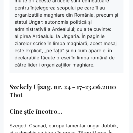
multe ori aceste articole sunt edificatoare
pentru înțelegerea scopului pe care îl au
organizațiile maghiare din România, precum și
statul Ungar: autonomia politică și
administrativă a Ardealului; cu alte cuvinte:
alipirea Ardealului la Ungaria. În paginile
ziarelor scrise în limba maghiară, acest mesaj
este explicit, „pe față” și nu cum apare el în
declarațiile făcute presei în limba română de
către liderii organizațiilor maghiare.
Szekely Ujsag, nr. 24 - 17-23.06.2010
Thot
Cine știe încotro…
Szegedi Csanad, europarlamentar ungar Jobbik,
și-a deschis un birou în orașul Târgu Mureș. În