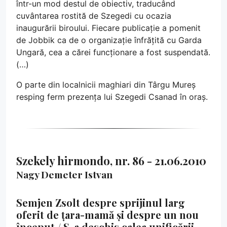
într-un mod destul de obiectiv, traducând
cuvântarea rostită de Szegedi cu ocazia
inaugurării biroului. Fiecare publicație a pomenit
de Jobbik ca de o organizație înfrățită cu Garda
Ungară, cea a cărei funcționare a fost suspendată.
(…)
O parte din localnicii maghiari din Târgu Mureș
resping ferm prezența lui Szegedi Csanad în oraș.
Szekely hirmondo, nr. 86 - 21.06.2010
Nagy Demeter Istvan
Semjen Zsolt despre sprijinul larg
oferit de țara-mamă și despre un nou
început / S-a deschis calea unificării