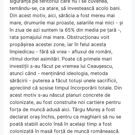
siguranță pe teritoriul care nu i se cuvenea,
temându-se, ca atare, să investească acolo bani.
Din acest motiv, aici, sărăcia a fost mereu mai
mare, drumurile mai proaste, salariile mai mici - și
în ziua de azi suntem la 65% din media pe țară -,
rata șomajului mai mare. Obstrucționau voit
propășirea acestei zone, iar în felul acesta
împiedicau - fără să vrea - afluxul de români,
ritmul doritei asimilări. Poate că primele mari
investiții s-au făcut pe vremea lui Ceaușescu,
atunci când - menținând ideologia, metoda
sărăcirii - puterea a făcut totuși unele sacrificii,
apreciind că sosise timpul încorporării totale. Din
acest motiv s-au născut planuri concrete de
colonizate, au fost construite noi cartiere pentru
forța de muncă adusă aici. Târgu Mureș a fost
declarat oraș închis, pentru ca maghiarii să nu se
poată stabili acolo însă în același timp a fost
colonizată în masă forță de muncă românească.