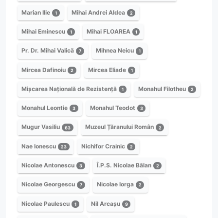
Marian Ilie
Mihai Andrei Aldea
1
2
Mihai Eminescu
Mihai FLOAREA
1
1
Pr. Dr. Mihai Valică
Mihnea Neicu
7
1
Mircea Dafinoiu
Mircea Eliade
2
1
Mișcarea Națională de Rezistență
Monahul Filotheu
1
2
Monahul Leontie
Monahul Teodot
3
3
Mugur Vasiliu
Muzeul Țăranului Român
63
2
Nae Ionescu
Nichifor Crainic
23
2
Nicolae Antonescu
Î.P.S. Nicolae Bălan
3
2
Nicolae Georgescu
Nicolae Iorga
7
2
Nicolae Paulescu
Nil Arcașu
1
9