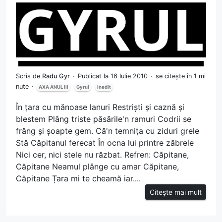
Scris de
Radu Gyr
Publicat la 16 Iulie 2010
se citește în 1 mi
nute
AXA ANUL III
Gyrul
Inedit
În țara cu mănoase lanuri Restriști și caznă și
blestem Plâng triste păsările'n ramuri Codrii se
frâng și șoapte gem. Că'n temnița cu ziduri grele
Stă Căpitanul ferecat În ocna lui printre zăbrele
Nici cer, nici stele nu răzbat. Refren: Căpitane,
Căpitane Neamul plânge cu amar Căpitane,
Căpitane Țara mi te cheamă iar....
Citește mai mult