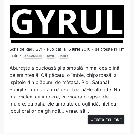
Scris de
Radu Gyr
Publicat la 16 Iunie 2010
se citește în 1 m
inute
AXA ANUL III
Gyrul
Inedit
Aburește a pucioasă și a smoală inima, cea plină
de sminteală. Că păcatul o îmbie, chiparoasă, și
ispitele din plăpumi de mătasă. Piei, Satană!
Pungile rotunde zornăie-le, toarnă-le altunde. Nu
mai vicleni cu îmbiere, cu vioara coapsei de
muiere, cu paharele umplute cu oglindă, nici cu
jocul crailor de ghindă… Vreau să...
Citește mai mult