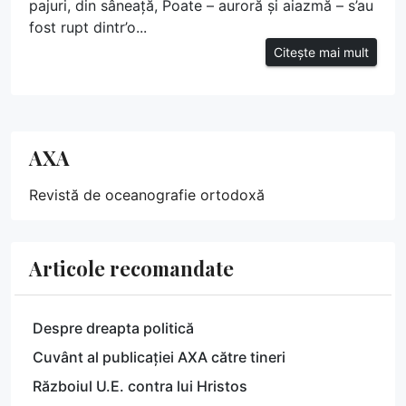
pajuri, din sâneață, Poate – auroră și aiazmă – s’au
fost rupt dintr’o...
Citește mai mult
AXA
Revistă de oceanografie ortodoxă
Articole recomandate
Despre dreapta politică
Cuvânt al publicației AXA către tineri
Războiul U.E. contra lui Hristos