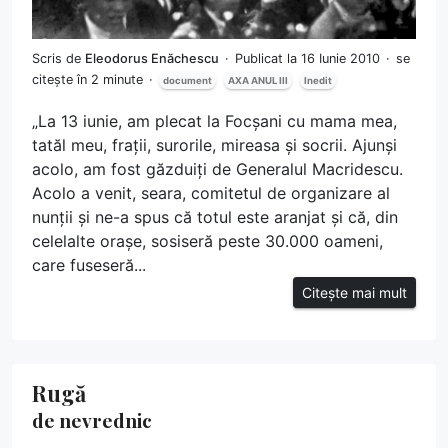
Scris de
Eleodorus Enăchescu
Publicat la 16 Iunie 2010
se
citește în 2 minute
document
AXA ANUL III
Inedit
„La 13 iunie, am plecat la Focșani cu mama mea,
tatăl meu, frații, surorile, mireasa și socrii. Ajunși
acolo, am fost găzduiți de Generalul Macridescu.
Acolo a venit, seara, comitetul de organizare al
nunții și ne-a spus că totul este aranjat și că, din
celelalte orașe, sosiseră peste 30.000 oameni,
care fuseseră...
Citește mai mult
Rugă
de nevrednic