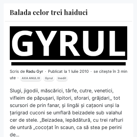
Balada celor trei haiduci
Scris de
Radu Gyr
Publicat la 1 Iulie 2010
se citește în 3 min
ute
AXA ANUL III
Gyrul
Inedit
Slugi, jigodii, măscărici, târfe, cutre, venetici,
vifleim de păpușari, lipitori, sforari, grăjdari,, tot
scursori de prin fanar, și lingăi și cațaoni unși la
țarigrad cuconi se umflară beizadele sub valahul
cer de stele. „Beizadea, lepădătură, cu trei rafturi
de untură „cocoțat în scaun, ca să stea pe perini
de...