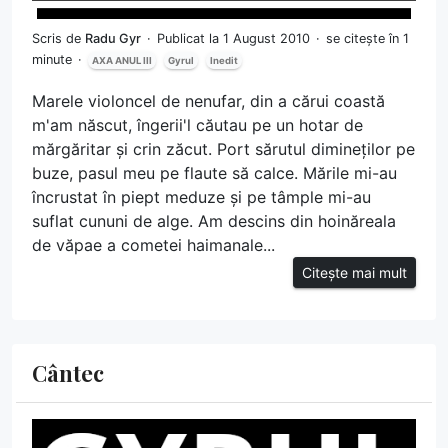
Scris de
Radu Gyr
Publicat la 1 August 2010
se citește în 1
minute
AXA ANUL III
Gyrul
Inedit
Marele violoncel de nenufar, din a cărui coastă
m'am născut, îngerii'l căutau pe un hotar de
mărgăritar și crin zăcut. Port sărutul dimineților pe
buze, pasul meu pe flaute să calce. Mările mi-au
încrustat în piept meduze și pe tâmple mi-au
suflat cununi de alge. Am descins din hoinăreala
de văpae a cometei haimanale...
Citește mai mult
Cântec