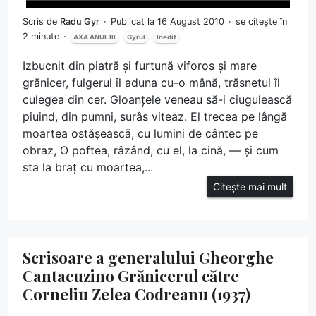
Scris de
Radu Gyr
Publicat la 16 August 2010
se citește în
2 minute
AXA ANUL III
Gyrul
Inedit
Izbucnit din piatră și furtună viforos și mare
grănicer, fulgerul îl aduna cu-o mână, trăsnetul îl
culegea din cer. Gloanțele veneau să-i ciugulească
piuind, din pumni, surâs viteaz. El trecea pe lângă
moartea ostășească, cu lumini de cântec pe
obraz, O poftea, râzând, cu el, la cină, — și cum
sta la braț cu moartea,...
Citește mai mult
Scrisoare a generalului Gheorghe
Cantacuzino Grănicerul către
Corneliu Zelea Codreanu (1937)