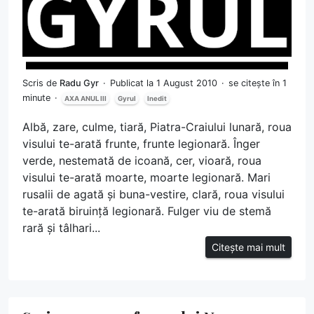
Scris de
Radu Gyr
Publicat la 1 August 2010
se citește în 1
minute
AXA ANUL III
Gyrul
Inedit
Albă, zare, culme, tiară, Piatra-Craiului lunară, roua
visului te-arată frunte, frunte legionară. Înger
verde, nestemată de icoană, cer, vioară, roua
visului te-arată moarte, moarte legionară. Mari
rusalii de agată şi buna-vestire, clară, roua visului
te-arată biruință legionară. Fulger viu de stemă
rară şi tâlhari...
Citește mai mult