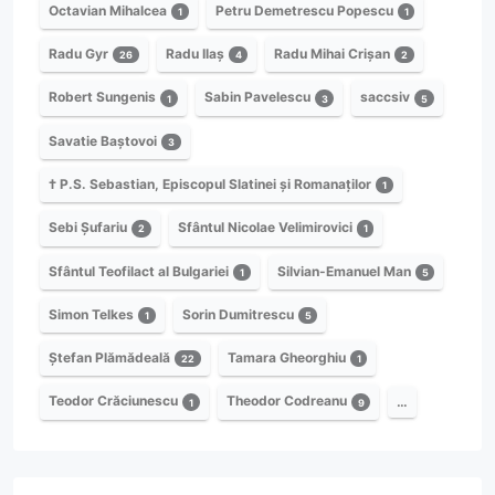
Octavian Mihalcea
Petru Demetrescu Popescu
1
1
Radu Gyr
Radu Ilaș
Radu Mihai Crișan
26
4
2
Robert Sungenis
Sabin Pavelescu
saccsiv
1
3
5
Savatie Baștovoi
3
† P.S. Sebastian, Episcopul Slatinei și Romanaților
1
Sebi Șufariu
Sfântul Nicolae Velimirovici
2
1
Sfântul Teofilact al Bulgariei
Silvian-Emanuel Man
1
5
Simon Telkes
Sorin Dumitrescu
1
5
Ștefan Plămădeală
Tamara Gheorghiu
22
1
Teodor Crăciunescu
Theodor Codreanu
…
1
9