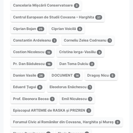
Cancelaria Mișcării Conservatoare
3
Centrul European de Studii Covasna – Harghita
37
Ciprian Bojan
Ciprian Voicilă
25
5
Constantin Ardeleanu
Corneliu Zelea Codreanu
1
1
Costion Nicolescu
Cristina Iorga-Vasiliu
15
3
Pr. Dan Bădulescu
Dan Toma Dulciu
16
2
Danion Vasile
DOCUMENT
Dragoș Nicu
26
14
5
Eduard Țugui
Eleodorus Enăchescu
8
1
Prof. Eleonora Becea
Emil Niculescu
1
1
Episcopul ARTEMIE de RASKA și PRIZREN
1
Forumul Civic al Românilor din Covasna, Harghita și Mureș
3