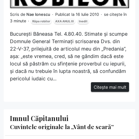
Scris de
Nae Ionescu
Publicat la 16 Iulie 2010
se citește în
3 minute
Râpa robilor
AXA ANUL III
Inedit
București Băneasa Tel. 4.80.40. Stimate și scumpe
Domnule General Terminați scrisoarea Dvs. din
22-V-37, prilejuită de articolul meu din „Predania”,
așa: „este vremea, cred, să ne gândim dacă este
locul să păstrăm cu sfințenie proverbul cu iepurii,
și dacă nu trebuie în lupta noastră, să confundăm
pericolul iudaic cu...
Citește mai mult
Imnul Căpitanului
Cuvintele originale la „Vânt de seară”