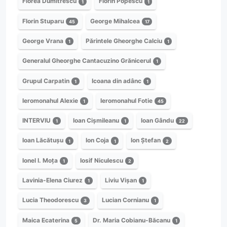
Florea Dumitrescu
Florin Popescu
1
1
Florin Stuparu
George Mihalcea
45
17
George Vrana
Părintele Gheorghe Calciu
1
1
Generalul Gheorghe Cantacuzino Grănicerul
1
Grupul Carpatin
Icoana din adânc
1
1
Ieromonahul Alexie
Ieromonahul Fotie
1
45
INTERVIU
Ioan Cișmileanu
Ioan Gându
1
1
22
Ioan Lăcătușu
Ion Coja
Ion Ștefan
1
1
2
Ionel I. Moța
Iosif Niculescu
1
2
Lavinia-Elena Ciurez
Liviu Vișan
1
1
Lucia Theodorescu
Lucian Cornianu
3
1
Maica Ecaterina
Dr. Maria Cobianu-Băcanu
5
1