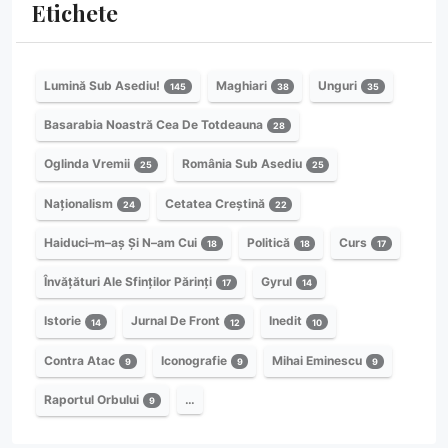
Etichete
Lumină Sub Asediu!
Maghiari
Unguri
145
38
35
Basarabia Noastră Cea De Totdeauna
28
Oglinda Vremii
România Sub Asediu
25
25
Naționalism
Cetatea Creștină
24
22
Haiduci–m–aș Și N–am Cui
Politică
Curs
18
18
17
Învățături Ale Sfinților Părinți
Gyrul
17
14
Istorie
Jurnal De Front
Inedit
14
12
10
Contra Atac
Iconografie
Mihai Eminescu
9
9
9
Raportul Orbului
…
9