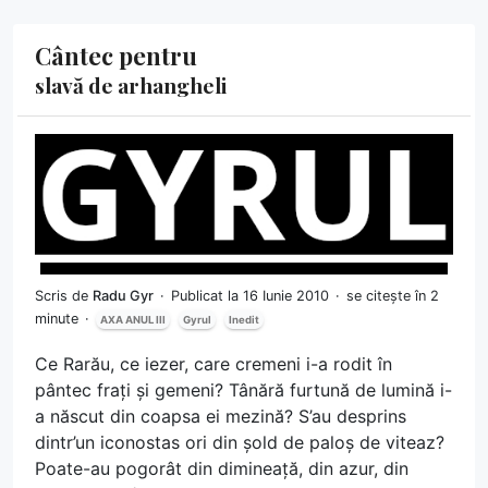
Cântec pentru
slavă de arhangheli
Scris de
Radu Gyr
Publicat la 16 Iunie 2010
se citește în 2
minute
AXA ANUL III
Gyrul
Inedit
Ce Rarău, ce iezer, care cremeni i-a rodit în
pântec frați și gemeni? Tânără furtună de lumină i-
a născut din coapsa ei mezină? S’au desprins
dintr’un iconostas ori din șold de paloș de viteaz?
Poate-au pogorât din dimineață, din azur, din