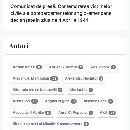
Comunicat de presă: Comemorarea victimelor
civile ale bombardamentelor anglo-americane
declanșate în ziua de 4 Aprilie 1944
Autori
Adrian Botez
Adrian G. Romilă
Alex Ivanov
17
2
9
Alexandru Mărchidan
Alexandru Nechifor
178
1
Părintele Alexie Ksutasvili
Alin Spânu
1
1
Alina Glod
Anghel Rugină
Artemie Popa
30
12
3
Asociația 4 Aprilie
Aurel C. Popovici
AXA
10
1
33
Biroul de presă al Mișcării Conservatoare
3