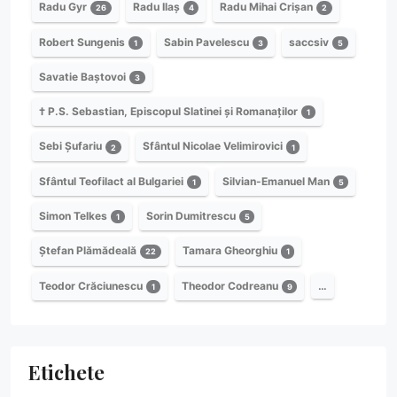
Radu Gyr
Radu Ilaș
Radu Mihai Crișan
26
4
2
Robert Sungenis
Sabin Pavelescu
saccsiv
1
3
5
Savatie Baștovoi
3
† P.S. Sebastian, Episcopul Slatinei și Romanaților
1
Sebi Șufariu
Sfântul Nicolae Velimirovici
2
1
Sfântul Teofilact al Bulgariei
Silvian-Emanuel Man
1
5
Simon Telkes
Sorin Dumitrescu
1
5
Ștefan Plămădeală
Tamara Gheorghiu
22
1
Teodor Crăciunescu
Theodor Codreanu
…
1
9
Etichete