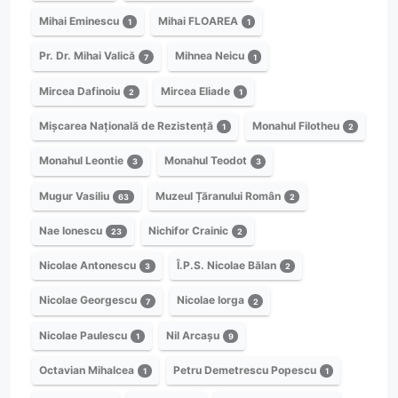
Mihai Eminescu
Mihai FLOAREA
1
1
Pr. Dr. Mihai Valică
Mihnea Neicu
7
1
Mircea Dafinoiu
Mircea Eliade
2
1
Mișcarea Națională de Rezistență
Monahul Filotheu
1
2
Monahul Leontie
Monahul Teodot
3
3
Mugur Vasiliu
Muzeul Țăranului Român
63
2
Nae Ionescu
Nichifor Crainic
23
2
Nicolae Antonescu
Î.P.S. Nicolae Bălan
3
2
Nicolae Georgescu
Nicolae Iorga
7
2
Nicolae Paulescu
Nil Arcașu
1
9
Octavian Mihalcea
Petru Demetrescu Popescu
1
1