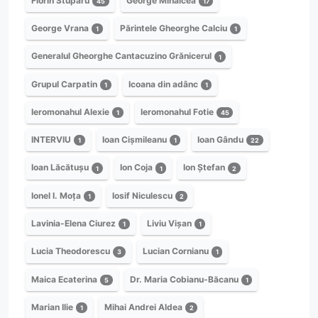
Florin Stuparu
George Mihalcea
45
17
George Vrana
Părintele Gheorghe Calciu
1
1
Generalul Gheorghe Cantacuzino Grănicerul
1
Grupul Carpatin
Icoana din adânc
1
1
Ieromonahul Alexie
Ieromonahul Fotie
1
45
INTERVIU
Ioan Cișmileanu
Ioan Gându
1
1
22
Ioan Lăcătușu
Ion Coja
Ion Ștefan
1
1
2
Ionel I. Moța
Iosif Niculescu
1
2
Lavinia-Elena Ciurez
Liviu Vișan
1
1
Lucia Theodorescu
Lucian Cornianu
3
1
Maica Ecaterina
Dr. Maria Cobianu-Băcanu
5
1
Marian Ilie
Mihai Andrei Aldea
1
2