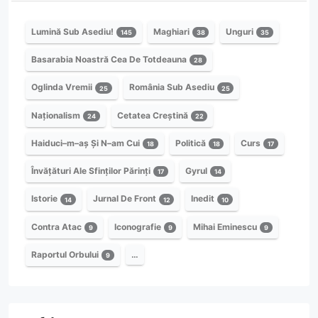
Lumină Sub Asediu!
Maghiari
Unguri
145
38
35
Basarabia Noastră Cea De Totdeauna
28
Oglinda Vremii
România Sub Asediu
25
25
Naționalism
Cetatea Creștină
24
22
Haiduci–m–aș Și N–am Cui
Politică
Curs
18
18
17
Învățături Ale Sfinților Părinți
Gyrul
17
14
Istorie
Jurnal De Front
Inedit
14
12
10
Contra Atac
Iconografie
Mihai Eminescu
9
9
9
Raportul Orbului
…
9