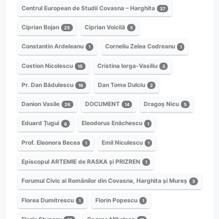
Centrul European de Studii Covasna – Harghita
37
Ciprian Bojan
Ciprian Voicilă
25
5
Constantin Ardeleanu
Corneliu Zelea Codreanu
1
1
Costion Nicolescu
Cristina Iorga-Vasiliu
15
3
Pr. Dan Bădulescu
Dan Toma Dulciu
16
2
Danion Vasile
DOCUMENT
Dragoș Nicu
26
14
5
Eduard Țugui
Eleodorus Enăchescu
8
1
Prof. Eleonora Becea
Emil Niculescu
1
1
Episcopul ARTEMIE de RASKA și PRIZREN
1
Forumul Civic al Românilor din Covasna, Harghita și Mureș
3
Florea Dumitrescu
Florin Popescu
1
1