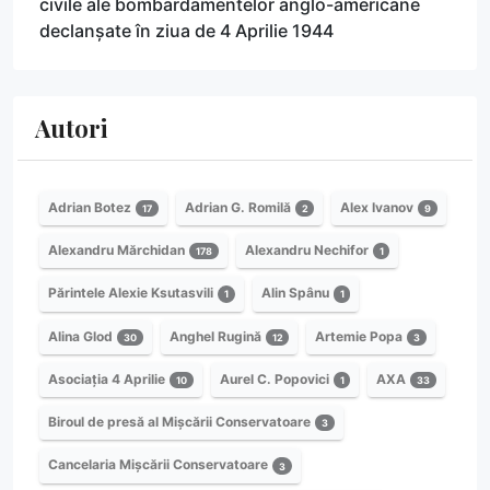
civile ale bombardamentelor anglo-americane
declanșate în ziua de 4 Aprilie 1944
Autori
Adrian Botez
Adrian G. Romilă
Alex Ivanov
17
2
9
Alexandru Mărchidan
Alexandru Nechifor
178
1
Părintele Alexie Ksutasvili
Alin Spânu
1
1
Alina Glod
Anghel Rugină
Artemie Popa
30
12
3
Asociația 4 Aprilie
Aurel C. Popovici
AXA
10
1
33
Biroul de presă al Mișcării Conservatoare
3
Cancelaria Mișcării Conservatoare
3