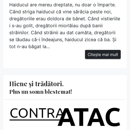
Haiducul are mereu dreptate, nu doar o împarte.
Când striga haiducul că vine sărăcia peste noi,
dregătoriile erau doldora de bănet. Când vistieriile
i s-au golit, dregătorii miorlăiau după banii
străinilor. Când străinii au dat camăta, dregătorii
se lăudau că-i îndeajuns, haiducul zicea că ba. Și
tot n-au băgat la...
Citește mai mult
Hiene și trădători.
Plus un somn blestemat!