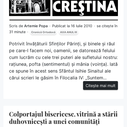
Scris de
Artemie Popa
Publicat la 16 Iulie 2010
se citește în
31 minute
Cronică Ortodoxă
AXA ANUL III
Potrivit învățăturii Sfinților Părinți, și binele și răul
pe care-l facem noi, oamenii, se datorează felului
cum lucrăm cu cele trei puteri ale sufletului nostru:
rațiunea, pofta (sentimentul) și mânia (voința). Iată
ce spune în acest sens Sfântul Isihie Sinaitul ale
cărui scrieri le găsim în Filocalia IV: „Suntem...
Citește mai mult
Colportajul bisericesc, vitrină a stării
duhovnicești a unei comunități