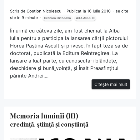
Scris de
Costion Nicolescu
Publicat la 16 Iulie 2010
se cite
ște în 9 minute
Cronică Ortodoxă
AXA ANUL III
În urmă cu câteva zile, am fost chemat la Alba
Iulia pentru a participa la lansarea cărții pictorului
Horea Paștina Ascult și privesc, în fapt teza sa de
doctorat, publicată la Editura Reîntregirea. La
lansare a luat parte, cu cunoscuta-i blândețe,
deschidere și bună„voință, și Înalt Preasfințitul
părinte Andrei,...
Citește mai mult
Memoria luminii (III)
credință, știință și conștiință