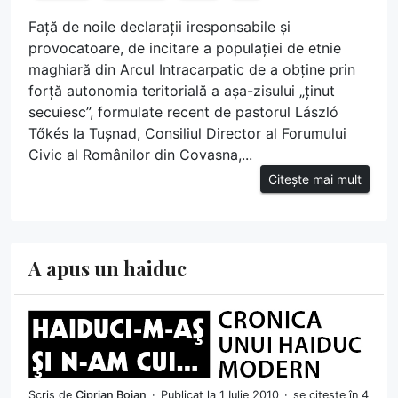
Față de noile declarații iresponsabile și
provocatoare, de incitare a populației de etnie
maghiară din Arcul Intracarpatic de a obține prin
forță autonomia teritorială a așa-zisului „ținut
secuiesc”, formulate recent de pastorul László
Tőkés la Tușnad, Consiliul Director al Forumului
Civic al Românilor din Covasna,...
Citește mai mult
A apus un haiduc
Scris de
Ciprian Bojan
Publicat la 1 Iulie 2010
se citește în 4