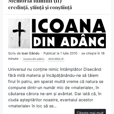
Memoria luminii (II)
credință, știință și conștiință
Scris de
Ioan Gându
Publicat la 1 Iulie 2010
se citește în 18
minute
Icoana din adânc
AXA ANUL III
Universul nu conține nimic întâmplător Disecând
fără milă materia și încăpățânându-ne să tăiem
firul în patru, am sperat multă vreme că natura se
compune dintr-un număr mic de «materiale», în
căutarea cărora ne-am și avântat. Dar iată că, în
ciuda așteptărilor noastre, evantaiul acestor
«materiale» în loc să se...
Citește mai mult