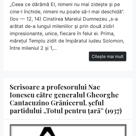
„Ceea ce dărâmă El, nimeni nu mai zidește și pe
cine-l închide, nimeni nu poate să-l mai deschidă”.
(Iov — 12, 14) Cinstirea Marelui Dumnezeu „s-a
arătat de-a lungul mileniilor și prin două zidiri
impresionante, unice, fiecare în felul ei. Prima,
mărețul Templu zidit de împăratul iudeu Solomon,
între mileniul 2 și 1,...
Citește mai mult
Scrisoare a profesorului Nae
Ionescu către generalul Gheorghe
Cantacuzino Grănicerul, șeful
partidului „Totul pentru țară” (1937)