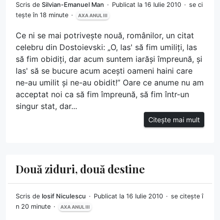
Scris de
Silvian-Emanuel Man
Publicat la 16 Iulie 2010
se ci
tește în 18 minute
AXA ANUL III
Ce ni se mai potrivește nouă, românilor, un citat
celebru din Dostoievski: „O, las' să fim umiliți, las
să fim obidiți, dar acum suntem iarăși împreună, și
las' să se bucure acum acești oameni haini care
ne-au umilit și ne-au obidit!” Oare ce anume nu am
acceptat noi ca să fim împreună, să fim într-un
singur stat, dar...
Citește mai mult
Două ziduri, două destine
Scris de
Iosif Niculescu
Publicat la 16 Iulie 2010
se citește î
n 20 minute
AXA ANUL III