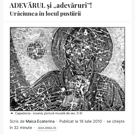
ADEVĂRUL și „adevăruri”!
Urâciunea în locul pustiirii
Scris de
Maica Ecaterina
Publicat la 16 Iulie 2010
se citește
în 32 minute
AXA ANUL III