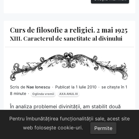
Curs de filosofie a religiei. 2 mai 1925
XIII. Caracterul de sanctitate al divinului
Scris de
Nae Ionescu
Publicat la 1 Iulie 2010
se citește în 1
8 minute
Oglinda vremii
AXA ANUL III
În analiza problemei divinității, am stabilit două
caractere particulare ale acestei realități:
Pentru îmbunătățirea funcționalității sale, acest site
existența absolută și activitatea, acțiunea continuă
web folosește cookie-uri.
Permite
și necondiționată. În opozițiune cu existența
absolută și cu acțiunea continuă, caractere pe