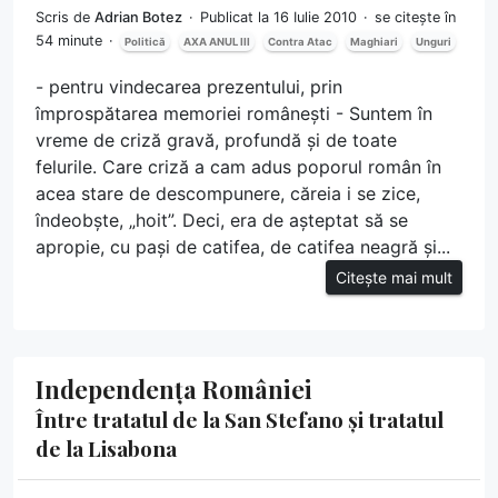
Scris de
Adrian Botez
Publicat la 16 Iulie 2010
se citește în
54 minute
Politică
AXA ANUL III
Contra Atac
Maghiari
Unguri
- pentru vindecarea prezentului, prin
împrospătarea memoriei românești - Suntem în
vreme de criză gravă, profundă și de toate
felurile. Care criză a cam adus poporul român în
acea stare de descompunere, căreia i se zice,
îndeobște, „hoit”. Deci, era de așteptat să se
apropie, cu pași de catifea, de catifea neagră și...
Citește mai mult
Independența României
Între tratatul de la San Stefano și tratatul
de la Lisabona