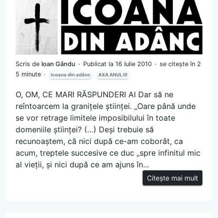
Scris de
Ioan Gându
Publicat la 16 Iulie 2010
se citește în 2
5 minute
Icoana din adânc
AXA ANUL III
O, OM, CE MARI RĂSPUNDERI AI Dar să ne
reîntoarcem la granițele științei. „Oare până unde
se vor retrage limitele imposibilului în toate
domeniile științei? (…) Deși trebuie să
recunoaștem, că nici după ce-am coborât, ca
acum, treptele succesive ce duc „spre infinitul mic
al vieții, și nici după ce am ajuns în...
Citește mai mult