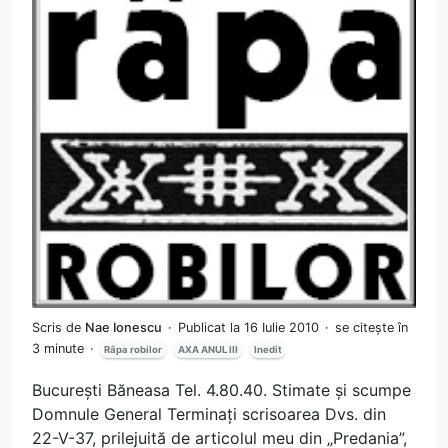
Scris de
Nae Ionescu
Publicat la 16 Iulie 2010
se citește în
3 minute
Râpa robilor
AXA ANUL III
Inedit
București Băneasa Tel. 4.80.40. Stimate și scumpe
Domnule General Terminați scrisoarea Dvs. din
22-V-37, prilejuită de articolul meu din „Predania”,