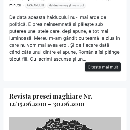
minute
AXA ANUL III
Haiduci–m–aș și n–am cui
De data aceasta haiducului nu-i mai arde de
politică. E prea neînsemnată și pălește sub
puterea unei stele care, deși apune, e tot mai
luminoasă. Mereu m-am gândit cu teamă la ziua în
care nu vom mai avea eroi. Și de fiecare dată
când câte unul dintre ei apune, România își plânge
tăcut fiii. Cu lacrimi ascunse și un...
Citește mai mult
Revista presei maghiare Nr.
12/15.06.2010 – 30.06.2010