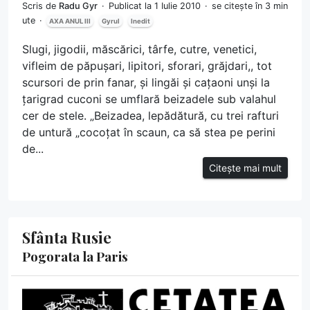
Scris de
Radu Gyr
Publicat la 1 Iulie 2010
se citește în 3 min
ute
AXA ANUL III
Gyrul
Inedit
Slugi, jigodii, măscărici, târfe, cutre, venetici,
vifleim de păpușari, lipitori, sforari, grăjdari,, tot
scursori de prin fanar, și lingăi și cațaoni unși la
țarigrad cuconi se umflară beizadele sub valahul
cer de stele. „Beizadea, lepădătură, cu trei rafturi
de untură „cocoțat în scaun, ca să stea pe perini
de...
Citește mai mult
Sfânta Rusie
Pogorata la Paris