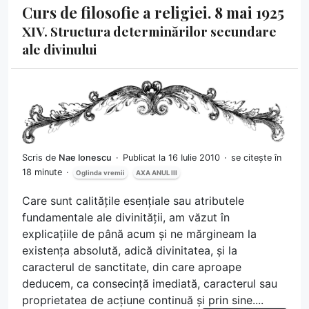
Curs de filosofie a religiei. 8 mai 1925
XIV. Structura determinărilor secundare
ale divinului
Scris de
Nae Ionescu
Publicat la 16 Iulie 2010
se citește în
18 minute
Oglinda vremii
AXA ANUL III
Care sunt calitățile esențiale sau atributele
fundamentale ale divinității, am văzut în
explicațiile de până acum și ne mărgineam la
existența absolută, adică divinitatea, și la
caracterul de sanctitate, din care aproape
deducem, ca consecință imediată, caracterul sau
proprietatea de acțiune continuă și prin sine....