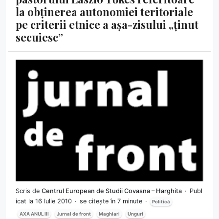
la obținerea autonomiei teritoriale
pe criterii etnice a așa-zisului „ținut
secuiesc”
Scris de
Centrul European de Studii Covasna – Harghita
Publ
icat la 16 Iulie 2010
se citește în 7 minute
Politică
AXA ANUL III
Jurnal de front
Maghiari
Unguri