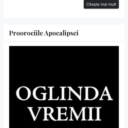
Citește mai mult
Proorociile Apocalipsei