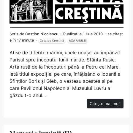
Scris de
Costion Nicolescu
Publicat la 1 Iulie 2010
se citeșt
e în 17 minute
Cetatea Creștină
AXA ANUL III
Afișe de diferite mărimi, unele uriașe, au împânzit
Parisul spre începutul lunii martie. Sfânta Rusie.
Arta rusă de la începuturi până la Petru cel Mare,
iată titlul expoziției pe care, înfățișând o icoană a
Sfinților Boris și Gleb, o vesteau acestea și pe
care Pavilionul Napoleon al Muzeului Luvru a
găzduit-o anul...
Citește mai mult