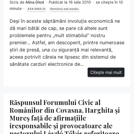
Scris de
Alina Glod
Publicat la 16 Iulie 2010
se citește în 10
minute
AXA ANUL III
România sub asediu
Deși în aceste săptămâni involuția economică ne
dă mari bătăi de cap, se pare că altele sunt
problemele pentru „mult stimabilul” nostru
premier… Astfel, am descoperit, printre numeroase
știri de presă, una cu siguranță mai relevantă,
aceea potrivit căreia ne lipsesc din sistemul de
sănătate carduri electronice de...
Citește mai mult
Răspunsul Forumului Civic al
Românilor din Covasna, Harghita și
Mureș față de afirmațiile
iresponsabile și provocatoare ale
pastorului László Tőkés referitoare