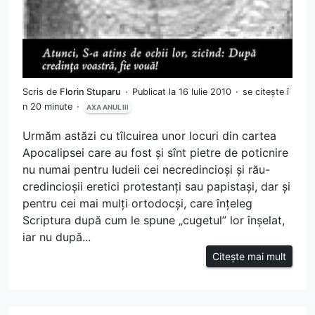
Scris de
Florin Stuparu
Publicat la 16 Iulie 2010
se citește î
n 20 minute
AXA ANUL III
Urmăm astăzi cu tîlcuirea unor locuri din cartea
Apocalipsei care au fost și sînt pietre de poticnire
nu numai pentru Iudeii cei necredincioși și rău-
credincioșii eretici protestanți sau papistași, dar și
pentru cei mai mulți ortodocși, care înțeleg
Scriptura după cum le spune „cugetul” lor înșelat,
iar nu după...
Citește mai mult