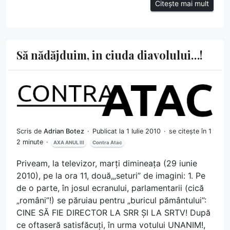
Citește mai mult
Să nădăjduim, in ciuda diavolului…!
Scris de
Adrian Botez
Publicat la 1 Iulie 2010
se citește în 1
2 minute
AXA ANUL III
Contra Atac
Priveam, la televizor, marți dimineața (29 iunie
2010), pe la ora 11, două,„seturi” de imagini: 1. Pe
de o parte, în josul ecranului, parlamentarii (cică
„români”!) se păruiau pentru „buricul pământului”:
CINE SĂ FIE DIRECTOR LA SRR ȘI LA SRTV! După
ce oftaseră satisfăcuți, în urma votului UNANIM!,