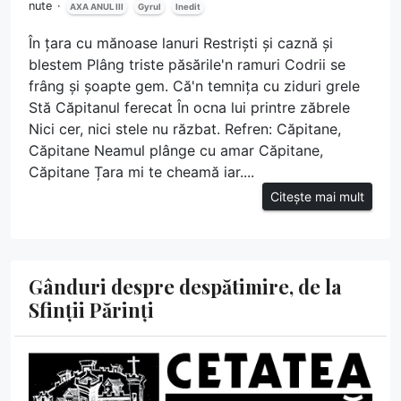
nute
AXA ANUL III
Gyrul
Inedit
În țara cu mănoase lanuri Restriști și caznă și
blestem Plâng triste păsările'n ramuri Codrii se
frâng și șoapte gem. Că'n temnița cu ziduri grele
Stă Căpitanul ferecat În ocna lui printre zăbrele
Nici cer, nici stele nu răzbat. Refren: Căpitane,
Căpitane Neamul plânge cu amar Căpitane,
Căpitane Țara mi te cheamă iar....
Citește mai mult
Gânduri despre despătimire, de la
Sfinții Părinți