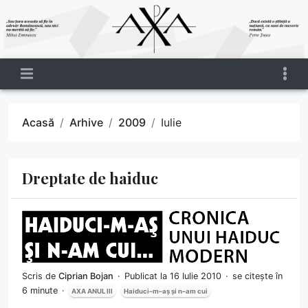
Acasă
Arhive
2009
Iulie
Dreptate de haiduc
Scris de
Ciprian Bojan
Publicat la 16 Iulie 2010
se citește în
6 minute
AXA ANUL III
Haiduci–m–aș și n–am cui