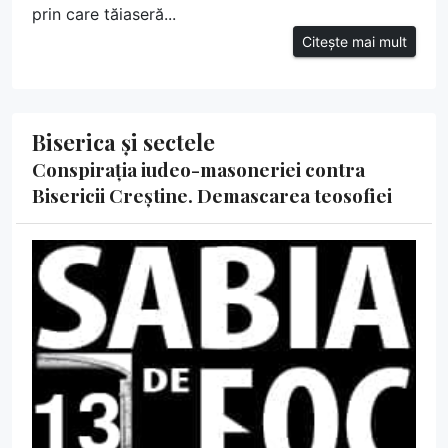
prin care tăiaseră...
Citește mai mult
Biserica și sectele
Conspirația iudeo-masoneriei contra
Bisericii Creștine. Demascarea teosofiei