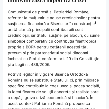
Comunicatul de presă al Patriarhiei Române,
referitor la mulțumirile aduse credincioșilor pentru
1
susținerea financiară a Bisericilor în construcție
arată clar că principalii contribuabili sunt
credincioșii, iar Statul susține, pe alocuri, cu sume
simbolice comparativ cu contribuția filantropică
2
proprie a BOR
pentru cetățenii acestei țări,
precum și prin parteneriatul social-diaconal
încheiat cu Statul, conform art. 29 din Constituție
și a Legii nr. 489/2006.
Potrivit legilor în vigoare Biserica Ortodoxă
Română nu se substituie Statului, ci, prin mijloace
specifice contribuie la coeziunea și pacea socială,
la identificarea de soluții concrete și realiste spre
a depăși grava criză economică și finaciară. În
acest context Patriarhia Română propune ca