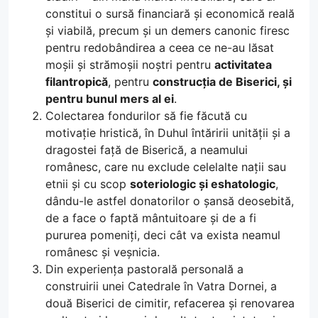
constitui o sursă financiară și economică reală
și viabilă, precum și un demers canonic firesc
pentru redobândirea a ceea ce ne-au lăsat
moșii și strămoșii noștri pentru
activitatea
filantropică
, pentru
construcția de Biserici, și
pentru bunul mers al ei
.
Colectarea fondurilor să fie făcută cu
motivație hristică, în Duhul întăririi unității și a
dragostei față de Biserică, a neamului
românesc, care nu exclude celelalte nații sau
etnii și cu scop
soteriologic și eshatologic
,
dându-le astfel donatorilor o șansă deosebită,
de a face o faptă mântuitoare și de a fi
pururea pomeniți, deci cât va exista neamul
românesc și veșnicia.
Din experiența pastorală personală a
construirii unei Catedrale în Vatra Dornei, a
două Biserici de cimitir, refacerea și renovarea