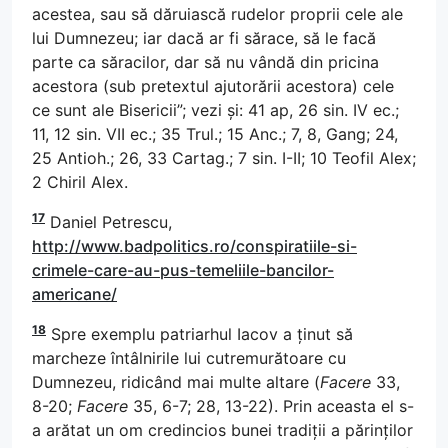
acestea, sau să dăruiască rudelor proprii cele ale
lui Dumnezeu; iar dacă ar fi sărace, să le facă
parte ca săracilor, dar să nu vândă din pricina
acestora (sub pretextul ajutorării acestora) cele
ce sunt ale Bisericii”; vezi și: 41 ap, 26 sin. IV ec.;
11, 12 sin. VII ec.; 35 Trul.; 15 Anc.; 7, 8, Gang; 24,
25 Antioh.; 26, 33 Cartag.; 7 sin. I-II; 10 Teofil Alex;
2 Chiril Alex.
17
Daniel Petrescu,
http://www.badpolitics.ro/conspiratiile-si-
crimele-care-au-pus-temeliile-bancilor-
americane/
18
Spre exemplu patriarhul Iacov a ținut să
marcheze întâlnirile lui cutremurătoare cu
Dumnezeu, ridicând mai multe altare (
Facere
33,
8-20;
Facere
35, 6-7; 28, 13-22). Prin aceasta el s-
a arătat un om credincios bunei tradiții a părinților