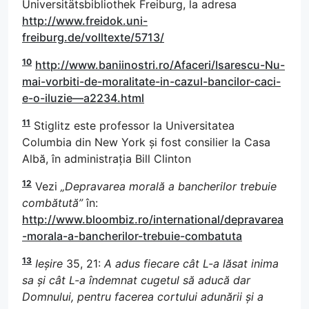
Universitätsbibliothek Freiburg, la adresa
http://www.freidok.uni-
freiburg.de/volltexte/5713/
10
http://www.baniinostri.ro/Afaceri/Isarescu-Nu-
mai-vorbiti-de-moralitate-in-cazul-bancilor-caci-
e-o-iluzie—a2234.html
11
Stiglitz este professor la Universitatea
Columbia din New York și fost consilier la Casa
Albă, în administrația Bill Clinton
12
Vezi
„Depravarea morală a bancherilor trebuie
combătută”
în:
http://www.bloombiz.ro/international/depravarea
-morala-a-bancherilor-trebuie-combatuta
13
Ieșire
35, 21:
A adus fiecare cât L-a lăsat inima
sa și cât L-a îndemnat cugetul să aducă dar
Domnului, pentru facerea cortului adunării și a