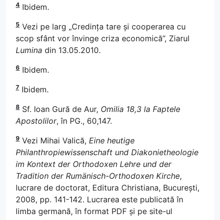
4
Ibidem.
5
Vezi pe larg „Credința tare și cooperarea cu
scop sfânt vor învinge criza economică”, Ziarul
Lumina
din 13.05.2010.
6
Ibidem.
7
Ibidem.
8
Sf. Ioan Gură de Aur,
Omilia 18,3 la Faptele
Apostolilor
, în PG., 60,147.
9
Vezi Mihai Valică,
Eine heutige
Philanthropiewissenschaft und Diakonietheologie
im Kontext der Orthodoxen Lehre und der
Tradition der Rumänisch-Orthodoxen Kirche
,
lucrare de doctorat, Editura Christiana, București,
2008, pp. 141-142. Lucrarea este publicată în
limba germană, în format PDF și pe site-ul