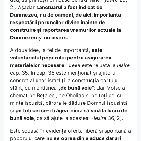
2). Așadar
sanctuarul a fost indicat de
Dumnezeu, nu de oameni, de aici, importanța
respectării poruncilor divine înainte de
construire și raportarea vremurilor actuale la
Dumnezeu și nu invers.
A doua idee, la fel de importantă,
este
voluntariatul poporului pentru asigurarea
materialelor necesare
. Ideea este reluată la
Ieșire
cap. 35. În cap. 36 este menționat și ajutorul
concret al unor israeliți la construcția cortului
sfânt, cu mențiunea
„de bună voie”
: „Iar Moise a
chemat pe Bețaleel, pe Oholiab și pe toți cei cu
minte iscusită, cărora le dăduse Domnul iscusință
și
pe toți cei ce-i trăgea inima să vină la lucru de
bună voie
, ca să ajute la acestea” (
Ieșire
36, 2).
Este scoasă în evidență oferta liberă și spontană a
poporului care
nu se oprea din a aduce daruri