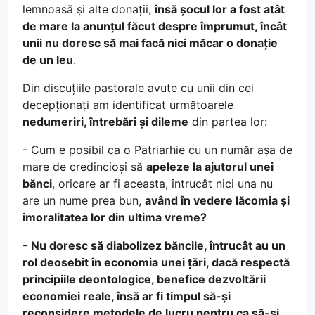
lemnoasă și alte donații,
însă șocul lor a fost atât
de mare la anunțul făcut despre împrumut, încât
unii nu doresc să mai facă nici măcar o donație
de un leu
.
Din discuțiile pastorale avute cu unii din cei
decepționați am identificat următoarele
nedumeriri, întrebări și dileme
din partea lor:
- Cum e posibil ca o Patriarhie cu un număr așa de
mare de credincioși să
apeleze la ajutorul unei
bănci
, oricare ar fi aceasta, întrucât nici una nu
are un nume prea bun,
având în vedere lăcomia și
imoralitatea lor din ultima vreme?
- Nu doresc să diabolizez băncile, întrucât au un
rol deosebit în economia unei țări, dacă respectă
principiile deontologice, benefice dezvoltării
economiei reale, însă ar fi timpul să-și
reconsidere metodele de lucru pentru ca să-și