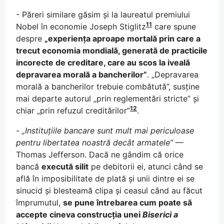
- Păreri similare găsim și la laureatul premiului
11
Nobel în economie Joseph Stiglitz
care spune
despre
„experiența aproape mortală prin care a
trecut economia mondială, generată de practicile
incorecte de creditare, care au scos la iveală
depravarea morală a bancherilor”
. „Depravarea
morală a bancherilor trebuie combătută”, susține
mai departe autorul „prin reglementări stricte” și
12
chiar „prin refuzul creditărilor”
.
-
„Instituțiile bancare sunt mult mai periculoase
pentru libertatea noastră decât armatele”
—
Thomas Jefferson. Dacă ne gândim că orice
bancă
execută silit
pe debitorii ei, atunci când se
află în imposibilitate de plată și unii dintre ei se
sinucid și blesteamă clipa și ceasul când au făcut
împrumutul,
se pune întrebarea cum poate să
accepte cineva construcția unei
Biserici a