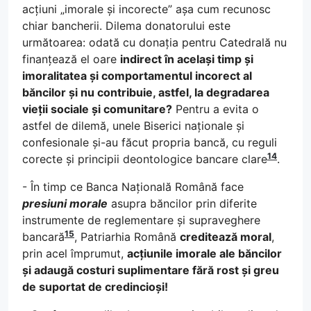
acțiuni „imorale și incorecte” așa cum recunosc
chiar bancherii. Dilema donatorului este
următoarea: odată cu donația pentru Catedrală nu
finanțează el oare
indirect în același timp și
imoralitatea și comportamentul incorect al
băncilor și nu contribuie, astfel, la degradarea
vieții sociale și comunitare?
Pentru a evita o
astfel de dilemă, unele Biserici naționale și
confesionale și-au făcut propria bancă, cu reguli
14
corecte și principii deontologice bancare clare
.
- În timp ce Banca Națională Română face
presiuni morale
asupra băncilor prin diferite
instrumente de reglementare și supraveghere
15
bancară
, Patriarhia Română
creditează moral
,
prin acel împrumut,
acțiunile imorale ale băncilor
și adaugă costuri suplimentare fără rost și greu
de suportat de credincioși!