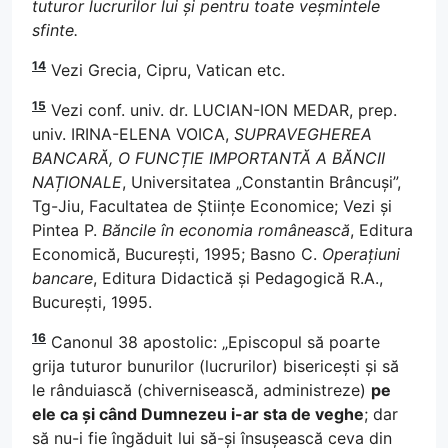
tuturor lucrurilor lui și pentru toate veșmintele
sfinte.
14
Vezi Grecia, Cipru, Vatican etc.
15
Vezi conf. univ. dr. LUCIAN-ION MEDAR, prep.
univ. IRINA-ELENA VOICA,
SUPRAVEGHEREA
BANCARĂ, O FUNCȚIE IMPORTANTĂ A BĂNCII
NAȚIONALE
, Universitatea „Constantin Brâncuși”,
Tg-Jiu, Facultatea de Științe Economice; Vezi și
Pintea P.
Băncile în economia românească
, Editura
Economică, București, 1995; Basno C.
Operațiuni
bancare
, Editura Didactică și Pedagogică R.A.,
București, 1995.
16
Canonul 38 apostolic: „Episcopul să poarte
grija tuturor bunurilor (lucrurilor) bisericești și să
le rânduiască (chivernisească, administreze)
pe
ele ca și când Dumnezeu i-ar sta de veghe
; dar
să nu-i fie îngăduit lui să-și însușească ceva din