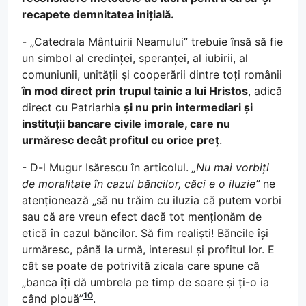
recapete demnitatea inițială.
- „Catedrala Mântuirii Neamului” trebuie însă să fie
un simbol al credinței, speranței, al iubirii, al
comuniunii, unității și cooperării dintre toți românii
în mod direct prin trupul tainic a lui Hristos
, adică
direct cu Patriarhia
și nu prin intermediari și
instituții bancare civile imorale, care nu
urmăresc decât profitul cu orice preț
.
- D-l Mugur Isărescu în articolul.
„Nu mai vorbiți
de moralitate în cazul băncilor, căci e o iluzie”
ne
atenționează „să nu trăim cu iluzia că putem vorbi
sau că are vreun efect dacă tot menționăm de
etică în cazul băncilor. Să fim realiști! Băncile își
urmăresc, până la urmă, interesul și profitul lor. E
cât se poate de potrivită zicala care spune că
„banca îți dă umbrela pe timp de soare și ți-o ia
10
când plouă”
.