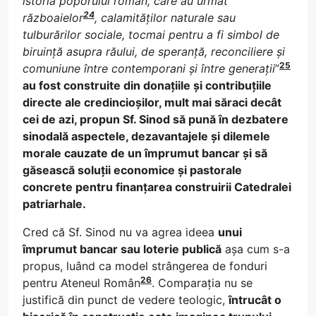
istoria poporului român, care au urmat
24
războaielor
, calamităților naturale sau
tulburărilor sociale, tocmai pentru a fi simbol de
biruință asupra răului, de speranță, reconciliere și
25
comuniune între contemporani și între generații
”
au fost construite din donațiile și contribuțiile
directe ale credincioșilor, mult mai săraci decât
cei de azi, propun Sf. Sinod să pună în dezbatere
sinodală aspectele, dezavantajele și dilemele
morale cauzate de un împrumut bancar și să
găsească soluții economice și pastorale
concrete pentru finanțarea construirii Catedralei
patriarhale.
Cred că Sf. Sinod nu va agrea ideea
unui
împrumut bancar sau loterie publică
așa cum s-a
propus, luând ca model strângerea de fonduri
26
pentru Ateneul Român
. Comparația nu se
justifică din punct de vedere teologic,
întrucât o