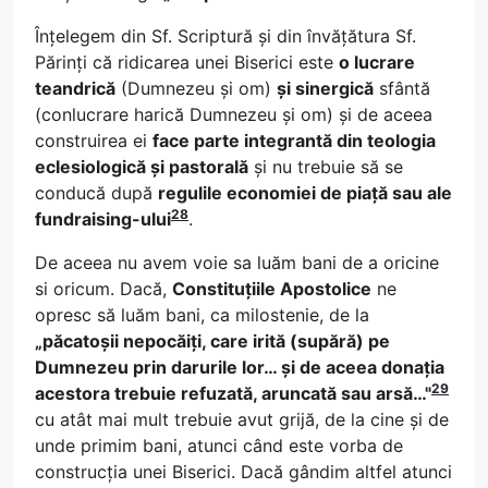
Înțelegem din Sf. Scriptură și din învățătura Sf.
Părinți că ridicarea unei Biserici este
o lucrare
teandrică
(Dumnezeu și om)
și sinergică
sfântă
(conlucrare harică Dumnezeu și om) și de aceea
construirea ei
face parte integrantă din teologia
eclesiologică și pastorală
și nu trebuie să se
conducă după
regulile economiei de piață sau ale
28
fundraising-ului
.
De aceea nu avem voie sa luăm bani de a oricine
si oricum. Dacă,
Constituțiile Apostolice
ne
opresc să luăm bani, ca milostenie, de la
„păcatoșii nepocăiți, care irită (supără) pe
Dumnezeu prin darurile lor… și de aceea donația
29
acestora trebuie refuzată, aruncată sau arsă…"
cu atât mai mult trebuie avut grijă, de la cine și de
unde primim bani, atunci când este vorba de
construcția unei Biserici. Dacă gândim altfel atunci