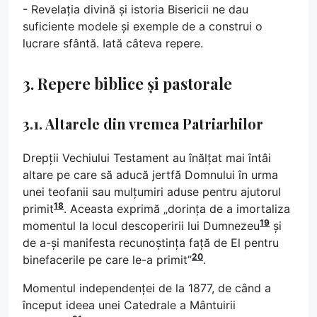
- Revelația divină și istoria Bisericii ne dau
suficiente modele și exemple de a construi o
lucrare sfântă. Iată câteva repere.
3. Repere biblice și pastorale
3.1. Altarele din vremea Patriarhilor
Drepții Vechiului Testament au înălțat mai întâi
altare pe care să aducă jertfă Domnului în urma
unei teofanii sau mulțumiri aduse pentru ajutorul
18
primit
. Aceasta exprimă „dorința de a imortaliza
19
momentul la locul descoperirii lui Dumnezeu
și
de a-și manifesta recunoștința față de El pentru
20
binefacerile pe care le-a primit”
.
Momentul independenței de la 1877, de când a
început ideea unei Catedrale a Mântuirii