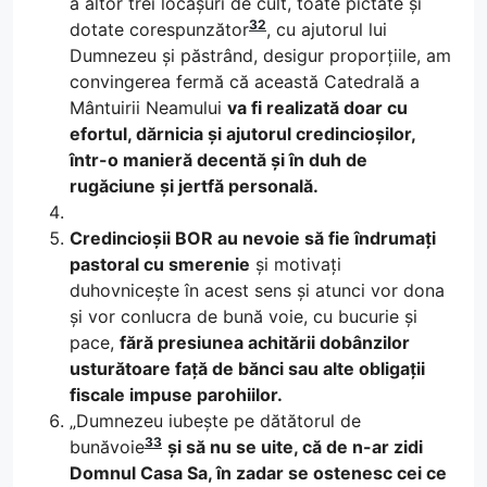
a altor trei locașuri de cult, toate pictate și
32
dotate corespunzător
, cu ajutorul lui
Dumnezeu și păstrând, desigur proporțiile, am
convingerea fermă că această Catedrală a
Mântuirii Neamului
va fi realizată doar cu
efortul, dărnicia și ajutorul credincioșilor,
într-o manieră decentă și în duh de
rugăciune și jertfă personală.
Credincioșii BOR au nevoie să fie îndrumați
pastoral cu smerenie
și motivați
duhovnicește în acest sens și atunci vor dona
și vor conlucra de bună voie, cu bucurie și
pace,
fără presiunea achitării dobânzilor
usturătoare față de bănci sau alte obligații
fiscale impuse parohiilor.
„Dumnezeu iubește pe dătătorul de
33
bunăvoie
și să nu se uite, că de n-ar zidi
Domnul Casa Sa, în zadar se ostenesc cei ce