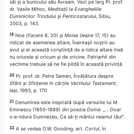
săi și a bunicului său Avraam. Vezi pe larg Pr. prof.
dr. Vasile Mihoc,
Meditații la Evangheliile
Duminicilor Triodului și Penticostarului
, Sibiu,
2003, p. 143.
19
Noe (
Facere
8, 20) și Moise (
Ieșire
17, 15) au
ridicat de asemenea altare, Înaintașii noștrii au
avut și ei această conștiință de a ridica altare însă
nu oriunde și oricum și de oricine. Patriarhii din
vechime trebuie să ne fie pildă în această privință.
20
Pr. prof. dr. Petre Semen,
Învățătura despre
Sfânt și Sfințenie în cărțile Vechiului Testament
,
Iași, 1993, p. 170
21
Denumirea este inspirată după versurile lui M.
Eminescu (1850-1889) din poezia
Doina
: „… Doar
s-a-ndura Dumnezeu, Ca să-ți mântui neamul tău!”.
22
A se vedea O.W. Gooding, art.
Cortul
, în