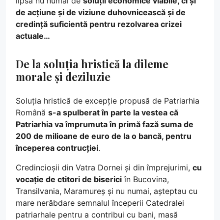
lipsă nu numai de
soluții economice viabile, ci și
de acțiune și de viziune duhovnicească și de
credință suficientă pentru rezolvarea crizei
actuale…
De la soluția hristică la dileme
morale și deziluzie
Soluția hristică de excepție propusă de Patriarhia
Română
s-a spulberat în parte la vestea că
Patriarhia va împrumuta în primă fază suma de
200 de milioane de euro de la o bancă, pentru
începerea contrucției
.
Credincioșii din Vatra Dornei și din împrejurimi,
cu
vocație de ctitori de biserici
în Bucovina,
Transilvania, Maramureș și nu numai, așteptau cu
mare nerăbdare semnalul începerii Catedralei
patriarhale pentru a contribui cu bani, masă