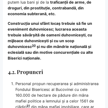
putem lua bani și de la
traficanții de arme, de
droguri, din prostituție, contrabandă, din
economia subterană, etc.
Construcția unui sfânt locaș trebuie să fie un
eveniment duhovnicesc; lucrarea aceasta
trebuie săvârșită de oameni duhovnicești, cu
mijloace duhovnicești și cu un scop
30
duhovnicesc
și nu din mândrie națională și
eclesială sau din motive concurențiale cu alte
Biserici naționale.
4.2. Propuneri
Personal propun recuperarea și administrarea
Fondului Bisericesc al Bucovinei cu cele
160.000 de hectare de pădure din mâna
mafiei politice a lemnului și a celor 1561 de
31
clădiri
din mâna mafiei imobiliare, care ar