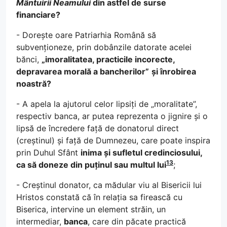
Mântuirii Neamului
din astfel de surse
financiare?
- Dorește oare Patriarhia Română să
subvenționeze, prin dobânzile datorate acelei
bănci,
„imoralitatea, practicile incorecte,
depravarea morală a bancherilor”
și înrobirea
noastră?
- A apela la ajutorul celor lipsiți de „moralitate”,
respectiv banca, ar putea reprezenta o jignire și o
lipsă de încredere față de donatorul direct
(creștinul) și față de Dumnezeu, care poate inspira
prin Duhul Sfânt
inima și sufletul credinciosului,
13
ca să doneze din puținul sau multul lui
;
- Creștinul donator, ca mădular viu al Bisericii lui
Hristos constată că în relația sa firească cu
Biserica, intervine un element străin, un
intermediar,
banca
, care din păcate practică