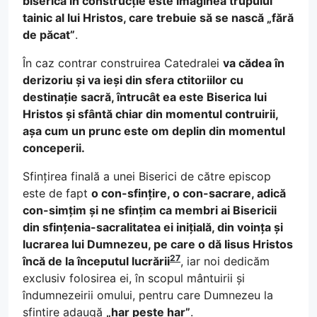
biserică în construcție este imaginea trupului
tainic al lui Hristos, care trebuie să se nască „fără
de păcat”
.
În caz contrar construirea Catedralei
va cădea în
derizoriu și va ieși din sfera ctitoriilor cu
destinație sacră, întrucât ea este Biserica lui
Hristos și sfântă chiar din momentul contruirii,
așa cum un prunc este om deplin din momentul
conceperii.
Sfințirea finală a unei Biserici de către episcop
este de fapt
o con-sfințire, o con-sacrare, adică
con-simțim și ne sfințim ca membri ai Bisericii
din sfințenia-sacralitatea ei inițială, din voința și
lucrarea lui Dumnezeu, pe care o dă Iisus Hristos
27
încă de la începutul lucrării
, iar noi dedicăm
exclusiv folosirea ei, în scopul mântuirii și
îndumnezeirii omului, pentru care Dumnezeu la
sfințire adaugă
„har peste har”
.