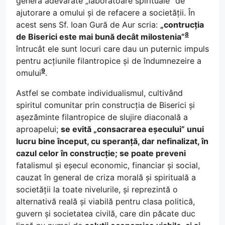
genera adevărate „laboratoare spirituale” de
ajutorare a omului și de refacere a societății. În
acest sens Sf. Ioan Gură de Aur scria:
„contrucția
8
de Biserici este mai bună decât milostenia”
întrucât ele sunt locuri care dau un puternic impuls
pentru acțiunile filantropice și de îndumnezeire a
9
omului
.
Astfel se combate individualismul, cultivând
spiritul comunitar prin construcția de Biserici și
așezăminte filantropice de slujire diaconală a
aproapelui;
se evită „consacrarea eșecului” unui
lucru bine început, cu speranță, dar nefinalizat, în
cazul celor în construcție; se poate preveni
fatalismul și eșecul economic, financiar și social,
cauzat în general de criza morală și spirituală a
societății la toate nivelurile, și reprezintă o
alternativă reală și viabilă pentru clasa politică,
guvern și societatea civilă, care din păcate duc