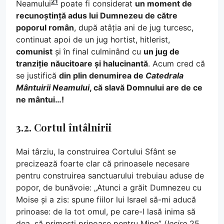
21
Neamului
poate fi considerat
un moment de
recunoștință adus lui Dumnezeu de către
poporul român
, după atâția ani de jug turcesc,
continuat apoi de un jug hortist, hitlerist,
comunist
și în final culminând cu
un jug de
tranziție năucitoare și halucinantă
. Acum cred că
se justifică
din plin denumirea de
Catedrala
Mântuirii Neamului
, că slavă Domnului are de ce
ne mântui…!
3.2. Cortul întâlnirii
Mai târziu, la construirea Cortului Sfânt se
precizează foarte clar că prinoasele necesare
pentru construirea sanctuarului trebuiau aduse de
popor, de bunăvoie: „Atunci a grăit Dumnezeu cu
Moise și a zis: spune fiilor lui Israel să-mi aducă
prinoase: de la tot omul, pe care-l lasă inima să
dea, să primești prinoase pentru Mine” (
Ieșire
25,