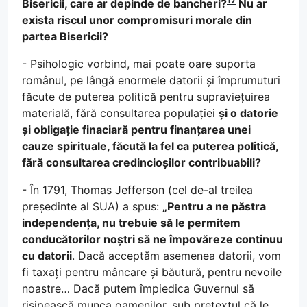
17
Bisericii, care ar depinde de bancheri?
Nu ar
exista riscul unor compromisuri morale din
partea Bisericii?
- Psihologic vorbind, mai poate oare suporta
românul, pe lângă enormele datorii și împrumuturi
făcute de puterea politică pentru supraviețuirea
materială, fără consultarea populației
și o datorie
și obligație finaciară pentru finanțarea unei
cauze spirituale, făcută la fel ca puterea politică,
fără consultarea credincioșilor contribuabili?
- În 1791, Thomas Jefferson (cel de-al treilea
președinte al SUA) a spus:
„Pentru a ne păstra
independența, nu trebuie să le permitem
conducătorilor noștri să ne împovăreze continuu
cu datorii
. Dacă acceptăm asemenea datorii, vom
fi taxați pentru mâncare și băutură, pentru nevoile
noastre… Dacă putem împiedica Guvernul să
risipească munca oamenilor, sub pretextul că le