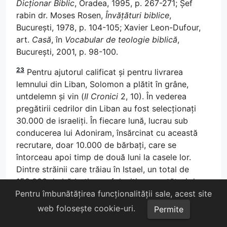
Dicționar Biblic
, Oradea, 1995, p. 267-271; Șef
rabin dr. Moses Rosen,
Învățături biblice
,
București, 1978, p. 104-105; Xavier Leon-Dufour,
art.
Casă
, în
Vocabular de teologie biblică
,
București, 2001, p. 98-100.
23
Pentru ajutorul calificat și pentru livrarea
lemnului din Liban, Solomon a plătit în grâne,
untdelemn și vin (
II Cronici
2, 10). În vederea
pregătirii cedrilor din Liban au fost selecționați
30.000 de israeliți. În fiecare lună, lucrau sub
conducerea lui Adoniram, însărcinat cu această
recrutare, doar 10.000 de bărbați, care se
întorceau apoi timp de două luni la casele lor.
Dintre străinii care trăiau în Istael, un total de
150.000 de bărbați erau folosiți, ca purtători de
poveri (70.000) și cioplitori în piatră (80.000) la
Pentru îmbunătățirea funcționalității sale, acest site
care se adăugau 3.600 supraveghetori care erau
web folosește cookie-uri.
Permite
israeliți. O mențiune interesantă o găsim la
II