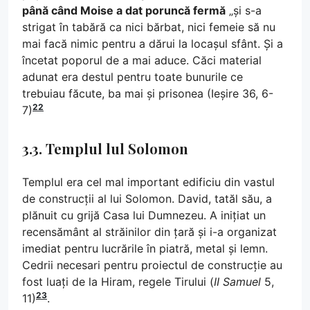
până când Moise a dat poruncă fermă
„și s-a
strigat în tabără ca nici bărbat, nici femeie să nu
mai facă nimic pentru a dărui la locașul sfânt. Și a
încetat poporul de a mai aduce. Căci material
adunat era destul pentru toate bunurile ce
trebuiau făcute, ba mai și prisonea (Ieșire 36, 6-
22
7)
3.3. Templul lul Solomon
Templul era cel mal important edificiu din vastul
de construcții al lui Solomon. David, tatăl său, a
plănuit cu grijă Casa lui Dumnezeu. A inițiat un
recensământ al străinilor din țară și i-a organizat
imediat pentru lucrările în piatră, metal și lemn.
Cedrii necesari pentru proiectul de construcție au
fost luați de la Hiram, regele Tirului (
II Samuel
5,
23
11)
.