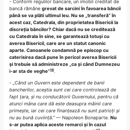
- Conform regulilor bancare, un imobil creditat de
bancă rămâne
grevat de sarcini în favoarea băncii
până se va plăti ultimul leu. Nu se „transferă” în
acest caz, Catedrala, din proprietatea Bisericii la
discreția băncilor? Chiar dacă nu se creditează
cu Catedrala în sine, se garantează totuși cu
averea Bisericii, care are un statut canonic
aparte. Canoanele condamnă pe episcop cu
caterisirea dacă pune în pericol averea Bisericii
și trebuie să administreze „ca și când Dumnezeu
16
i-ar sta de veghe”
.
-
„Când un Guvern este dependent de banii
bancherilor, aceștia sunt cei care controlează de
fapt țara, și nu conducătorii Guvernului, pentru că
atunci mâna care dă este deasupra mâinii care
primește, iar cei care finanțează nu sunt patrioți și
nu au bună cuviință.”
— Napoleon Bonaparte.
Nu
s-ar putea aplica aceste remarci și în cazul