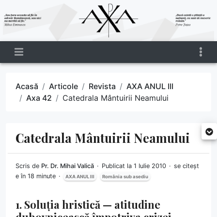
Acasă
Articole
Revista
AXA ANUL III
Axa 42
Catedrala Mântuirii Neamului
Catedrala Mântuirii Neamului
Scris de
Pr. Dr. Mihai Valică
Publicat la 1 Iulie 2010
se citeșt
e în 18 minute
AXA ANUL III
România sub asediu
1. Soluția hristică — atitudine
duhovnicească împotriva crizei