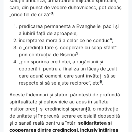
soluție anticriză, următoarele mijloace spirituale,
care, din punct de vedere duhovnicesc, pot depăși
3
„orice fel de criză”
:
predicarea permanentă a Evangheliei păcii și
a iubirii față de aproapele;
4
îndreptarea morală a celor ce ne conduc
;
o „credință tare și cooperare cu scop sfânt”
5
prin contrucția de Biserici
;
„prin sporirea credinței, a rugăciunii și
cooperării pentru a finaliza un lăcaș de „cult
care adună oameni, care sunt învățați să se
6
respecte și să se ajute reciproc”, etc
.
Aceste îndemnuri și sfaturi părintești de profundă
spiritualitate și duhovnicie au adus în sufletul
multor preoți și credincioși speranță, o motivație
de unitate și împreună lucrare eclesială deosebită
și o șansă reală pentru a întări
solidaritatea și
cooperarea dintre credincioși, inclusiv întărirea