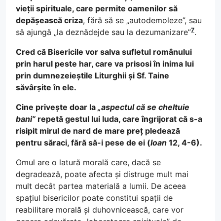
vieții spirituale, care permite oamenilor să
depășească criza
, fără să se „autodemoleze”, sau
7
să ajungă „la deznădejde sau la dezumanizare”
.
Cred că Bisericile vor salva sufletul românului
prin harul peste har, care va prisosi în inima lui
prin dumnezeieștile Liturghii și Sf. Taine
săvârșite în ele.
Cine privește doar la
„aspectul că se cheltuie
bani”
repetă gestul lui Iuda, care îngrijorat că s-a
risipit mirul de nard de mare preț pledează
pentru săraci, fără să-i pese de ei (
Ioan
12, 4-6).
Omul are o latură morală care, dacă se
degradează, poate afecta și distruge mult mai
mult decât partea materială a lumii. De aceea
spațiul bisericilor poate constitui spații de
reabilitare morală și duhovnicească, care vor