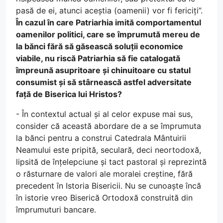
pasă de ei, atunci aceștia (oamenii) vor fi fericiți”.
În cazul în care Patriarhia imită comportamentul
oamenilor politici, care se împrumută mereu de
la bănci fără să găsească soluții economice
viabile, nu riscă Patriarhia să fie catalogată
împreună asupritoare și chinuitoare cu statul
consumist și să stârnească astfel adversitate
față de Biserica lui Hristos?
- În contextul actual și al celor expuse mai sus,
consider că această abordare de a se împrumuta
la bănci pentru a construi Catedrala Mântuirii
Neamului este pripită, seculară, deci neortodoxă,
lipsită de înțelepciune și tact pastoral și reprezintă
o răsturnare de valori ale moralei creștine, fără
precedent în Istoria Bisericii. Nu se cunoaște încă
în istorie vreo Biserică Ortodoxă construită din
împrumuturi bancare.