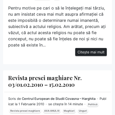
Pentru motive pe cari o să le înțelegeți mai târziu,
nu am insistat ceva mai mult asupra afirmației că
este imposibilă o determinare numai imanentă,
subiectivă a actului religios. Am arătat, precum ați
văzut, că actul acesta religios nu poate să fie
conceput, nu poate să fie înțeles de noi și nici nu
poate să existe în...
Citește mai mult
Revista presei maghiare Nr.
03/01.02.2010 – 15.02.2010
Scris de
Centrul European de Studii Covasna – Harghita
Publ
icat la 1 Februarie 2010
se citește în 14 minute
Politică
Revista presei maghiare
AXA ANUL III
Maghiari
Unguri