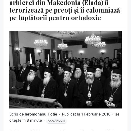
arhierei din Makedonia (Elada) îi
terorizează pe preoți și îi calomniază
pe luptătorii pentru ortodoxie
Scris de
Ieromonahul Fotie
Publicat la 1 Februarie 2010
se
citește în 8 minute
AXA ANUL III