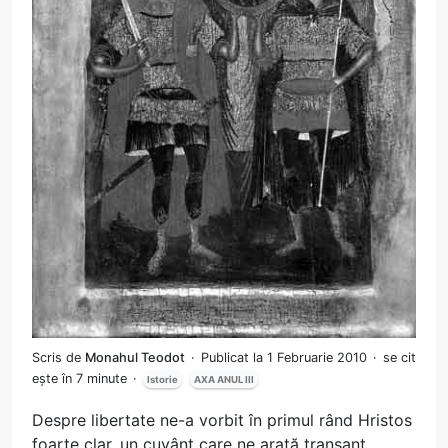
Scris de
Monahul Teodot
Publicat la 1 Februarie 2010
se cit
ește în 7 minute
Istorie
AXA ANUL III
Despre libertate ne-a vorbit în primul rând Hristos
foarte clar, un cuvânt care ne arată tranșant