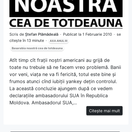
Scris de
Ștefan Plămădeală
Publicat la 1 Februarie 2010
se
citește în 13 minute
AXA ANUL III
Basarabia noastră cea de totdeauna
Atît timp cît frații noștri americani au grijă de
toate nu trebuie să ne facem vreo problemă. Banii
vor veni, viața ne va fi fericită, totul este bine și
frumos atunci cînd iubiții yankey dețin controlul.
La această concluzie ajungem după ce vedem
declarațiile ambasadorului SUA în Republica
Moldova. Ambasadorul SUA,...
Citește mai mult