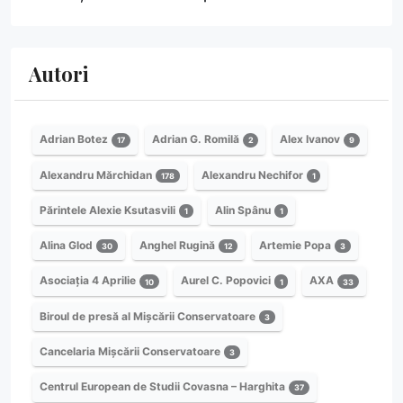
Autori
Adrian Botez
Adrian G. Romilă
Alex Ivanov
17
2
9
Alexandru Mărchidan
Alexandru Nechifor
178
1
Părintele Alexie Ksutasvili
Alin Spânu
1
1
Alina Glod
Anghel Rugină
Artemie Popa
30
12
3
Asociația 4 Aprilie
Aurel C. Popovici
AXA
10
1
33
Biroul de presă al Mișcării Conservatoare
3
Cancelaria Mișcării Conservatoare
3
Centrul European de Studii Covasna – Harghita
37