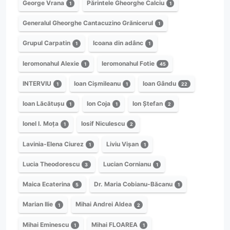
George Vrana
Părintele Gheorghe Calciu
1
1
Generalul Gheorghe Cantacuzino Grănicerul
1
Grupul Carpatin
Icoana din adânc
1
1
Ieromonahul Alexie
Ieromonahul Fotie
1
45
INTERVIU
Ioan Cișmileanu
Ioan Gându
1
1
22
Ioan Lăcătușu
Ion Coja
Ion Ștefan
1
1
2
Ionel I. Moța
Iosif Niculescu
1
2
Lavinia-Elena Ciurez
Liviu Vișan
1
1
Lucia Theodorescu
Lucian Cornianu
3
1
Maica Ecaterina
Dr. Maria Cobianu-Băcanu
5
1
Marian Ilie
Mihai Andrei Aldea
1
2
Mihai Eminescu
Mihai FLOAREA
1
1