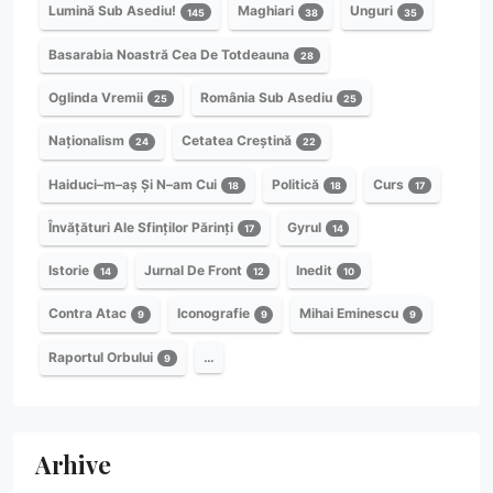
Lumină Sub Asediu!
Maghiari
Unguri
145
38
35
Basarabia Noastră Cea De Totdeauna
28
Oglinda Vremii
România Sub Asediu
25
25
Naționalism
Cetatea Creștină
24
22
Haiduci–m–aș Și N–am Cui
Politică
Curs
18
18
17
Învățături Ale Sfinților Părinți
Gyrul
17
14
Istorie
Jurnal De Front
Inedit
14
12
10
Contra Atac
Iconografie
Mihai Eminescu
9
9
9
Raportul Orbului
…
9
Arhive