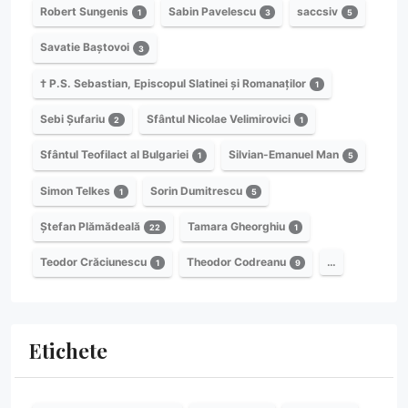
Robert Sungenis
Sabin Pavelescu
saccsiv
1
3
5
Savatie Baștovoi
3
† P.S. Sebastian, Episcopul Slatinei și Romanaților
1
Sebi Șufariu
Sfântul Nicolae Velimirovici
2
1
Sfântul Teofilact al Bulgariei
Silvian-Emanuel Man
1
5
Simon Telkes
Sorin Dumitrescu
1
5
Ștefan Plămădeală
Tamara Gheorghiu
22
1
Teodor Crăciunescu
Theodor Codreanu
…
1
9
Etichete