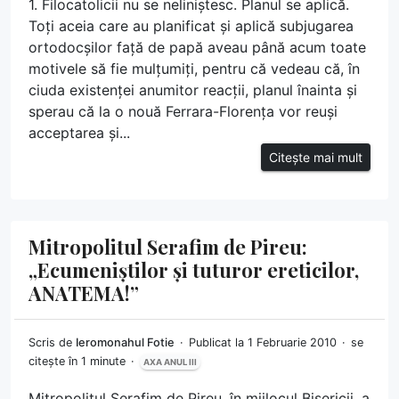
1. Filocatolicii nu se neliniștesc. Planul se aplică.
Toți aceia care au planificat și aplică subjugarea
ortodocșilor față de papă aveau până acum toate
motivele să fie mulțumiți, pentru că vedeau că, în
ciuda existenței anumitor reacții, planul înainta și
sperau că la o nouă Ferrara-Florența vor reuși
acceptarea și...
Citește mai mult
Mitropolitul Serafim de Pireu:
„Ecumeniștilor și tuturor ereticilor,
ANATEMA!”
Scris de
Ieromonahul Fotie
Publicat la 1 Februarie 2010
se
citește în 1 minute
AXA ANUL III
Mitropolitul Serafim de Pireu, în mijlocul Bisericii, a