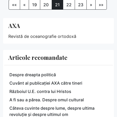
««
«
19
20
21
22
23
»
»»
AXA
Revistă de oceanografie ortodoxă
Articole recomandate
Despre dreapta politică
Cuvânt al publicației AXA către tineri
Războiul U.E. contra lui Hristos
A fi sau a părea. Despre omul cultural
Câteva cuvinte despre lume, despre ultima
revoluție și despre ultimul om