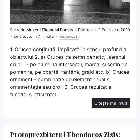
Scris de
Muzeul Țăranului Român
Publicat la 1 Februarie 2010
se citește în 7 minute
AXA ANUL III
1. Crucea conținută, implicată în sensul profund al
obiectului 2. a) Crucea ca semn benefic, „semnul
crucii” - pe pâine, la intersecții, marcaj și semn de
pomenire, pe poartă, fântână, grajd etc. b) Crucea
ornament - combinație de element ritual și
ornamentație sau croi. 3. Crucea rezultat al
funcției și eficienței...
Citește mai mult
Protoprezbiterul Theodoros Zisis: