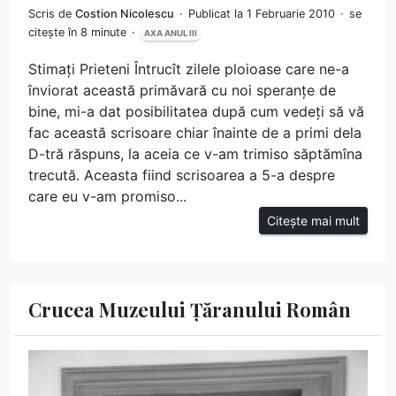
Scris de
Costion Nicolescu
Publicat la 1 Februarie 2010
se
citește în 8 minute
AXA ANUL III
Stimați Prieteni Întrucît zilele ploioase care ne-a
înviorat această primăvară cu noi speranțe de
bine, mi-a dat posibilitatea după cum vedeți să vă
fac această scrisoare chiar înainte de a primi dela
D-tră răspuns, la aceia ce v-am trimiso săptămîna
trecută. Aceasta fiind scrisoarea a 5-a despre
care eu v-am promiso...
Citește mai mult
Crucea Muzeului Țăranului Român