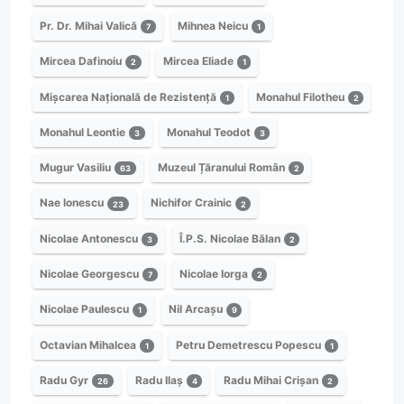
Pr. Dr. Mihai Valică
Mihnea Neicu
7
1
Mircea Dafinoiu
Mircea Eliade
2
1
Mișcarea Națională de Rezistență
Monahul Filotheu
1
2
Monahul Leontie
Monahul Teodot
3
3
Mugur Vasiliu
Muzeul Țăranului Român
63
2
Nae Ionescu
Nichifor Crainic
23
2
Nicolae Antonescu
Î.P.S. Nicolae Bălan
3
2
Nicolae Georgescu
Nicolae Iorga
7
2
Nicolae Paulescu
Nil Arcașu
1
9
Octavian Mihalcea
Petru Demetrescu Popescu
1
1
Radu Gyr
Radu Ilaș
Radu Mihai Crișan
26
4
2