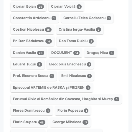
Ciprian Bojan
Ciprian Voicilă
25
5
Constantin Ardeleanu
Corneliu Zelea Codreanu
1
1
Costion Nicolescu
Cristina Iorga-Vasiliu
15
3
Pr. Dan Bădulescu
Dan Toma Dulciu
16
2
Danion Vasile
DOCUMENT
Dragoș Nicu
26
14
5
Eduard Țugui
Eleodorus Enăchescu
8
1
Prof. Eleonora Becea
Emil Niculescu
1
1
Episcopul ARTEMIE de RASKA și PRIZREN
1
Forumul Civic al Românilor din Covasna, Harghita și Mureș
3
Florea Dumitrescu
Florin Popescu
1
1
Florin Stuparu
George Mihalcea
45
17