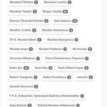
Monahul Filotheu
Monahul Leontie
2
3
Monahul Teodot
Mugur Vasiliu
3
63
Muzeul Țăranului Român
Nae Ionescu
2
23
Nichifor Crainic
Nicolae Antonescu
2
3
Î.P.S. Nicolae Bălan
Nicolae Georgescu
2
7
Nicolae Iorga
Nicolae Paulescu
Nil Arcașu
2
1
9
Octavian Mihalcea
Petru Demetrescu Popescu
1
1
Radu Gyr
Radu Ilaș
Radu Mihai Crișan
26
4
2
Robert Sungenis
Sabin Pavelescu
saccsiv
1
3
5
Savatie Baștovoi
3
† P.S. Sebastian, Episcopul Slatinei și Romanaților
1
Sebi Șufariu
Sfântul Nicolae Velimirovici
2
1