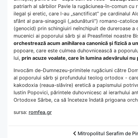
patriarh al sârbilor Pavle la rugăciunea-în-comun cu r
ilegal și eretic, care l-au „sanctificat” pe cardinalul A
sfânt al para-sinagogii („adunăturii”) romano-catolice,
(genocid) prin schingiuiri neînchipuit de dureroase a o
mucenici ai poporului sârb și ai Preasfintei noastre B
orchestrează acum anihilarea canonică și fizică a un
popoare, care este culmea duhovnicească a poporului s
lui,
prin acuze voalate, care în lumina adevărului nu p
Invocăm de-Dumnezeu-primitele rugăciuni către Domnu
al poporului sârb și profundului teolog ortodox - car
kakodoxia (reaua-slăvire) eretică a papismului potrivn
Iustin Popovici, părintele duhovnicesc al ierarhului anti
Ortodoxe Sârbe, ca să înceteze îndată prigoana orche
sursa:
romfea.gr
Mitropolitul Serafim de Pi