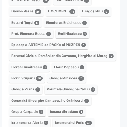
Pr. Dan Bădulescu
Dan Toma Dulciu
16
2
Danion Vasile
DOCUMENT
Dragoș Nicu
26
14
5
Eduard Țugui
Eleodorus Enăchescu
8
1
Prof. Eleonora Becea
Emil Niculescu
1
1
Episcopul ARTEMIE de RASKA și PRIZREN
1
Forumul Civic al Românilor din Covasna, Harghita și Mureș
3
Florea Dumitrescu
Florin Popescu
1
1
Florin Stuparu
George Mihalcea
45
17
George Vrana
Părintele Gheorghe Calciu
1
1
Generalul Gheorghe Cantacuzino Grănicerul
1
Grupul Carpatin
Icoana din adânc
1
1
Ieromonahul Alexie
Ieromonahul Fotie
1
45