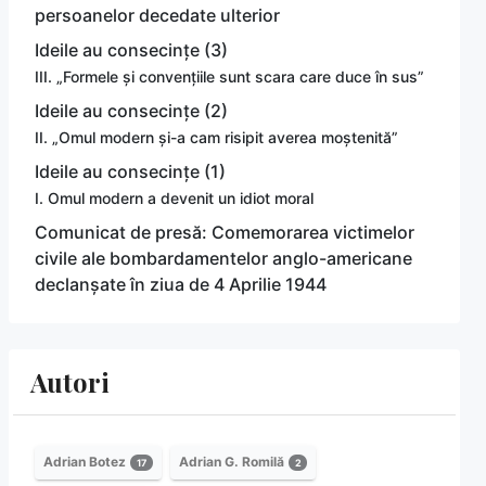
persoanelor decedate ulterior
Ideile au consecințe (3)
III. „Formele și convențiile sunt scara care duce în sus”
Ideile au consecințe (2)
II. „Omul modern și-a cam risipit averea moștenită”
Ideile au consecințe (1)
I. Omul modern a devenit un idiot moral
Comunicat de presă: Comemorarea victimelor
civile ale bombardamentelor anglo-americane
declanșate în ziua de 4 Aprilie 1944
Autori
Adrian Botez
Adrian G. Romilă
17
2