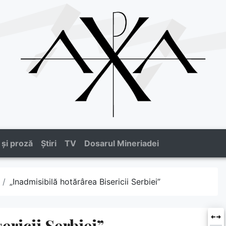
 și proză
Știri
TV
Dosarul Mineriadei
„Inadmisibilă hotărârea Bisericii Serbiei”
ericii Serbiei”