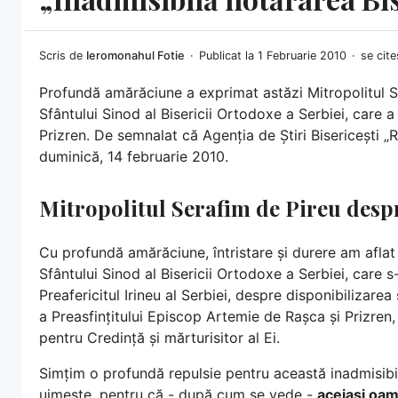
Scris de
Ieromonahul Fotie
Publicat la 1 Februarie 2010
se cite
Profundă amărăciune a exprimat astăzi Mitropolitul S
Sfântului Sinod al Bisericii Ortodoxe a Serbiei, care 
Prizren. De semnalat că Agenția de Știri Bisericești „
duminică, 14 februarie 2010.
Mitropolitul Serafim de Pireu desp
Cu profundă amărăciune, întristare și durere am aflat 
Sfântului Sinod al Bisericii Ortodoxe a Serbiei, care s
Preafericitul Irineu al Serbiei, despre disponibilizarea
a Preasfințitului Episcop Artemie de Rașca și Prizren,
pentru Credință și mărturisitor al Ei.
Simțim o profundă repulsie pentru această inadmisibil
uimește, pentru că - după cum se vede -
aceiași oa