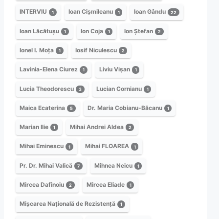
INTERVIU
Ioan Cișmileanu
Ioan Gându
1
1
22
Ioan Lăcătușu
Ion Coja
Ion Ștefan
1
1
2
Ionel I. Moța
Iosif Niculescu
1
2
Lavinia-Elena Ciurez
Liviu Vișan
1
1
Lucia Theodorescu
Lucian Cornianu
3
1
Maica Ecaterina
Dr. Maria Cobianu-Băcanu
5
1
Marian Ilie
Mihai Andrei Aldea
1
2
Mihai Eminescu
Mihai FLOAREA
1
1
Pr. Dr. Mihai Valică
Mihnea Neicu
7
1
Mircea Dafinoiu
Mircea Eliade
2
1
Mișcarea Națională de Rezistență
1