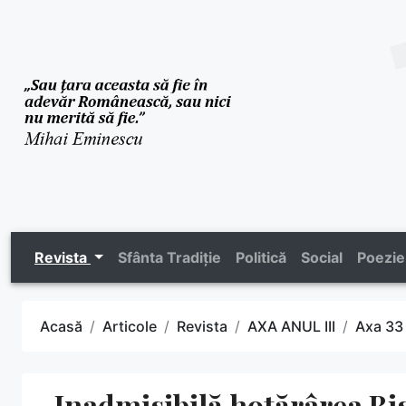
Revista
Sfânta Tradiție
Politică
Social
Poezie
Acasă
Articole
Revista
AXA ANUL III
Axa 33
„Inadmisibilă hotărârea Bis