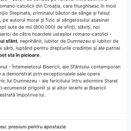
omano-catolicii din Croația, care liturghisesc în mod
loijio Stepinats, criminalul băutor de sânge și falsul
 pe autorul moral și fizic al sângerosului asasinat
pt sute de mii (800.000) de sfinți, slăviți, noi
iserici de către hoardele ustașilor romano-catolici -
ui sfânt
, neprihănit, iubitor de Dumnezeu și iubitor de
ârb, luptând pentru drepturile credinței și ale patriei
ot sta în picioare
.
l - Întemeietorul Bisericii, ale Sfântului contemporan
e a demonstrat prin excepționalele sale opere
ic lui Dumnezeu - ale fericitului întru adormire Stareț
-ecumenist prigonit și al altor ierarhi ai Bisericii
strată împotriva lui.
reu: presiuni pentru apostazie