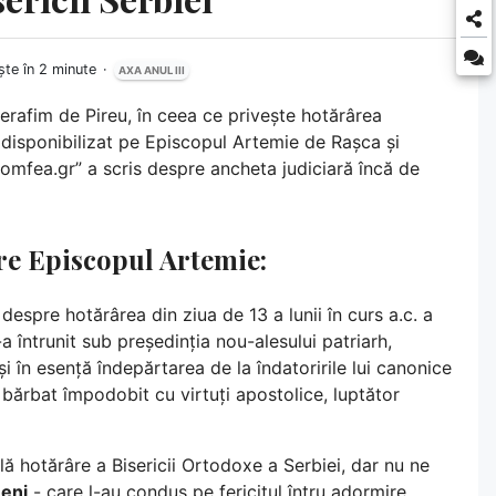
ște în 2 minute
AXA ANUL III
erafim de Pireu, în ceea ce privește hotărârea
a disponibilizat pe Episcopul Artemie de Rașca și
Romfea.gr” a scris despre ancheta judiciară încă de
re Episcopul Artemie:
despre hotărârea din ziua de 13 a lunii în curs a.c. a
-a întrunit sub președinția nou-alesului patriarh,
 și în esență îndepărtarea de la îndatoririle lui canonice
 bărbat împodobit cu virtuți apostolice, luptător
ă hotărâre a Bisericii Ortodoxe a Serbiei, dar nu ne
meni
- care l-au condus pe fericitul întru adormire