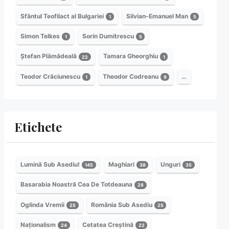
Sfântul Teofilact al Bulgariei
Silvian-Emanuel Man
1
5
Simon Telkes
Sorin Dumitrescu
1
5
Ștefan Plămădeală
Tamara Gheorghiu
22
1
Teodor Crăciunescu
Theodor Codreanu
…
1
9
Etichete
Lumină Sub Asediu!
Maghiari
Unguri
145
38
35
Basarabia Noastră Cea De Totdeauna
28
Oglinda Vremii
România Sub Asediu
25
25
Naționalism
Cetatea Creștină
24
22