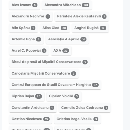
Alex Ivanov
Alexandru Mărchidan
9
178
Alexandru Nechifor
Părintele Alexie Ksutasvili
1
1
Alin Spânu
Alina Glod
Anghel Rugină
1
30
12
Artemie Popa
Asociația 4 Aprilie
3
10
Aurel C. Popovici
AXA
1
33
Biroul de presă al Mișcării Conservatoare
3
Cancelaria Mișcării Conservatoare
3
Centrul European de Studii Covasna – Harghita
37
Ciprian Bojan
Ciprian Voicilă
25
5
Constantin Ardeleanu
Corneliu Zelea Codreanu
1
1
Costion Nicolescu
Cristina Iorga-Vasiliu
15
3