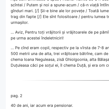
scîntei / Putem și noi a spune-acum / că-n viață întîlni
gînduri mari. [/] Șii-e bine ale lor povețe / Toată lumea
trag din fapte [/] Ele sînt folositoare / pentru lumea 
urmașilor.
… Aviz, Pentru toți vrăjitorii și vrăjitoarele de pe pămî
pe urma acestei îndeletniciri!
… Pe cînd eram copil, respectiv pe la vîrsta de 7-8 an
500 metrii una de alta, trei vrăjitoare bătrîne, cam de
chema Ioana Neguleasa, zisă Ghiolgoonia, alta Bălașa 
Duțuleasa căci pe soțul ei, îl chema Duță, și era om 
pag. 2
40 de ani, iar acum era pensionar.