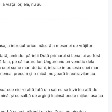
la viața lor, ele, nu au
sa, a întrecut orice măsură a meseriei de vrăjitor:
ată, amîndoi părinții Duță primarul și Lena lui au fost
tă fala, pe cărturaru Ion Ungureanu un venetic dela
a unei sume mari de bani, intrase în posesia unei mari
menea, precum și o mică moșioară în extravilan cu
arece nici-o altă fată din sat nu se învîrtea atît de
 mînă, și cu salbă de arginți încinsă peste mijloc, așa ca
 vorbă cu cei mărunți din jur, Zora, nu pierdea