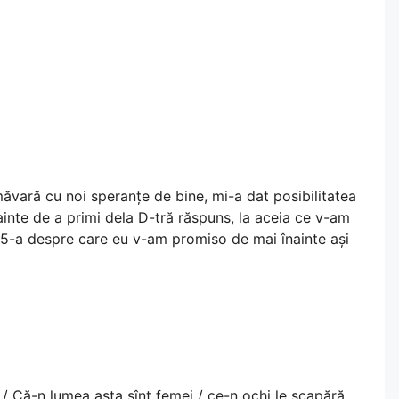
imăvară cu noi speranțe de bine, mi-a dat posibilitatea
inte de a primi dela D-tră răspuns, la aceia ce v-am
a 5-a despre care eu v-am promiso de mai înainte ași
/ Că-n lumea asta sînt femei / ce-n ochi le scapără