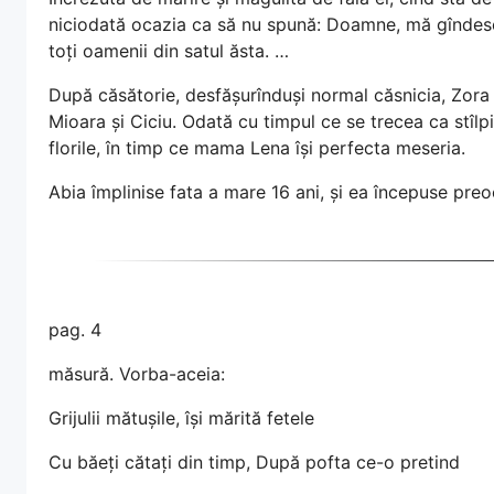
niciodată ocazia ca să nu spună: Doamne, mă gîndesc 
toți oamenii din satul ăsta. …
După căsătorie, desfășurînduși normal căsnicia, Zora 
Mioara și Ciciu. Odată cu timpul ce se trecea ca stîlpi
florile, în timp ce mama Lena își perfecta meseria.
Abia împlinise fata a mare 16 ani, și ea începuse pre
pag. 4
măsură. Vorba-aceia:
Grijulii mătușile, își mărită fetele
Cu băeți cătați din timp, După pofta ce-o pretind