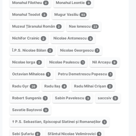
Monahul Filotheu
Monahul Leontie
2
3
Monahul Teodot
Mugur Vasiliu
3
63
Muzeul Țăranului Român
Nae Ionescu
2
23
Nichifor Crainic
Nicolae Antonescu
2
3
Î.P.S. Nicolae Bălan
Nicolae Georgescu
2
7
Nicolae Iorga
Nicolae Paulescu
Nil Arcașu
2
1
9
Octavian Mihalcea
Petru Demetrescu Popescu
1
1
Radu Gyr
Radu Ilaș
Radu Mihai Crișan
26
4
2
Robert Sungenis
Sabin Pavelescu
saccsiv
1
3
5
Savatie Baștovoi
3
† P.S. Sebastian, Episcopul Slatinei și Romanaților
1
Sebi Șufariu
Sfântul Nicolae Velimirovici
2
1