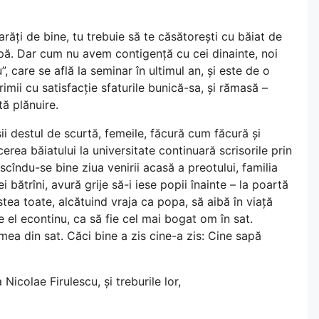
răți de bine, tu trebuie să te căsătorești cu băiat de
pă. Dar cum nu avem contigență cu cei dinainte, noi
 care se află la seminar în ultimul an, și este de o
rimii cu satisfacție sfaturile bunică-sa, și rămasă –
ă plănuire.
ii destul de scurtă, femeile, făcură cum făcură și
rcerea băiatului la universitate continuară scrisorile prin
scîndu-se bine ziua venirii acasă a preotului, familia
ei bătrîni, avură grije să-i iese popii înainte – la poartă
stea toate, alcătuind vraja ca popa, să aibă în viață
 el econtinu, ca să fie cel mai bogat om în sat.
umea din sat. Căci bine a zis cine-a zis: Cine sapă
Nicolae Firulescu, și treburile lor,