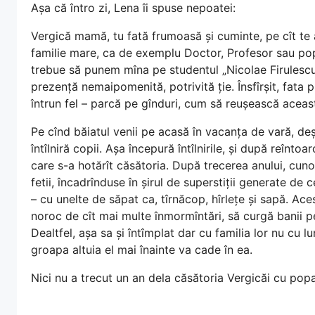
Așa că întro zi, Lena îi spuse nepoatei:
Vergică mamă, tu fată frumoasă și cuminte, pe cît te a
familie mare, ca de exemplu Doctor, Profesor sau po
trebue să punem mîna pe studentul „Nicolae Firulescu”,
prezență nemaipomenită, potrivită ție. Însfîrșit, fata p
întrun fel – parcă pe gînduri, cum să reușească aceast
Pe cînd băiatul venii pe acasă în vacanța de vară, deș
întîlniră copii. Așa începură întîlnirile, și după reîntoa
care s-a hotărît căsătoria. După trecerea anului, cuno
fetii, încadrînduse în șirul de superstiții generate de c
– cu unelte de săpat ca, tîrnăcop, hîrlețe și sapă. Ace
noroc de cît mai multe înmormîntări, să curgă banii pe
Dealtfel, așa sa și întîmplat dar cu familia lor nu cu l
groapa altuia el mai înainte va cade în ea.
Nici nu a trecut un an dela căsătoria Vergicăi cu popa 