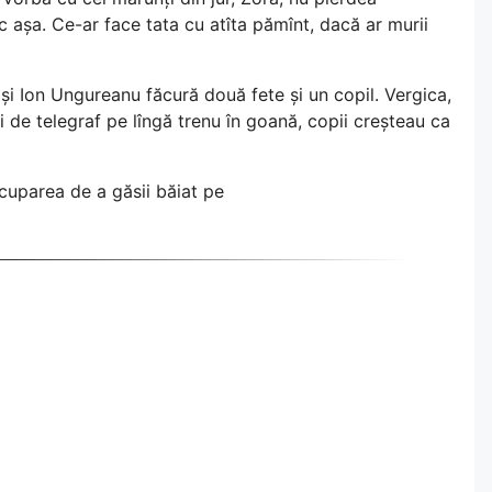
așa. Ce-ar face tata cu atîta pămînt, dacă ar murii
și Ion Ungureanu făcură două fete și un copil. Vergica,
i de telegraf pe lîngă trenu în goană, copii creșteau ca
ocuparea de a găsii băiat pe