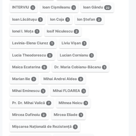
INTERVIU
Ioan Cișmileanu
Ioan Gându
1
1
22
Ioan Lăcătușu
Ion Coja
Ion Ștefan
1
1
2
Ionel I. Moța
Iosif Niculescu
1
2
Lavinia-Elena Ciurez
Liviu Vișan
1
1
Lucia Theodorescu
Lucian Cornianu
3
1
Maica Ecaterina
Dr. Maria Cobianu-Băcanu
5
1
Marian Ilie
Mihai Andrei Aldea
1
2
Mihai Eminescu
Mihai FLOAREA
1
1
Pr. Dr. Mihai Valică
Mihnea Neicu
7
1
Mircea Dafinoiu
Mircea Eliade
2
1
Mișcarea Națională de Rezistență
1