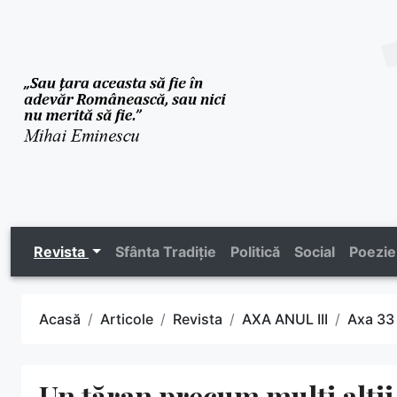
Revista
Sfânta Tradiție
Politică
Social
Poezie
Acasă
Articole
Revista
AXA ANUL III
Axa 33
Un țăran precum mulți alți