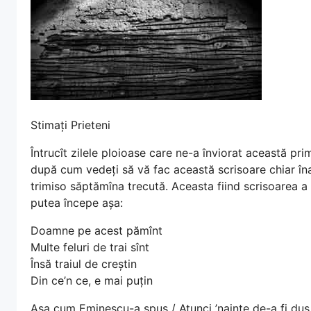
Stimați Prieteni
Întrucît zilele ploioase care ne-a înviorat această pr
după cum vedeți să vă fac această scrisoare chiar îna
trimiso săptămîna trecută. Aceasta fiind scrisoarea 
putea începe așa:
Doamne pe acest pămînt
Multe feluri de trai sînt
Însă traiul de creștin
Din ce’n ce, e mai puțin
Așa cum Eminescu-a spus / Atunci ’nainte de-a fi dus 