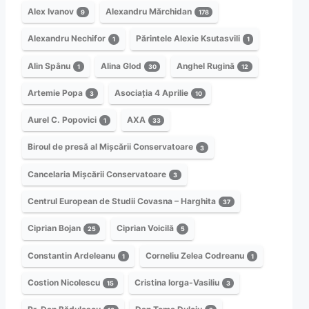
Alex Ivanov
Alexandru Mărchidan
9
178
Alexandru Nechifor
Părintele Alexie Ksutasvili
1
1
Alin Spânu
Alina Glod
Anghel Rugină
1
30
12
Artemie Popa
Asociația 4 Aprilie
3
10
Aurel C. Popovici
AXA
1
33
Biroul de presă al Mișcării Conservatoare
3
Cancelaria Mișcării Conservatoare
3
Centrul European de Studii Covasna – Harghita
37
Ciprian Bojan
Ciprian Voicilă
25
5
Constantin Ardeleanu
Corneliu Zelea Codreanu
1
1
Costion Nicolescu
Cristina Iorga-Vasiliu
15
3