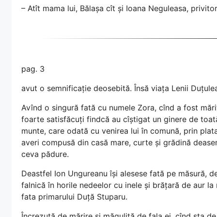
– Atît mama lui, Bălașa cît și Ioana Neguleasa, privitor 
pag. 3
avut o semnificație deosebită. Însă viața Lenii Duțulea
Avînd o singură fată cu numele Zora, cînd a fost mărit
foarte satisfăcuți findcă au cîștigat un ginere de toa
munte, care odată cu venirea lui în comună, prin plat
averi compusă din casă mare, curte și grădină dease
ceva pădure.
Deastfel Ion Ungureanu își alesese fată pe măsură, deo
falnică în horile nedeelor cu inele și brățară de aur la
fata primarului Duță Stuparu.
Încrezută de mărire și măgulită de fala ei, cînd sta de