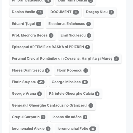
Pr. Dan Bădulescu
Dan Toma Dulciu
16
2
Danion Vasile
DOCUMENT
Dragoș Nicu
26
14
5
Eduard Țugui
Eleodorus Enăchescu
8
1
Prof. Eleonora Becea
Emil Niculescu
1
1
Episcopul ARTEMIE de RASKA și PRIZREN
1
Forumul Civic al Românilor din Covasna, Harghita și Mureș
3
Florea Dumitrescu
Florin Popescu
1
1
Florin Stuparu
George Mihalcea
45
17
George Vrana
Părintele Gheorghe Calciu
1
1
Generalul Gheorghe Cantacuzino Grănicerul
1
Grupul Carpatin
Icoana din adânc
1
1
Ieromonahul Alexie
Ieromonahul Fotie
1
45