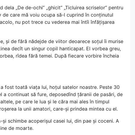
d dela „De de-ochi” „ghicit” „Ticluirea scriselor” pentru
ctiv de care mă voiu ocupa să-l cuprind în conținutul
 acolo, nu pot trece cu vederea mai întîi înfățișarea
, și de fără nădejde de viitor deoarece soțul îi murise
eținea decît un singur copil hanticapat. El vorbea greu,
rbea, rîdea fără temei. După fiecare vorbire încheia
 a fost toată viața lui, hoțul satelor noastre. Peste 30
l a continuat să fure, deposedînd țăranii de pasări, de
ltele, pe care le lua și le căra mai ales în timpul
roșerea la unii amatori, care-și prindea mintea cu el.
ă-și schimbe acoperișul casei lui, din pae și coceni. A
haine de moarte.