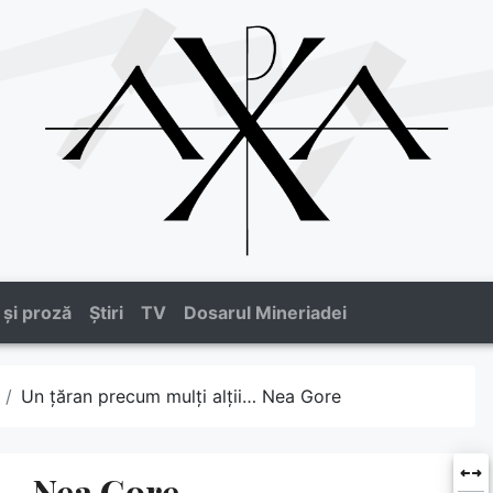
 și proză
Știri
TV
Dosarul Mineriadei
Un țăran precum mulți alții… Nea Gore
i… Nea Gore