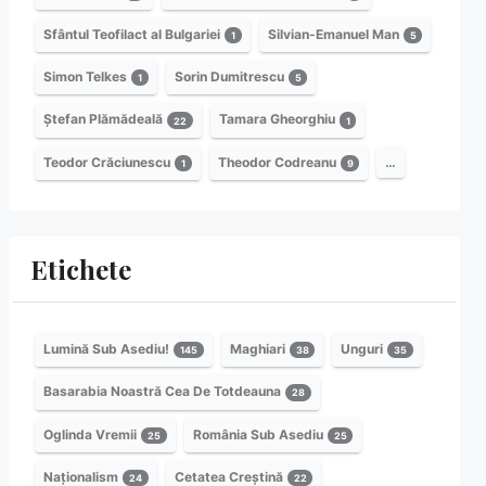
Sfântul Teofilact al Bulgariei
Silvian-Emanuel Man
1
5
Simon Telkes
Sorin Dumitrescu
1
5
Ștefan Plămădeală
Tamara Gheorghiu
22
1
Teodor Crăciunescu
Theodor Codreanu
…
1
9
Etichete
Lumină Sub Asediu!
Maghiari
Unguri
145
38
35
Basarabia Noastră Cea De Totdeauna
28
Oglinda Vremii
România Sub Asediu
25
25
Naționalism
Cetatea Creștină
24
22