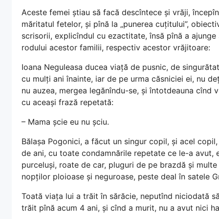
Aceste femei știau să facă descîntece și vrăji, începîn
măritatul fetelor, și pînă la „punerea cuțitului”, obie
scrisorii, explicîndul cu ezactitate, însă pînă a ajunge
rodului acestor familii, respectiv acestor vrăjitoare:
Ioana Neguleasa ducea viață de pusnic, de singurătate
cu mulți ani înainte, iar de pe urma căsniciei ei, nu d
nu auzea, mergea legănîndu-se, și întotdeauna cînd vo
cu aceași frază repetată:
– Mama șcie eu nu șciu.
Bălașa Pogonici, a făcut un singur copil, și acel copil,
de ani, cu toate condamnările repetate ce le-a avut, e
purceluși, roate de car, pluguri de pe brazdă și multe a
nopților ploioase și neguroase, peste deal în satele G
Toată viața lui a trăit în sărăcie, neputînd niciodată s
trăit pînă acum 4 ani, și cînd a murit, nu a avut nici 