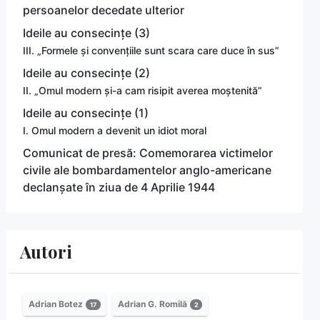
persoanelor decedate ulterior
Ideile au consecințe (3)
III. „Formele și convențiile sunt scara care duce în sus”
Ideile au consecințe (2)
II. „Omul modern și-a cam risipit averea moștenită”
Ideile au consecințe (1)
I. Omul modern a devenit un idiot moral
Comunicat de presă: Comemorarea victimelor
civile ale bombardamentelor anglo-americane
declanșate în ziua de 4 Aprilie 1944
Autori
Adrian Botez
Adrian G. Romilă
17
2