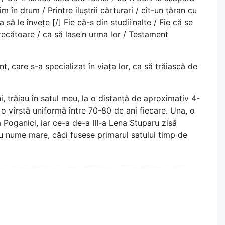
m în drum / Printre iluștrii cărturari / cît-un țăran cu
 să le învețe [/] Fie că-s din studii’nalte / Fie că se
trecătoare / ca să lase’n urma lor / Testament
nt, care s-a specializat în viața lor, ca să trăiască de
i, trăiau în satul meu, la o distanță de aproximativ 4-
 o vîrstă uniformă între 70-80 de ani fiecare. Una, o
Poganici, iar ce-a de-a III-a Lena Stuparu zisă
cu nume mare, căci fusese primarul satului timp de