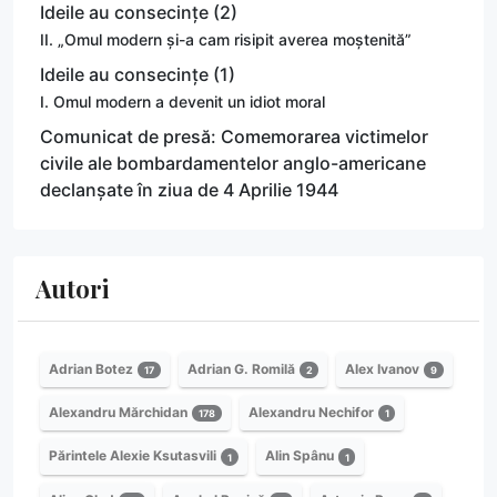
Ideile au consecințe (2)
II. „Omul modern și-a cam risipit averea moștenită”
Ideile au consecințe (1)
I. Omul modern a devenit un idiot moral
Comunicat de presă: Comemorarea victimelor
civile ale bombardamentelor anglo-americane
declanșate în ziua de 4 Aprilie 1944
Autori
Adrian Botez
Adrian G. Romilă
Alex Ivanov
17
2
9
Alexandru Mărchidan
Alexandru Nechifor
178
1
Părintele Alexie Ksutasvili
Alin Spânu
1
1