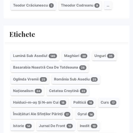
Teodor Crăciunescu
Theodor Codreanu
…
1
9
Etichete
Lumină Sub Asediu!
Maghiari
Unguri
145
38
35
Basarabia Noastră Cea De Totdeauna
28
Oglinda Vremii
România Sub Asediu
25
25
Naționalism
Cetatea Creștină
24
22
Haiduci–m–aș Și N–am Cui
Politică
Curs
18
18
17
Învățături Ale Sfinților Părinți
Gyrul
17
14
Istorie
Jurnal De Front
Inedit
14
12
10