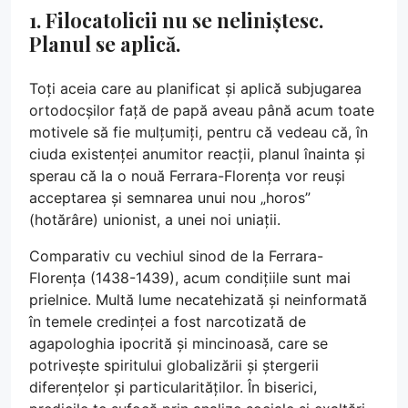
1. Filocatolicii nu se neliniștesc.
Planul se aplică.
Toți aceia care au planificat și aplică subjugarea
ortodocșilor față de papă aveau până acum toate
motivele să fie mulțumiți, pentru că vedeau că, în
ciuda existenței anumitor reacții, planul înainta și
sperau că la o nouă Ferrara-Florența vor reuși
acceptarea și semnarea unui nou „horos”
(hotărâre) unionist, a unei noi uniații.
Comparativ cu vechiul sinod de la Ferrara-
Florența (1438-1439), acum condițiile sunt mai
prielnice. Multă lume necatehizată și neinformată
în temele credinței a fost narcotizată de
agapologhia ipocrită și mincinoasă, care se
potrivește spiritului globalizării și ștergerii
diferențelor și particularităților. În biserici,