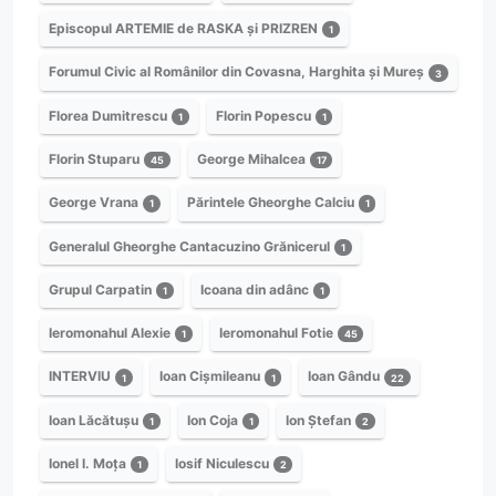
Episcopul ARTEMIE de RASKA și PRIZREN
1
Forumul Civic al Românilor din Covasna, Harghita și Mureș
3
Florea Dumitrescu
Florin Popescu
1
1
Florin Stuparu
George Mihalcea
45
17
George Vrana
Părintele Gheorghe Calciu
1
1
Generalul Gheorghe Cantacuzino Grănicerul
1
Grupul Carpatin
Icoana din adânc
1
1
Ieromonahul Alexie
Ieromonahul Fotie
1
45
INTERVIU
Ioan Cișmileanu
Ioan Gându
1
1
22
Ioan Lăcătușu
Ion Coja
Ion Ștefan
1
1
2
Ionel I. Moța
Iosif Niculescu
1
2