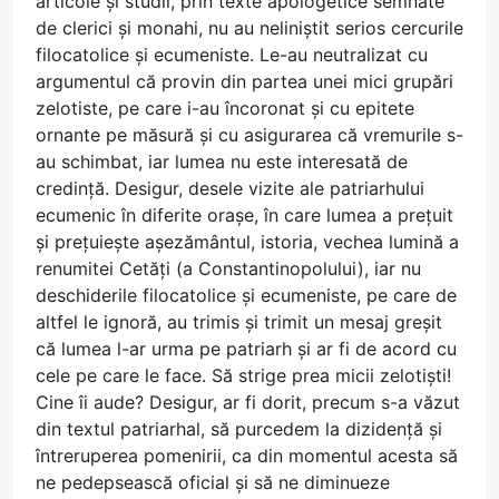
articole și studii, prin texte apologetice semnate
de clerici și monahi, nu au neliniștit serios cercurile
filocatolice și ecumeniste. Le-au neutralizat cu
argumentul că provin din partea unei mici grupări
zelotiste, pe care i-au încoronat și cu epitete
ornante pe măsură și cu asigurarea că vremurile s-
au schimbat, iar lumea nu este interesată de
credință. Desigur, desele vizite ale patriarhului
ecumenic în diferite orașe, în care lumea a prețuit
și prețuiește așezământul, istoria, vechea lumină a
renumitei Cetăți (a Constantinopolului), iar nu
deschiderile filocatolice și ecumeniste, pe care de
altfel le ignoră, au trimis și trimit un mesaj greșit
că lumea l-ar urma pe patriarh și ar fi de acord cu
cele pe care le face. Să strige prea micii zelotiști!
Cine îi aude? Desigur, ar fi dorit, precum s-a văzut
din textul patriarhal, să purcedem la dizidență și
întreruperea pomenirii, ca din momentul acesta să
ne pedepsească oficial și să ne diminueze