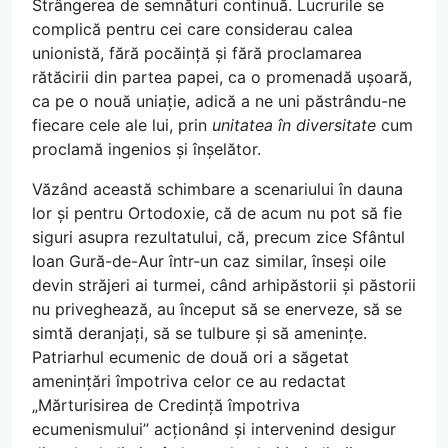
Strângerea de semnături continuă. Lucrurile se
complică pentru cei care considerau calea
unionistă, fără pocăință și fără proclamarea
rătăcirii din partea papei, ca o promenadă ușoară,
ca pe o nouă uniație, adică a ne uni păstrându-ne
fiecare cele ale lui, prin
unitatea în diversitate
cum
proclamă ingenios și înșelător.
Văzând această schimbare a scenariului în dauna
lor și pentru Ortodoxie, că de acum nu pot să fie
siguri asupra rezultatului, că, precum zice Sfântul
Ioan Gură-de-Aur într-un caz similar, înseși oile
devin străjeri ai turmei, când arhipăstorii și păstorii
nu priveghează, au început să se enerveze, să se
simtă deranjați, să se tulbure și să amenințe.
Patriarhul ecumenic de două ori a săgetat
amenințări împotriva celor ce au redactat
„Mărturisirea de Credință împotriva
ecumenismului” acționând și intervenind desigur