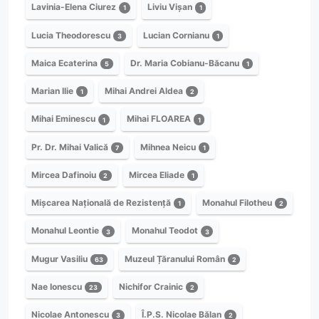
Lavinia-Elena Ciurez
Liviu Vișan
1
1
Lucia Theodorescu
Lucian Cornianu
3
1
Maica Ecaterina
Dr. Maria Cobianu-Băcanu
5
1
Marian Ilie
Mihai Andrei Aldea
1
2
Mihai Eminescu
Mihai FLOAREA
1
1
Pr. Dr. Mihai Valică
Mihnea Neicu
7
1
Mircea Dafinoiu
Mircea Eliade
2
1
Mișcarea Națională de Rezistență
Monahul Filotheu
1
2
Monahul Leontie
Monahul Teodot
3
3
Mugur Vasiliu
Muzeul Țăranului Român
63
2
Nae Ionescu
Nichifor Crainic
23
2
Nicolae Antonescu
Î.P.S. Nicolae Bălan
3
2