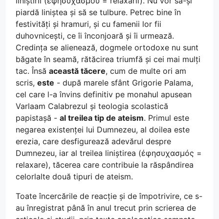
liniștirii (ἐφησυχασμοῦ = relaxării). Nu vor să-și
piardă liniștea și să se tulbure. Petrec bine în
festivități și hramuri, și cu famenii lor fii
duhovnicești, ce îi înconjoară și îi urmează.
Credința se alienează, dogmele ortodoxe nu sunt
băgate în seamă, rătăcirea triumfă și cei mai mulți
tac. Însă
această tăcere
, cum de multe ori am
scris,
este
- după marele sfânt Grigorie Palama,
cel care l-a învins definitiv pe monahul apusean
Varlaam Calabrezul și teologia scolastică
papistașă -
al treilea tip de ateism
. Primul este
negarea existenței lui Dumnezeu, al doilea este
erezia, care desfigurează adevărul despre
Dumnezeu, iar al treilea liniștirea (ἐφησυχασμός =
relaxare), tăcerea care contribuie la răspândirea
celorlalte două tipuri de ateism.
Toate încercările de reacție și de împotrivire, ce s-
au înregistrat până în anul trecut prin scrierea de