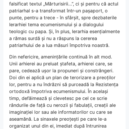
falsificat textul „Mărturisirii…”, ci și pentru că actul
patriarhal s-a transformat într-un pașaport, o
punte, pentru a trece - în sfârșit, spre dezbaterile
Ierarhiei tema ecumenismului și a dialogului
teologic cu papa. Și, în plus, Ierarhia esențialmente
a rămas surdă și nu a răspuns la cererea
patriarhului de a lua măsuri împotriva noastră.
Din nefericire, amenințările continuă în alt mod.
Unii arhierei au preluat ștafeta, arhierei care, se
pare, cedează ușor la propuneri și constrângeri.
Doi din ei aplică un plan de terorizare a preoților
lor, pentru a nu îndrăzni să purceadă la Rezistența
ortodoxă împotriva ecumenismului. În același
timp, defăimează și clevetesc pe cel ce scrie
rândurile de față cu nerozii și fabulații, creații ale
imaginației lor sau ale informatorilor cu care se
aseamănă. La sinaxele preoțești pe care le-a
organizat unul din ei, imediat după întrunirea