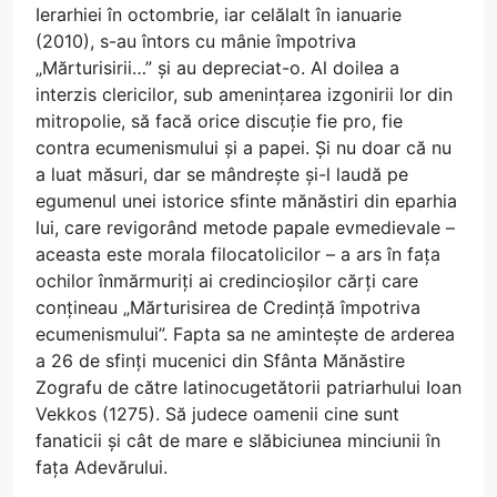
Ierarhiei în octombrie, iar celălalt în ianuarie
(2010), s-au întors cu mânie împotriva
„Mărturisirii…” și au depreciat-o. Al doilea a
interzis clericilor, sub amenințarea izgonirii lor din
mitropolie, să facă orice discuție fie pro, fie
contra ecumenismului și a papei. Și nu doar că nu
a luat măsuri, dar se mândrește și-l laudă pe
egumenul unei istorice sfinte mănăstiri din eparhia
lui, care revigorând metode papale evmedievale –
aceasta este morala filocatolicilor – a ars în fața
ochilor înmărmuriți ai credincioșilor cărți care
conțineau „Mărturisirea de Credință împotriva
ecumenismului”. Fapta sa ne amintește de arderea
a 26 de sfinți mucenici din Sfânta Mănăstire
Zografu de către latinocugetătorii patriarhului Ioan
Vekkos (1275). Să judece oamenii cine sunt
fanaticii și cât de mare e slăbiciunea minciunii în
fața Adevărului.