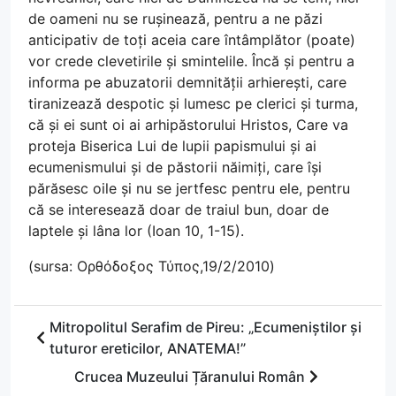
de oameni nu se rușinează, pentru a ne păzi
anticipativ de toți aceia care întâmplător (poate)
vor crede clevetirile și smintelile. Încă și pentru a
informa pe abuzatorii demnității arhierești, care
tiranizează despotic și lumesc pe clerici și turma,
că și ei sunt oi ai arhipăstorului Hristos, Care va
proteja Biserica Lui de lupii papismului și ai
ecumenismului și de păstorii năimiți, care își
părăsesc oile și nu se jertfesc pentru ele, pentru
că se interesează doar de traiul bun, doar de
laptele și lâna lor (Ioan 10, 1-15).
(sursa: Ορθόδοξος Τύπος,19/2/2010)
Mitropolitul Serafim de Pireu: „Ecumeniștilor și
tuturor ereticilor, ANATEMA!”
Crucea Muzeului Țăranului Român