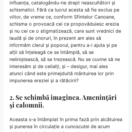
influența, catalogându-ne drept neascultători și
schismatici. Fără ca lucrul acesta să fie exclus pe
viitor, de vreme ce, conform Sfintelor Canoane,
schisma o provoacă cei ce propovăduiesc erezia
și nu cei ce o stigmatizează, care sunt vrednici de
laudă și de onoruri, în prezent am ales să
informăm clerul și poporul, pentru a-i ajuta și pe
alții să înțeleagă ce se întâmplă, să se
neliniștească, să se trezească. Nu se cuvine să ne
interesăm și de ceilalți, și – desigur, mai ales
atunci când este primejduită mântuirea lor prin
impunerea ereziei și a rătăcirii?
2. Se schimbă imaginea. Amenințări
și calomnii.
Aceasta s-a întâmplat în prima fază prin alcătuirea
și punerea în circulație a cunoscutei de acum