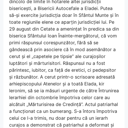
dincolo de limite în hotarele altei jurisdicții
bisericești, a Bisericii Autocefale a Eladei. Putea
să-și exercite jurisdicția doar în Sfântul Munte și în
toate regiunile elene ce aparțin jurisdicției lui. Pe
29 august din Cetate a amenințat în predica sa din
biserica Sfântului Ioan Înainte-mergătorul, că vom
primi răspunsul corespunzător, fără să se
gândească prin asociere că în mod asemănător a
cerut și el „capetele pe tipsie” ale curajoșilor
luptători și mărturisitori. Răspunsul nu a fost
părintesc, iubitor, ca față de eretici, ci pedepsitor
și răzbunător. A cerut printr-o scrisoare adresată
arhiepiscopului Atenelor și a toată Elada, kir
Ieronim, să se ia măsuri urgente de către Întrunirea
Ierarhiei din octombrie împotriva celor care au
alcătuit „Mărturisirea de Credință”. Actul patriarhal
a funcționat ca un bumerang. S-a întors împotriva
celui ce l-a trimis, nu doar pentru că un ierarh
curajos a demonstrat că patriarhul a deformat și