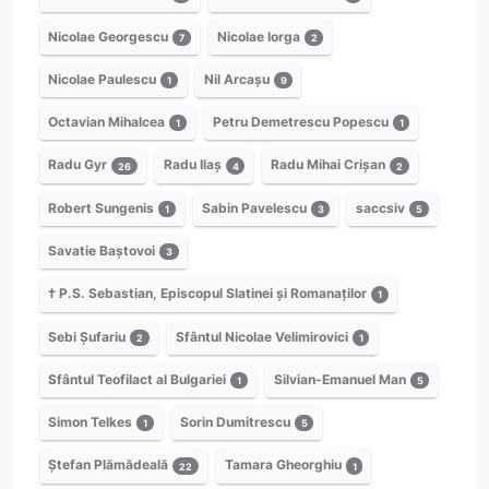
Nicolae Georgescu
Nicolae Iorga
7
2
Nicolae Paulescu
Nil Arcașu
1
9
Octavian Mihalcea
Petru Demetrescu Popescu
1
1
Radu Gyr
Radu Ilaș
Radu Mihai Crișan
26
4
2
Robert Sungenis
Sabin Pavelescu
saccsiv
1
3
5
Savatie Baștovoi
3
† P.S. Sebastian, Episcopul Slatinei și Romanaților
1
Sebi Șufariu
Sfântul Nicolae Velimirovici
2
1
Sfântul Teofilact al Bulgariei
Silvian-Emanuel Man
1
5
Simon Telkes
Sorin Dumitrescu
1
5
Ștefan Plămădeală
Tamara Gheorghiu
22
1