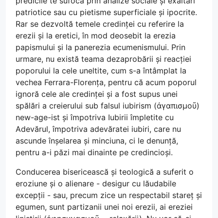
predicile te sufocă prin analize sociale și exaltări
patriotice sau cu pietisme superficiale și ipocrite.
Rar se dezvoltă temele credinței cu referire la
erezii și la eretici, în mod deosebit la erezia
papismului și la panerezia ecumenismului. Prin
urmare, nu există teama dezaprobării și reacției
poporului la cele uneltite, cum s-a întâmplat la
vechea Ferrara-Florența, pentru că acum poporul
ignoră cele ale credinței și a fost supus unei
spălări a creierului sub falsul iubirism (ἀγαπισμοῦ)
new-age-ist și împotriva Iubirii împletite cu
Adevărul, împotriva adevăratei iubiri, care nu
ascunde înșelarea și minciuna, ci le denunță,
pentru a-i păzi mai dinainte pe credincioși.
Conducerea bisericească și teologică a suferit o
eroziune și o alienare - desigur cu lăudabile
excepții - sau, precum zice un respectabil stareț și
egumen, sunt partizanii unei noi erezii, ai ereziei