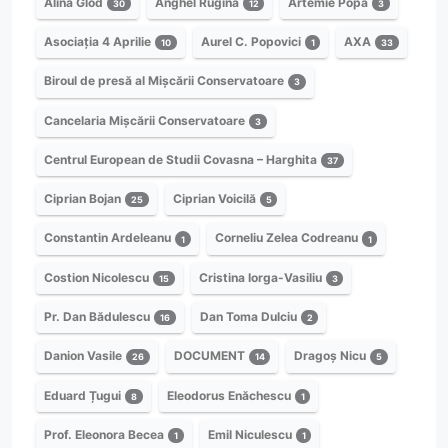
Alina Glod
Anghel Rugină
Artemie Popa
30
12
3
Asociația 4 Aprilie
Aurel C. Popovici
AXA
10
1
33
Biroul de presă al Mișcării Conservatoare
3
Cancelaria Mișcării Conservatoare
3
Centrul European de Studii Covasna – Harghita
37
Ciprian Bojan
Ciprian Voicilă
25
5
Constantin Ardeleanu
Corneliu Zelea Codreanu
1
1
Costion Nicolescu
Cristina Iorga-Vasiliu
15
3
Pr. Dan Bădulescu
Dan Toma Dulciu
16
2
Danion Vasile
DOCUMENT
Dragoș Nicu
26
14
5
Eduard Țugui
Eleodorus Enăchescu
8
1
Prof. Eleonora Becea
Emil Niculescu
1
1