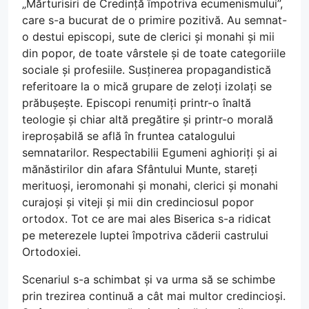
„Mărturisiri de Credință împotriva ecumenismului”,
care s-a bucurat de o primire pozitivă. Au semnat-
o destui episcopi, sute de clerici și monahi și mii
din popor, de toate vârstele și de toate categoriile
sociale și profesiile. Susținerea propagandistică
referitoare la o mică grupare de zeloți izolați se
prăbușește. Episcopi renumiți printr-o înaltă
teologie și chiar altă pregătire și printr-o morală
ireproșabilă se află în fruntea catalogului
semnatarilor. Respectabilii Egumeni aghioriți și ai
mănăstirilor din afara Sfântului Munte, stareți
merituoși, ieromonahi și monahi, clerici și monahi
curajoși și viteji și mii din credinciosul popor
ortodox. Tot ce are mai ales Biserica s-a ridicat
pe meterezele luptei împotriva căderii castrului
Ortodoxiei.
Scenariul s-a schimbat și va urma să se schimbe
prin trezirea continuă a cât mai multor credincioși.