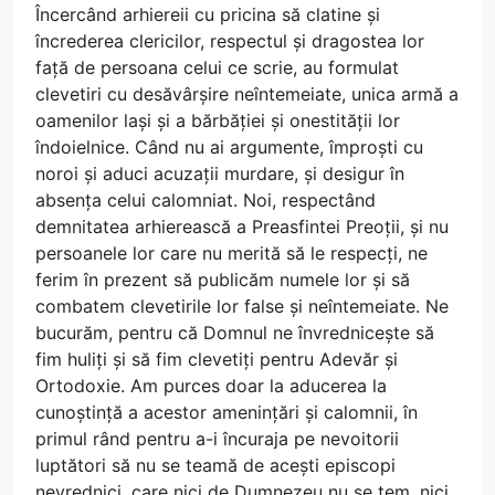
Încercând arhiereii cu pricina să clatine și
încrederea clericilor, respectul și dragostea lor
față de persoana celui ce scrie, au formulat
clevetiri cu desăvârșire neîntemeiate, unica armă a
oamenilor lași și a bărbăției și onestității lor
îndoielnice. Când nu ai argumente, împroști cu
noroi și aduci acuzații murdare, și desigur în
absența celui calomniat. Noi, respectând
demnitatea arhierească a Preasfintei Preoții, și nu
persoanele lor care nu merită să le respecți, ne
ferim în prezent să publicăm numele lor și să
combatem clevetirile lor false și neîntemeiate. Ne
bucurăm, pentru că Domnul ne învrednicește să
fim huliți și să fim clevetiți pentru Adevăr și
Ortodoxie. Am purces doar la aducerea la
cunoștință a acestor amenințări și calomnii, în
primul rând pentru a-i încuraja pe nevoitorii
luptători să nu se teamă de acești episcopi
nevrednici, care nici de Dumnezeu nu se tem, nici