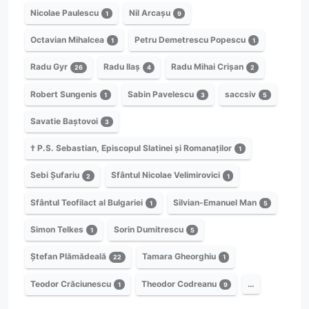
Nicolae Paulescu
Nil Arcașu
1
9
Octavian Mihalcea
Petru Demetrescu Popescu
1
1
Radu Gyr
Radu Ilaș
Radu Mihai Crișan
26
4
2
Robert Sungenis
Sabin Pavelescu
saccsiv
1
3
5
Savatie Baștovoi
3
† P.S. Sebastian, Episcopul Slatinei și Romanaților
1
Sebi Șufariu
Sfântul Nicolae Velimirovici
2
1
Sfântul Teofilact al Bulgariei
Silvian-Emanuel Man
1
5
Simon Telkes
Sorin Dumitrescu
1
5
Ștefan Plămădeală
Tamara Gheorghiu
22
1
Teodor Crăciunescu
Theodor Codreanu
…
1
9