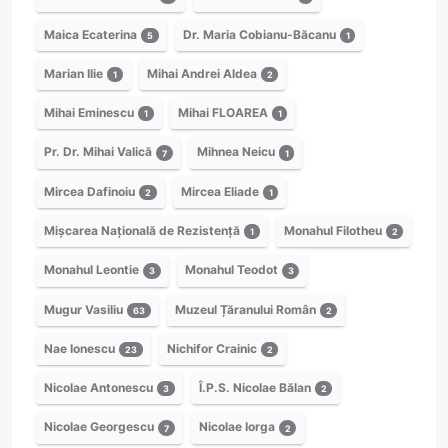
Maica Ecaterina
Dr. Maria Cobianu-Băcanu
5
1
Marian Ilie
Mihai Andrei Aldea
1
2
Mihai Eminescu
Mihai FLOAREA
1
1
Pr. Dr. Mihai Valică
Mihnea Neicu
7
1
Mircea Dafinoiu
Mircea Eliade
2
1
Mișcarea Națională de Rezistență
Monahul Filotheu
1
2
Monahul Leontie
Monahul Teodot
3
3
Mugur Vasiliu
Muzeul Țăranului Român
63
2
Nae Ionescu
Nichifor Crainic
23
2
Nicolae Antonescu
Î.P.S. Nicolae Bălan
3
2
Nicolae Georgescu
Nicolae Iorga
7
2