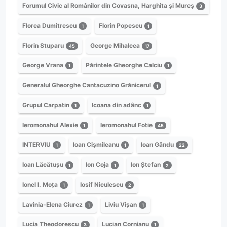
Forumul Civic al Românilor din Covasna, Harghita și Mureș
3
Florea Dumitrescu
Florin Popescu
1
1
Florin Stuparu
George Mihalcea
45
17
George Vrana
Părintele Gheorghe Calciu
1
1
Generalul Gheorghe Cantacuzino Grănicerul
1
Grupul Carpatin
Icoana din adânc
1
1
Ieromonahul Alexie
Ieromonahul Fotie
1
45
INTERVIU
Ioan Cișmileanu
Ioan Gându
1
1
22
Ioan Lăcătușu
Ion Coja
Ion Ștefan
1
1
2
Ionel I. Moța
Iosif Niculescu
1
2
Lavinia-Elena Ciurez
Liviu Vișan
1
1
Lucia Theodorescu
Lucian Cornianu
3
1