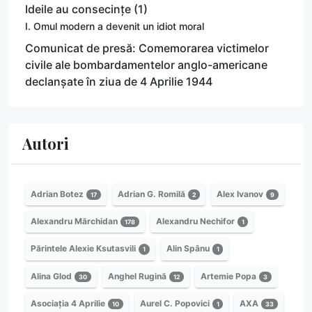
Ideile au consecințe (1)
I. Omul modern a devenit un idiot moral
Comunicat de presă: Comemorarea victimelor
civile ale bombardamentelor anglo-americane
declanșate în ziua de 4 Aprilie 1944
Autori
Adrian Botez
Adrian G. Romilă
Alex Ivanov
17
2
9
Alexandru Mărchidan
Alexandru Nechifor
178
1
Părintele Alexie Ksutasvili
Alin Spânu
1
1
Alina Glod
Anghel Rugină
Artemie Popa
30
12
3
Asociația 4 Aprilie
Aurel C. Popovici
AXA
10
1
33