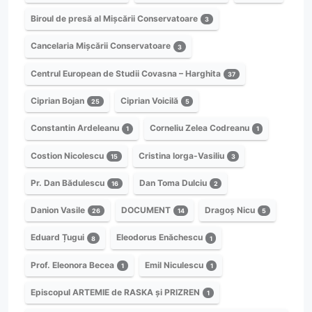
Biroul de presă al Mișcării Conservatoare
3
Cancelaria Mișcării Conservatoare
3
Centrul European de Studii Covasna – Harghita
37
Ciprian Bojan
Ciprian Voicilă
25
5
Constantin Ardeleanu
Corneliu Zelea Codreanu
1
1
Costion Nicolescu
Cristina Iorga-Vasiliu
15
3
Pr. Dan Bădulescu
Dan Toma Dulciu
16
2
Danion Vasile
DOCUMENT
Dragoș Nicu
26
14
5
Eduard Țugui
Eleodorus Enăchescu
8
1
Prof. Eleonora Becea
Emil Niculescu
1
1
Episcopul ARTEMIE de RASKA și PRIZREN
1