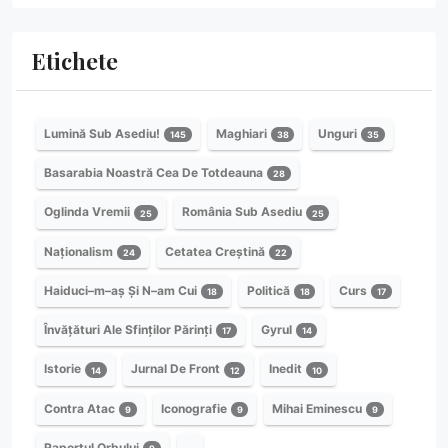
Etichete
Lumină Sub Asediu!
Maghiari
Unguri
145
38
35
Basarabia Noastră Cea De Totdeauna
28
Oglinda Vremii
România Sub Asediu
25
25
Naționalism
Cetatea Creștină
24
22
Haiduci–m–aș Și N–am Cui
Politică
Curs
18
18
17
Învățături Ale Sfinților Părinți
Gyrul
17
14
Istorie
Jurnal De Front
Inedit
14
12
10
Contra Atac
Iconografie
Mihai Eminescu
9
9
9
Raportul Orbului
…