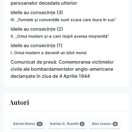
persoanelor decedate ulterior
Ideile au consecințe (3)
III. „Formele și convențiile sunt scara care duce în sus”
Ideile au consecințe (2)
II. „Omul modern și-a cam risipit averea moștenită”
Ideile au consecințe (1)
I. Omul modern a devenit un idiot moral
Comunicat de presă: Comemorarea victimelor
civile ale bombardamentelor anglo-americane
declanșate în ziua de 4 Aprilie 1944
Autori
Adrian Botez
Adrian G. Romilă
Alex Ivanov
17
2
9