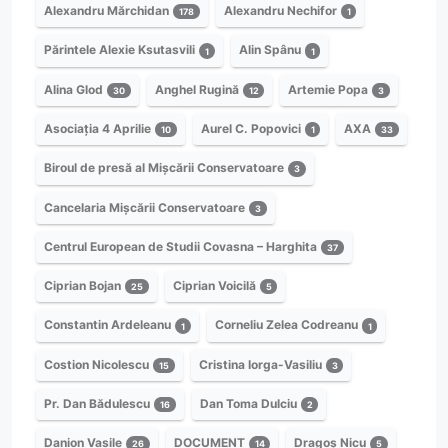
Alexandru Mărchidan
Alexandru Nechifor
178
1
Părintele Alexie Ksutasvili
Alin Spânu
1
1
Alina Glod
Anghel Rugină
Artemie Popa
30
12
3
Asociația 4 Aprilie
Aurel C. Popovici
AXA
10
1
33
Biroul de presă al Mișcării Conservatoare
3
Cancelaria Mișcării Conservatoare
3
Centrul European de Studii Covasna – Harghita
37
Ciprian Bojan
Ciprian Voicilă
25
5
Constantin Ardeleanu
Corneliu Zelea Codreanu
1
1
Costion Nicolescu
Cristina Iorga-Vasiliu
15
3
Pr. Dan Bădulescu
Dan Toma Dulciu
16
2
Danion Vasile
DOCUMENT
Dragoș Nicu
26
14
5