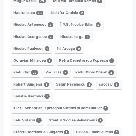
Mugur Vasiliu
Muzeul Țăranului Român
63
2
Nae Ionescu
Nichifor Crainic
23
2
Nicolae Antonescu
Î.P.S. Nicolae Bălan
3
2
Nicolae Georgescu
Nicolae Iorga
7
2
Nicolae Paulescu
Nil Arcașu
1
9
Octavian Mihalcea
Petru Demetrescu Popescu
1
1
Radu Gyr
Radu Ilaș
Radu Mihai Crișan
26
4
2
Robert Sungenis
Sabin Pavelescu
saccsiv
1
3
5
Savatie Baștovoi
3
† P.S. Sebastian, Episcopul Slatinei și Romanaților
1
Sebi Șufariu
Sfântul Nicolae Velimirovici
2
1
Sfântul Teofilact al Bulgariei
Silvian-Emanuel Man
1
5