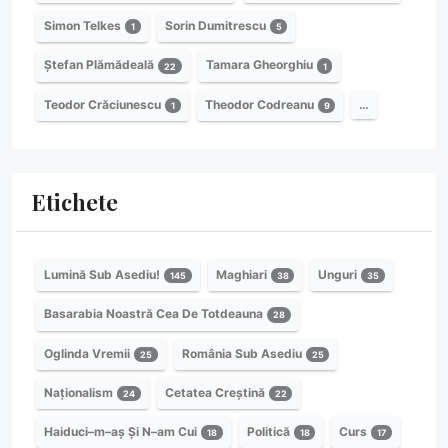
Simon Telkes
Sorin Dumitrescu
1
5
Ștefan Plămădeală
Tamara Gheorghiu
22
1
Teodor Crăciunescu
Theodor Codreanu
…
1
9
Etichete
Lumină Sub Asediu!
Maghiari
Unguri
145
38
35
Basarabia Noastră Cea De Totdeauna
28
Oglinda Vremii
România Sub Asediu
25
25
Naționalism
Cetatea Creștină
24
22
Haiduci–m–aș Și N–am Cui
Politică
Curs
18
18
17