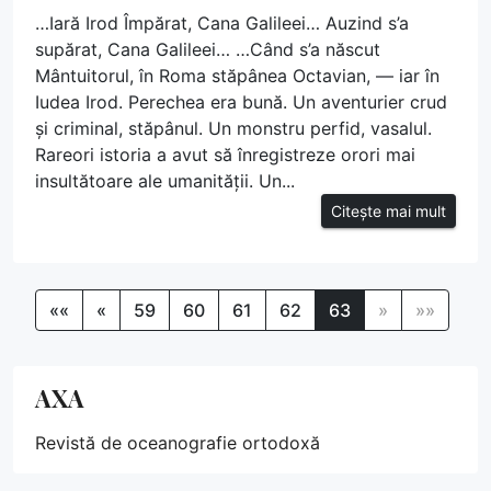
…Iară Irod Împărat, Cana Galileei… Auzind s’a
supărat, Cana Galileei… …Când s’a născut
Mântuitorul, în Roma stăpânea Octavian, — iar în
Iudea Irod. Perechea era bună. Un aventurier crud
și criminal, stăpânul. Un monstru perfid, vasalul.
Rareori istoria a avut să înregistreze orori mai
insultătoare ale umanității. Un...
Citește mai mult
««
«
59
60
61
62
63
»
»»
AXA
Revistă de oceanografie ortodoxă