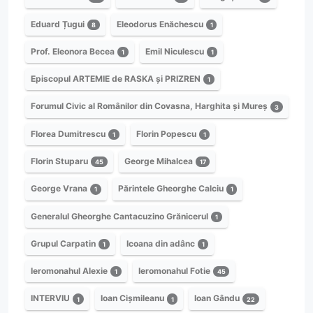
Eduard Țugui
Eleodorus Enăchescu
8
1
Prof. Eleonora Becea
Emil Niculescu
1
1
Episcopul ARTEMIE de RASKA și PRIZREN
1
Forumul Civic al Românilor din Covasna, Harghita și Mureș
3
Florea Dumitrescu
Florin Popescu
1
1
Florin Stuparu
George Mihalcea
45
17
George Vrana
Părintele Gheorghe Calciu
1
1
Generalul Gheorghe Cantacuzino Grănicerul
1
Grupul Carpatin
Icoana din adânc
1
1
Ieromonahul Alexie
Ieromonahul Fotie
1
45
INTERVIU
Ioan Cișmileanu
Ioan Gându
1
1
22