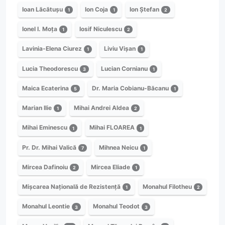
Ioan Lăcătușu
Ion Coja
Ion Ștefan
1
1
2
Ionel I. Moța
Iosif Niculescu
1
2
Lavinia-Elena Ciurez
Liviu Vișan
1
1
Lucia Theodorescu
Lucian Cornianu
3
1
Maica Ecaterina
Dr. Maria Cobianu-Băcanu
5
1
Marian Ilie
Mihai Andrei Aldea
1
2
Mihai Eminescu
Mihai FLOAREA
1
1
Pr. Dr. Mihai Valică
Mihnea Neicu
7
1
Mircea Dafinoiu
Mircea Eliade
2
1
Mișcarea Națională de Rezistență
Monahul Filotheu
1
2
Monahul Leontie
Monahul Teodot
3
3