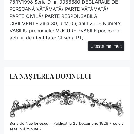
75/P/1998 Seria D nr. 0083380 DECLARAțIE DE
PERSOANĂ VĂTĂMATĂ/ PARTE VĂTĂMATĂ/
PARTE CIVILĂ/ PARTE RESPONSABILĂ
CIVILMENTE Ziua 30, luna 06, anul 2006 Numele:
VASILIU prenumele: MUGUREL-VASILE posesor al
actului de identitate: CI seria RT,...
Citește mai mult
LA NAȘTEREA DOMNULUI
Scris de
Nae Ionescu
Publicat la 25 Decembrie 1926
se cit
ește în 4 minute