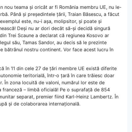
din nou teama și oricât ar fi România membru UE, nu le-
bă. Până și președintele țării, Traian Băsescu, a făcut
xemplul este, nu-i așa, molipsitor, și poate și
ească! Deși nu ar dori decât să-și decidă singură
 din Trei Scaune a declarat că regiunea Kosovo ar
olegul său, Tamas Sandor, au decis să le prezinte
pe bătrânul nostru continent. Vor face acest lucru în
ă în 11 din cele 27 de țări membre UE există diferite
tonomie teritorială, într-o țară în care trăiesc doar
r. În zona locuită de valoni, numărul lor este de
a franceză – limbă oficială! Pe o suprafață de 854
unitar separat, premier fiind Karl-Heinz Lambertz. În
pă și de colaborarea internațională.