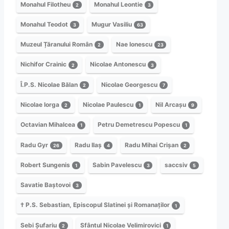
Monahul Filotheu
Monahul Leontie
2
3
Monahul Teodot
Mugur Vasiliu
3
63
Muzeul Țăranului Român
Nae Ionescu
2
23
Nichifor Crainic
Nicolae Antonescu
2
3
Î.P.S. Nicolae Bălan
Nicolae Georgescu
2
7
Nicolae Iorga
Nicolae Paulescu
Nil Arcașu
2
1
9
Octavian Mihalcea
Petru Demetrescu Popescu
1
1
Radu Gyr
Radu Ilaș
Radu Mihai Crișan
26
4
2
Robert Sungenis
Sabin Pavelescu
saccsiv
1
3
5
Savatie Baștovoi
3
† P.S. Sebastian, Episcopul Slatinei și Romanaților
1
Sebi Șufariu
Sfântul Nicolae Velimirovici
2
1