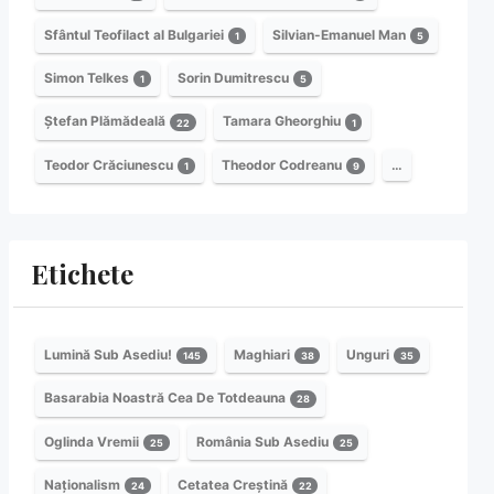
Sfântul Teofilact al Bulgariei
Silvian-Emanuel Man
1
5
Simon Telkes
Sorin Dumitrescu
1
5
Ștefan Plămădeală
Tamara Gheorghiu
22
1
Teodor Crăciunescu
Theodor Codreanu
…
1
9
Etichete
Lumină Sub Asediu!
Maghiari
Unguri
145
38
35
Basarabia Noastră Cea De Totdeauna
28
Oglinda Vremii
România Sub Asediu
25
25
Naționalism
Cetatea Creștină
24
22