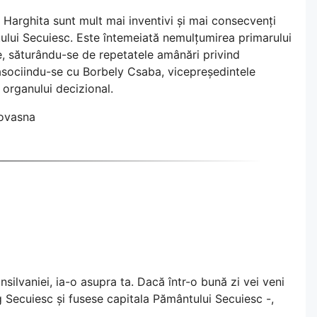
l Harghita sunt mult mai inventivi și mai consecvenți
lui Secuiesc. Este întemeiată nemulțumirea primarului
e, săturându-se de repetatele amânări privind
 asociindu-se cu Borbely Csaba, vicepreședintele
 organului decizional.
Covasna
nsilvaniei, ia-o asupra ta. Dacă într-o bună zi vei veni
 Secuiesc și fusese capitala Pământului Secuiesc -,