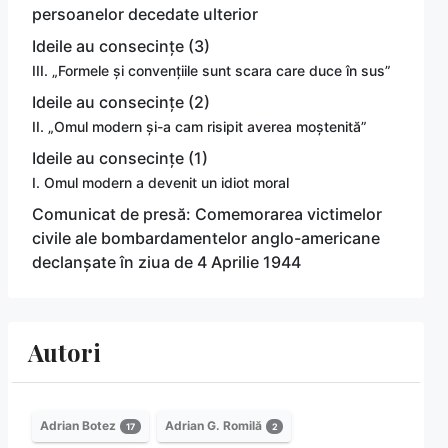
persoanelor decedate ulterior
Ideile au consecințe (3)
III. „Formele și convențiile sunt scara care duce în sus”
Ideile au consecințe (2)
II. „Omul modern și-a cam risipit averea moștenită”
Ideile au consecințe (1)
I. Omul modern a devenit un idiot moral
Comunicat de presă: Comemorarea victimelor
civile ale bombardamentelor anglo-americane
declanșate în ziua de 4 Aprilie 1944
Autori
Adrian Botez
Adrian G. Romilă
17
2