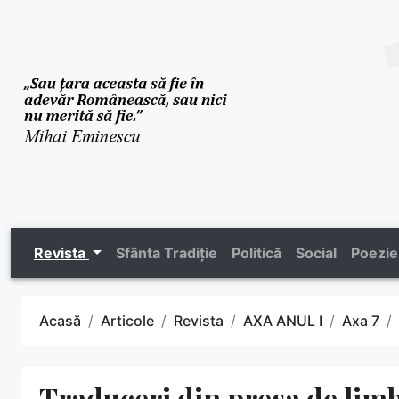
Revista
Sfânta Tradiție
Politică
Social
Poezie
Acasă
Articole
Revista
AXA ANUL I
Axa 7
Traduceri din presa de li