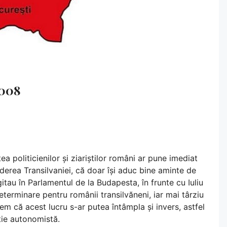
2008
 politicienilor și ziariștilor români ar pune imediat
erea Transilvaniei, că doar își aduc bine aminte de
gitau în Parlamentul de la Budapesta, în frunte cu Iuliu
eterminare pentru românii transilvăneni, iar mai târziu
em că acest lucru s-ar putea întâmpla și invers, astfel
ție autonomistă.