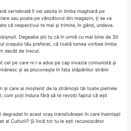
ană vertebrală îl vei saluta în limba maghiară pe
ziare sau poate pe vânzătorul din magazin, ți se va
e că respectivul te mai și trimite, în gând, undeva.
obișnuit. Degeaba știi tu că în urmă cu mai bine de 30
ul orașului tău preferat, că toată lumea vorbea limba
um decât de trecut.
ât cel pe care ni l-a adus pe cap invazia comunistă și
românesc și se ploconește în fața stăpânilor străini
ri și care ai moștenit de la strămoșii tăi toate pietrele
, cum poți îndura fără să te revolți faptul că ești
și degradat în acest oraș transilvănean în care înaintașii
at al Culturii? Și încă tot tu le ești recunoscător