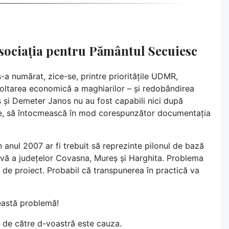
Asociația pentru Pământul Secuiesc
-a numărat, zice-se, printre prioritățile UDMR,
zvoltarea economică a maghiarilor – și redobândirea
 și Demeter Janos nu au fost capabili nici după
ghe, să întocmească în mod corespunzător documentația
în anul 2007 ar fi trebuit să reprezinte pilonul de bază
ativă a județelor Covasna, Mureș și Harghita. Problema
l de proiect. Probabil că transpunerea în practică va
eastă problemă!
 de către d-voastră este cauza.