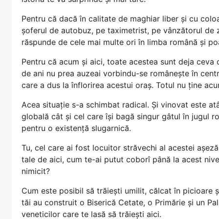
Pentru că dacă în calitate de maghiar liber și cu colo
șoferul de autobuz, pe taximetrist, pe vânzătorul de 
răspunde de cele mai multe ori în limba română și poat
Pentru că acum și aici, toate acestea sunt deja ceva 
de ani nu prea auzeai vorbindu-se românește în centr
care a dus la înflorirea acestui oraș. Totul nu ține ac
Acea situație s-a schimbat radical. Și vinovat este at
globală cât și cel care își bagă singur gâtul în jugul 
pentru o existență slugarnică.
Tu, cel care ai fost locuitor străvechi al acestei așeză
tale de aici, cum te-ai putut coborî până la acest nivel
nimicit?
Cum este posibil să trăiești umilit, călcat în picioare 
tăi au construit o Biserică Cetate, o Primărie și un Pal
veneticilor care te lasă să trăiești aici.