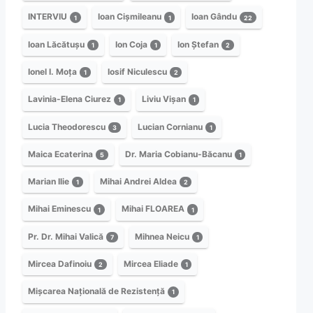
INTERVIU
Ioan Cișmileanu
Ioan Gându
1
1
22
Ioan Lăcătușu
Ion Coja
Ion Ștefan
1
1
2
Ionel I. Moța
Iosif Niculescu
1
2
Lavinia-Elena Ciurez
Liviu Vișan
1
1
Lucia Theodorescu
Lucian Cornianu
3
1
Maica Ecaterina
Dr. Maria Cobianu-Băcanu
5
1
Marian Ilie
Mihai Andrei Aldea
1
2
Mihai Eminescu
Mihai FLOAREA
1
1
Pr. Dr. Mihai Valică
Mihnea Neicu
7
1
Mircea Dafinoiu
Mircea Eliade
2
1
Mișcarea Națională de Rezistență
1