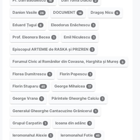
Pr. Dan Bădulescu
Dan Toma Dulciu
16
2
Danion Vasile
DOCUMENT
Dragoș Nicu
26
14
5
Eduard Țugui
Eleodorus Enăchescu
8
1
Prof. Eleonora Becea
Emil Niculescu
1
1
Episcopul ARTEMIE de RASKA și PRIZREN
1
Forumul Civic al Românilor din Covasna, Harghita și Mureș
3
Florea Dumitrescu
Florin Popescu
1
1
Florin Stuparu
George Mihalcea
45
17
George Vrana
Părintele Gheorghe Calciu
1
1
Generalul Gheorghe Cantacuzino Grănicerul
1
Grupul Carpatin
Icoana din adânc
1
1
Ieromonahul Alexie
Ieromonahul Fotie
1
45