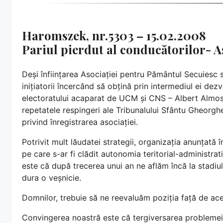
Haromszek, nr.5303 – 15.02.2008
Pariul pierdut al conducătorilor- 
Deși înființarea Asociației pentru Pământul Secuiesc s
inițiatorii încercând să obțină prin intermediul ei de
electoratului acaparat de UCM și CNS – Albert Almos
repetatele respingeri ale Tribunalului Sfântu Gheor
privind înregistrarea asociației.
Potrivit mult lăudatei strategii, organizația anunțată 
pe care s-ar fi clădit autonomia teritorial-administr
este că după trecerea unui an ne aflăm încă la stadiu
dura o veșnicie.
Domnilor, trebuie să ne reevaluăm poziția față de ac
Convingerea noastră este că tergiversarea problemei