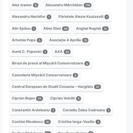
Alex Ivanov
Alexandru Mărchidan
9
178
Alexandru Nechifor
Părintele Alexie Ksutasvili
1
1
Alin Spânu
Alina Glod
Anghel Rugină
1
30
12
Artemie Popa
Asociația 4 Aprilie
3
10
Aurel C. Popovici
AXA
1
33
Biroul de presă al Mișcării Conservatoare
3
Cancelaria Mișcării Conservatoare
3
Centrul European de Studii Covasna – Harghita
37
Ciprian Bojan
Ciprian Voicilă
25
5
Constantin Ardeleanu
Corneliu Zelea Codreanu
1
1
Costion Nicolescu
Cristina Iorga-Vasiliu
15
3