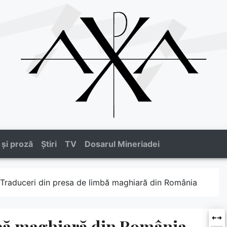
 și proză
Știri
TV
Dosarul Mineriadei
Traduceri din presa de limbă maghiară din România
mbă maghiară din România