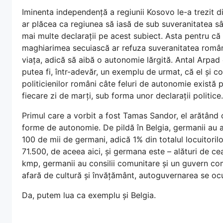
Iminenta independență a regiunii Kosovo le-a trezit 
ar plăcea ca regiunea să iasă de sub suveranitatea sâr
mai multe declarații pe acest subiect. Asta pentru că e
maghiarimea secuiască ar refuza suveranitatea român
viața, adică să aibă o autonomie lărgită. Antal Arpad
putea fi, într-adevăr, un exemplu de urmat, că el și c
politicienilor români câte feluri de autonomie există 
fiecare zi de marți, sub forma unor declarații politice.
Primul care a vorbit a fost Tamas Sandor, el arătând c
forme de autonomie. De pildă în Belgia, germanii au au
100 de mii de germani, adică 1% din totalul locuitorilo
71.500, de aceea aici, și germana este – alături de ce
kmp, germanii au consilii comunitare și un guvern com
afară de cultură și învățământ, autoguvernarea se ocu
Da, putem lua ca exemplu și Belgia.