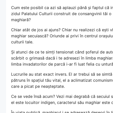
Cum este posibil ca azi să aplauzi până și faptul că i
zidul Palatului Culturii construit de consangvinii tăi 
maghiară?
Chiar atât de jos ai ajuns? Chiar nu realizezi că ești
maghiar secuiască? Oriunde ai privi în centrul orașului
culturii tale.
Și atunci de ce te simți tensionat când șoferul de aut
scârbit o grimasă dacă i te adresezi în limba maghiară
limba invadatorilor de parcă i-ar fi luat felia cu untură
Lucrurile au stat exact invers. El ar trebui să se simtă
pătruns în spațiul tău vital, el a aclimatizat comunismu
care a picat pe neașteptate.
Ce se vede însă acum? Vezi mai degrabă că secuiul s
el este locuitor indigen, caracterul său maghiar este 
În viața publică, maghiarul i se adresează deseori în 