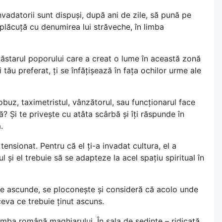
nvadatorii sunt dispuși, după ani de zile, să pună pe
o plăcuță cu denumirea lui străveche, în limba
 vlăstarul poporului care a creat o lume în această zonă
 tău preferat, ți se înfățișează în fața ochilor urme ale
obuz, taximetristul, vânzătorul, sau funcționarul face
? Și te privește cu atâta scârbă și îți răspunde în
.
 tensionat. Pentru că el ți-a invadat cultura, el a
l și el trebuie să se adapteze la acel spațiu spiritual în
e ascunde, se ploconește și consideră că acolo unde
ceva ce trebuie ținut ascuns.
limba română maghiarului. În sala de ședințe – ridicată