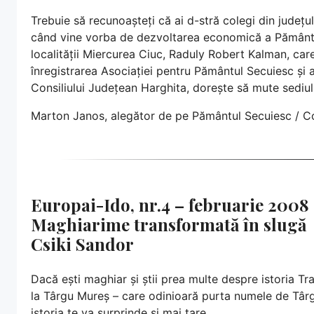
Trebuie să recunoașteți că ai d-stră colegi din județu
când vine vorba de dezvoltarea economică a Pământu
localității Miercurea Ciuc, Raduly Robert Kalman, car
înregistrarea Asociației pentru Pământul Secuiesc și
Consiliului Județean Harghita, dorește să mute sediul
Marton Janos, alegător de pe Pământul Secuiesc / 
Europai-Ido, nr.4 – februarie 2008
Maghiarime transformată în slugă
Csiki Sandor
Dacă ești maghiar și știi prea multe despre istoria Tra
la Târgu Mureș – care odinioară purta numele de Târg
istoria te va surprinde și mai tare.