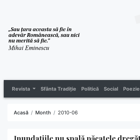
Revista
Sfânta Tradiție
Politică
Social
Poezie
Acasă
Month
2010-06
Inundațiile nu spală păcatele dregă