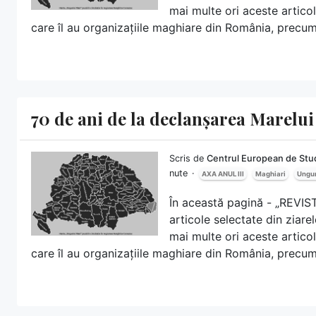
mai multe ori aceste artico
care îl au organizațiile maghiare din România, precum 
70 de ani de la declanșarea Marel
Scris de
Centrul European de Stud
nute
AXA ANUL III
Maghiari
Ungur
În această pagină - „REVI
articole selectate din ziar
mai multe ori aceste artico
care îl au organizațiile maghiare din România, precum 