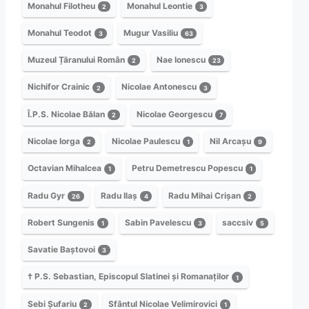
Monahul Filotheu
Monahul Leontie
2
3
Monahul Teodot
Mugur Vasiliu
3
63
Muzeul Țăranului Român
Nae Ionescu
2
23
Nichifor Crainic
Nicolae Antonescu
2
3
Î.P.S. Nicolae Bălan
Nicolae Georgescu
2
7
Nicolae Iorga
Nicolae Paulescu
Nil Arcașu
2
1
9
Octavian Mihalcea
Petru Demetrescu Popescu
1
1
Radu Gyr
Radu Ilaș
Radu Mihai Crișan
26
4
2
Robert Sungenis
Sabin Pavelescu
saccsiv
1
3
5
Savatie Baștovoi
3
† P.S. Sebastian, Episcopul Slatinei și Romanaților
1
Sebi Șufariu
Sfântul Nicolae Velimirovici
2
1