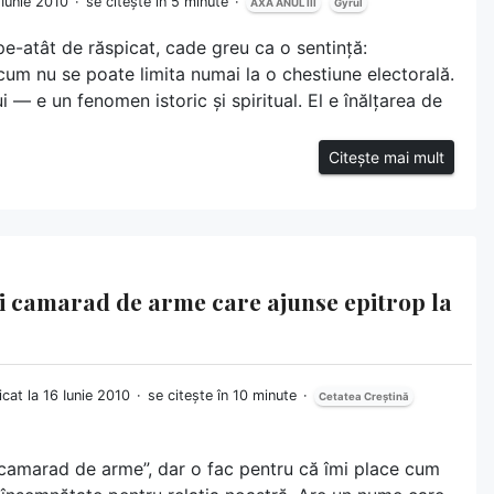
6 Iunie 2010
se citește în 5 minute
AXA ANUL III
Gyrul
pe-atât de răspicat, cade greu ca o sentință:
cum nu se poate limita numai la o chestiune electorală.
 — e un fenomen istoric și spiritual. El e înălțarea de
Citește mai mult
i camarad de arme care ajunse epitrop la
icat la 16 Iunie 2010
se citește în 10 minute
Cetatea Creștină
„camarad de arme”, dar o fac pentru că îmi place cum