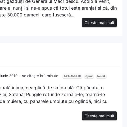
fost găzduiți de Generalul Macridescu. Acolo a venit,
re al nunții și ne-a spus că totul este aranjat și că, din
este 30.000 oameni, care fuseseră...
Citește mai mult
6 Iunie 2010
se citește în 1 minute
AXA ANUL III
Gyrul
Inedit
oală inima, cea plină de sminteală. Că păcatul o
Piei, Satană! Pungile rotunde zornăie-le, toarnă-le
 de muiere, cu paharele umplute cu oglindă, nici cu
Citește mai mult