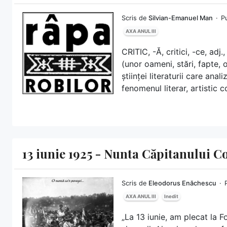
Scris de
Silvian-Emanuel Man
Pu
AXA ANUL III
CRITIC, -Ă, critici, -ce, adj.
(unor oameni, stări, fapte, o
științei literaturii care ana
fenomenul literar, artistic 
13 iunie 1925 - Nunta Căpitanului 
Scris de
Eleodorus Enăchescu
AXA ANUL III
Inedit
„La 13 iunie, am plecat la F