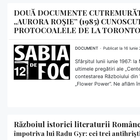
DOUĂ DOCUMENTE CUTREMURĂTOA
„AURORA ROȘIE” (1985) CUNOSC
PROTOCOALELE DE LA TORONT
DOCUMENT
Publicat la 16 Iuni
Sfârșitul lunii iunie 1967: 
ultimele pregătiri ale „Cent
contestarea Războiului din 
„Flower Power”. Ne aflăm în
Războiul istoriei literaturii Român
împotriva lui Radu Gyr: cei trei antihrișt