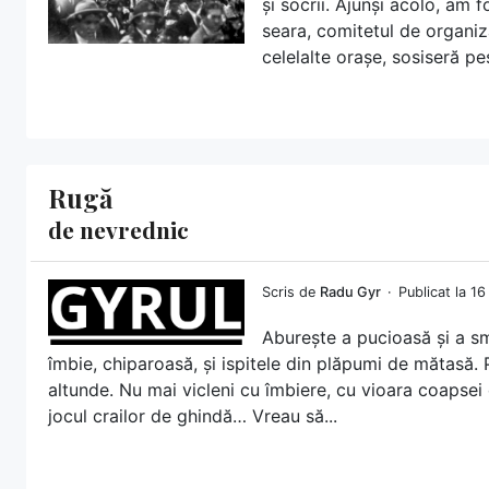
și socrii. Ajunși acolo, am 
seara, comitetul de organiza
celelalte orașe, sosiseră p
Rugă
de nevrednic
Scris de
Radu Gyr
Publicat la 1
Aburește a pucioasă și a sm
îmbie, chiparoasă, și ispitele din plăpumi de mătasă. 
altunde. Nu mai vicleni cu îmbiere, cu vioara coapsei
jocul crailor de ghindă… Vreau să...