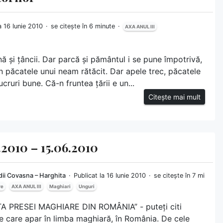
la 16 Iunie 2010
se citește în 6 minute
AXA ANUL III
ână și țâncii. Dar parcă și pământul i se pune împotrivă,
din păcatele unui neam rătăcit. Dar apele trec, păcatele
cruri bune. Că-n fruntea țării e un...
Citește mai mult
.2010 – 15.06.2010
ii Covasna – Harghita
Publicat la 16 Iunie 2010
se citește în 7 mi
re
AXA ANUL III
Maghiari
Unguri
STA PRESEI MAGHIARE DIN ROMÂNIA” - puteți citi
ele care apar în limba maghiară, în România. De cele