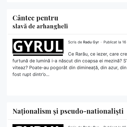
Cântec pentru
slavă de arhangheli
Scris de
Radu Gyr
Publicat la 1
Ce Rarău, ce iezer, care cre
furtună de lumină i-a născut din coapsa ei mezină? S’
viteaz? Poate-au pogorât din dimineață, din azur, din 
fost rupt dintr’o...
Naționalism și pseudo-nationaliști