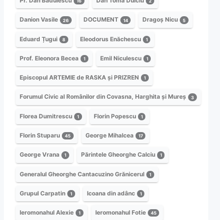
Pr. Dan Bădulescu
Dan Toma Dulciu
16
2
Danion Vasile
DOCUMENT
Dragoș Nicu
26
14
5
Eduard Țugui
Eleodorus Enăchescu
8
1
Prof. Eleonora Becea
Emil Niculescu
1
1
Episcopul ARTEMIE de RASKA și PRIZREN
1
Forumul Civic al Românilor din Covasna, Harghita și Mureș
3
Florea Dumitrescu
Florin Popescu
1
1
Florin Stuparu
George Mihalcea
45
17
George Vrana
Părintele Gheorghe Calciu
1
1
Generalul Gheorghe Cantacuzino Grănicerul
1
Grupul Carpatin
Icoana din adânc
1
1
Ieromonahul Alexie
Ieromonahul Fotie
1
45