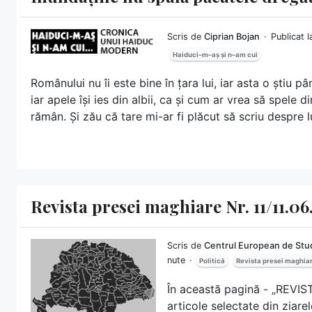
Scris de
Ciprian Bojan
Publicat 
Haiduci–m–aș și n–am cui
Românului nu îi este bine în țara lui, iar asta o știu p
iar apele își ies din albii, ca și cum ar vrea să spele 
rămân. Și zău că tare mi-ar fi plăcut să scriu despre lu
Revista presei maghiare Nr. 11/11.06
Scris de
Centrul European de Stud
nute
Politică
Revista presei maghia
În această pagină - „REVI
articole selectate din ziar