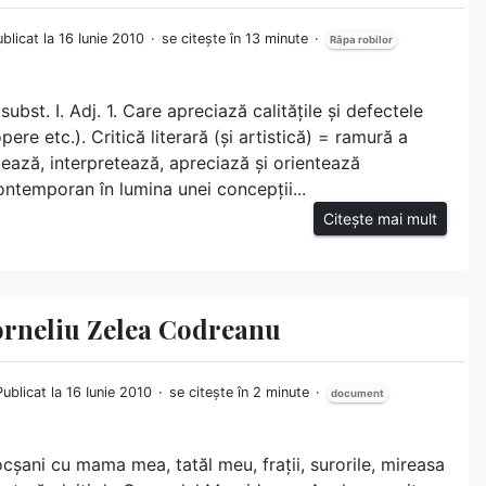
blicat la 16 Iunie 2010
se citește în 13 minute
Râpa robilor
, subst. I. Adj. 1. Care apreciază calitățile și defectele
pere etc.). Critică literară (și artistică) = ramură a
lizează, interpretează, apreciază și orientează
contemporan în lumina unei concepții...
Citește mai mult
Corneliu Zelea Codreanu
Publicat la 16 Iunie 2010
se citește în 2 minute
document
ocșani cu mama mea, tatăl meu, frații, surorile, mireasa