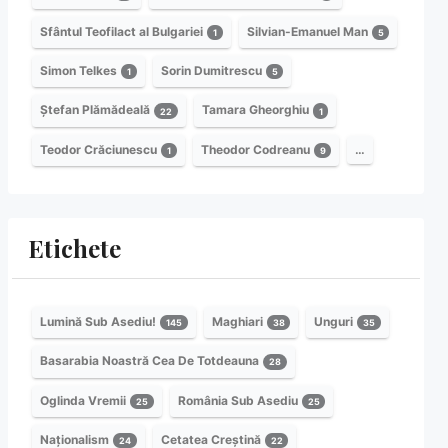
Sfântul Teofilact al Bulgariei
Silvian-Emanuel Man
1
5
Simon Telkes
Sorin Dumitrescu
1
5
Ștefan Plămădeală
Tamara Gheorghiu
22
1
Teodor Crăciunescu
Theodor Codreanu
…
1
9
Etichete
Lumină Sub Asediu!
Maghiari
Unguri
145
38
35
Basarabia Noastră Cea De Totdeauna
28
Oglinda Vremii
România Sub Asediu
25
25
Naționalism
Cetatea Creștină
24
22