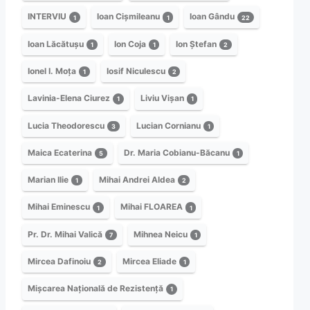
INTERVIU
Ioan Cișmileanu
Ioan Gându
1
1
22
Ioan Lăcătușu
Ion Coja
Ion Ștefan
1
1
2
Ionel I. Moța
Iosif Niculescu
1
2
Lavinia-Elena Ciurez
Liviu Vișan
1
1
Lucia Theodorescu
Lucian Cornianu
3
1
Maica Ecaterina
Dr. Maria Cobianu-Băcanu
5
1
Marian Ilie
Mihai Andrei Aldea
1
2
Mihai Eminescu
Mihai FLOAREA
1
1
Pr. Dr. Mihai Valică
Mihnea Neicu
7
1
Mircea Dafinoiu
Mircea Eliade
2
1
Mișcarea Națională de Rezistență
1