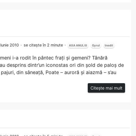
6 Iunie 2010
se citește în 2 minute
AXA ANUL III
Gyrul
Inedit
meni i-a rodit în pântec frați și gemeni? Tânără
au desprins dintr’un iconostas ori din șold de paloș de
pajuri, din sâneață, Poate – auroră și aiazmă – s’au
Citește mai mult