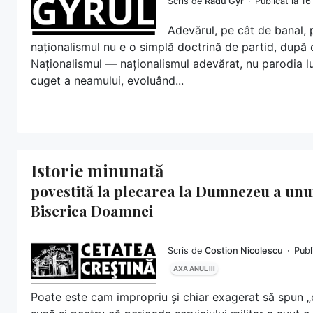
Scris de
Radu Gyr
Publicat la 1
Adevărul, pe cât de banal, 
naționalismul nu e o simplă doctrină de partid, după 
Naționalismul — naționalismul adevărat, nu parodia lui
cuget a neamului, evoluând...
Istorie minunată
povestită la plecarea la Dumnezeu a unu
Biserica Doamnei
Scris de
Costion Nicolescu
Publ
AXA ANUL III
Poate este cam impropriu și chiar exagerat să spun 