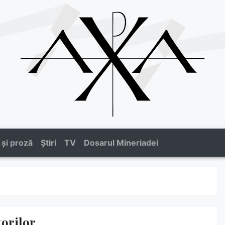
 și proză
Știri
TV
Dosarul Mineriadei
torilor