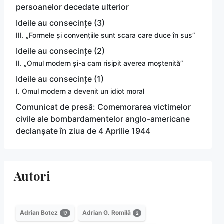
persoanelor decedate ulterior
Ideile au consecințe (3)
III. „Formele și convențiile sunt scara care duce în sus”
Ideile au consecințe (2)
II. „Omul modern și-a cam risipit averea moștenită”
Ideile au consecințe (1)
I. Omul modern a devenit un idiot moral
Comunicat de presă: Comemorarea victimelor
civile ale bombardamentelor anglo-americane
declanșate în ziua de 4 Aprilie 1944
Autori
Adrian Botez
Adrian G. Romilă
17
2