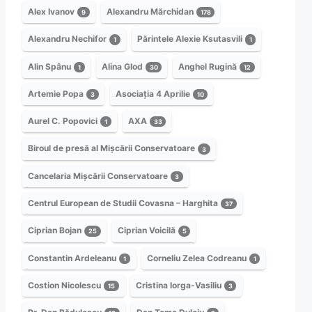
Alex Ivanov
Alexandru Mărchidan
9
178
Alexandru Nechifor
Părintele Alexie Ksutasvili
1
1
Alin Spânu
Alina Glod
Anghel Rugină
1
30
12
Artemie Popa
Asociația 4 Aprilie
3
10
Aurel C. Popovici
AXA
1
33
Biroul de presă al Mișcării Conservatoare
3
Cancelaria Mișcării Conservatoare
3
Centrul European de Studii Covasna – Harghita
37
Ciprian Bojan
Ciprian Voicilă
25
5
Constantin Ardeleanu
Corneliu Zelea Codreanu
1
1
Costion Nicolescu
Cristina Iorga-Vasiliu
15
3