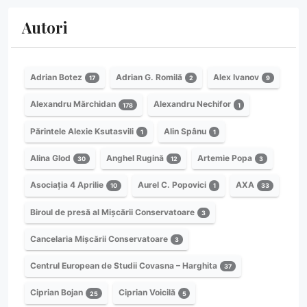
Autori
Adrian Botez
Adrian G. Romilă
Alex Ivanov
17
2
9
Alexandru Mărchidan
Alexandru Nechifor
178
1
Părintele Alexie Ksutasvili
Alin Spânu
1
1
Alina Glod
Anghel Rugină
Artemie Popa
30
12
3
Asociația 4 Aprilie
Aurel C. Popovici
AXA
10
1
33
Biroul de presă al Mișcării Conservatoare
3
Cancelaria Mișcării Conservatoare
3
Centrul European de Studii Covasna – Harghita
37
Ciprian Bojan
Ciprian Voicilă
25
5