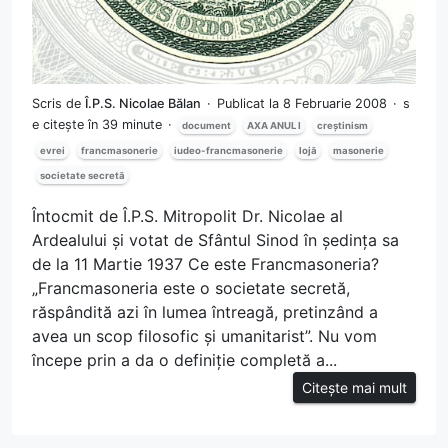
Scris de
Î.P.S. Nicolae Bălan
Publicat la 8 Februarie 2008
s
e citește în 39 minute
document
AXA ANUL I
creștinism
evrei
francmasonerie
iudeo-francmasonerie
lojă
masonerie
societate secretă
Întocmit de Î.P.S. Mitropolit Dr. Nicolae al
Ardealului și votat de Sfântul Sinod în ședința sa
de la 11 Martie 1937 Ce este Francmasoneria?
„Francmasoneria este o societate secretă,
răspândită azi în lumea întreagă, pretinzând a
avea un scop filosofic și umanitarist”. Nu vom
începe prin a da o definiție completă a...
Citește mai mult