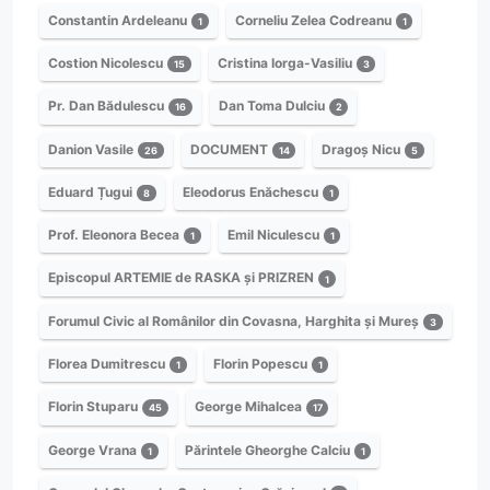
Constantin Ardeleanu
Corneliu Zelea Codreanu
1
1
Costion Nicolescu
Cristina Iorga-Vasiliu
15
3
Pr. Dan Bădulescu
Dan Toma Dulciu
16
2
Danion Vasile
DOCUMENT
Dragoș Nicu
26
14
5
Eduard Țugui
Eleodorus Enăchescu
8
1
Prof. Eleonora Becea
Emil Niculescu
1
1
Episcopul ARTEMIE de RASKA și PRIZREN
1
Forumul Civic al Românilor din Covasna, Harghita și Mureș
3
Florea Dumitrescu
Florin Popescu
1
1
Florin Stuparu
George Mihalcea
45
17
George Vrana
Părintele Gheorghe Calciu
1
1