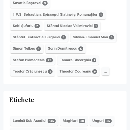
Savatie Baștovoi
3
† P.S. Sebastian, Episcopul Slatinei și Romanaților
1
Sebi Șufariu
Sfântul Nicolae Velimirovici
2
1
Sfântul Teofilact al Bulgariei
Silvian-Emanuel Man
1
5
Simon Telkes
Sorin Dumitrescu
1
5
Ștefan Plămădeală
Tamara Gheorghiu
22
1
Teodor Crăciunescu
Theodor Codreanu
…
1
9
Etichete
Lumină Sub Asediu!
Maghiari
Unguri
145
38
35