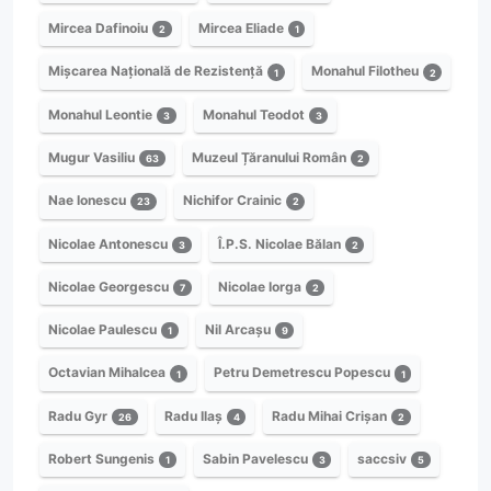
Mircea Dafinoiu
Mircea Eliade
2
1
Mișcarea Națională de Rezistență
Monahul Filotheu
1
2
Monahul Leontie
Monahul Teodot
3
3
Mugur Vasiliu
Muzeul Țăranului Român
63
2
Nae Ionescu
Nichifor Crainic
23
2
Nicolae Antonescu
Î.P.S. Nicolae Bălan
3
2
Nicolae Georgescu
Nicolae Iorga
7
2
Nicolae Paulescu
Nil Arcașu
1
9
Octavian Mihalcea
Petru Demetrescu Popescu
1
1
Radu Gyr
Radu Ilaș
Radu Mihai Crișan
26
4
2
Robert Sungenis
Sabin Pavelescu
saccsiv
1
3
5