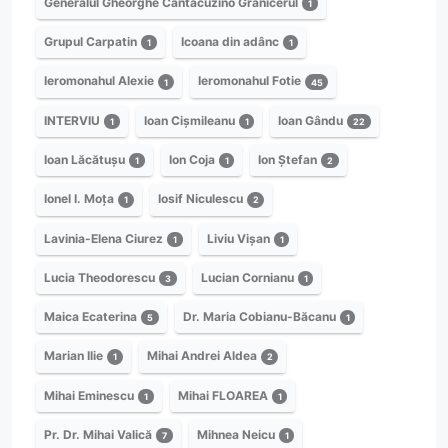
Generalul Gheorghe Cantacuzino Grănicerul
1
Grupul Carpatin
Icoana din adânc
1
1
Ieromonahul Alexie
Ieromonahul Fotie
1
45
INTERVIU
Ioan Cișmileanu
Ioan Gându
1
1
22
Ioan Lăcătușu
Ion Coja
Ion Ștefan
1
1
2
Ionel I. Moța
Iosif Niculescu
1
2
Lavinia-Elena Ciurez
Liviu Vișan
1
1
Lucia Theodorescu
Lucian Cornianu
3
1
Maica Ecaterina
Dr. Maria Cobianu-Băcanu
5
1
Marian Ilie
Mihai Andrei Aldea
1
2
Mihai Eminescu
Mihai FLOAREA
1
1
Pr. Dr. Mihai Valică
Mihnea Neicu
7
1