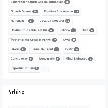
Basarabia Noastră Cea De Totdeauna
28
Oglinda Vremii
România Sub Asediu
25
25
Naționalism
Cetatea Creștină
24
22
Haiduci–m–aș Și N–am Cui
Politică
Curs
18
18
17
Învățături Ale Sfinților Părinți
Gyrul
17
14
Istorie
Jurnal De Front
Inedit
14
12
10
Contra Atac
Iconografie
Mihai Eminescu
9
9
9
Raportul Orbului
…
9
Arhive