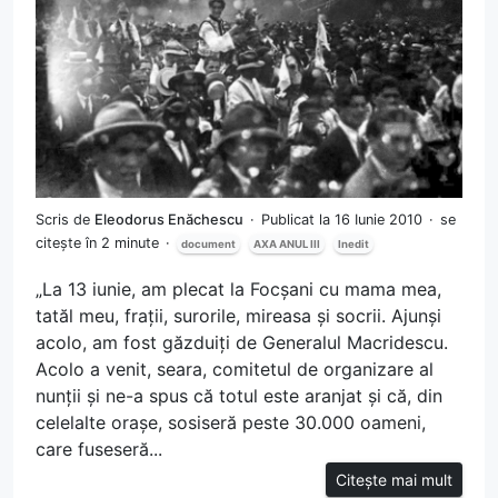
Scris de
Eleodorus Enăchescu
Publicat la 16 Iunie 2010
se
citește în 2 minute
document
AXA ANUL III
Inedit
„La 13 iunie, am plecat la Focșani cu mama mea,
tatăl meu, frații, surorile, mireasa și socrii. Ajunși
acolo, am fost găzduiți de Generalul Macridescu.
Acolo a venit, seara, comitetul de organizare al
nunții și ne-a spus că totul este aranjat și că, din
celelalte orașe, sosiseră peste 30.000 oameni,
care fuseseră...
Citește mai mult