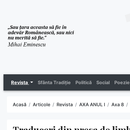
Revista
Sfânta Tradiție
Politică
Social
Poezie
Acasă
Articole
Revista
AXA ANUL I
Axa 8
Traduceri din presa de li