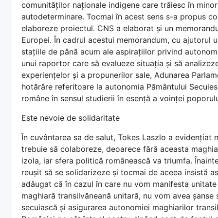
comunităților naționale indigene care trăiesc în minor
autodeterminare. Tocmai în acest sens s-a propus con
elaboreze proiectul. CNS a elaborat și un memorandum,
Europei. În cadrul acestui memorandum, cu ajutorul un
stațiile de până acum ale aspirațiilor privind autono
unui raportor care să evalueze situația și să analizeze
experiențelor și a propunerilor sale, Adunarea Parlam
hotărâre referitoare la autonomia Pământului Secuiesc
române în sensul studierii în esență a voinței poporu
Este nevoie de solidaritate
În cuvântarea sa de salut, Tokes Laszlo a evidențiat
trebuie să colaboreze, deoarece fără aceasta maghiari
izola, iar sfera politică românească va triumfa. Înain
reușit să se solidarizeze și tocmai de aceea insistă 
adăugat că în cazul în care nu vom manifesta unitate
maghiară transilvăneană unitară, nu vom avea șanse 
secuiască și asigurarea autonomiei maghiarilor transil