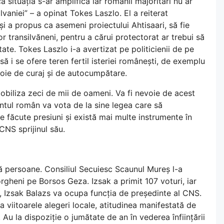
ă situația s-ar amplifica iar românii majoritari nu ar
vaniei” – a opinat Tokes Laszlo. El a reiterat
 a propus ca asemeni proiectului Ahtisaari, să fie
r transilvăneni, pentru a cărui protectorat ar trebui să
tate. Tokes Laszlo i-a avertizat pe politicienii de pe
 i se ofere teren fertil isteriei românești, de exemplu
voie de curaj și de autocumpătare.
biliza zeci de mii de oameni. Va fi nevoie de acest
tul român va vota de la sine legea care să
făcute presiuni și există mai multe instrumente în
CNS sprijinul său.
 persoane. Consiliul Secuiesc Scaunul Mureș l-a
rgheni pe Borsos Geza. Izsak a primit 107 voturi, iar
i, Izsak Balazs va ocupa funcția de președinte al CNS.
la viitoarele alegeri locale, atitudinea manifestată de
 Au la dispoziție o jumătate de an în vederea înființării