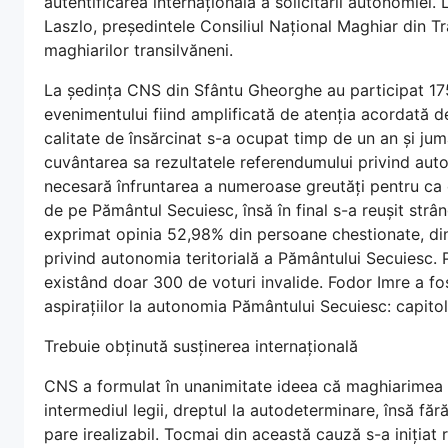
autentificarea internațională a solicitării autonomiei
Laszlo, președintele Consiliul Național Maghiar din Tra
maghiarilor transilvăneni.
La ședința CNS din Sfântu Gheorghe au participat 17
evenimentului fiind amplificată de atenția acordată d
calitate de însărcinat s-a ocupat timp de un an și jumă
cuvântarea sa rezultatele referendumului privind auto
necesară înfruntarea a numeroase greutăți pentru ca 
de pe Pământul Secuiesc, însă în final s-a reușit strâ
exprimat opinia 52,98% din persoane chestionate, din
privind autonomia teritorială a Pământului Secuiesc. 
existând doar 300 de voturi invalide. Fodor Imre a fos
aspirațiilor la autonomia Pământului Secuiesc: capitolul 
Trebuie obținută susținerea internațională
CNS a formulat în unanimitate ideea că maghiarimea 
intermediul legii, dreptul la autodeterminare, însă făr
pare irealizabil. Tocmai din această cauză s-a inițiat 