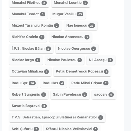
Monahul Filotheu
Monahul Leontie
2
3
Monahul Teodot
Mugur Vasiliu
3
63
Muzeul Țăranului Român
Nae Ionescu
2
23
Nichifor Crainic
Nicolae Antonescu
2
3
Î.P.S. Nicolae Bălan
Nicolae Georgescu
2
7
Nicolae Iorga
Nicolae Paulescu
Nil Arcașu
2
1
9
Octavian Mihalcea
Petru Demetrescu Popescu
1
1
Radu Gyr
Radu Ilaș
Radu Mihai Crișan
26
4
2
Robert Sungenis
Sabin Pavelescu
saccsiv
1
3
5
Savatie Baștovoi
3
† P.S. Sebastian, Episcopul Slatinei și Romanaților
1
Sebi Șufariu
Sfântul Nicolae Velimirovici
2
1