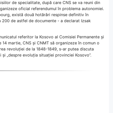
isiilor de specialitate, după care CNS se va reuni din
 organizeze oficial referendumul în problema autonomiei.
ourg, există două hotărâri respinse definitiv în
ta 200 de astfel de documente - a declarat Izsak
unicatul referitor la Kosovo al Comisiei Permanente și
 de 14 martie, CNS și CNMT să organizeze în comun o
ea revoluției de la 1848-1849, s-ar putea discuta
 și „despre evoluția situației provinciei Kosovo”.