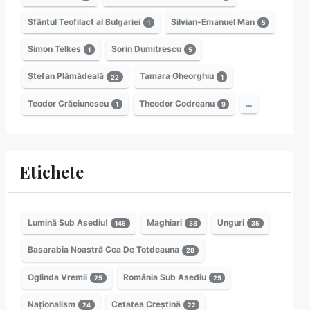
Sfântul Teofilact al Bulgariei
Silvian-Emanuel Man
1
5
Simon Telkes
Sorin Dumitrescu
1
5
Ștefan Plămădeală
Tamara Gheorghiu
22
1
Teodor Crăciunescu
Theodor Codreanu
…
1
9
Etichete
Lumină Sub Asediu!
Maghiari
Unguri
145
38
35
Basarabia Noastră Cea De Totdeauna
28
Oglinda Vremii
România Sub Asediu
25
25
Naționalism
Cetatea Creștină
24
22