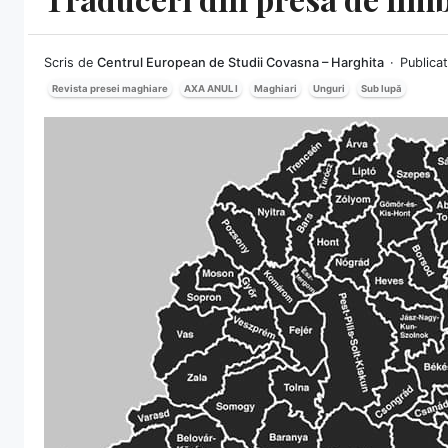
Scris de
Centrul European de Studii Covasna – Harghita
Publicat
Revista presei maghiare
AXA ANUL I
Maghiari
Unguri
Sub lupă