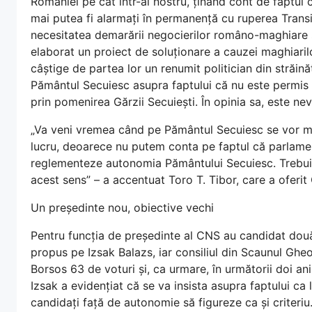
României pe cât într-al nostru, ținând cont de faptul c
mai putea fi alarmați în permanență cu ruperea Transil
necesitatea demarării negocierilor româno-maghiare și
elaborat un proiect de soluționare a cauzei maghiarilo
câștige de partea lor un renumit politician din străină
Pământul Secuiesc asupra faptului că nu este permis să
prin pomenirea Gărzii Secuiești. În opinia sa, este ne
„Va veni vremea când pe Pământul Secuiesc se vor mo
lucru, deoarece nu putem conta pe faptul că parlamen
reglementeze autonomia Pământului Secuiesc. Trebuie 
acest sens” – a accentuat Toro T. Tibor, care a oferit 
Un președinte nou, obiective vechi
Pentru funcția de președinte al CNS au candidat două
propus pe Izsak Balazs, iar consiliul din Scaunul Gheo
Borsos 63 de voturi și, ca urmare, în următorii doi an
Izsak a evidențiat că se va insista asupra faptului ca 
candidați față de autonomie să figureze ca și criteriu.