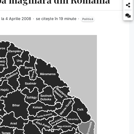
 la 4 Aprilie 2008
se citește în 19 minute
Politică