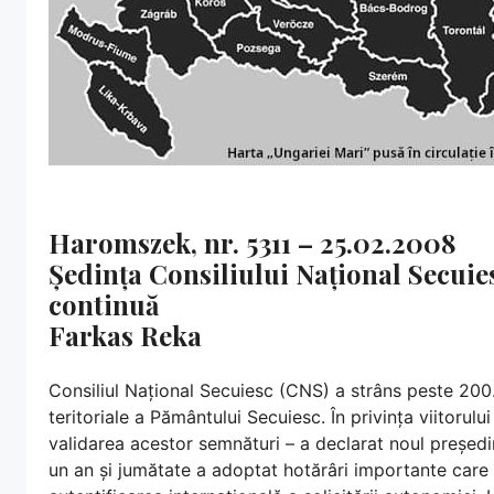
Haromszek, nr. 5311 – 25.02.2008
Ședința Consiliului Național Secui
continuă
Farkas Reka
Consiliul Național Secuiesc (CNS) a strâns peste 200
teritoriale a Pământului Secuiesc. În privința viitorul
validarea acestor semnături – a declarat noul președ
un an și jumătate a adoptat hotărâri importante care 