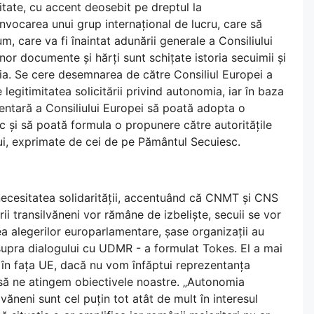
itate, cu accent deosebit pe dreptul la
vocarea unui grup internațional de lucru, care să
 care va fi înaintat adunării generale a Consiliului
or documente și hărți sunt schițate istoria secuimii și
mia. Se cere desemnarea de către Consiliul Europei a
 legitimitatea solicitării privind autonomia, iar în baza
entară a Consiliului Europei să poată adopta o
 și să poată formula o propunere către autoritățile
lui, exprimate de cei de pe Pământul Secuiesc.
 necesitatea solidarității, accentuând că CNMT și CNS
i transilvăneni vor rămâne de izbeliște, secuii se vor
tea alegerilor europarlamentare, șase organizații au
asupra dialogului cu UDMR - a formulat Tokes. El a mai
 în fața UE, dacă nu vom înfăptui reprezentanța
să ne atingem obiectivele noastre. „Autonomia
văneni sunt cel puțin tot atât de mult în interesul