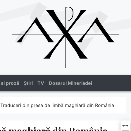
 și proză
Știri
TV
Dosarul Mineriadei
Traduceri din presa de limbă maghiară din România
mbă maghiară din România