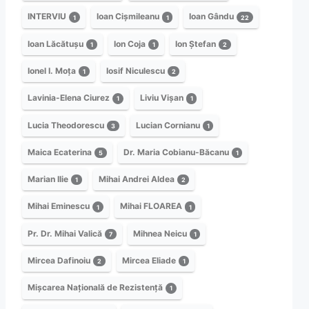
INTERVIU
Ioan Cișmileanu
Ioan Gându
1
1
22
Ioan Lăcătușu
Ion Coja
Ion Ștefan
1
1
2
Ionel I. Moța
Iosif Niculescu
1
2
Lavinia-Elena Ciurez
Liviu Vișan
1
1
Lucia Theodorescu
Lucian Cornianu
3
1
Maica Ecaterina
Dr. Maria Cobianu-Băcanu
5
1
Marian Ilie
Mihai Andrei Aldea
1
2
Mihai Eminescu
Mihai FLOAREA
1
1
Pr. Dr. Mihai Valică
Mihnea Neicu
7
1
Mircea Dafinoiu
Mircea Eliade
2
1
Mișcarea Națională de Rezistență
1