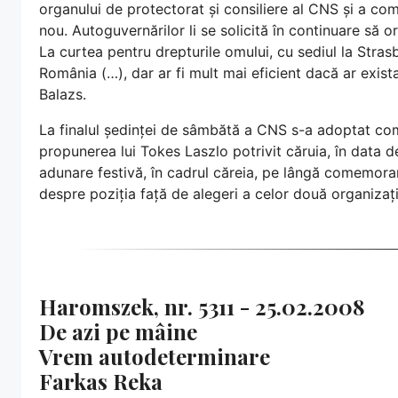
organului de protectorat și consiliere al CNS și a com
nou. Autoguvernărilor li se solicită în continuare să
La curtea pentru drepturile omului, cu sediul la Strasb
România (…), dar ar fi mult mai eficient dacă ar exis
Balazs.
La finalul ședinței de sâmbătă a CNS s-a adoptat com
propunerea lui Tokes Laszlo potrivit căruia, în data
adunare festivă, în cadrul căreia, pe lângă comemorar
despre poziția față de alegeri a celor două organizații
Haromszek, nr. 5311 - 25.02.2008
De azi pe mâine
Vrem autodeterminare
Farkas Reka