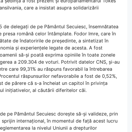
. La ședință a fost prezent și europarlamentarul Tokes
nsilvania, care a insistat asupra solidarizării
5 de delegați de pe Pământul Secuiesc, însemnătatea
e presa română celor întâmplate. Fodor Imre, care în
tate de îndatoririle de președinte, a sintetizat în
nomia și experiențele legate de acesta. A fost
oamenii să-și poată exprima opiniile în toate zonele
ngerea a 209.304 de voturi. Potrivit datelor CNS, și-au
tre care 99,31% au răspuns favorabil la întrebarea
Procentul răspunsurilor nefavorabile a fost de 0,52%,
t de părere că s-a încheiat un capitol în privința
inițiativelor, al căutării diferitelor căi.
de pe Pământul Secuiesc dorește să-și valideze, prin
ă sprijin internațional, în momentul de față acest lucru
reglementarea la nivelul Uniunii a drepturilor