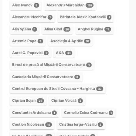
Alex Ivanov
Alexandru Mărchidan
9
178
Alexandru Nechifor
Părintele Alexie Ksutasvili
1
1
Alin Spânu
Alina Glod
Anghel Rugină
1
30
12
Artemie Popa
Asociația 4 Aprilie
3
10
Aurel C. Popovici
AXA
1
33
Biroul de presă al Mișcării Conservatoare
3
Cancelaria Mișcării Conservatoare
3
Centrul European de Studii Covasna – Harghita
37
Ciprian Bojan
Ciprian Voicilă
25
5
Constantin Ardeleanu
Corneliu Zelea Codreanu
1
1
Costion Nicolescu
Cristina Iorga-Vasiliu
15
3