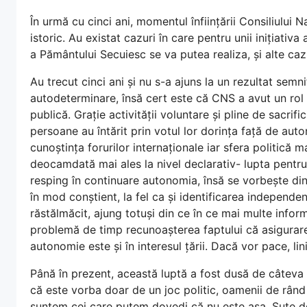
În urmă cu cinci ani, momentul înființării Consiliului 
istoric. Au existat cazuri în care pentru unii inițiativ
a Pământului Secuiesc se va putea realiza, și alte cazur
Au trecut cinci ani și nu s-a ajuns la un rezultat semn
autodeterminare, însă cert este că CNS a avut un rol
publică. Grație activității voluntare și pline de sacri
persoane au întărit prin votul lor dorința față de auton
cunoștința forurilor internaționale iar sfera politică
deocamdată mai ales la nivel declarativ- lupta pentr
resping în continuare autonomia, însă se vorbește di
în mod conștient, la fel ca și identificarea independe
răstălmăcit, ajung totuși din ce în ce mai multe inform
problemă de timp recunoașterea faptului că asigurare
autonomie este și în interesul țării. Dacă vor pace, lin
Până în prezent, această luptă a fost dusă de câteva 
că este vorba doar de un joc politic, oamenii de rân
suntem cei care putem dovedi că nu este așa. Sute de mi