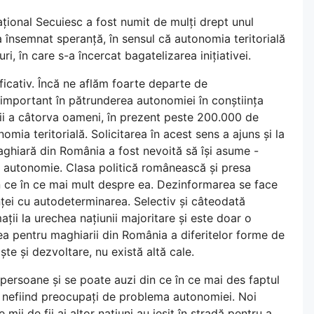
Național Secuiesc a fost numit de mulți drept unul
a a însemnat speranță, în sensul că autonomia teritorială
i, în care s-a încercat bagatelizarea inițiativei.
ificativ. Încă ne aflăm foarte departe de
 important în pătrunderea autonomiei în conștiința
ficii a câtorva oameni, în prezent peste 200.000 de
omia teritorială. Solicitarea în acest sens a ajuns și la
 maghiară din România a fost nevoită să își asume -
u autonomie. Clasa politică românească și presa
n ce în ce mai mult despre ea. Dezinformarea se face
nței cu autodeterminarea. Selectiv și câteodată
ații la urechea națiunii majoritare și este doar o
a pentru maghiarii din România a diferitelor forme de
iște și dezvoltare, nu există altă cale.
persoane și se poate auzi din ce în ce mai des faptul
d nefiind preocupați de problema autonomiei. Noi
i de fii ai altor națiuni au ieșit în stradă pentru a