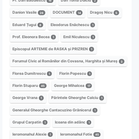
Pr. Dan Bădulescu
Dan Toma Dulciu
16
2
Danion Vasile
DOCUMENT
Dragoș Nicu
26
14
5
Eduard Țugui
Eleodorus Enăchescu
8
1
Prof. Eleonora Becea
Emil Niculescu
1
1
Episcopul ARTEMIE de RASKA și PRIZREN
1
Forumul Civic al Românilor din Covasna, Harghita și Mureș
3
Florea Dumitrescu
Florin Popescu
1
1
Florin Stuparu
George Mihalcea
45
17
George Vrana
Părintele Gheorghe Calciu
1
1
Generalul Gheorghe Cantacuzino Grănicerul
1
Grupul Carpatin
Icoana din adânc
1
1
Ieromonahul Alexie
Ieromonahul Fotie
1
45