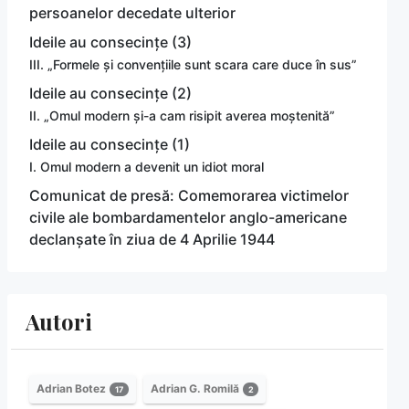
persoanelor decedate ulterior
Ideile au consecințe (3)
III. „Formele și convențiile sunt scara care duce în sus”
Ideile au consecințe (2)
II. „Omul modern și-a cam risipit averea moștenită”
Ideile au consecințe (1)
I. Omul modern a devenit un idiot moral
Comunicat de presă: Comemorarea victimelor
civile ale bombardamentelor anglo-americane
declanșate în ziua de 4 Aprilie 1944
Autori
Adrian Botez
Adrian G. Romilă
17
2