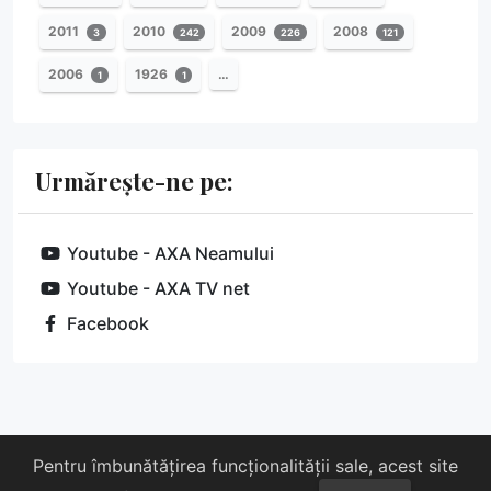
2011
2010
2009
2008
3
242
226
121
2006
1926
…
1
1
Urmărește-ne pe:
Youtube - AXA Neamului
Youtube - AXA TV net
Facebook
Despre noi
Susține-ne
Contact
Pentru îmbunătățirea funcționalității sale, acest site