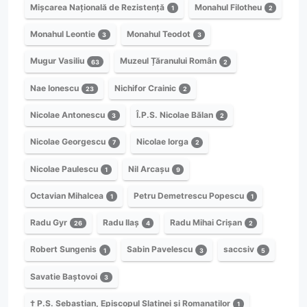
Mișcarea Națională de Rezistență
Monahul Filotheu
1
2
Monahul Leontie
Monahul Teodot
3
3
Mugur Vasiliu
Muzeul Țăranului Român
63
2
Nae Ionescu
Nichifor Crainic
23
2
Nicolae Antonescu
Î.P.S. Nicolae Bălan
3
2
Nicolae Georgescu
Nicolae Iorga
7
2
Nicolae Paulescu
Nil Arcașu
1
9
Octavian Mihalcea
Petru Demetrescu Popescu
1
1
Radu Gyr
Radu Ilaș
Radu Mihai Crișan
26
4
2
Robert Sungenis
Sabin Pavelescu
saccsiv
1
3
5
Savatie Baștovoi
3
† P.S. Sebastian, Episcopul Slatinei și Romanaților
1