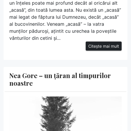
un înțeles poate mai profund decât al oricărui alt
„acasă”, din toată lumea asta. Nu există un „acasă”
mai legat de făptura lui Dumnezeu, decât „acasă”
al bucovinenilor. Veneam „acasă” – la vatra
munților păduroși, ațintit cu urechea la poveștile
vânturilor din cetini și...
Citește mai mult
Nea Gore – un țăran al timpurilor
noastre