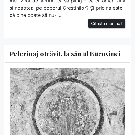
mei izvor de lacrimi, ca să plîng prea cu amar, ziua
și noaptea, pe poporul Creștinilor? Și pricina este
că cine poate să nu-i...
Citește mai mult
Pelerinaj otrăvit, la sânul Bucovinei