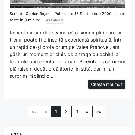
Scris de
Ciprian Bojan
Publicat la 16 Septembrie 2009
se ci
tește în 8 minute
AXA ANUL II
Recent mi-am dat seama că o simplă plimbare cu
trenul poate fi o inedită experiență spirituală. Într-
un rapid ce-și croia drum pe Valea Prahovei, am
găsit un moment prielnic de a trage cu ochiul la
lecturile partenerilor de drum. Bineînțeles că nu-mi
plănuisem decât o călătorie liniștită, dar m-am
surprins făcând o...
Citește mai mult
««
«
1
2
3
»
»»