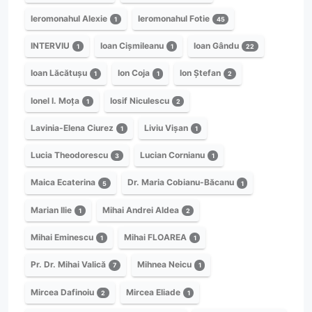
Ieromonahul Alexie
Ieromonahul Fotie
1
45
INTERVIU
Ioan Cișmileanu
Ioan Gându
1
1
22
Ioan Lăcătușu
Ion Coja
Ion Ștefan
1
1
2
Ionel I. Moța
Iosif Niculescu
1
2
Lavinia-Elena Ciurez
Liviu Vișan
1
1
Lucia Theodorescu
Lucian Cornianu
3
1
Maica Ecaterina
Dr. Maria Cobianu-Băcanu
5
1
Marian Ilie
Mihai Andrei Aldea
1
2
Mihai Eminescu
Mihai FLOAREA
1
1
Pr. Dr. Mihai Valică
Mihnea Neicu
7
1
Mircea Dafinoiu
Mircea Eliade
2
1