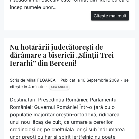
încep numele unor...
Citește mai mult
Nu hotărârii judecătorești de
dărâmare a bisericii „Sfinții Trei
Ierarhi” din Berceni!
Scris de
Mihai FLOAREA
Publicat la 16 Septembrie 2009
se
citește în 4 minute
AXA ANUL II
Destinatari: Președinția României; Parlamentul
României; Guvernul României Într-o țară cu o
populație majoritar creștin-ortodoxă, ridicarea
unui nou lăcaș de cult, ca urmare a cererilor
credincioșilor, pe cheltuiala lor și sub îndrumarea
unor preoți cu har și spirit jertfelnic nu poate