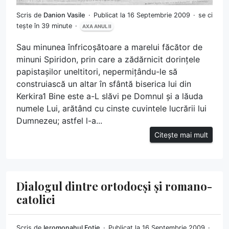
Scris de
Danion Vasile
Publicat la 16 Septembrie 2009
se ci
tește în 39 minute
AXA ANUL II
Sau minunea înfricoșătoare a marelui făcător de
minuni Spiridon, prin care a zădărnicit dorințele
papistașilor uneltitori, nepermițându-le să
construiască un altar în sfântă biserica lui din
Kerkira1 Bine este a-L slăvi pe Domnul și a lăuda
numele Lui, arătând cu cinste cuvintele lucrării lui
Dumnezeu; astfel l-a...
Citește mai mult
Dialogul dintre ortodocși și romano-
catolici
Scris de
Ieromonahul Fotie
Publicat la 16 Septembrie 2009