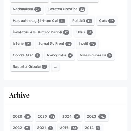
Naționalism
Cetatea Creștină
24
22
Haiduci–m–aș Și N–am Cui
Politică
Curs
18
18
17
Învățături Ale Sfinților Părinți
Gyrul
17
14
Istorie
Jurnal De Front
Inedit
14
12
10
Contra Atac
Iconografie
Mihai Eminescu
9
9
9
Raportul Orbului
…
9
Arhive
2026
2025
2024
2023
19
41
17
142
2022
2021
2016
2014
11
3
40
1