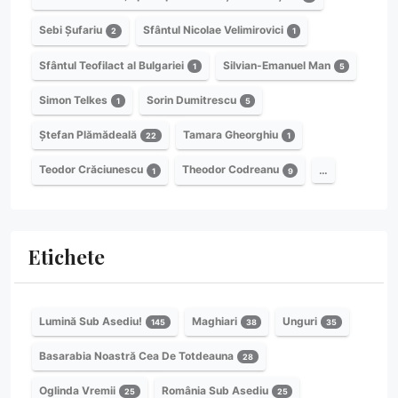
Sebi Șufariu
Sfântul Nicolae Velimirovici
2
1
Sfântul Teofilact al Bulgariei
Silvian-Emanuel Man
1
5
Simon Telkes
Sorin Dumitrescu
1
5
Ștefan Plămădeală
Tamara Gheorghiu
22
1
Teodor Crăciunescu
Theodor Codreanu
…
1
9
Etichete
Lumină Sub Asediu!
Maghiari
Unguri
145
38
35
Basarabia Noastră Cea De Totdeauna
28
Oglinda Vremii
România Sub Asediu
25
25