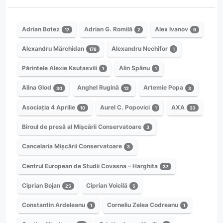
Adrian Botez
Adrian G. Romilă
Alex Ivanov
17
2
9
Alexandru Mărchidan
Alexandru Nechifor
178
1
Părintele Alexie Ksutasvili
Alin Spânu
1
1
Alina Glod
Anghel Rugină
Artemie Popa
30
12
3
Asociația 4 Aprilie
Aurel C. Popovici
AXA
10
1
33
Biroul de presă al Mișcării Conservatoare
3
Cancelaria Mișcării Conservatoare
3
Centrul European de Studii Covasna – Harghita
37
Ciprian Bojan
Ciprian Voicilă
25
5
Constantin Ardeleanu
Corneliu Zelea Codreanu
1
1