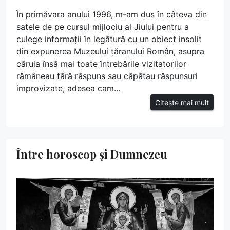
În primăvara anului 1996, m-am dus în câteva din
satele de pe cursul mijlociu al Jiului pentru a
culege informații în legătură cu un obiect insolit
din expunerea Muzeului țăranului Român, asupra
căruia însă mai toate întrebările vizitatorilor
rămâneau fără răspuns sau căpătau răspunsuri
improvizate, adesea cam...
Citește mai mult
Între horoscop și Dumnezeu