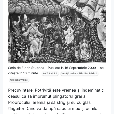
Scris de
Florin Stuparu
Publicat la 16 Septembrie 2009
se
citește în 16 minute
AXA ANUL II
Învățături ale Sfinților Părinți
Oglinda vremii
Precuvîntare. Potrivită este vremea și îndemînatic
ceasul ca să împrumut plîngătorul grai al
Proorocului Ieremia și să strig și eu cu glas
tînguitor: Cine va da apă capului meu și ochilor