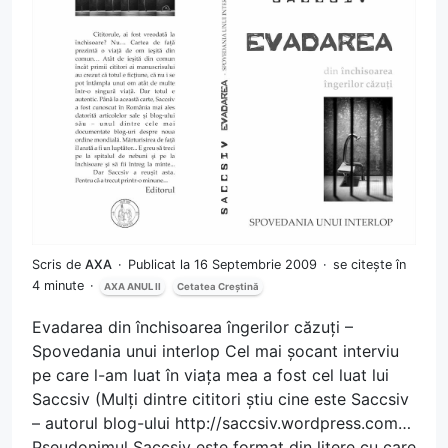
Scris de
AXA
Publicat la 16 Septembrie 2009
se citește în
4 minute
AXA ANUL II
Cetatea Creștină
Evadarea din închisoarea îngerilor căzuți –
Spovedania unui interlop Cel mai șocant interviu
pe care l-am luat în viața mea a fost cel luat lui
Saccsiv (Mulți dintre cititori știu cine este Saccsiv
– autorul blog-ului http://saccsiv.wordpress.com…
Pseudonimul Saccsiv este format din litere cu care