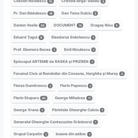
Costion Nicolescu
Cristina Iorga-Vasiliu
15
3
Pr. Dan Bădulescu
Dan Toma Dulciu
16
2
Danion Vasile
DOCUMENT
Dragoș Nicu
26
14
5
Eduard Țugui
Eleodorus Enăchescu
8
1
Prof. Eleonora Becea
Emil Niculescu
1
1
Episcopul ARTEMIE de RASKA și PRIZREN
1
Forumul Civic al Românilor din Covasna, Harghita și Mureș
3
Florea Dumitrescu
Florin Popescu
1
1
Florin Stuparu
George Mihalcea
45
17
George Vrana
Părintele Gheorghe Calciu
1
1
Generalul Gheorghe Cantacuzino Grănicerul
1
Grupul Carpatin
Icoana din adânc
1
1