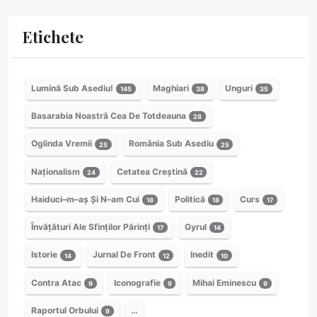
Etichete
Lumină Sub Asediu!
Maghiari
Unguri
145
38
35
Basarabia Noastră Cea De Totdeauna
28
Oglinda Vremii
România Sub Asediu
25
25
Naționalism
Cetatea Creștină
24
22
Haiduci–m–aș Și N–am Cui
Politică
Curs
18
18
17
Învățături Ale Sfinților Părinți
Gyrul
17
14
Istorie
Jurnal De Front
Inedit
14
12
10
Contra Atac
Iconografie
Mihai Eminescu
9
9
9
Raportul Orbului
…
9