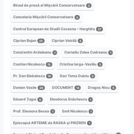
Biroul de presă al Mișcării Conservatoare
3
Cancelaria Mișcării Conservatoare
3
Centrul European de Studii Covasna – Harghita
37
Ciprian Bojan
Ciprian Voicilă
25
5
Constantin Ardeleanu
Corneliu Zelea Codreanu
1
1
Costion Nicolescu
Cristina Iorga-Vasiliu
15
3
Pr. Dan Bădulescu
Dan Toma Dulciu
16
2
Danion Vasile
DOCUMENT
Dragoș Nicu
26
14
5
Eduard Țugui
Eleodorus Enăchescu
8
1
Prof. Eleonora Becea
Emil Niculescu
1
1
Episcopul ARTEMIE de RASKA și PRIZREN
1