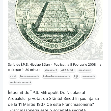
Scris de
Î.P.S. Nicolae Bălan
Publicat la 8 Februarie 2008
s
e citește în 39 minute
document
AXA ANUL I
creștinism
evrei
francmasonerie
iudeo-francmasonerie
lojă
masonerie
societate secretă
Întocmit de Î.P.S. Mitropolit Dr. Nicolae al
Ardealului și votat de Sfântul Sinod în ședința sa
de la 11 Martie 1937 Ce este Francmasoneria?
„Francmasoneria este o societate secretă,