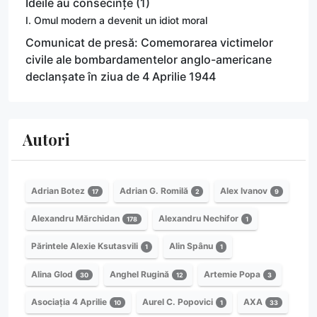
Ideile au consecințe (1)
I. Omul modern a devenit un idiot moral
Comunicat de presă: Comemorarea victimelor
civile ale bombardamentelor anglo-americane
declanșate în ziua de 4 Aprilie 1944
Autori
Adrian Botez
Adrian G. Romilă
Alex Ivanov
17
2
9
Alexandru Mărchidan
Alexandru Nechifor
178
1
Părintele Alexie Ksutasvili
Alin Spânu
1
1
Alina Glod
Anghel Rugină
Artemie Popa
30
12
3
Asociația 4 Aprilie
Aurel C. Popovici
AXA
10
1
33