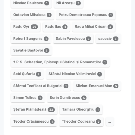
Nicolae Paulescu
Nil Arcașu
1
9
Octavian Mihalcea
Petru Demetrescu Popescu
1
1
Radu Gyr
Radu Ilaș
Radu Mihai Crișan
26
4
2
Robert Sungenis
Sabin Pavelescu
saccsiv
1
3
5
Savatie Baștovoi
3
† P.S. Sebastian, Episcopul Slatinei și Romanaților
1
Sebi Șufariu
Sfântul Nicolae Velimirovici
2
1
Sfântul Teofilact al Bulgariei
Silvian-Emanuel Man
1
5
Simon Telkes
Sorin Dumitrescu
1
5
Ștefan Plămădeală
Tamara Gheorghiu
22
1
Teodor Crăciunescu
Theodor Codreanu
…
1
9