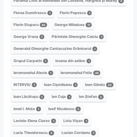
Forumul Civic al Românilor din Covasna, Harghita și Mureș
3
Florea Dumitrescu
Florin Popescu
1
1
Florin Stuparu
George Mihalcea
45
17
George Vrana
Părintele Gheorghe Calciu
1
1
Generalul Gheorghe Cantacuzino Grănicerul
1
Grupul Carpatin
Icoana din adânc
1
1
Ieromonahul Alexie
Ieromonahul Fotie
1
45
INTERVIU
Ioan Cișmileanu
Ioan Gându
1
1
22
Ioan Lăcătușu
Ion Coja
Ion Ștefan
1
1
2
Ionel I. Moța
Iosif Niculescu
1
2
Lavinia-Elena Ciurez
Liviu Vișan
1
1
Lucia Theodorescu
Lucian Cornianu
3
1