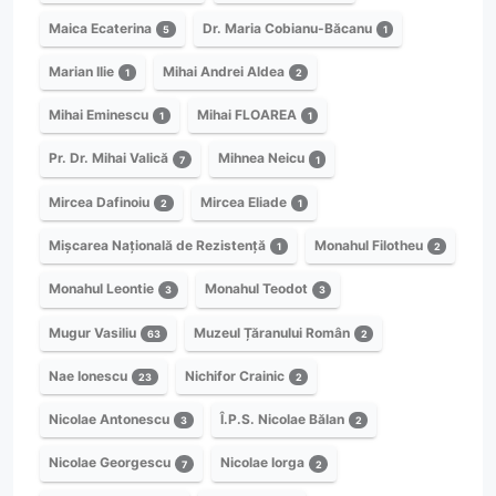
Maica Ecaterina
Dr. Maria Cobianu-Băcanu
5
1
Marian Ilie
Mihai Andrei Aldea
1
2
Mihai Eminescu
Mihai FLOAREA
1
1
Pr. Dr. Mihai Valică
Mihnea Neicu
7
1
Mircea Dafinoiu
Mircea Eliade
2
1
Mișcarea Națională de Rezistență
Monahul Filotheu
1
2
Monahul Leontie
Monahul Teodot
3
3
Mugur Vasiliu
Muzeul Țăranului Român
63
2
Nae Ionescu
Nichifor Crainic
23
2
Nicolae Antonescu
Î.P.S. Nicolae Bălan
3
2
Nicolae Georgescu
Nicolae Iorga
7
2