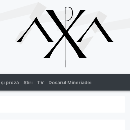
 și proză
Știri
TV
Dosarul Mineriadei