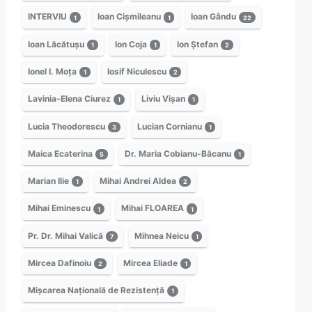
INTERVIU
Ioan Cișmileanu
Ioan Gându
1
1
22
Ioan Lăcătușu
Ion Coja
Ion Ștefan
1
1
2
Ionel I. Moța
Iosif Niculescu
1
2
Lavinia-Elena Ciurez
Liviu Vișan
1
1
Lucia Theodorescu
Lucian Cornianu
3
1
Maica Ecaterina
Dr. Maria Cobianu-Băcanu
5
1
Marian Ilie
Mihai Andrei Aldea
1
2
Mihai Eminescu
Mihai FLOAREA
1
1
Pr. Dr. Mihai Valică
Mihnea Neicu
7
1
Mircea Dafinoiu
Mircea Eliade
2
1
Mișcarea Națională de Rezistență
1