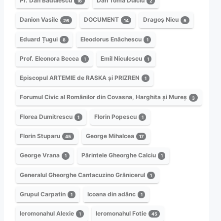
Pr. Dan Bădulescu
Dan Toma Dulciu
16
2
Danion Vasile
DOCUMENT
Dragoș Nicu
26
14
5
Eduard Țugui
Eleodorus Enăchescu
8
1
Prof. Eleonora Becea
Emil Niculescu
1
1
Episcopul ARTEMIE de RASKA și PRIZREN
1
Forumul Civic al Românilor din Covasna, Harghita și Mureș
3
Florea Dumitrescu
Florin Popescu
1
1
Florin Stuparu
George Mihalcea
45
17
George Vrana
Părintele Gheorghe Calciu
1
1
Generalul Gheorghe Cantacuzino Grănicerul
1
Grupul Carpatin
Icoana din adânc
1
1
Ieromonahul Alexie
Ieromonahul Fotie
1
45