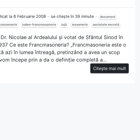
licat la 8 Februarie 2008
se citește în 39 minute
document
cmasonerie
iudeo-francmasonerie
lojă
masonerie
societate secretă
 Dr. Nicolae al Ardealului și votat de Sfântul Sinod în
 1937 Ce este Francmasoneria? „Francmasoneria este o
tă azi în lumea întreagă, pretinzând a avea un scop
u vom începe prin a da o definiție completă a...
Citește mai mult