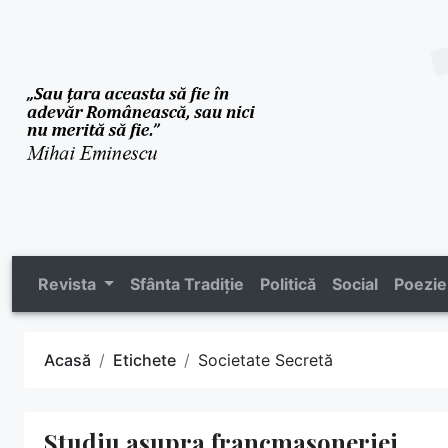
Revista
Sfânta Tradiție
Politică
Social
Poezie
Acasă
Etichete
Societate Secretă
Studiu asupra francmasoneriei