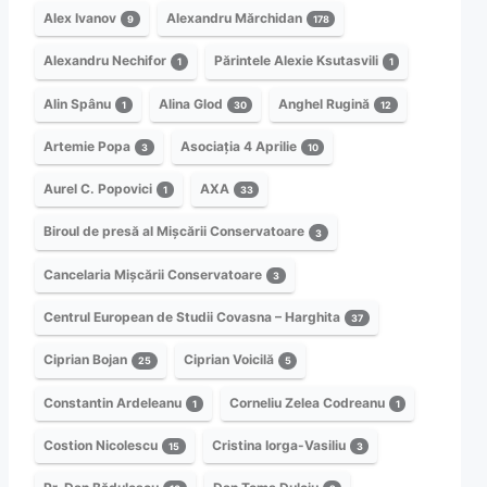
Alex Ivanov
Alexandru Mărchidan
9
178
Alexandru Nechifor
Părintele Alexie Ksutasvili
1
1
Alin Spânu
Alina Glod
Anghel Rugină
1
30
12
Artemie Popa
Asociația 4 Aprilie
3
10
Aurel C. Popovici
AXA
1
33
Biroul de presă al Mișcării Conservatoare
3
Cancelaria Mișcării Conservatoare
3
Centrul European de Studii Covasna – Harghita
37
Ciprian Bojan
Ciprian Voicilă
25
5
Constantin Ardeleanu
Corneliu Zelea Codreanu
1
1
Costion Nicolescu
Cristina Iorga-Vasiliu
15
3