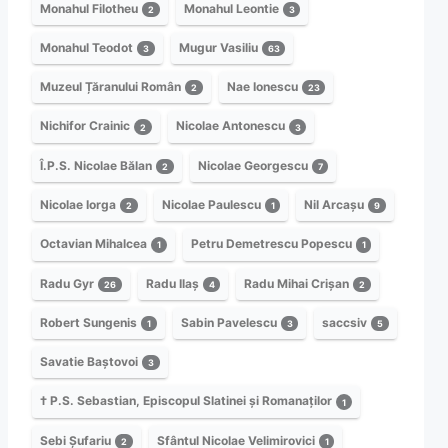
Monahul Filotheu
Monahul Leontie
2
3
Monahul Teodot
Mugur Vasiliu
3
63
Muzeul Țăranului Român
Nae Ionescu
2
23
Nichifor Crainic
Nicolae Antonescu
2
3
Î.P.S. Nicolae Bălan
Nicolae Georgescu
2
7
Nicolae Iorga
Nicolae Paulescu
Nil Arcașu
2
1
9
Octavian Mihalcea
Petru Demetrescu Popescu
1
1
Radu Gyr
Radu Ilaș
Radu Mihai Crișan
26
4
2
Robert Sungenis
Sabin Pavelescu
saccsiv
1
3
5
Savatie Baștovoi
3
† P.S. Sebastian, Episcopul Slatinei și Romanaților
1
Sebi Șufariu
Sfântul Nicolae Velimirovici
2
1