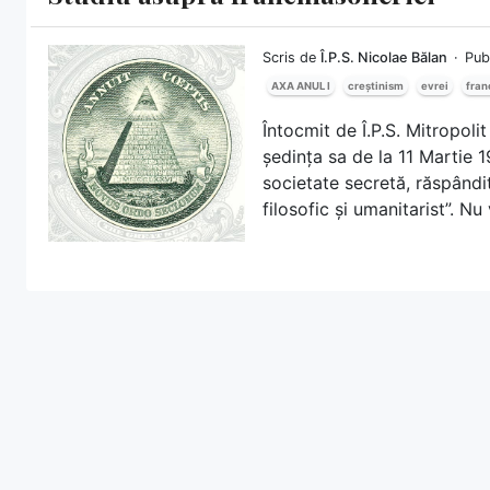
Scris de
Î.P.S. Nicolae Bălan
Pub
AXA ANUL I
creștinism
evrei
fran
Întocmit de Î.P.S. Mitropolit
ședința sa de la 11 Martie
societate secretă, răspândi
filosofic și umanitarist”. N