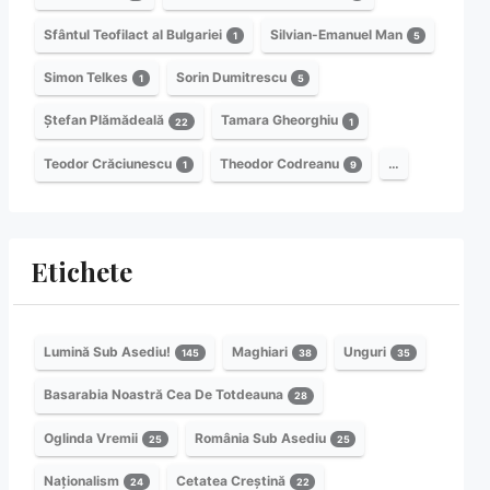
Sfântul Teofilact al Bulgariei
Silvian-Emanuel Man
1
5
Simon Telkes
Sorin Dumitrescu
1
5
Ștefan Plămădeală
Tamara Gheorghiu
22
1
Teodor Crăciunescu
Theodor Codreanu
…
1
9
Etichete
Lumină Sub Asediu!
Maghiari
Unguri
145
38
35
Basarabia Noastră Cea De Totdeauna
28
Oglinda Vremii
România Sub Asediu
25
25
Naționalism
Cetatea Creștină
24
22