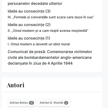
persoanelor decedate ulterior
Ideile au consecințe (3)
III. „Formele și convențiile sunt scara care duce în sus”
Ideile au consecințe (2)
II. „Omul modern și-a cam risipit averea moștenită”
Ideile au consecințe (1)
I. Omul modern a devenit un idiot moral
Comunicat de presă: Comemorarea victimelor
civile ale bombardamentelor anglo-americane
declanșate în ziua de 4 Aprilie 1944
Autori
Adrian Botez
Adrian G. Romilă
17
2