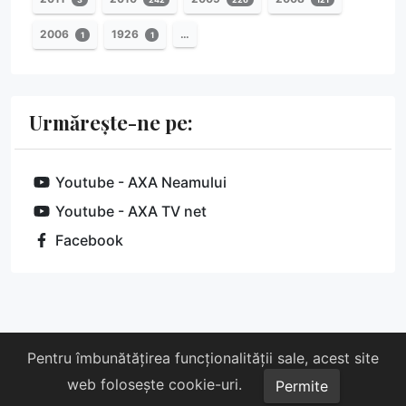
2006
1926
…
1
1
Urmărește-ne pe:
Youtube - AXA Neamului
Youtube - AXA TV net
Facebook
Despre noi
Susține-ne
Contact
Pentru îmbunătățirea funcționalității sale, acest site
web folosește cookie-uri.
Copyright © 2026 AXA. Toate drepturile rezervate.
Permite