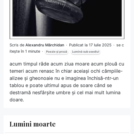
Scris de
Alexandru Mărchidan
Publicat la 17 Iulie 2025
se c
itește în 1 minute
Poezie și proză
Lumină sub asediu!
acum timpul râde acum ziua moare acum plouă cu
temeri acum renasc în chiar aceiași ochi câmpiile-
alizee și gheonoaie nu e imaginea închisă-ntr-un
tablou e poate ultimul apus de soare când se
destramă nesfârșite umbre și cel mai mult lumina
doare.
Lumini moarte