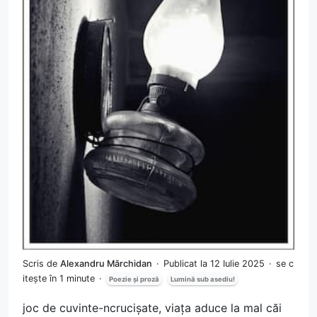
Scris de
Alexandru Mărchidan
Publicat la 12 Iulie 2025
se c
itește în 1 minute
Poezie și proză
Lumină sub asediu!
joc de cuvinte-ncrucișate, viața aduce la mal căi