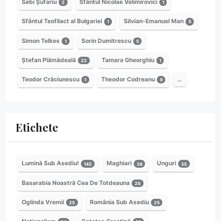
Sebi Șufariu
Sfântul Nicolae Velimirovici
2
1
Sfântul Teofilact al Bulgariei
Silvian-Emanuel Man
1
5
Simon Telkes
Sorin Dumitrescu
1
5
Ștefan Plămădeală
Tamara Gheorghiu
22
1
Teodor Crăciunescu
Theodor Codreanu
…
1
9
Etichete
Lumină Sub Asediu!
Maghiari
Unguri
145
38
35
Basarabia Noastră Cea De Totdeauna
28
Oglinda Vremii
România Sub Asediu
25
25