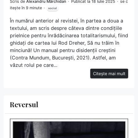
Scris de
Alexandru Mărchidan
Publicat la 18 Iulie 2025
se c
itește în 9 minute
social
În numărul anterior al revistei, în partea a doua a
textului, am scris despre câteva dintre condițiile
prielnice pentru înrădăcinarea totalitarismului, fiind
ghidați de cartea lui Rod Dreher, Să nu trăim în
minciună! Un manual pentru disidenții creștini
(Contra Mundum, București, 2021). Astfel, am
văzut rolul pe care...
Citește mai mult
Reversul