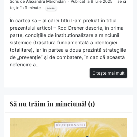
Scris de
Alexandru Mărchidan
Publicat la 9 Iulie 2025
se ci
tește în 9 minute
social
În cartea sa – al cărei titlu l-am preluat în titlul
prezentului articol – Rod Dreher descrie, în prima
parte, condițiile de instituționalizare a minciunii
sistemice (trăsătura fundamentală a ideologiei
totalitare), iar în partea a doua prezintă strategiile
de „prevenție” și de combatere, în caz că această
nefericire a...
Citește mai mult
Să nu trăim în minciună! (1)