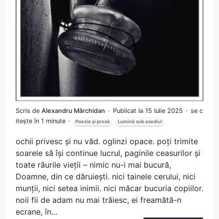
Scris de
Alexandru Mărchidan
Publicat la 15 Iulie 2025
se c
itește în 1 minute
Poezie și proză
Lumină sub asediu!
ochii privesc și nu văd. oglinzi opace. poți trimite
soarele să își continue lucrul, paginile ceasurilor și
toate râurile vieții – nimic nu-i mai bucură,
Doamne, din ce dăruiești. nici tainele cerului, nici
munții, nici setea inimii. nici măcar bucuria copiilor.
noii fii de adam nu mai trăiesc, ei freamătă-n
ecrane, în...