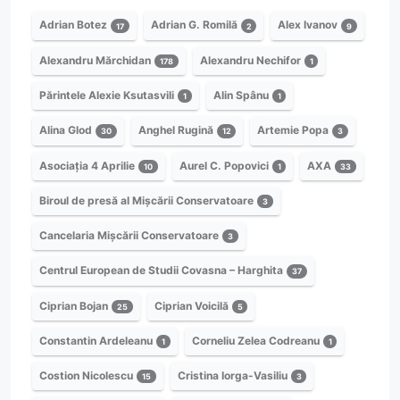
Adrian Botez
Adrian G. Romilă
Alex Ivanov
17
2
9
Alexandru Mărchidan
Alexandru Nechifor
178
1
Părintele Alexie Ksutasvili
Alin Spânu
1
1
Alina Glod
Anghel Rugină
Artemie Popa
30
12
3
Asociația 4 Aprilie
Aurel C. Popovici
AXA
10
1
33
Biroul de presă al Mișcării Conservatoare
3
Cancelaria Mișcării Conservatoare
3
Centrul European de Studii Covasna – Harghita
37
Ciprian Bojan
Ciprian Voicilă
25
5
Constantin Ardeleanu
Corneliu Zelea Codreanu
1
1
Costion Nicolescu
Cristina Iorga-Vasiliu
15
3