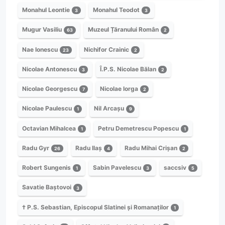
Monahul Leontie
Monahul Teodot
3
3
Mugur Vasiliu
Muzeul Țăranului Român
63
2
Nae Ionescu
Nichifor Crainic
23
2
Nicolae Antonescu
Î.P.S. Nicolae Bălan
3
2
Nicolae Georgescu
Nicolae Iorga
7
2
Nicolae Paulescu
Nil Arcașu
1
9
Octavian Mihalcea
Petru Demetrescu Popescu
1
1
Radu Gyr
Radu Ilaș
Radu Mihai Crișan
26
4
2
Robert Sungenis
Sabin Pavelescu
saccsiv
1
3
5
Savatie Baștovoi
3
† P.S. Sebastian, Episcopul Slatinei și Romanaților
1