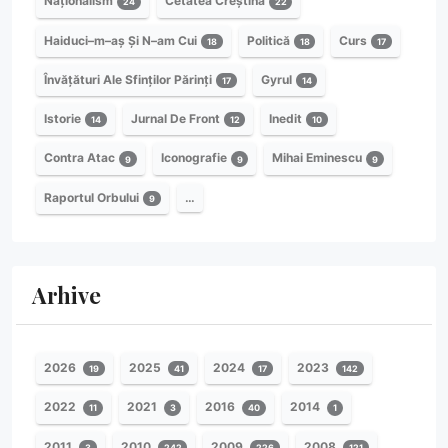
Naționalism
Cetatea Creștină
24
22
Haiduci–m–aș Și N–am Cui
Politică
Curs
18
18
17
Învățături Ale Sfinților Părinți
Gyrul
17
14
Istorie
Jurnal De Front
Inedit
14
12
10
Contra Atac
Iconografie
Mihai Eminescu
9
9
9
Raportul Orbului
…
9
Arhive
2026
2025
2024
2023
19
41
17
142
2022
2021
2016
2014
11
3
40
1
2011
2010
2009
2008
3
242
226
121