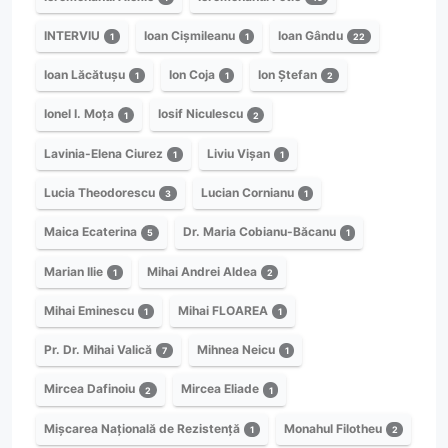
INTERVIU
Ioan Cișmileanu
Ioan Gându
1
1
22
Ioan Lăcătușu
Ion Coja
Ion Ștefan
1
1
2
Ionel I. Moța
Iosif Niculescu
1
2
Lavinia-Elena Ciurez
Liviu Vișan
1
1
Lucia Theodorescu
Lucian Cornianu
3
1
Maica Ecaterina
Dr. Maria Cobianu-Băcanu
5
1
Marian Ilie
Mihai Andrei Aldea
1
2
Mihai Eminescu
Mihai FLOAREA
1
1
Pr. Dr. Mihai Valică
Mihnea Neicu
7
1
Mircea Dafinoiu
Mircea Eliade
2
1
Mișcarea Națională de Rezistență
Monahul Filotheu
1
2