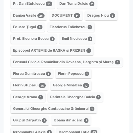
Pr. Dan Bădulescu
Dan Toma Dulciu
16
2
Danion Vasile
DOCUMENT
Dragoș Nicu
26
14
5
Eduard Țugui
Eleodorus Enăchescu
8
1
Prof. Eleonora Becea
Emil Niculescu
1
1
Episcopul ARTEMIE de RASKA și PRIZREN
1
Forumul Civic al Românilor din Covasna, Harghita și Mureș
3
Florea Dumitrescu
Florin Popescu
1
1
Florin Stuparu
George Mihalcea
45
17
George Vrana
Părintele Gheorghe Calciu
1
1
Generalul Gheorghe Cantacuzino Grănicerul
1
Grupul Carpatin
Icoana din adânc
1
1
Ieromonahul Alexie
Ieromonahul Fotie
1
45