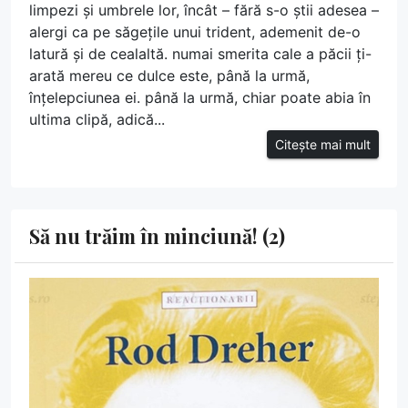
limpezi și umbrele lor, încât – fără s-o știi adesea –
alergi ca pe săgețile unui trident, ademenit de-o
latură și de cealaltă. numai smerita cale a păcii ți-
arată mereu ce dulce este, până la urmă,
înțelepciunea ei. până la urmă, chiar poate abia în
ultima clipă, adică...
Citește mai mult
Să nu trăim în minciună! (2)