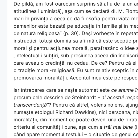
De pildă, am fost oarecum surprins să aflu de la un a
atitudinea iluministă), așa cum se declară dl. M. Flon
mari în privința a ceea ce dă filosofia pentru viața mo
oamenilor este bazată pe educația în familie și în medi
de natură religioasă” (p. 30). Deși vorbește în repeta
instrucției, totuși domnia sa afirmă că este sceptic p
moral și pentru acțiunea morală, parafrazând o idee a
„Intelectualii subțiri, sub presiunea aceea din închisori
care aveau o credință, nu cedau. De ce? Pentru că ei 
o tradiție moral-religioasă. Eu sunt relativ sceptic în 
promovarea moralității. Accentul meu este pe respectul
Iar întrebarea care se naște automat este
ce anume în
precum cele descrise de Steinhardt –
al acestui resp
transcendență”
? Pentru că altfel, volens nolens, ajun
numește etologul Richard Dawkins), nici persoana, nic
moralității, din moment ce poate deveni una de pirați
criteriu al comunității bune, așa cum
a trăi mai bine
(i
când apare momentul testului – o situație de genul ce