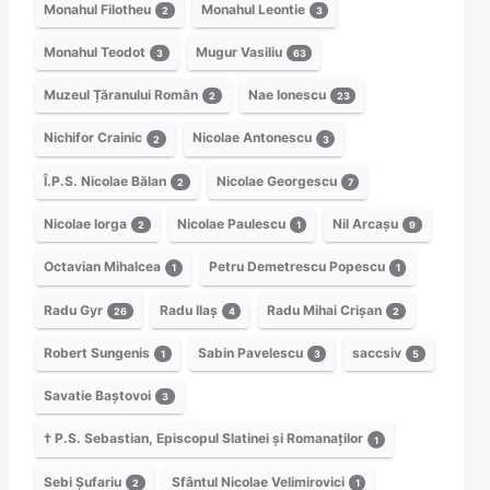
Monahul Filotheu
Monahul Leontie
2
3
Monahul Teodot
Mugur Vasiliu
3
63
Muzeul Țăranului Român
Nae Ionescu
2
23
Nichifor Crainic
Nicolae Antonescu
2
3
Î.P.S. Nicolae Bălan
Nicolae Georgescu
2
7
Nicolae Iorga
Nicolae Paulescu
Nil Arcașu
2
1
9
Octavian Mihalcea
Petru Demetrescu Popescu
1
1
Radu Gyr
Radu Ilaș
Radu Mihai Crișan
26
4
2
Robert Sungenis
Sabin Pavelescu
saccsiv
1
3
5
Savatie Baștovoi
3
† P.S. Sebastian, Episcopul Slatinei și Romanaților
1
Sebi Șufariu
Sfântul Nicolae Velimirovici
2
1