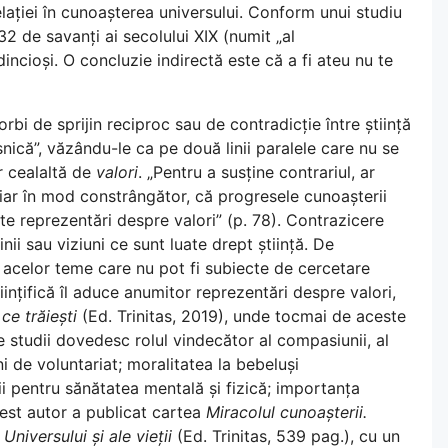
elației în cunoașterea universului. Conform unui studiu
32 de savanți ai secolului XIX (numit „al
incioși. O concluzie indirectă este că a fi ateu nu te
rbi de sprijin reciproc sau de contradicție între știință
șnică”, văzându-le ca pe două linii paralele care nu se
ar cealaltă de
valori
. „Pentru a susține contrariul, ar
ar în mod constrângător, că progresele cunoașterii
te reprezentări despre valori” (p. 78). Contrazicere
ii sau viziuni ce sunt luate drept știință. De
 acelor teme care nu pot fi subiecte de cercetare
iințifică îl aduce anumitor reprezentări despre valori,
ce trăiești
(Ed. Trinitas, 2019), unde tocmai de aceste
 studii dovedesc rolul vindecător al compasiunii, al
i de voluntariat; moralitatea la bebeluși
ii pentru sănătatea mentală și fizică; importanța
acest autor a publicat cartea
Miracolul cunoașterii.
Universului și ale vieții
(Ed. Trinitas, 539 pag.), cu un