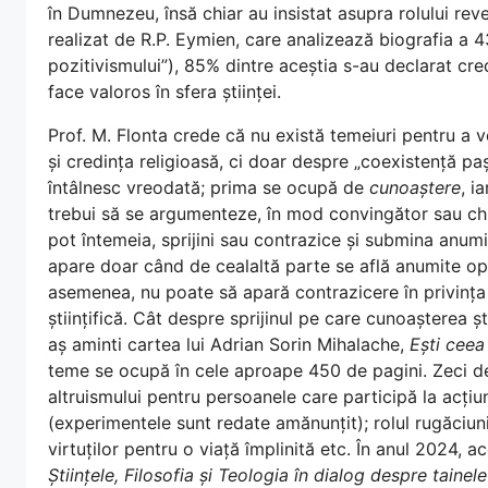
în Dumnezeu, însă chiar au insistat asupra rolului rev
realizat de R.P. Eymien, care analizează biografia a 4
pozitivismului”), 85% dintre aceștia s-au declarat cred
face valoros în sfera științei.
Prof. M. Flonta crede că nu există temeiuri pentru a vo
și credința religioasă, ci doar despre „coexistență pa
întâlnesc vreodată; prima se ocupă de
cunoaștere
, i
trebui să se argumenteze, în mod convingător sau chi
pot întemeia, sprijini sau contrazice și submina anumi
apare doar când de cealaltă parte se află anumite opin
asemenea, nu poate să apară contrazicere în privința
științifică. Cât despre sprijinul pe care cunoașterea șt
aș aminti cartea lui Adrian Sorin Mihalache,
Ești ceea 
teme se ocupă în cele aproape 450 de pagini. Zeci de
altruismului pentru persoanele care participă la acțiun
(experimentele sunt redate amănunțit); rolul rugăciun
virtuților pentru o viață împlinită etc. În anul 2024, 
Științele, Filosofia și Teologia în dialog despre tainele 