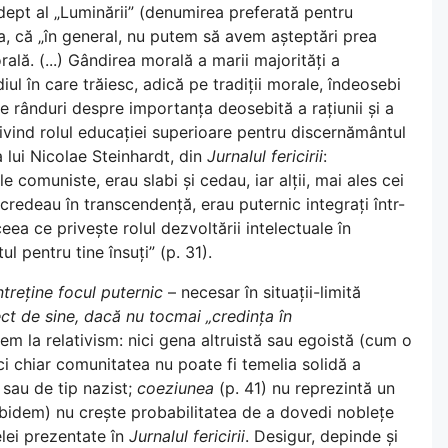
dept al „Luminării” (denumirea preferată pentru
ta, că „în general, nu putem să avem așteptări prea
rală. (...) Gândirea morală a marii majorități a
ul în care trăiesc, adică pe tradiții morale, îndeosebi
te rânduri despre importanța deosebită a rațiunii și a
rivind rolul educației superioare pentru discernământul
 lui Nicolae Steinhardt, din
Jurnalul fericirii
:
le comuniste, erau slabi și cedau, iar alții, mai ales cei
credeau în transcendență, erau puternic integrați într-
ceea ce privește rolul dezvoltării intelectuale în
 pentru tine însuți” (p. 31).
treține focul puternic
– necesar în situații-limită
ect de sine, dacă nu tocmai „credința în
gem la relativism: nici gena altruistă sau egoistă (cum o
i chiar comunitatea nu poate fi temelia solidă a
 sau de tip nazist;
coeziunea
(p. 41) nu reprezintă un
bidem) nu crește probabilitatea de a dovedi noblețe
lei prezentate în
Jurnalul fericirii
. Desigur, depinde și