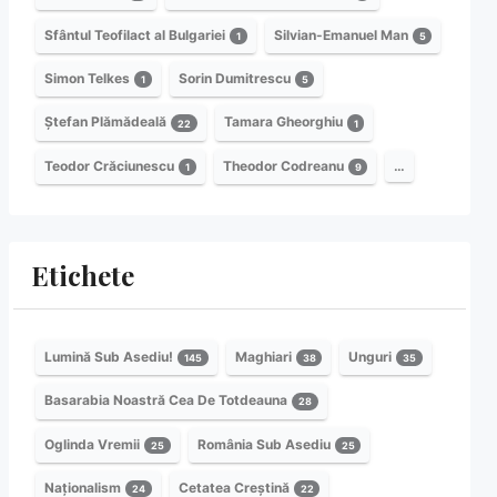
Sfântul Teofilact al Bulgariei
Silvian-Emanuel Man
1
5
Simon Telkes
Sorin Dumitrescu
1
5
Ștefan Plămădeală
Tamara Gheorghiu
22
1
Teodor Crăciunescu
Theodor Codreanu
…
1
9
Etichete
Lumină Sub Asediu!
Maghiari
Unguri
145
38
35
Basarabia Noastră Cea De Totdeauna
28
Oglinda Vremii
România Sub Asediu
25
25
Naționalism
Cetatea Creștină
24
22