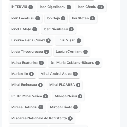
INTERVIU
Ioan Cișmileanu
Ioan Gându
1
1
22
Ioan Lăcătușu
Ion Coja
Ion Ștefan
1
1
2
Ionel I. Moța
Iosif Niculescu
1
2
Lavinia-Elena Ciurez
Liviu Vișan
1
1
Lucia Theodorescu
Lucian Cornianu
3
1
Maica Ecaterina
Dr. Maria Cobianu-Băcanu
5
1
Marian Ilie
Mihai Andrei Aldea
1
2
Mihai Eminescu
Mihai FLOAREA
1
1
Pr. Dr. Mihai Valică
Mihnea Neicu
7
1
Mircea Dafinoiu
Mircea Eliade
2
1
Mișcarea Națională de Rezistență
1