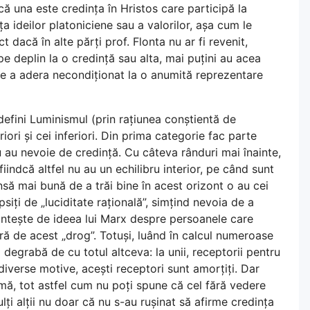
ă una este credința în Hristos care participă la
ța ideilor platoniciene sau a valorilor, așa cum le
t dacă în alte părți prof. Flonta nu ar fi revenit,
pe deplin la o credință sau alta, mai puțini au acea
 de a adera necondiționat la o anumită reprezentare
efini Luminismul (prin rațiunea conștientă de
eriori și cei inferiori. Din prima categorie fac parte
nu au nevoie de credință. Cu câteva rânduri mai înainte,
iindcă altfel nu au un echilibru interior, pe când sunt
 șansă mai bună de a trăi bine în acest orizont o au cei
ipsiți de „luciditate rațională”, simțind nevoia de a
amintește de ideea lui Marx despre persoanele care
eră de acest „drog”. Totuși, luând în calcul numeroase
degrabă de cu totul altceva: la unii, receptorii pentru
n diverse motive, acești receptori sunt amorțiți. Dar
rmă, tot astfel cum nu poți spune că cel fără vedere
lți alții nu doar că nu s-au rușinat să afirme credința