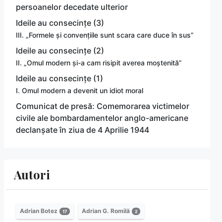
persoanelor decedate ulterior
Ideile au consecințe (3)
III. „Formele și convențiile sunt scara care duce în sus”
Ideile au consecințe (2)
II. „Omul modern și-a cam risipit averea moștenită”
Ideile au consecințe (1)
I. Omul modern a devenit un idiot moral
Comunicat de presă: Comemorarea victimelor
civile ale bombardamentelor anglo-americane
declanșate în ziua de 4 Aprilie 1944
Autori
Adrian Botez
Adrian G. Romilă
17
2