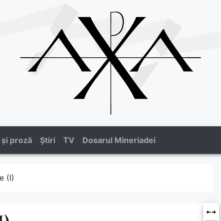
 și proză
Știri
TV
Dosarul Mineriadei
e (I)
I)