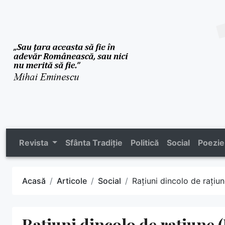
Revista
Sfânta Tradiție
Politică
Social
Poezie
Acasă
Articole
Social
Rațiuni dincolo de rațiun
Rațiuni dincolo de rațiune (