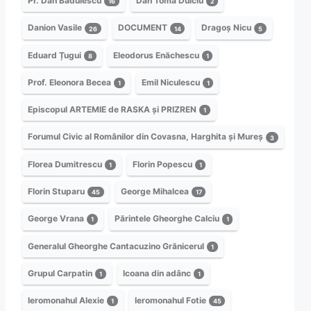
Pr. Dan Bădulescu
Dan Toma Dulciu
16
2
Danion Vasile
DOCUMENT
Dragoș Nicu
26
14
5
Eduard Țugui
Eleodorus Enăchescu
8
1
Prof. Eleonora Becea
Emil Niculescu
1
1
Episcopul ARTEMIE de RASKA și PRIZREN
1
Forumul Civic al Românilor din Covasna, Harghita și Mureș
3
Florea Dumitrescu
Florin Popescu
1
1
Florin Stuparu
George Mihalcea
45
17
George Vrana
Părintele Gheorghe Calciu
1
1
Generalul Gheorghe Cantacuzino Grănicerul
1
Grupul Carpatin
Icoana din adânc
1
1
Ieromonahul Alexie
Ieromonahul Fotie
1
45