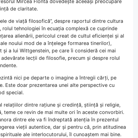
profesorul Mircea Flonta dovedește aceeași preocupare
ință de claritate.
le de viață filosofică”, despre raportul dintre cultura
fie, rolul tehnologiei în ecuația complexă ce cuprinde
area alienării, pericolul creat de cultul eficienței și al
ale noului mod de a înțelege formarea tinerilor),
 și a lui Wittgenstein, pe care îi consideră cei mai
adevărate lecții de filosofie, precum și despre rolul
endente.
zintă nici pe departe o imagine a întregii cărți, pe
. Este doar prezentarea unei alte perspective cu
od special.
elațiilor dintre rațiune și credință, știință și religie,
să, teme ce revin de mai multe ori în aceste convorbiri.
ora dintre ele va fi îndreptată atenția în prezentul
legerea vieții autentice, dar și pentru că, prin atitudinea
pirituale ale interlocutorului, îl cunoaștem mai bine.