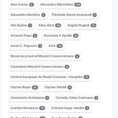
Alex Ivanov
Alexandru Mărchidan
9
178
Alexandru Nechifor
Părintele Alexie Ksutasvili
1
1
Alin Spânu
Alina Glod
Anghel Rugină
1
30
12
Artemie Popa
Asociația 4 Aprilie
3
10
Aurel C. Popovici
AXA
1
33
Biroul de presă al Mișcării Conservatoare
3
Cancelaria Mișcării Conservatoare
3
Centrul European de Studii Covasna – Harghita
37
Ciprian Bojan
Ciprian Voicilă
25
5
Constantin Ardeleanu
Corneliu Zelea Codreanu
1
1
Costion Nicolescu
Cristina Iorga-Vasiliu
15
3