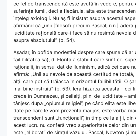
ce fel de transcendență este avută în vedere, pentru c
suferința lumii, deci a fiecăruia, alta este transcenden
înțeleg axiologii. Nu aș fi insistat asupra acestui aspec
afirmând că „unii [filosofi precum Pascal, n.n.] aderă 
luciditate rațională care-i face să nu resimtă nevoia
asupra absolutului” (p. 54).
Așadar, în pofida modestiei despre care spune că ar d
failibilitatea sa), dl Flonta a stabilit care sunt cei sup
raționalii, în sensul dat de Iluminism, adică cei care 
afirmă: „Unii au nevoie de această certitudine totală, f
alții care pot să trăiască în orizontul failibilității. O
mai bine instruiți” (p. 53). Ierarhizarea aceasta – cei l
crede în Dumnezeu, și ceilalți, plini de luciditate – 
tânjesc după „opiumul religiei”, pe când elita este lib
date pe care le vom prezenta mai jos, este vorba mai 
transcendent sunt „funcționali”, în timp ce la alții, di
acest lucru nu conferă vreo superioritate celor din u
este „eliberat” de simțul văzului. Pascal, Newton și mu