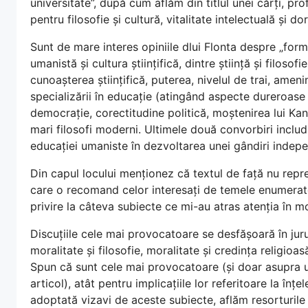
universitate”, după cum aflăm din titlul unei cărți, 
pentru filosofie și cultură, vitalitate intelectuală și dor
Sunt de mare interes opiniile dlui Flonta despre „forme
umanistă și cultura științifică, dintre știință și filoso
cunoașterea științifică, puterea, nivelul de trai, ameninț
specializării în educație (atingând aspecte dureroase 
democrație, corectitudine politică, moștenirea lui Kant
mari filosofi moderni. Ultimele două convorbiri includ 
educației umaniste în dezvoltarea unei gândiri indep
Din capul locului menționez că textul de față nu repre
care o recomand celor interesați de temele enumerate
privire la câteva subiecte ce mi-au atras atenția în m
Discuțiile cele mai provocatoare se desfășoară în jurul r
moralitate și filosofie, moralitate și credința religioa
Spun că sunt cele mai provocatoare (și doar asupra un
articol), atât pentru implicațiile lor referitoare la înțe
adoptată vizavi de aceste subiecte, aflăm resorturile s