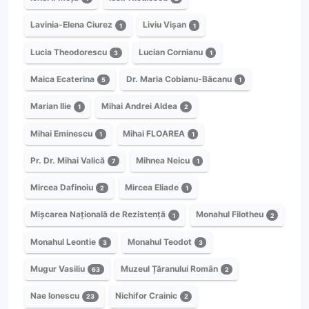
Lavinia-Elena Ciurez
Liviu Vișan
1
1
Lucia Theodorescu
Lucian Cornianu
3
1
Maica Ecaterina
Dr. Maria Cobianu-Băcanu
5
1
Marian Ilie
Mihai Andrei Aldea
1
2
Mihai Eminescu
Mihai FLOAREA
1
1
Pr. Dr. Mihai Valică
Mihnea Neicu
7
1
Mircea Dafinoiu
Mircea Eliade
2
1
Mișcarea Națională de Rezistență
Monahul Filotheu
1
2
Monahul Leontie
Monahul Teodot
3
3
Mugur Vasiliu
Muzeul Țăranului Român
63
2
Nae Ionescu
Nichifor Crainic
23
2