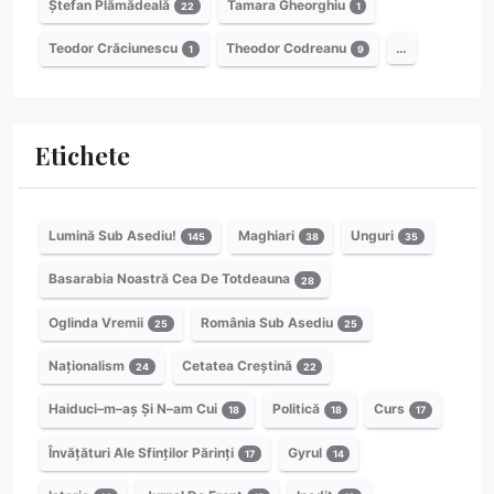
Ștefan Plămădeală
Tamara Gheorghiu
22
1
Teodor Crăciunescu
Theodor Codreanu
…
1
9
Etichete
Lumină Sub Asediu!
Maghiari
Unguri
145
38
35
Basarabia Noastră Cea De Totdeauna
28
Oglinda Vremii
România Sub Asediu
25
25
Naționalism
Cetatea Creștină
24
22
Haiduci–m–aș Și N–am Cui
Politică
Curs
18
18
17
Învățături Ale Sfinților Părinți
Gyrul
17
14