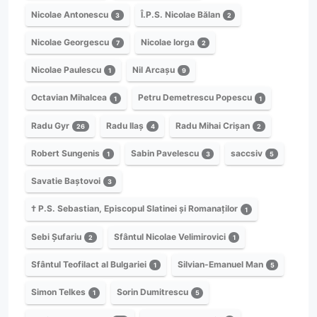
Nicolae Antonescu
Î.P.S. Nicolae Bălan
3
2
Nicolae Georgescu
Nicolae Iorga
7
2
Nicolae Paulescu
Nil Arcașu
1
9
Octavian Mihalcea
Petru Demetrescu Popescu
1
1
Radu Gyr
Radu Ilaș
Radu Mihai Crișan
26
4
2
Robert Sungenis
Sabin Pavelescu
saccsiv
1
3
5
Savatie Baștovoi
3
† P.S. Sebastian, Episcopul Slatinei și Romanaților
1
Sebi Șufariu
Sfântul Nicolae Velimirovici
2
1
Sfântul Teofilact al Bulgariei
Silvian-Emanuel Man
1
5
Simon Telkes
Sorin Dumitrescu
1
5