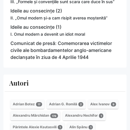
III. „Formele și convențiile sunt scara care duce în sus”
Ideile au consecințe (2)
II. „Omul modern și-a cam risipit averea moștenită”
Ideile au consecințe (1)
I. Omul modern a devenit un idiot moral
Comunicat de presă: Comemorarea victimelor
civile ale bombardamentelor anglo-americane
declanșate în ziua de 4 Aprilie 1944
Autori
Adrian Botez
Adrian G. Romilă
Alex Ivanov
17
2
9
Alexandru Mărchidan
Alexandru Nechifor
178
1
Părintele Alexie Ksutasvili
Alin Spânu
1
1