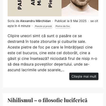
Scris de
Alexandru Mărchidan
Publicat la 9 Mai 2025
se cit
ește în 4 minute
Poezie și proză
Pietre de foc
Clipire uneori simt că sunt o pasăre ce se
destramă în toate zborurile și cuiburile sale.
Aceste pietre de foc pe care le îmbrățișezi cine
este cel bucuros, cine este cel doborât, cine a
găsit și cine însetează? niciodată firul de nisip n-o
să dea măsura poveștilor deșertului. unde se-
ascund lacrimile unde soarele,...
Citește mai mult
Nihilismul – o filosofie luciferică