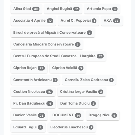
Alina Glod
Anghel Rugină
Artemie Popa
30
12
3
Asociația 4 Aprilie
Aurel C. Popovici
AXA
10
1
33
Biroul de presă al Mișcării Conservatoare
3
Cancelaria Mișcării Conservatoare
3
Centrul European de Studii Covasna – Harghita
37
Ciprian Bojan
Ciprian Voicilă
25
5
Constantin Ardeleanu
Corneliu Zelea Codreanu
1
1
Costion Nicolescu
Cristina Iorga-Vasiliu
15
3
Pr. Dan Bădulescu
Dan Toma Dulciu
16
2
Danion Vasile
DOCUMENT
Dragoș Nicu
26
14
5
Eduard Țugui
Eleodorus Enăchescu
8
1