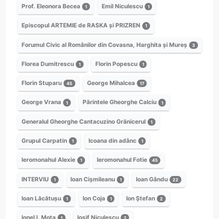
Prof. Eleonora Becea
Emil Niculescu
1
1
Episcopul ARTEMIE de RASKA și PRIZREN
1
Forumul Civic al Românilor din Covasna, Harghita și Mureș
3
Florea Dumitrescu
Florin Popescu
1
1
Florin Stuparu
George Mihalcea
45
17
George Vrana
Părintele Gheorghe Calciu
1
1
Generalul Gheorghe Cantacuzino Grănicerul
1
Grupul Carpatin
Icoana din adânc
1
1
Ieromonahul Alexie
Ieromonahul Fotie
1
45
INTERVIU
Ioan Cișmileanu
Ioan Gându
1
1
22
Ioan Lăcătușu
Ion Coja
Ion Ștefan
1
1
2
Ionel I. Moța
Iosif Niculescu
1
2