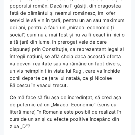
poporului român. Dacă nu îl găsiți, din dragostea
față de pământul și neamul românesc, îmi ofer
serviciile să vin în țară, pentru un an sau maximum
doi ani, pentru a făuri un „miracol economic ți
social”, cum nu a mai fost și nu va fi exact în nici o
altă țară din lume. în prerogativele de care
dispuneți prin Constituție, ca reprezentant legal al
întregii națiuni, se află cheia dacă această ofertă
va deveni realitate sau va rămâne un fapt divers,
un vis neîmplinit în viata lui Rugi, care va închide
ochii departe de țara lui natală, ca și Nicolae
Bălcescu în veacul trecut.
Ce mă face să fiu așa de încredințat, să cred așa
de puternic că un „Miracol Economic” (scris cu
literă mare) în Romania este posibil de realizat în
curs de un an și cu efecte pozitive începând din
ziua „D”?