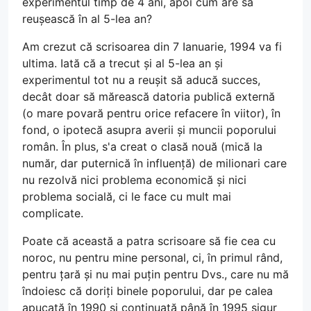
experimentul timp de 4 ani, apoi cum are să
reușească în al 5-lea an?
Am crezut că scrisoarea din 7 Ianuarie, 1994 va fi
ultima. Iată că a trecut și al 5-lea an și
experimentul tot nu a reușit să aducă succes,
decât doar să mărească datoria publică externă
(o mare povară pentru orice refacere în viitor), în
fond, o ipotecă asupra averii și muncii poporului
român. În plus, s'a creat o clasă nouă (mică la
număr, dar puternică în influență) de milionari care
nu rezolvă nici problema economică și nici
problema socială, ci le face cu mult mai
complicate.
Poate că această a patra scrisoare să fie cea cu
noroc, nu pentru mine personal, ci, în primul rând,
pentru țară și nu mai puțin pentru Dvs., care nu mă
îndoiesc că doriți binele poporului, dar pe calea
apucată în 1990 și continuată până în 1995 sigur