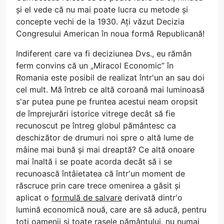
și el vede că nu mai poate lucra cu metode și
concepte vechi de la 1930. Ați văzut Decizia
Congresului American în noua formă Republicană!
Indiferent care va fi deciziunea Dvs., eu rămân
ferm convins că un „Miracol Economic” în
Romania este posibil de realizat într'un an sau doi
cel mult. Mă întreb ce altă coroană mai luminoasă
s'ar putea pune pe fruntea acestui neam oropsit
de împrejurări istorice vitrege decât să fie
recunoscut pe întreg globul pământesc ca
deschizător de drumuri noi spre o altă lume de
mâine mai bună și mai dreaptă? Ce altă onoare
mai înaltă i se poate acorda decât să i se
recunoască întâietatea că într'un moment de
răscruce prin care trece omenirea a găsit și
aplicat o
formulă de salvare
derivată dintr'o
lumină economică nouă, care are să aducă, pentru
toți oamenii și toate rasele pământului, nu numai