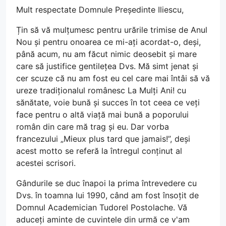
Mult respectate Domnule Președinte Iliescu,
Țin să vă mulțumesc pentru urările trimise de Anul
Nou și pentru onoarea ce mi-ați acordat-o, deși,
până acum, nu am făcut nimic deosebit și mare
care să justifice gentilețea Dvs. Mă simt jenat și
cer scuze că nu am fost eu cel care mai întâi să vă
ureze tradiționalul românesc La Mulți Ani! cu
sănătate, voie bună și succes în tot ceea ce veți
face pentru o altă viață mai bună a poporului
român din care mă trag și eu. Dar vorba
francezului „Mieux plus tard que jamais!”, deși
acest motto se referă la întregul conținut al
acestei scrisori.
Gândurile se duc înapoi la prima întrevedere cu
Dvs. în toamna lui 1990, când am fost însoțit de
Domnul Academician Tudorel Postolache. Vă
aduceți aminte de cuvintele din urmă ce v'am