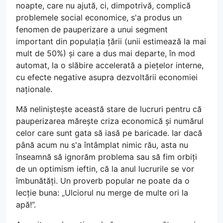
noapte, care nu ajută, ci, dimpotrivă, complică
problemele social economice, s'a produs un
fenomen de pauperizare a unui segment
important din populația țării (unii estimează la mai
mult de 50%) și care a dus mai departe, în mod
automat, la o slăbire accelerată a piețelor interne,
cu efecte negative asupra dezvoltării economiei
naționale.
Mă neliniștește această stare de lucruri pentru că
pauperizarea mărește criza economică și numărul
celor care sunt gata să iasă pe baricade. Iar dacă
până acum nu s'a întâmplat nimic rău, asta nu
înseamnă să ignorăm problema sau să fim orbiți
de un optimism ieftin, că la anul lucrurile se vor
îmbunătăți. Un proverb popular ne poate da o
lecție buna: „Ulciorul nu merge de multe ori la
apă!”.