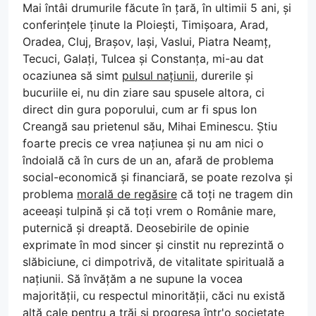
Mai întâi drumurile făcute în țară, în ultimii 5 ani, și
conferințele ținute la Ploiești, Timișoara, Arad,
Oradea, Cluj, Brașov, Iași, Vaslui, Piatra Neamț,
Tecuci, Galați, Tulcea și Constanța, mi-au dat
ocaziunea să simt
pulsul națiunii
, durerile și
bucuriile ei, nu din ziare sau spusele altora, ci
direct din gura poporului, cum ar fi spus Ion
Creangă sau prietenul său, Mihai Eminescu. Știu
foarte precis ce vrea națiunea și nu am nici o
îndoială că în curs de un an, afară de problema
social-economică și financiară, se poate rezolva și
problema
morală de regăsire
că toți ne tragem din
aceeași tulpină și că toți vrem o Românie mare,
puternică și dreaptă. Deosebirile de opinie
exprimate în mod sincer și cinstit nu reprezintă o
slăbiciune, ci dimpotrivă, de vitalitate spirituală a
națiunii. Să învățăm a ne supune la vocea
majorității, cu respectul minorității, căci nu există
altă cale pentru a trăi și progresa într'o societate