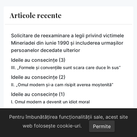
Articole recente
Solicitare de reexaminare a legii privind victimele
Mineriadei din iunie 1990 și includerea urmașilor
persoanelor decedate ulterior
Ideile au consecințe (3)
III. „Formele și convențiile sunt scara care duce în sus”
Ideile au consecințe (2)
II. „Omul modern și-a cam risipit averea moștenită”
Ideile au consecințe (1)
I. Omul modern a devenit un idiot moral
Comunicat de presă: Comemorarea victimelor
Pentru îmbunătățirea funcționalității sale, acest site
civile ale bombardamentelor anglo-americane
web folosește cookie-uri.
declanșate în ziua de 4 Aprilie 1944
Permite