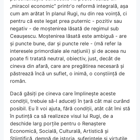
„miracol economic” printr'o reformă integrală, așa
cum am arătat în planul Rugi, nu din rea voință, ci
pentru că este legat prea puternic - pozitiv sau
negativ - de moștenirea lăsată de regimul sub
Ceaușescu. Moștenirea lăsată este ambiguă - are
și puncte bune, dar și puncte rele - (mă refer la
interesele primordiale ale națiunii) și de aceea nu
poate fi tratată neutral, obiectiv, just, decât de
cineva din afară, care are pregătirea necesară și
păstrează încă un suflet, o inimă, o conștiință de
român.
Dacă găsiți pe cineva care împlinește aceste
condiții, trebuie să-l aduceți în țară cât mai curând
posibil. Eu îl voi ajuta, fără condiții, atât cât îmi stă
în putință ca să realizeze visul lui Rugi, de a
deschide larg porțile pentru o Renaștere
Economică, Socială, Culturală, Artistică și
Științifică, demnă de istoria, suferințele și virtuțile