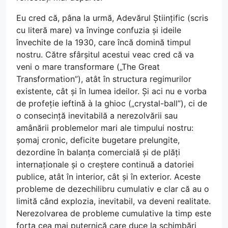
Eu cred că, pâna la urmă, Adevărul Științific (scris
cu literă mare) va învinge confuzia și ideile
învechite de la 1930, care încă domină timpul
nostru. Către sfârșitul acestui veac cred că va
veni o mare transformare („The Great
Transformation”), atât în structura regimurilor
existente, cât și în lumea ideilor. Și aci nu e vorba
de profeție ieftină à la ghioc („crystal-ball”), ci de
o consecință inevitabilă a nerezolvării sau
amânării problemelor mari ale timpului nostru:
șomaj cronic, deficite bugetare prelungite,
dezordine în balanța comercială și de plăți
internaționale și o creștere continuă a datoriei
publice, atât în interior, cât și în exterior. Aceste
probleme de dezechilibru cumulativ e clar că au o
limită când explozia, inevitabil, va deveni realitate.
Nerezolvarea de probleme cumulative la timp este
forța cea mai puternică care duce la schimbări