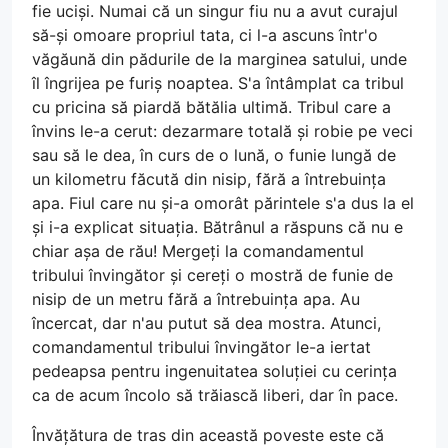
fie uciși. Numai că un singur fiu nu a avut curajul
să-și omoare propriul tata, ci l-a ascuns într'o
văgăună din pădurile de la marginea satului, unde
îl îngrijea pe furiș noaptea. S'a întâmplat ca tribul
cu pricina să piardă bătălia ultimă. Tribul care a
învins le-a cerut: dezarmare totală și robie pe veci
sau să le dea, în curs de o lună, o funie lungă de
un kilometru făcută din nisip, fără a întrebuința
apa. Fiul care nu și-a omorât părintele s'a dus la el
și i-a explicat situația. Bătrânul a răspuns că nu e
chiar așa de rău! Mergeți la comandamentul
tribului învingător și cereți o mostră de funie de
nisip de un metru fără a întrebuința apa. Au
încercat, dar n'au putut să dea mostra. Atunci,
comandamentul tribului învingător le-a iertat
pedeapsa pentru ingenuitatea soluției cu cerința
ca de acum încolo să trăiască liberi, dar în pace.
Învățătura de tras din această poveste este că