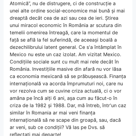
Atomică”, nu de distrugere, ci de construcție a
unei alte ordine social-economice mai bună și mai
dreaptă decât cea de azi sau cea de ieri. Știrea
unui miracol economic în România ar scutura din
temelii omenirea întreagă, care la momentul de
față se află la fel suferindă, de aceeași boală a
dezechilibrului latent general. Ce s'a întâmplat în
Mexico nu este un caz izolat. Am vizitat Mexico.
Condițiile sociale sunt cu mult mai rele decât în
România. Investițiile masive din afară nu vor lăsa
ca economia mexicană să se prăbușească. Finanța
internațională va acorda împrumuturi noi, care nu
vor rezolva cum se cuvine criza actuală, ci o vor
amâna pe încă alți 6 ani, așa cum au făcut-o în
criza de la 1982 și 1988. Dar, mă întreb, într'un caz
similar în Romania ar mai veni finanța
internațională să ne scape din groapă, sau, dacă
ar veni, sub ce condiții? Vă las pe Dvs. să
reflectați mai departe!