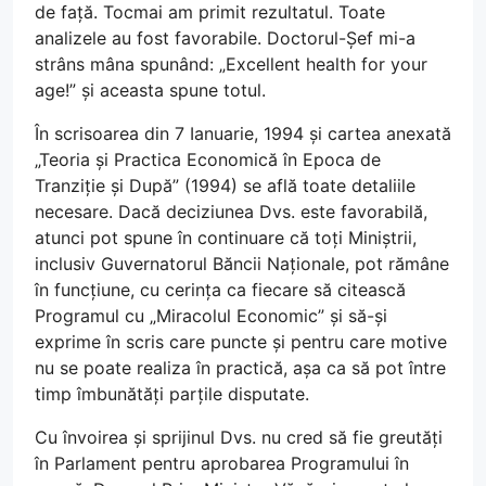
de față. Tocmai am primit rezultatul. Toate
analizele au fost favorabile. Doctorul-Șef mi-a
strâns mâna spunând: „Excellent health for your
age!” și aceasta spune totul.
În scrisoarea din 7 Ianuarie, 1994 și cartea anexată
„Teoria și Practica Economică în Epoca de
Tranziție și După” (1994) se află toate detaliile
necesare. Dacă deciziunea Dvs. este favorabilă,
atunci pot spune în continuare că toți Miniștrii,
inclusiv Guvernatorul Băncii Naționale, pot rămâne
în funcțiune, cu cerința ca fiecare să citească
Programul cu „Miracolul Economic” și să-și
exprime în scris care puncte și pentru care motive
nu se poate realiza în practică, așa ca să pot între
timp îmbunătăți parțile disputate.
Cu învoirea și sprijinul Dvs. nu cred să fie greutăți
în Parlament pentru aprobarea Programului în