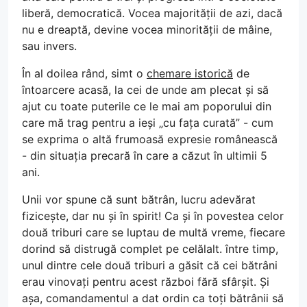
liberă, democratică. Vocea majorității de azi, dacă
nu e dreaptă, devine vocea minorității de mâine,
sau invers.
În al doilea rând, simt o
chemare istorică
de
întoarcere acasă, la cei de unde am plecat și să
ajut cu toate puterile ce le mai am poporului din
care mă trag pentru a ieși „cu fața curată” - cum
se exprima o altă frumoasă expresie românească
- din situația precară în care a căzut în ultimii 5
ani.
Unii vor spune că sunt bătrân, lucru adevărat
fizicește, dar nu și în spirit! Ca și în povestea celor
două triburi care se luptau de multă vreme, fiecare
dorind să distrugă complet pe celălalt. între timp,
unul dintre cele două triburi a găsit că cei bătrâni
erau vinovați pentru acest război fără sfârșit. Și
așa, comandamentul a dat ordin ca toți bătrânii să