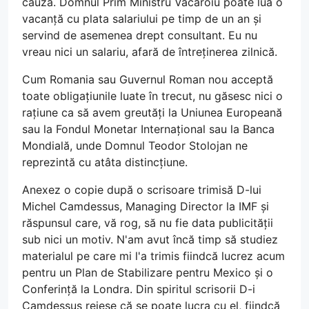
cauză. Domnul Prim Ministru Văcăroiu poate lua o
vacanță cu plata salariului pe timp de un an și
servind de asemenea drept consultant. Eu nu
vreau nici un salariu, afară de întreținerea zilnică.
Cum Romania sau Guvernul Roman nou acceptă
toate obligațiunile luate în trecut, nu găsesc nici o
rațiune ca să avem greutăți la Uniunea Europeană
sau la Fondul Monetar Internațional sau la Banca
Mondială, unde Domnul Teodor Stolojan ne
reprezintă cu atâta distincțiune.
Anexez o copie după o scrisoare trimisă D-lui
Michel Camdessus, Managing Director la IMF și
răspunsul care, vă rog, să nu fie data publicității
sub nici un motiv. N'am avut încă timp să studiez
materialul pe care mi l'a trimis fiindcă lucrez acum
pentru un Plan de Stabilizare pentru Mexico și o
Conferință la Londra. Din spiritul scrisorii D-i
Camdessus reiese că se poate lucra cu el, fiindcă