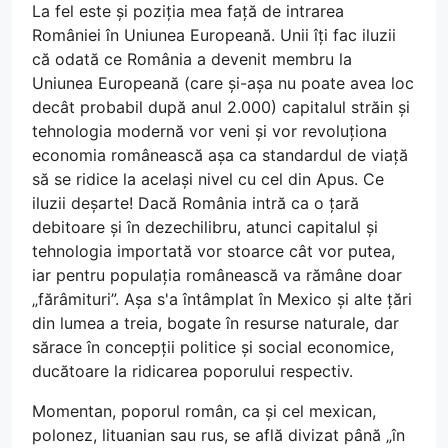
La fel este și poziția mea față de intrarea
României în Uniunea Europeană. Unii îți fac iluzii
că odată ce România a devenit membru la
Uniunea Europeană (care și-așa nu poate avea loc
decât probabil după anul 2.000) capitalul străin și
tehnologia modernă vor veni și vor revoluționa
economia românească așa ca standardul de viață
să se ridice la același nivel cu cel din Apus. Ce
iluzii deșarte! Dacă România intră ca o țară
debitoare și în dezechilibru, atunci capitalul și
tehnologia importată vor stoarce cât vor putea,
iar pentru populația românească va rămâne doar
„fărâmituri”. Așa s'a întâmplat în Mexico și alte țări
din lumea a treia, bogate în resurse naturale, dar
sărace în concepții politice și social economice,
ducătoare la ridicarea poporului respectiv.
Momentan, poporul român, ca și cel mexican,
polonez, lituanian sau rus, se află divizat până „în