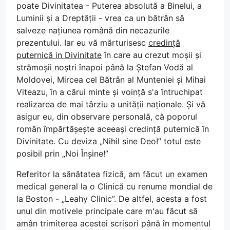
poate Divinitatea - Puterea absolută a Binelui, a
Luminii și a Dreptății - vrea ca un bătrân să
salveze națiunea română din necazurile
prezentului. Iar eu vă mărturisesc
credință
puternică in Divinitate
în care au crezut moșii și
strămoșii noștri înapoi până la Ștefan Vodă al
Moldovei, Mircea cel Bătrân al Munteniei și Mihai
Viteazu, în a cărui minte și voință s'a întruchipat
realizarea de mai târziu a unității naționale. Și vă
asigur eu, din observare personală, că poporul
român împărtășește aceeași credință puternică în
Divinitate. Cu deviza „Nihil sine Deo!” totul este
posibil prin „Noi Înșine!”
Referitor la sănătatea fizică, am făcut un examen
medical general la o Clinică cu renume mondial de
la Boston - „Leahy Clinic”. De altfel, acesta a fost
unul din motivele principale care m'au făcut să
amân trimiterea acestei scrisori până în momentul