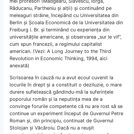
mei profesori (Madgearu, Slavescu, Iorga,
Răducanu, Partheniu și alții) și continuând pe
meleaguri străine, începând cu Universitatea din
Berlin și Școala Economică de la Universitatea din
Freiburg i. Br. și terminând cu experiența din
universitățile americane, și observarea „sur le vif”,
cum spun francezii, a regimului capitalist
american. (Vezi: A Long Journey to the Third
Revolution in Economic Thinking, 1994, aici
anexată)
Scrisoarea în cauză nu a avut ecoul cuvenit la
locurile în drept și a constituit o deziluzie, o mare
durere sufletească gândindu-mă la suferințele
poporului român și la neputința mea de a
convinge forurile competente că nu are rost să se
continue un experiment început de Guvernul Petre
Roman și, din principiu, continuat de Guvernul
Stolojan și Văcăroiu. Dacă nu a reușit