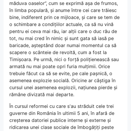
măduva oaselor”, cum se exprimă așa de frumos,
în limba populară, și anume între cei care trăiesc
bine, indiferent prin ce mijloace, și care se tem de
o schimbare a condițiilor actuale, ca să nu vină
pentru ei ceva mai rău, iar alții care o duc rău de
tot, nu mai cred în nimic și sunt gata să iasă pe
baricade, așteptând doar numai momentul ca să
scapere o scânteie de revoltă, cum a fost la
Timișoara. Pe urmă, nici o forță polițienească sau
armată nu mai poate opri furia mulțimii. Orice
trebuie făcut ca să se evite, pe cale pașnică, o
asemenea explozie socială. Oricine ar câștiga în
cursul unei asemenea explozii, națiunea pierde și
rămâne divizată mai departe.
În cursul reformei cu care s'au străduit cele trei
guverne din România în ultimii 5 ani, în afară de
creșterea datoriei publice interne și externe și
ridicarea unei clase sociale de îmbogățiți peste