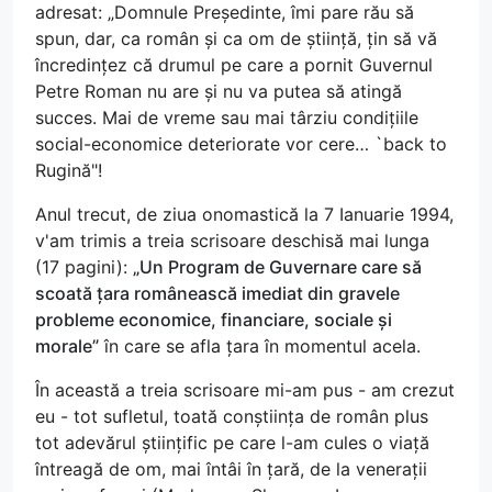
adresat: „Domnule Președinte, îmi pare rău să
spun, dar, ca român și ca om de știință, țin să vă
încredințez că drumul pe care a pornit Guvernul
Petre Roman nu are și nu va putea să atingă
succes. Mai de vreme sau mai târziu condițiile
social-economice deteriorate vor cere… `back to
Rugină"!
Anul trecut, de ziua onomastică la 7 Ianuarie 1994,
v'am trimis a treia scrisoare deschisă mai lunga
(17 pagini):
„Un Program de Guvernare care să
scoată țara românească imediat din gravele
probleme economice, financiare, sociale și
morale”
în care se afla țara în momentul acela.
În această a treia scrisoare mi-am pus - am crezut
eu - tot sufletul, toată conștiința de român plus
tot adevărul științific pe care l-am cules o viață
întreagă de om, mai întâi în țară, de la venerații