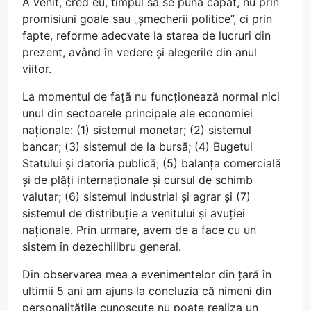
A venit, cred eu, timpul să se puna capăt, nu prin
promisiuni goale sau „șmecherii politice”, ci prin
fapte, reforme adecvate la starea de lucruri din
prezent, având în vedere și alegerile din anul
viitor.
La momentul de față nu funcționează normal nici
unul din sectoarele principale ale economiei
naționale: (1) sistemul monetar; (2) sistemul
bancar; (3) sistemul de la bursă; (4) Bugetul
Statului și datoria publică; (5) balanța comercială
și de plăți internaționale și cursul de schimb
valutar; (6) sistemul industrial și agrar și (7)
sistemul de distribuție a venitului și avuției
naționale. Prin urmare, avem de a face cu un
sistem în dezechilibru general.
Din observarea mea a evenimentelor din țară în
ultimii 5 ani am ajuns la concluzia că nimeni din
personalitățile cunoscute nu poate realiza un