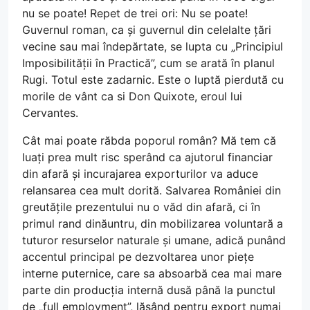
nu se poate! Repet de trei ori: Nu se poate!
Guvernul roman, ca și guvernul din celelalte țări
vecine sau mai îndepărtate, se lupta cu „Principiul
Imposibilității în Practică”, cum se arată în planul
Rugi. Totul este zadarnic. Este o luptă pierdută cu
morile de vânt ca si Don Quixote, eroul lui
Cervantes.
Cât mai poate răbda poporul român? Mă tem că
luați prea mult risc sperând ca ajutorul financiar
din afară și incurajarea exporturilor va aduce
relansarea cea mult dorită. Salvarea României din
greutățile prezentului nu o văd din afară, ci în
primul rand dinăuntru, din mobilizarea voluntară a
tuturor resurselor naturale și umane, adică punând
accentul principal pe dezvoltarea unor piețe
interne puternice, care sa absoarbă cea mai mare
parte din producția internă dusă până la punctul
de „full employment”, lăsând pentru export numai