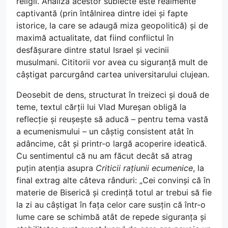
religii. Analiza acestor subiecte este realmente
captivantă (prin întâlnirea dintre idei și fapte
istorice, la care se adaugă miza geopolitică) și de
maximă actualitate, dat fiind conflictul în
desfășurare dintre statul Israel și vecinii
musulmani. Cititorii vor avea cu siguranță mult de
câștigat parcurgând cartea universitarului clujean.
Deosebit de dens, structurat în treizeci și două de
teme, textul cărții lui Vlad Mureșan obligă la
reflecție și reușește să aducă – pentru tema vastă
a ecumenismului – un câștig consistent atât în
adâncime, cât și printr-o largă acoperire ideatică.
Cu sentimentul că nu am făcut decât să atrag
puțin atenția asupra
Criticii rațiunii ecumenice
, la
final extrag alte câteva rânduri: „Cei convinși că în
materie de Biserică și credință totul ar trebui să fie
la zi au câștigat în fața celor care susțin că într-o
lume care se schimbă atât de repede siguranța și