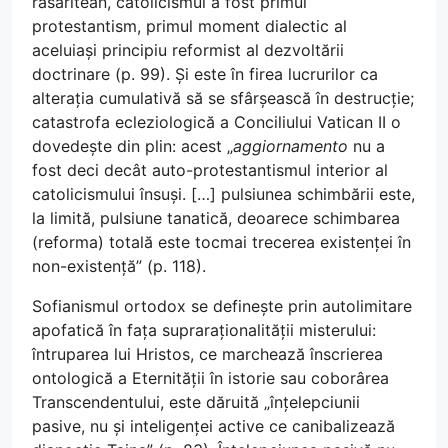
răsăritean, catolicismul a fost primul
protestantism, primul moment dialectic al
aceluiași principiu reformist al dezvoltării
doctrinare (p. 99). Și este în firea lucrurilor ca
alterația cumulativă să se sfârșească în destrucție;
catastrofa ecleziologică a Conciliului Vatican II o
dovedește din plin: acest „
aggiornamento
nu a
fost deci decât auto-protestantismul interior al
catolicismului însuși. […] pulsiunea schimbării este,
la limită, pulsiune tanatică, deoarece schimbarea
(reforma) totală este tocmai trecerea existenței în
non-existență” (p. 118).
Sofianismul ortodox se definește prin autolimitare
apofatică în fața supraraționalității misterului:
întruparea lui Hristos, ce marchează înscrierea
ontologică a Eternității în istorie sau coborârea
Transcendentului, este dăruită „înțelepciunii
pasive, nu și inteligenței active ce canibalizează