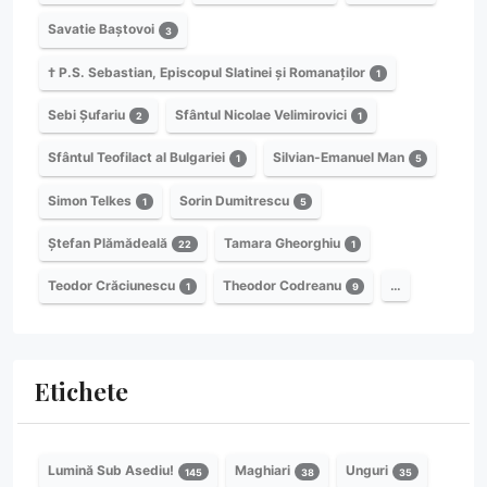
Savatie Baștovoi
3
† P.S. Sebastian, Episcopul Slatinei și Romanaților
1
Sebi Șufariu
Sfântul Nicolae Velimirovici
2
1
Sfântul Teofilact al Bulgariei
Silvian-Emanuel Man
1
5
Simon Telkes
Sorin Dumitrescu
1
5
Ștefan Plămădeală
Tamara Gheorghiu
22
1
Teodor Crăciunescu
Theodor Codreanu
…
1
9
Etichete
Lumină Sub Asediu!
Maghiari
Unguri
145
38
35