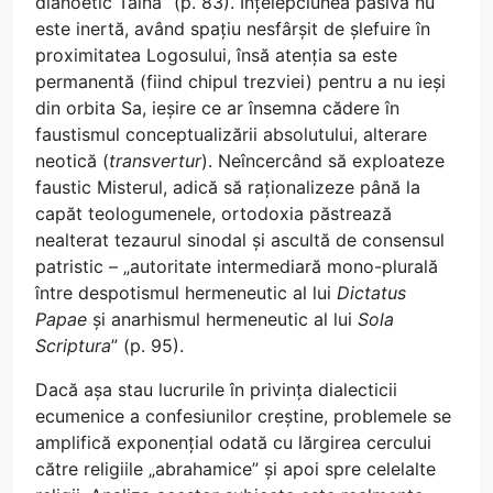
dianoetic Taina” (p. 83). Înțelepciunea pasivă nu
este inertă, având spațiu nesfârșit de șlefuire în
proximitatea Logosului, însă atenția sa este
permanentă (fiind chipul trezviei) pentru a nu ieși
din orbita Sa, ieșire ce ar însemna cădere în
faustismul conceptualizării absolutului, alterare
neotică (
transvertur
). Neîncercând să exploateze
faustic Misterul, adică să raționalizeze până la
capăt teologumenele, ortodoxia păstrează
nealterat tezaurul sinodal și ascultă de consensul
patristic – „autoritate intermediară mono-plurală
între despotismul hermeneutic al lui
Dictatus
Papae
și anarhismul hermeneutic al lui
Sola
Scriptura
” (p. 95).
Dacă așa stau lucrurile în privința dialecticii
ecumenice a confesiunilor creștine, problemele se
amplifică exponențial odată cu lărgirea cercului
către religiile „abrahamice” și apoi spre celelalte