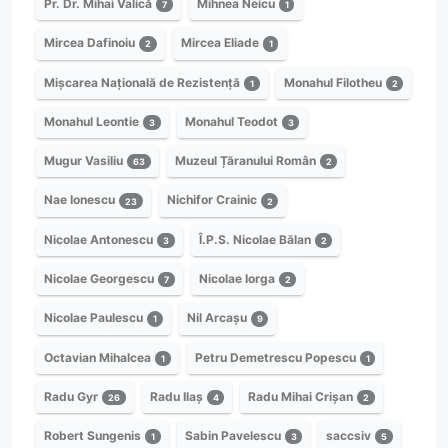
Pr. Dr. Mihai Valică
Mihnea Neicu
7
1
Mircea Dafinoiu
Mircea Eliade
2
1
Mișcarea Națională de Rezistență
Monahul Filotheu
1
2
Monahul Leontie
Monahul Teodot
3
3
Mugur Vasiliu
Muzeul Țăranului Român
63
2
Nae Ionescu
Nichifor Crainic
23
2
Nicolae Antonescu
Î.P.S. Nicolae Bălan
3
2
Nicolae Georgescu
Nicolae Iorga
7
2
Nicolae Paulescu
Nil Arcașu
1
9
Octavian Mihalcea
Petru Demetrescu Popescu
1
1
Radu Gyr
Radu Ilaș
Radu Mihai Crișan
26
4
2
Robert Sungenis
Sabin Pavelescu
saccsiv
1
3
5