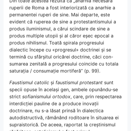
Din toate acestea rezultă că „anarhia necesară
ruperii de Roma a fost interiorizată ca anarhie a
permanentei ruperi de sine. Mai departe, este
evident că ruperea de sine a protestantismului a
produs iluminismul, a cărui scindare de sine a
produs multiple utopii și al căror eșec epocal a
produs nihilismul. Toată spirala progresului
dialectic începe cu «progresul» doctrinei și se
termină cu sfârșitul oricărei doctrine, căci con-
sumarea zenitală a progresului coincide cu totala
saturația / consumație mortiferă” (p. 99).
Faustismul catolic
și
faustismul protestant
sunt
specii opuse în același gen, ambele opunându-se
strict
sofianismului ortodox
, care, prin respectarea
interdicției pauline de a produce inovații
doctrinare, nu s-a lăsat prinsă în dialectica
autodistructivă, rămânând roditoare în situarea ei
supraistorică. De aceea, raportat la creștinismul