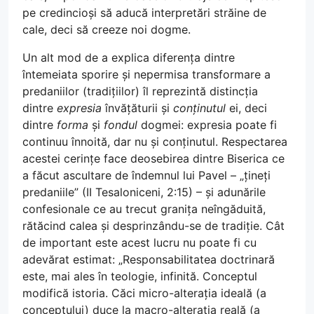
pe credincioși să aducă interpretări străine de
cale, deci să creeze noi dogme.
Un alt mod de a explica diferența dintre
întemeiata sporire și nepermisa transformare a
predaniilor (tradițiilor) îl reprezintă distincția
dintre
expresia
învățăturii și
conținutul
ei, deci
dintre
forma
și
fondul
dogmei: expresia poate fi
continuu înnoită, dar nu și conținutul. Respectarea
acestei cerințe face deosebirea dintre Biserica ce
a făcut ascultare de îndemnul lui Pavel – „țineți
predaniile” (II Tesaloniceni, 2:15) – și adunările
confesionale ce au trecut granița neîngăduită,
rătăcind calea și desprinzându-se de tradiție. Cât
de important este acest lucru nu poate fi cu
adevărat estimat: „Responsabilitatea doctrinară
este, mai ales în teologie, infinită. Conceptul
modifică istoria. Căci micro-alterația ideală (a
conceptului) duce la macro-alterația reală (a