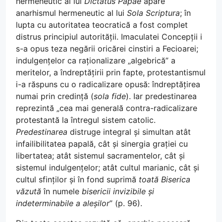
hermeneutic al lui
Dictatus Papae
apare
anarhismul hermeneutic al lui
Sola Scriptura
; în
lupta cu autoritatea teocratică a fost complet
distrus principiul autorității. Imaculatei Concepții i
s-a opus teza negării oricărei cinstiri a Fecioarei;
indulgențelor ca raționalizare „algebrică” a
meritelor, a îndreptățirii prin fapte, protestantismul
i-a răspuns cu o radicalizare opusă: îndreptățirea
numai prin credință (
sola fide
). Iar predestinarea
reprezintă „cea mai generală contra-radicalizare
protestantă la întregul sistem catolic.
Predestinarea
distruge integral și simultan atât
infailibilitatea papală, cât și sinergia grației cu
libertatea; atât sistemul sacramentelor, cât și
sistemul indulgențelor; atât cultul marianic, cât și
cultul sfinților și în fond suprimă
toată Biserica
văzută
în numele
bisericii invizibile și
indeterminabile a aleșilor
” (p. 96).