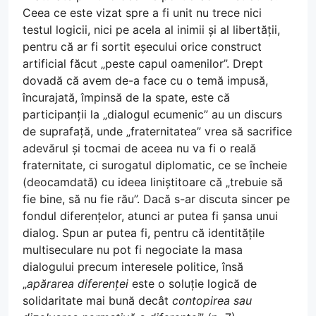
Ceea ce este vizat spre a fi unit nu trece nici
testul logicii, nici pe acela al inimii și al libertății,
pentru că ar fi sortit eșecului orice construct
artificial făcut „peste capul oamenilor”. Drept
dovadă că avem de-a face cu o temă impusă,
încurajată, împinsă de la spate, este că
participanții la „dialogul ecumenic” au un discurs
de suprafață, unde „fraternitatea” vrea să sacrifice
adevărul și tocmai de aceea nu va fi o reală
fraternitate, ci surogatul diplomatic, ce se încheie
(deocamdată) cu ideea liniștitoare că „trebuie să
fie bine, să nu fie rău”. Dacă s-ar discuta sincer pe
fondul diferențelor, atunci ar putea fi șansa unui
dialog. Spun ar putea fi, pentru că identitățile
multiseculare nu pot fi negociate la masa
dialogului precum interesele politice, însă
„
apărarea diferenței
este o soluție logică de
solidaritate mai bună decât
contopirea sau