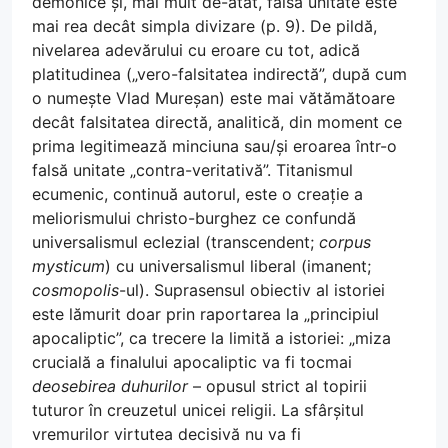
demonice și, mai mult de-atât, falsa unitate este
mai rea decât simpla divizare (p. 9). De pildă,
nivelarea adevărului cu eroare cu tot, adică
platitudinea („vero-falsitatea indirectă”, după cum
o numește Vlad Mureșan) este mai vătămătoare
decât falsitatea directă, analitică, din moment ce
prima legitimează minciuna sau/și eroarea într-o
falsă unitate „contra-veritativă”. Titanismul
ecumenic, continuă autorul, este o creație a
meliorismului christo-burghez ce confundă
universalismul eclezial (transcendent;
corpus
mysticum
) cu universalismul liberal (imanent;
cosmopolis
-ul). Suprasensul obiectiv al istoriei
este lămurit doar prin raportarea la „principiul
apocaliptic”, ca trecere la limită a istoriei: „miza
crucială a finalului apocaliptic va fi tocmai
deosebirea duhurilor
– opusul strict al topirii
tuturor în creuzetul unicei religii. La sfârșitul
vremurilor virtutea decisivă nu va fi