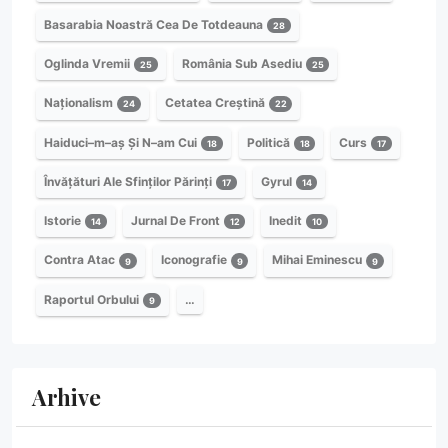
Basarabia Noastră Cea De Totdeauna
28
Oglinda Vremii
România Sub Asediu
25
25
Naționalism
Cetatea Creștină
24
22
Haiduci–m–aș Și N–am Cui
Politică
Curs
18
18
17
Învățături Ale Sfinților Părinți
Gyrul
17
14
Istorie
Jurnal De Front
Inedit
14
12
10
Contra Atac
Iconografie
Mihai Eminescu
9
9
9
Raportul Orbului
…
9
Arhive