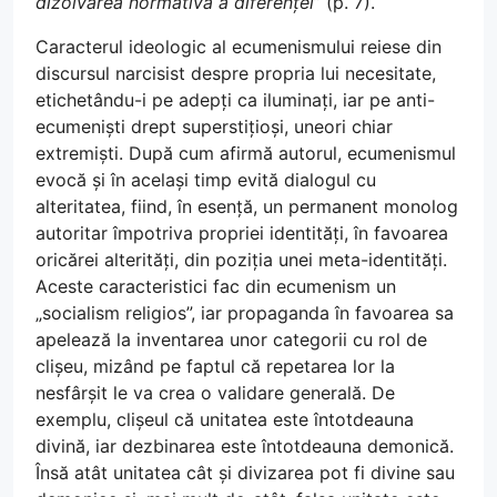
dizolvarea normativă a diferenței
” (p. 7).
Caracterul ideologic al ecumenismului reiese din
discursul narcisist despre propria lui necesitate,
etichetându-i pe adepți ca iluminați, iar pe anti-
ecumeniști drept superstițioși, uneori chiar
extremiști. După cum afirmă autorul, ecumenismul
evocă și în același timp evită dialogul cu
alteritatea, fiind, în esență, un permanent monolog
autoritar împotriva propriei identități, în favoarea
oricărei alterități, din poziția unei meta-identități.
Aceste caracteristici fac din ecumenism un
„socialism religios”, iar propaganda în favoarea sa
apelează la inventarea unor categorii cu rol de
clișeu, mizând pe faptul că repetarea lor la
nesfârșit le va crea o validare generală. De
exemplu, clișeul că unitatea este întotdeauna
divină, iar dezbinarea este întotdeauna demonică.
Însă atât unitatea cât și divizarea pot fi divine sau