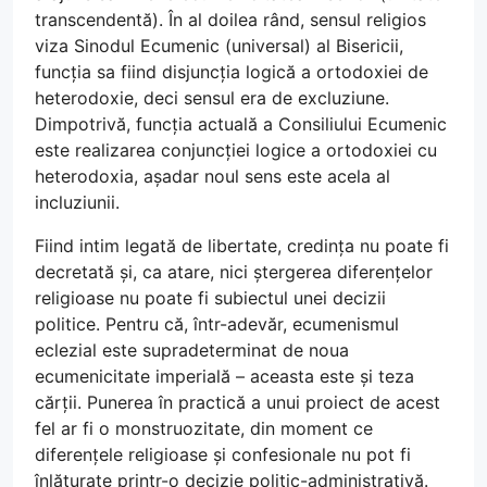
transcendentă). În al doilea rând, sensul religios
viza Sinodul Ecumenic (universal) al Bisericii,
funcția sa fiind disjuncția logică a ortodoxiei de
heterodoxie, deci sensul era de excluziune.
Dimpotrivă, funcția actuală a Consiliului Ecumenic
este realizarea conjuncției logice a ortodoxiei cu
heterodoxia, așadar noul sens este acela al
incluziunii.
Fiind intim legată de libertate, credința nu poate fi
decretată și, ca atare, nici ștergerea diferențelor
religioase nu poate fi subiectul unei decizii
politice. Pentru că, într-adevăr, ecumenismul
eclezial este supradeterminat de noua
ecumenicitate imperială – aceasta este și teza
cărții. Punerea în practică a unui proiect de acest
fel ar fi o monstruozitate, din moment ce
diferențele religioase și confesionale nu pot fi
înlăturate printr-o decizie politic-administrativă.