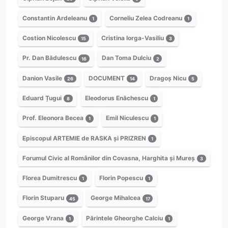
Constantin Ardeleanu
Corneliu Zelea Codreanu
1
1
Costion Nicolescu
Cristina Iorga-Vasiliu
15
3
Pr. Dan Bădulescu
Dan Toma Dulciu
16
2
Danion Vasile
DOCUMENT
Dragoș Nicu
26
14
5
Eduard Țugui
Eleodorus Enăchescu
8
1
Prof. Eleonora Becea
Emil Niculescu
1
1
Episcopul ARTEMIE de RASKA și PRIZREN
1
Forumul Civic al Românilor din Covasna, Harghita și Mureș
3
Florea Dumitrescu
Florin Popescu
1
1
Florin Stuparu
George Mihalcea
45
17
George Vrana
Părintele Gheorghe Calciu
1
1