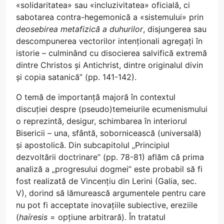
«solidaritatea» sau «incluzivitatea» oficială, ci
sabotarea contra-hegemonică a «sistemului» prin
deosebirea metafizică a duhurilor
, disjungerea sau
descompunerea vectorilor intenționali agregați în
istorie – culminând cu disocierea salvifică extremă
dintre Christos și Antichrist, dintre originalul divin
și copia satanică” (pp. 141-142).
O temă de importanță majoră în contextul
discuției despre (pseudo)temeiurile ecumenismului
o reprezintă, desigur, schimbarea în interiorul
Bisericii – una, sfântă, sobornicească (universală)
și apostolică. Din subcapitolul „Principiul
dezvoltării doctrinare” (pp. 78-81) aflăm că prima
analiză a „progresului dogmei” este probabil să fi
fost realizată de Vincențiu din Lerini (Galia, sec.
V), dorind să lămurească argumentele pentru care
nu pot fi acceptate inovațiile subiective, ereziile
(
haíresis
= opțiune arbitrară). În tratatul