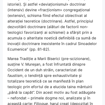
istoriei). Și astfel «deviaționismul» doctrinar
(intensiv) devine «fracționism» congregațional
(extensiv), schisma fiind efectul obiectivat al
alterației teoretice (doctrinare). Astfel, principiul
dezvoltării doctrinare (alături de factorii non-
teologici favorizanți ai schismei) a sfârșit prin a
acumula o alteritate noetică definibilă ca sumă de
inovații doctrinare inexistente în cadrul Sinoadelor
Ecumenice” (pp. 81-82).
Marea Tradiție a Marii Biserici (pre-scizionare),
susține V. Mureșan, a fost înfruntată dinspre
Occident de un duh străin, caracterizat de
faustism
, o tendință spre exhaustivitate și
totalizare teoretică ce se manifestă în plan
teologic prin efortul de a elucida taina mântuirii
„până la capăt”. Din acest motiv au fost adăugate
– nefondat – primele dogme noi, analizate și în
această carte:
Filioque
, harul creat (depozitat în