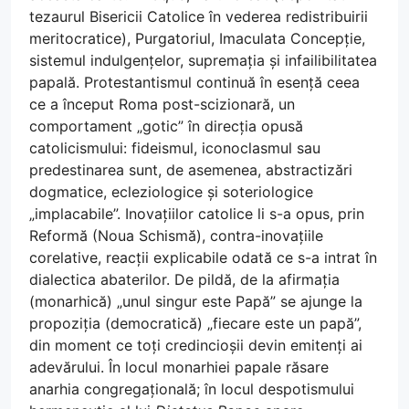
tezaurul Bisericii Catolice în vederea redistribuirii
meritocratice), Purgatoriul, Imaculata Concepție,
sistemul indulgențelor, supremația și infailibilitatea
papală. Protestantismul continuă în esență ceea
ce a început Roma post-scizionară, un
comportament „gotic” în direcția opusă
catolicismului: fideismul, iconoclasmul sau
predestinarea sunt, de asemenea, abstractizări
dogmatice, ecleziologice și soteriologice
„implacabile”. Inovațiilor catolice li s-a opus, prin
Reformă (Noua Schismă), contra-inovațiile
corelative, reacții explicabile odată ce s-a intrat în
dialectica abaterilor. De pildă, de la afirmația
(monarhică) „unul singur este Papă” se ajunge la
propoziția (democratică) „fiecare este un papă”,
din moment ce toți credincioșii devin emitenți ai
adevărului. În locul monarhiei papale răsare
anarhia congregațională; în locul despotismului