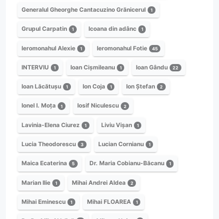
Generalul Gheorghe Cantacuzino Grănicerul
1
Grupul Carpatin
Icoana din adânc
1
1
Ieromonahul Alexie
Ieromonahul Fotie
1
45
INTERVIU
Ioan Cișmileanu
Ioan Gându
1
1
22
Ioan Lăcătușu
Ion Coja
Ion Ștefan
1
1
2
Ionel I. Moța
Iosif Niculescu
1
2
Lavinia-Elena Ciurez
Liviu Vișan
1
1
Lucia Theodorescu
Lucian Cornianu
3
1
Maica Ecaterina
Dr. Maria Cobianu-Băcanu
5
1
Marian Ilie
Mihai Andrei Aldea
1
2
Mihai Eminescu
Mihai FLOAREA
1
1