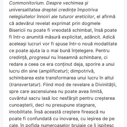
Commonitorium. Despre vechimea și
universalitatea dreptei credințe împotriva
nelegiuitelor înnoiri ale tuturor ereticilor
, el afirmă
că adevărul revelat exprimat prin dogmele
Bisericii nu poate fi vreodată schimbat, însă poate
fi într-o anumită măsură explicitat, adâncit. Adică
aceleași lucruri vor fi spuse într-o nouă modalitate
ce poate ajuta la o mai bună înțelegere. Pentru
credință,
progresul
nu înseamnă
schimbare
, ci
redare a ceea ce era conținut deja, sporire a unui
lucru din sine (
amplificetur
); dimpotrivă,
schimbarea este transformarea unui lucru în altul
(
transvertatur
). Fiind mod de revelare a Divinității,
spre care ascensiunea nu poate avea limită,
cuvântul sacru lasă loc nesfârșit pentru creșterea
cunoașterii, deci nu presupune stagnare,
imobilitate. Însă această creștere firească nu
poate fi confundată cu inovarea, cu ieșirea de pe
cale, în pofida numeroaselor bruiaje ce îi ispitesc