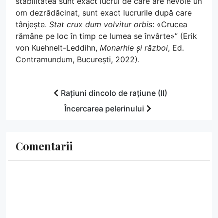
stabilitatea sunt exact lucrul de care are nevoie un
om dezrădăcinat, sunt exact lucrurile după care
tânjește.
Stat crux dum volvitur orbis
: «Crucea
rămâne pe loc în timp ce lumea se învârte»” (Erik
von Kuehnelt-Leddihn,
Monarhie și război
, Ed.
Contramundum, București, 2022).
Rațiuni dincolo de rațiune (II)
Încercarea pelerinului
Comentarii