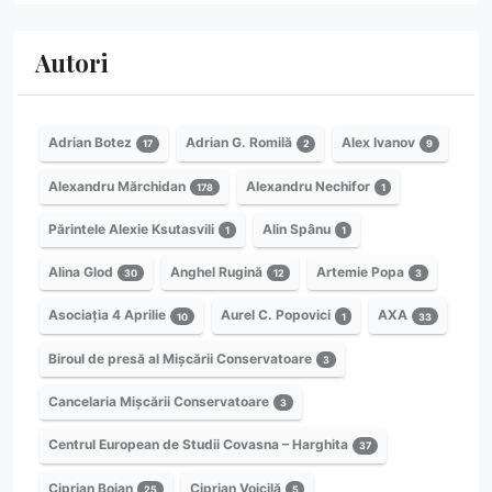
Autori
Adrian Botez
Adrian G. Romilă
Alex Ivanov
17
2
9
Alexandru Mărchidan
Alexandru Nechifor
178
1
Părintele Alexie Ksutasvili
Alin Spânu
1
1
Alina Glod
Anghel Rugină
Artemie Popa
30
12
3
Asociația 4 Aprilie
Aurel C. Popovici
AXA
10
1
33
Biroul de presă al Mișcării Conservatoare
3
Cancelaria Mișcării Conservatoare
3
Centrul European de Studii Covasna – Harghita
37
Ciprian Bojan
Ciprian Voicilă
25
5