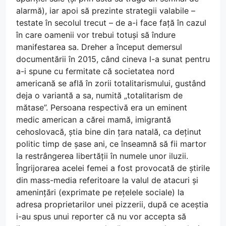
alarmă), iar apoi să prezinte strategii valabile –
testate în secolul trecut – de a-i face față în cazul
în care oamenii vor trebui totuși să îndure
manifestarea sa. Dreher a început demersul
documentării în 2015, când cineva l-a sunat pentru
a-i spune cu fermitate că societatea nord
americană se află în zorii totalitarismului, gustând
deja o variantă a sa, numită „totalitarism de
mătase”. Persoana respectivă era un eminent
medic american a cărei mamă, imigrantă
cehoslovacă, știa bine din țara natală, ca deținut
politic timp de șase ani, ce înseamnă să fii martor
la restrângerea libertății în numele unor iluzii.
Îngrijorarea acelei femei a fost provocată de știrile
din mass-media referitoare la valul de atacuri și
amenințări (exprimate pe rețelele sociale) la
adresa proprietarilor unei pizzerii, după ce aceștia
i-au spus unui reporter că nu vor accepta să