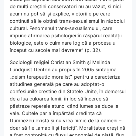
de mulți creștini conservatori nu au văzut, și nici
acum nu pot să-și explice, victoriile pe care
continuă să le obțină trans-sexualismul în războiul
cultural. Fenomenul trans-sexualismului, care
impune afirmarea psihologiei în răspărul realității
biologice, este o culminare logică a procesului
început cu secole mai devreme” (p. 32).
Sociologii religiei Christian Smith și Melinda
Lundquist Denton au propus în 2005 sintagma
„deism terapeutic moralist”, pentru a caracteriza
atitudinea generală pe care au adoptat-o
confesiunile creștine din Statele Unite, în demersul
de a lua culoarea lumii, în loc să încerce să
păstreze reperele atunci când lumea se duce la
vale. Cultele par a împărtăși credința că
Dumnezeu există și nu vrea nimic de la oameni –
doar să fie „amabili și fericiți”. Moralitatea creștină
a fost contopită cu fluxul economiei de piață, flux