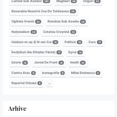
Lumină Sub Asediu!
Maghiari
Unguri
145
38
35
Basarabia Noastră Cea De Totdeauna
28
Oglinda Vremii
România Sub Asediu
25
25
Naționalism
Cetatea Creștină
24
22
Haiduci–m–aș Și N–am Cui
Politică
Curs
18
18
17
Învățături Ale Sfinților Părinți
Gyrul
17
14
Istorie
Jurnal De Front
Inedit
14
12
10
Contra Atac
Iconografie
Mihai Eminescu
9
9
9
Raportul Orbului
…
9
Arhive