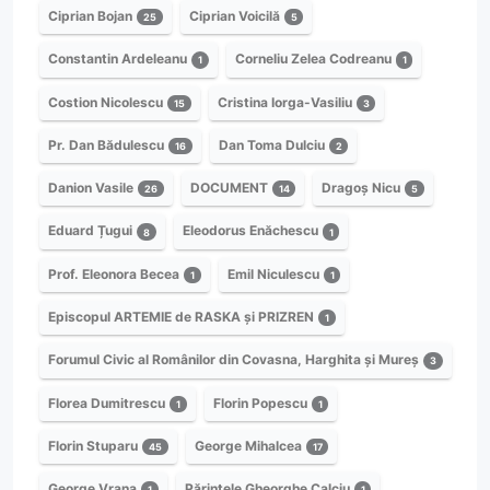
Ciprian Bojan
Ciprian Voicilă
25
5
Constantin Ardeleanu
Corneliu Zelea Codreanu
1
1
Costion Nicolescu
Cristina Iorga-Vasiliu
15
3
Pr. Dan Bădulescu
Dan Toma Dulciu
16
2
Danion Vasile
DOCUMENT
Dragoș Nicu
26
14
5
Eduard Țugui
Eleodorus Enăchescu
8
1
Prof. Eleonora Becea
Emil Niculescu
1
1
Episcopul ARTEMIE de RASKA și PRIZREN
1
Forumul Civic al Românilor din Covasna, Harghita și Mureș
3
Florea Dumitrescu
Florin Popescu
1
1
Florin Stuparu
George Mihalcea
45
17
George Vrana
Părintele Gheorghe Calciu
1
1