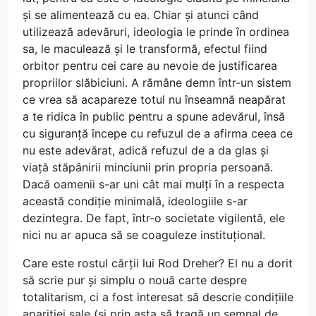
și se alimentează cu ea. Chiar și atunci când
utilizează adevăruri, ideologia le prinde în ordinea
sa, le maculează și le transformă, efectul fiind
orbitor pentru cei care au nevoie de justificarea
propriilor slăbiciuni. A rămâne demn într-un sistem
ce vrea să acapareze totul nu înseamnă neapărat
a te ridica în public pentru a spune adevărul, însă
cu siguranță începe cu refuzul de a afirma ceea ce
nu este adevărat, adică refuzul de a da glas și
viață stăpânirii minciunii prin propria persoană.
Dacă oamenii s-ar uni cât mai mulți în a respecta
această condiție minimală, ideologiile s-ar
dezintegra. De fapt, într-o societate vigilentă, ele
nici nu ar apuca să se coaguleze instituțional.
Care este rostul cărții lui Rod Dreher? El nu a dorit
să scrie pur și simplu o nouă carte despre
totalitarism, ci a fost interesat să descrie condițiile
apariției sale (și prin asta să tragă un semnal de