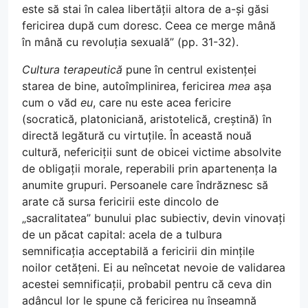
este să stai în calea libertății altora de a-și găsi
fericirea după cum doresc. Ceea ce merge mână
în mână cu revoluția sexuală” (pp. 31-32).
Cultura terapeutică
pune în centrul existenței
starea de bine, autoîmplinirea, fericirea
mea
așa
cum o văd
eu
, care nu este acea fericire
(socratică, platoniciană, aristotelică, creștină) în
directă legătură cu virtuțile. În această nouă
cultură, nefericiții sunt de obicei victime absolvite
de obligații morale, reperabili prin apartenența la
anumite grupuri. Persoanele care îndrăznesc să
arate că sursa fericirii este dincolo de
„sacralitatea” bunului plac subiectiv, devin vinovați
de un păcat capital: acela de a tulbura
semnificația acceptabilă a fericirii din mințile
noilor cetățeni. Ei au neîncetat nevoie de validarea
acestei semnificații, probabil pentru că ceva din
adâncul lor le spune că fericirea nu înseamnă