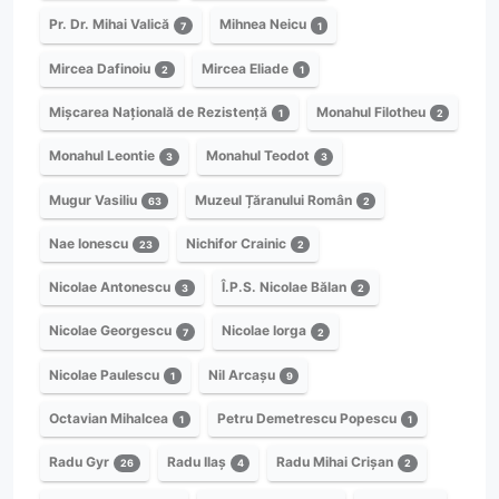
Pr. Dr. Mihai Valică
Mihnea Neicu
7
1
Mircea Dafinoiu
Mircea Eliade
2
1
Mișcarea Națională de Rezistență
Monahul Filotheu
1
2
Monahul Leontie
Monahul Teodot
3
3
Mugur Vasiliu
Muzeul Țăranului Român
63
2
Nae Ionescu
Nichifor Crainic
23
2
Nicolae Antonescu
Î.P.S. Nicolae Bălan
3
2
Nicolae Georgescu
Nicolae Iorga
7
2
Nicolae Paulescu
Nil Arcașu
1
9
Octavian Mihalcea
Petru Demetrescu Popescu
1
1
Radu Gyr
Radu Ilaș
Radu Mihai Crișan
26
4
2