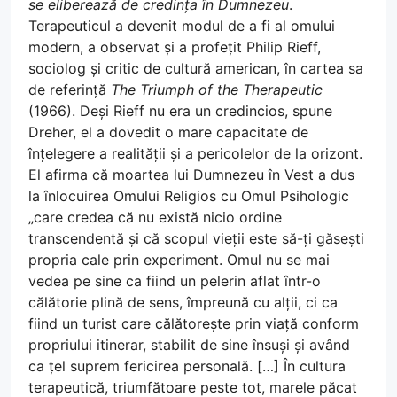
se eliberează de credința în Dumnezeu
.
Terapeuticul a devenit modul de a fi al omului
modern, a observat și a profețit Philip Rieff,
sociolog și critic de cultură american, în cartea sa
de referință
The Triumph of the Therapeutic
(1966). Deși Rieff nu era un credincios, spune
Dreher, el a dovedit o mare capacitate de
înțelegere a realității și a pericolelor de la orizont.
El afirma că moartea lui Dumnezeu în Vest a dus
la înlocuirea Omului Religios cu Omul Psihologic
„care credea că nu există nicio ordine
transcendentă și că scopul vieții este să-ți găsești
propria cale prin experiment. Omul nu se mai
vedea pe sine ca fiind un pelerin aflat într-o
călătorie plină de sens, împreună cu alții, ci ca
fiind un turist care călătorește prin viață conform
propriului itinerar, stabilit de sine însuși și având
ca țel suprem fericirea personală. […] În cultura
terapeutică, triumfătoare peste tot, marele păcat