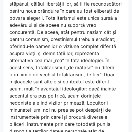
stăpânul, călăul libertății lor, să îi fie recunoscători
pentru noua orânduire în care au fost eliberați de
povara alegerii. Totalitarismul este unica sursă a
adevărului și de aceea nu suportă vreo
concurență. De aceea, atât pentru nazism cât și
pentru comunism, creștinismul trebuia eradicat;
oferindu-le oamenilor o viziune complet diferită
asupra vieții și demnității lor, reprezenta
alternativa cea mai „rea” în fața ideologiei. În
acest sens, totalitarismul „de mătase” nu diferă
prin nimic de vechiul totalitarism „de fier”. Doar
mijloacele sunt altele și contextul este diferit
acum, mult în avantajul ideologilor: dacă înainte
accentul era pus pe frică, acum dorințele
hedoniste ale indivizilor primează. Locuitorii
minunatei lumi noi nu prea se pot despărți de
instrumentele prin care își procură diversele
plăceri, instrumente prin care totodată pun la
dispoziția terților datele personale atât de