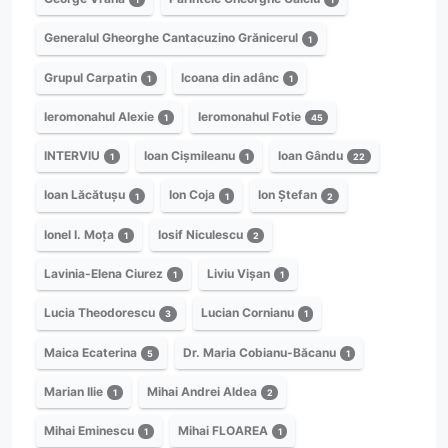
Generalul Gheorghe Cantacuzino Grănicerul
1
Grupul Carpatin
Icoana din adânc
1
1
Ieromonahul Alexie
Ieromonahul Fotie
1
45
INTERVIU
Ioan Cișmileanu
Ioan Gându
1
1
22
Ioan Lăcătușu
Ion Coja
Ion Ștefan
1
1
2
Ionel I. Moța
Iosif Niculescu
1
2
Lavinia-Elena Ciurez
Liviu Vișan
1
1
Lucia Theodorescu
Lucian Cornianu
3
1
Maica Ecaterina
Dr. Maria Cobianu-Băcanu
5
1
Marian Ilie
Mihai Andrei Aldea
1
2
Mihai Eminescu
Mihai FLOAREA
1
1