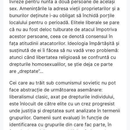
livreze pentru nunta a două persoane de același
sex. Amenințările la adresa vieții proprietarilor și a
bunurilor deținute i-au obligat să închidă porțile
localului pentru o perioadă. Elitele liberale se pare
că nu au fost deloc tulburate de atacul împotriva
acestor persoane, ceea ce denotă consensul în
fața atitudinii atacatorilor. Ideologia împărtășită și
susținută de ei îi făcea să nu vadă vreo problemă:
atunci când libertatea religioasă se confruntă cu
drepturile homosexualilor, se știe deja ce parte
are „dreptate”…
Cei care au trăit sub comunismul sovietic nu pot
face abstracție de următoarea asemănare:
liberalismul clasic, axat pe drepturile individului,
este înlocuit de către elite cu un crez progresist
unde justiția și dreptatea sunt analizate în termenii
grupurilor. Oamenii sunt evaluați în funcție de
identificarea cu grupurile din care fac parte, în