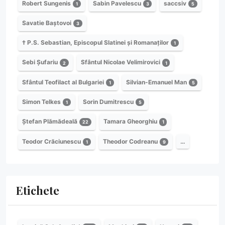
Robert Sungenis
Sabin Pavelescu
saccsiv
1
3
5
Savatie Baștovoi
3
† P.S. Sebastian, Episcopul Slatinei și Romanaților
1
Sebi Șufariu
Sfântul Nicolae Velimirovici
2
1
Sfântul Teofilact al Bulgariei
Silvian-Emanuel Man
1
5
Simon Telkes
Sorin Dumitrescu
1
5
Ștefan Plămădeală
Tamara Gheorghiu
22
1
Teodor Crăciunescu
Theodor Codreanu
…
1
9
Etichete