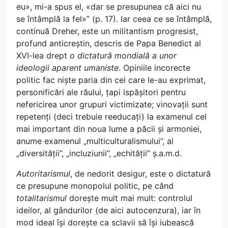
eu», mi-a spus el, «dar se presupunea că aici nu
se întâmplă la fel»” (p. 17). Iar ceea ce se întâmplă,
continuă Dreher, este un militantism progresist,
profund anticreștin, descris de Papa Benedict al
XVI-lea drept
o dictatură mondială a unor
ideologii aparent umaniste
. Opiniile incorecte
politic fac niște paria din cei care le-au exprimat,
personificări ale răului, țapi ispășitori pentru
nefericirea unor grupuri victimizate; vinovații sunt
repetenți (deci trebuie reeducați) la examenul cel
mai important din noua lume a păcii și armoniei,
anume examenul „multiculturalismului”, al
„diversității”, „incluziunii”, „echității” ș.a.m.d.
Autoritarismul
, de nedorit desigur, este o dictatură
ce presupune monopolul politic, pe când
totalitarismul
dorește mult mai mult: controlul
ideilor, al gândurilor (de aici autocenzura), iar în
mod ideal își dorește ca sclavii să își iubească