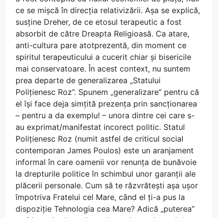
ce se mișcă în direcția relativizării. Așa se explică,
susține Dreher, de ce etosul terapeutic a fost
absorbit de către Dreapta Religioasă. Ca atare,
anti-cultura pare atotprezentă, din moment ce
spiritul terapeuticului a cucerit chiar și bisericile
mai conservatoare. În acest context, nu suntem
prea departe de generalizarea „Statului
Polițienesc Roz”. Spunem „generalizare” pentru că
el își face deja simțită prezența prin sancționarea
– pentru a da exemplu! – unora dintre cei care s-
au exprimat/manifestat incorect politic. Statul
Polițienesc Roz (numit astfel de criticul social
contemporan James Poulos) este un aranjament
informal în care oamenii vor renunța de bunăvoie
la drepturile politice în schimbul unor garanții ale
plăcerii personale. Cum să te răzvrătești așa ușor
împotriva Fratelui cel Mare, când el ți-a pus la
dispoziție Tehnologia cea Mare? Adică „puterea”