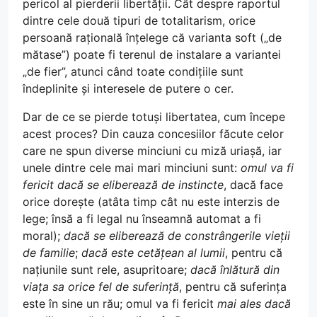
pericol al pierderii libertății. Cât despre raportul
dintre cele două tipuri de totalitarism, orice
persoană rațională înțelege că varianta soft („de
mătase”) poate fi terenul de instalare a variantei
„de fier”, atunci când toate condițiile sunt
îndeplinite și interesele de putere o cer.
Dar de ce se pierde totuși libertatea, cum începe
acest proces? Din cauza concesiilor făcute celor
care ne spun diverse minciuni cu miză uriașă, iar
unele dintre cele mai mari minciuni sunt:
omul va fi
fericit dacă se eliberează de instincte
, dacă face
orice dorește (atâta timp cât nu este interzis de
lege; însă a fi legal nu înseamnă automat a fi
moral);
dacă se eliberează de constrângerile vieții
de familie
;
dacă este cetățean al lumii
, pentru că
națiunile sunt rele, asupritoare;
dacă înlătură din
viața sa orice fel de suferință
, pentru că suferința
este în sine un rău; omul va fi fericit
mai ales dacă