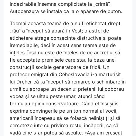
indezirabile însemna complicitate la „crimă”.
Autocenzura se instala ca la o apăsare de buton.
Tocmai această teamă de a nu fi etichetat drept
„rău” a început să apară în Vest; o astfel de
etichetare atrage consecințe distructive și poate
iremediabile, deci în acest sens teama este de
înțeles. Însă nu este de înțeles de ce ar trebui să
fie acceptate premisele care stau la baza unei
construcții sociale generatoare de frică. Un
profesor emigrat din Cehoslovacia i-a mărturisit
lui Dreher că „a început să remarce o schimbare în
urmă cu aproape un deceniu: prietenii lui coborau
vocea și se uitau peste umăr, atunci când
formulau opinii conservatoare. Când el însuși își
exprima convingerile pe un ton normal al vocii,
americanii începeau să se foiască neliniștiți și să
cerceteze iute cu privirea restul încăperii, ca să
vadă cine s-ar putea să asculte. «Așa am crescut