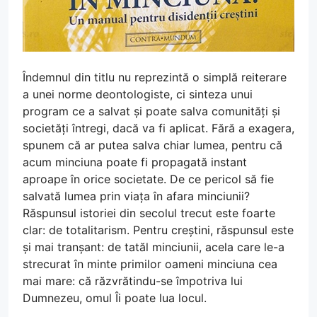
Îndemnul din titlu nu reprezintă o simplă reiterare
a unei norme deontologiste, ci sinteza unui
program ce a salvat și poate salva comunități și
societăți întregi, dacă va fi aplicat. Fără a exagera,
spunem că ar putea salva chiar lumea, pentru că
acum minciuna poate fi propagată instant
aproape în orice societate. De ce pericol să fie
salvată lumea prin viața în afara minciunii?
Răspunsul istoriei din secolul trecut este foarte
clar: de totalitarism. Pentru creștini, răspunsul este
și mai tranșant: de tatăl minciunii, acela care le-a
strecurat în minte primilor oameni minciuna cea
mai mare: că răzvrătindu-se împotriva lui
Dumnezeu, omul Îi poate lua locul.