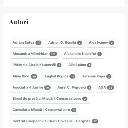
Autori
Adrian Botez
Adrian G. Romilă
Alex Ivanov
17
2
9
Alexandru Mărchidan
Alexandru Nechifor
178
1
Părintele Alexie Ksutasvili
Alin Spânu
1
1
Alina Glod
Anghel Rugină
Artemie Popa
30
12
3
Asociația 4 Aprilie
Aurel C. Popovici
AXA
10
1
33
Biroul de presă al Mișcării Conservatoare
3
Cancelaria Mișcării Conservatoare
3
Centrul European de Studii Covasna – Harghita
37