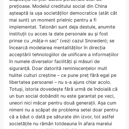
prețioase. Modelul creditului social din China
așteaptă la ușa societăților democratice (atât cât
mai sunt) un moment prielnic pentru a fi
implementat. Tatonări sunt deja destule, anumite
instituții cu acces la date personale au și fost
prinse cu „mâța-n sac” (vezi cazul Snowden); se
încearcă modelarea mentalităților în direcția
acceptării tehnologiilor de unificare a informațiilor
în numele diverselor facilități și măsuri de
siguranță. Doar datorită reminiscențelor mult
hulitei culturi creștine – ce pune preț fără egal pe
libertatea persoanei – nu s-a ajuns chiar acolo.
Totuși, istoria dovedește fără urmă de îndoială că
un bun social dobândit nu este garantat pe veci,
uneori nici măcar pentru două generații. Așa cum
nimeni nu a scăpat de problema setei doar pentru
că a băut o dată pe săturate din izvor, tot astfel
societățile nu rămân totdeauna în afara marelui