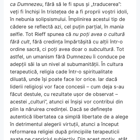
ca Dumnezeu
, fără să le fi spus și „traducerea”:
veți fi închiși în tristețea de a fi proprii voștri idoli,
în nebunia solipsismului. Împlinirea acestui tip de
cădere se reflectă azi, cel puțin parțial, în
mania
selfie
. Tot Rieff spunea că
nu poți avea o cultură
fără cult
, fără credința împărtășită cu alții într-o
ordine sacră, ci poți avea doar o
subcultură
. Tot
astfel, un umanism fără Dumnezeu îi conduce pe
adepții săi la un nivel al subumanității. În cultura
terapeutică, religia cade într-o spiritualitate
diluată, unde își poate face lor orice. Iar dacă
liderii religioși vor face concesii – cum deja s-au
făcut destule, cu rezultate ușor de observat –
acestei „culturi”, atunci ei înșiși vor contribui din
plin la năruirea credinței. Dacă se definește
autentică libertatea ca simplă libertate de a alege
în detrimentul alegerii virtuții, atunci a început
reformarea religiei după principiile terapeuticii
axate pe capriciul subiectiv. Din acest motiv „atât