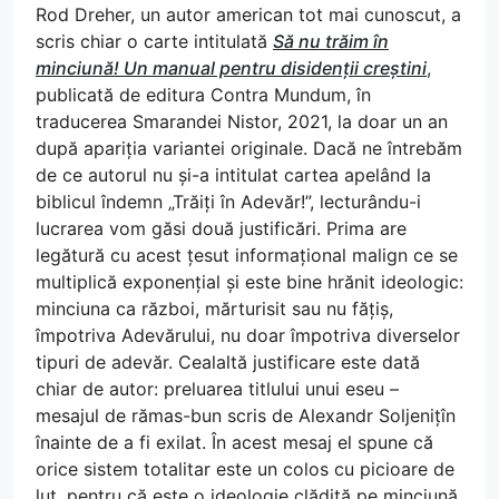
Rod Dreher, un autor american tot mai cunoscut, a
scris chiar o carte intitulată
Să nu trăim în
minciună! Un manual pentru disidenții creștini
,
publicată de editura Contra Mundum, în
traducerea Smarandei Nistor, 2021, la doar un an
după apariția variantei originale. Dacă ne întrebăm
de ce autorul nu și-a intitulat cartea apelând la
biblicul îndemn „Trăiți în Adevăr!”, lecturându-i
lucrarea vom găsi două justificări. Prima are
legătură cu acest țesut informațional malign ce se
multiplică exponențial și este bine hrănit ideologic:
minciuna ca război, mărturisit sau nu fățiș,
împotriva Adevărului, nu doar împotriva diverselor
tipuri de adevăr. Cealaltă justificare este dată
chiar de autor: preluarea titlului unui eseu –
mesajul de rămas-bun scris de Alexandr Soljenițîn
înainte de a fi exilat. În acest mesaj el spune că
orice sistem totalitar este un colos cu picioare de
lut, pentru că este o ideologie clădită pe minciună