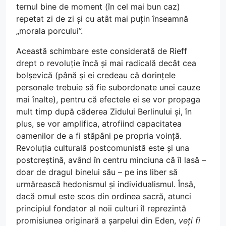
ternul bine de moment (în cel mai bun caz)
repetat zi de zi și cu atât mai puțin înseamnă
„morala porcului”.
Această schimbare este considerată de Rieff
drept o revoluție încă și mai radicală decât cea
bolșevică (până și ei credeau că dorințele
personale trebuie să fie subordonate unei cauze
mai înalte), pentru că efectele ei se vor propaga
mult timp după căderea Zidului Berlinului și, în
plus, se vor amplifica, atrofiind capacitatea
oamenilor de a fi stăpâni pe propria voință.
Revoluția culturală postcomunistă este și una
postcreștină, având în centru minciuna că îl lasă –
doar de dragul binelui său – pe ins liber să
urmărească hedonismul și individualismul. Însă,
dacă omul este scos din ordinea sacră, atunci
principiul fondator al noii culturi îl reprezintă
promisiunea originară a șarpelui din Eden,
veți fi