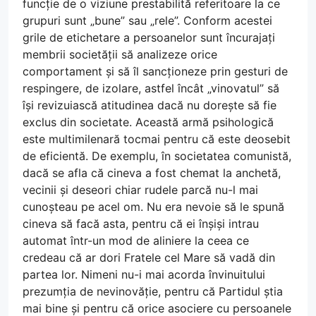
funcție de o viziune prestabilită referitoare la ce
grupuri sunt „bune” sau „rele”. Conform acestei
grile de etichetare a persoanelor sunt încurajați
membrii societății să analizeze orice
comportament și să îl sancționeze prin gesturi de
respingere, de izolare, astfel încât „vinovatul” să
își revizuiască atitudinea dacă nu dorește să fie
exclus din societate. Această armă psihologică
este multimilenară tocmai pentru că este deosebit
de eficientă. De exemplu, în societatea comunistă,
dacă se afla că cineva a fost chemat la anchetă,
vecinii și deseori chiar rudele parcă nu-l mai
cunoșteau pe acel om. Nu era nevoie să le spună
cineva să facă asta, pentru că ei înșiși intrau
automat într-un mod de aliniere la ceea ce
credeau că ar dori Fratele cel Mare să vadă din
partea lor. Nimeni nu-i mai acorda învinuitului
prezumția de nevinovăție, pentru că Partidul știa
mai bine și pentru că orice asociere cu persoanele