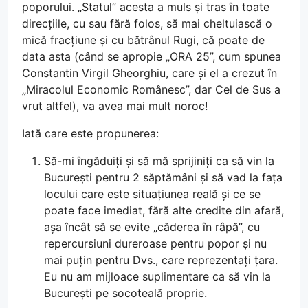
poporului. „Statul” acesta a muls și tras în toate
direcțiile, cu sau fără folos, să mai cheltuiască o
mică fracțiune și cu bătrânul Rugi, că poate de
data asta (când se apropie „ORA 25”, cum spunea
Constantin Virgil Gheorghiu, care și el a crezut în
„Miracolul Economic Românesc”, dar Cel de Sus a
vrut altfel), va avea mai mult noroc!
Iată care este propunerea:
Să-mi îngăduiți și să mă sprijiniți ca să vin la
București pentru 2 săptămâni și să vad la fața
locului care este situațiunea reală și ce se
poate face imediat, fără alte credite din afară,
așa încât să se evite „căderea în râpă”, cu
repercursiuni dureroase pentru popor și nu
mai puțin pentru Dvs., care reprezentați țara.
Eu nu am mijloace suplimentare ca să vin la
București pe socoteală proprie.