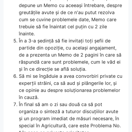
depune un Memo cu aceeași întrebare, despre
greutățile avute și de ce n'au putut rezolva
cum se cuvine problemele date, Memo care
trebuie să fie înaintat cel puțin cu 2 zile
înainte.
În a 3-a ședință să fie invitați toți șefii de
partide din opoziție, cu același angajament,
de a prezenta un Memo de 2 pagini în care să
răspundă care sunt problemele, cum le văd ei
și în ce direcție se află soluția.
Să mi se îngăduie a avea convorbiri private cu
experții străini, ca să aud și plângerile lor, și
ce opinie au despre soluționarea problemelor
în cauză.
În final să am o zi sau două ca să pot
organiza o sinteză a tuturor discuțiilor avute
și un program imediat de măsuri necesare, în
special în Agricultură, care este Problema No.