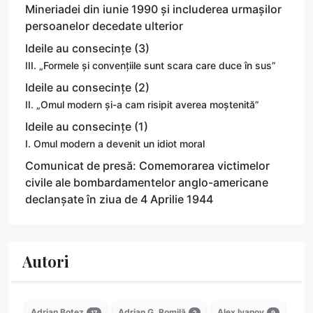
Mineriadei din iunie 1990 și includerea urmașilor
persoanelor decedate ulterior
Ideile au consecințe (3)
III. „Formele și convențiile sunt scara care duce în sus”
Ideile au consecințe (2)
II. „Omul modern și-a cam risipit averea moștenită”
Ideile au consecințe (1)
I. Omul modern a devenit un idiot moral
Comunicat de presă: Comemorarea victimelor
civile ale bombardamentelor anglo-americane
declanșate în ziua de 4 Aprilie 1944
Autori
Adrian Botez
Adrian G. Romilă
Alex Ivanov
17
2
9