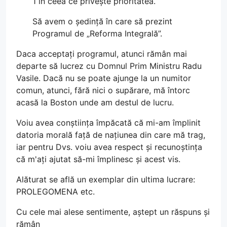
1 în ceea ce privește prioritatea.
Să avem o ședință în care să prezint
Programul de „Reforma Integrală”.
Daca acceptați programul, atunci rămân mai
departe să lucrez cu Domnul Prim Ministru Radu
Vasile. Dacă nu se poate ajunge la un numitor
comun, atunci, fără nici o supărare, mă întorc
acasă la Boston unde am destul de lucru.
Voiu avea conștiința împăcată că mi-am împlinit
datoria morală față de națiunea din care mă trag,
iar pentru Dvs. voiu avea respect și recunoștința
că m'ați ajutat să-mi împlinesc și acest vis.
Alăturat se află un exemplar din ultima lucrare:
PROLEGOMENA etc.
Cu cele mai alese sentimente, aștept un răspuns și
rămân