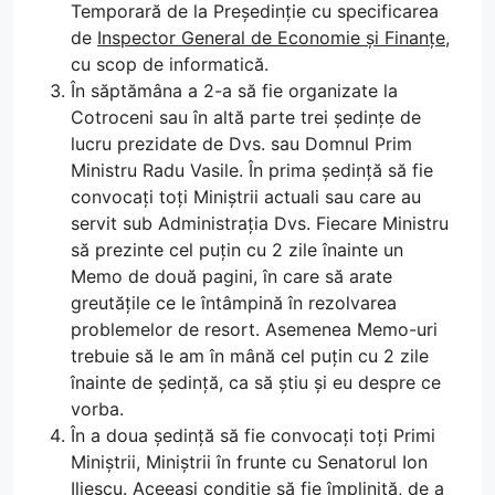
Temporară de la Președinție cu specificarea
de
Inspector General de Economie și Finanțe
,
cu scop de informatică.
În săptămâna a 2-a să fie organizate la
Cotroceni sau în altă parte trei ședințe de
lucru prezidate de Dvs. sau Domnul Prim
Ministru Radu Vasile. În prima ședință să fie
convocați toți Miniștrii actuali sau care au
servit sub Administrația Dvs. Fiecare Ministru
să prezinte cel puțin cu 2 zile înainte un
Memo de două pagini, în care să arate
greutățile ce le întâmpină în rezolvarea
problemelor de resort. Asemenea Memo-uri
trebuie să le am în mână cel puțin cu 2 zile
înainte de ședință, ca să știu și eu despre ce
vorba.
În a doua ședință să fie convocați toți Primi
Miniștrii, Miniștrii în frunte cu Senatorul Ion
Iliescu. Aceeași condiție să fie împlinită, de a