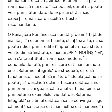
ultima suflare că un „Miracol Economic” în țara
românească mai este încă posibil, dar el nu poate
veni prin sfaturi date de experții străini sau
experții români care ascultă orbește
recomandările.
O
Renaștere Românească
curată și demnă față de
înaintași, în economie, finanțe, știință și arte, nu se
poate ridica prin credite (împrumuturi) sau sfaturi
venite din străinătate, ci numai „PRIN NOI ÎNȘINE!”,
cum s'a creat Statul românesc modern. În
condițiile de față, prin realizare cât mai curând a
unei „Reforme Integrale” de structură, care să
funcționeze imediat, să înlăture îndoiala „că nu se
poate”; să deschidă ochii la fiecare cetățean, nu
prin promisiuni goale, că la anul va fi mai bine, ci
prin puterea exemplului viu dat de „Reforma
Integrală” și ultimul cetățean să se convingă singur
că merită să lucrezi cât mai mult și cât mai bine în