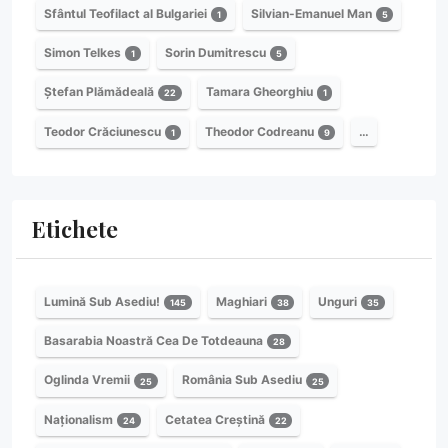
Sfântul Teofilact al Bulgariei
Silvian-Emanuel Man
1
5
Simon Telkes
Sorin Dumitrescu
1
5
Ștefan Plămădeală
Tamara Gheorghiu
22
1
Teodor Crăciunescu
Theodor Codreanu
…
1
9
Etichete
Lumină Sub Asediu!
Maghiari
Unguri
145
38
35
Basarabia Noastră Cea De Totdeauna
28
Oglinda Vremii
România Sub Asediu
25
25
Naționalism
Cetatea Creștină
24
22