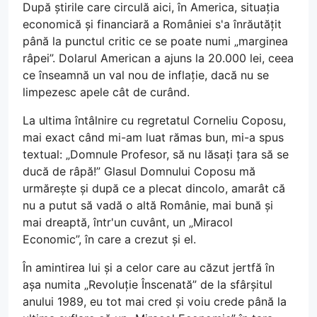
După știrile care circulă aici, în America, situația
economică și financiară a României s'a înrăutățit
până la punctul critic ce se poate numi „marginea
râpei”. Dolarul American a ajuns la 20.000 lei, ceea
ce înseamnă un val nou de inflație, dacă nu se
limpezesc apele cât de curând.
La ultima întâlnire cu regretatul Corneliu Coposu,
mai exact când mi-am luat rămas bun, mi-a spus
textual: „Domnule Profesor, să nu lăsați țara să se
ducă de râpă!” Glasul Domnului Coposu mă
urmărește și după ce a plecat dincolo, amarât că
nu a putut să vadă o altă Românie, mai bună și
mai dreaptă, într'un cuvânt, un „Miracol
Economic”, în care a crezut și el.
În amintirea lui și a celor care au căzut jertfă în
așa numita „Revoluție Înscenată” de la sfârșitul
anului 1989, eu tot mai cred și voiu crede până la