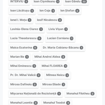
INTERVIU
Ioan Cișmileanu
Ioan Gându
1
1
22
Ioan Lăcătușu
Ion Coja
Ion Ștefan
1
1
2
Ionel I. Moța
Iosif Niculescu
1
2
Lavinia-Elena Ciurez
Liviu Vișan
1
1
Lucia Theodorescu
Lucian Cornianu
3
1
Maica Ecaterina
Dr. Maria Cobianu-Băcanu
5
1
Marian Ilie
Mihai Andrei Aldea
1
2
Mihai Eminescu
Mihai FLOAREA
1
1
Pr. Dr. Mihai Valică
Mihnea Neicu
7
1
Mircea Dafinoiu
Mircea Eliade
2
1
Mișcarea Națională de Rezistență
Monahul Filotheu
1
2
Monahul Leontie
Monahul Teodot
3
3