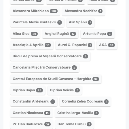
Alexandru Mărchidan
Alexandru Nechifor
178
1
Părintele Alexie Ksutasvili
Alin Spânu
1
1
Alina Glod
Anghel Rugină
Artemie Popa
30
12
3
Asociația 4 Aprilie
Aurel C. Popovici
AXA
10
1
33
Biroul de presă al Mișcării Conservatoare
3
Cancelaria Mișcării Conservatoare
3
Centrul European de Studii Covasna – Harghita
37
Ciprian Bojan
Ciprian Voicilă
25
5
Constantin Ardeleanu
Corneliu Zelea Codreanu
1
1
Costion Nicolescu
Cristina Iorga-Vasiliu
15
3
Pr. Dan Bădulescu
Dan Toma Dulciu
16
2