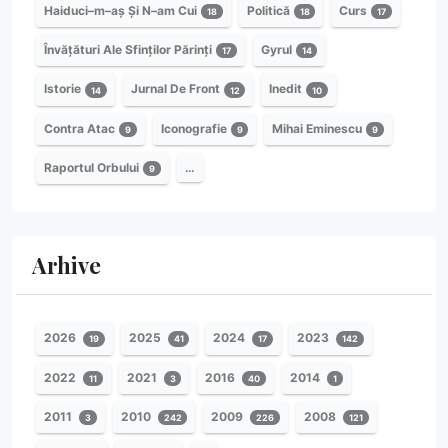
Haiduci–m–aș Și N–am Cui
Politică
Curs
18
18
17
Învățături Ale Sfinților Părinți
Gyrul
17
14
Istorie
Jurnal De Front
Inedit
14
12
10
Contra Atac
Iconografie
Mihai Eminescu
9
9
9
Raportul Orbului
…
9
Arhive
2026
2025
2024
2023
19
41
17
142
2022
2021
2016
2014
11
3
40
1
2011
2010
2009
2008
3
242
226
121