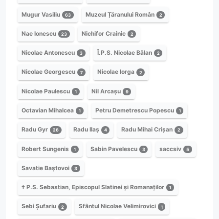
Mugur Vasiliu
Muzeul Țăranului Român
63
2
Nae Ionescu
Nichifor Crainic
23
2
Nicolae Antonescu
Î.P.S. Nicolae Bălan
3
2
Nicolae Georgescu
Nicolae Iorga
7
2
Nicolae Paulescu
Nil Arcașu
1
9
Octavian Mihalcea
Petru Demetrescu Popescu
1
1
Radu Gyr
Radu Ilaș
Radu Mihai Crișan
26
4
2
Robert Sungenis
Sabin Pavelescu
saccsiv
1
3
5
Savatie Baștovoi
3
† P.S. Sebastian, Episcopul Slatinei și Romanaților
1
Sebi Șufariu
Sfântul Nicolae Velimirovici
2
1