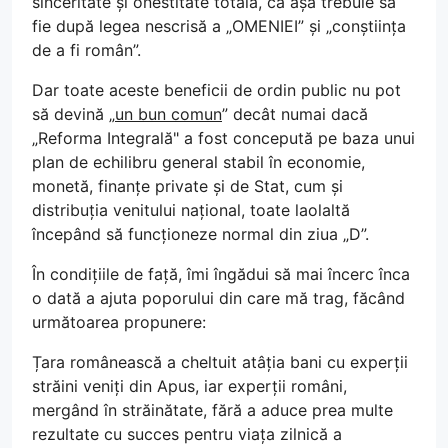
sinceritate și onestitate totală, că așa trebuie să
fie după legea nescrisă a „OMENIEI” și „conștiința
de a fi român”.
Dar toate aceste beneficii de ordin public nu pot
să devină „
un bun comun
” decât numai dacă
„Reforma Integrală" a fost concepută pe baza unui
plan de echilibru general stabil în economie,
monetă, finanțe private și de Stat, cum și
distribuția venitului național, toate laolaltă
începând să funcționeze normal din ziua „D”.
În condițiile de față, îmi îngădui să mai încerc înca
o dată a ajuta poporului din care mă trag, făcând
următoarea propunere:
Țara românească a cheltuit atâția bani cu experții
străini veniți din Apus, iar experții români,
mergând în străinătate, fără a aduce prea multe
rezultate cu succes pentru viața zilnică a