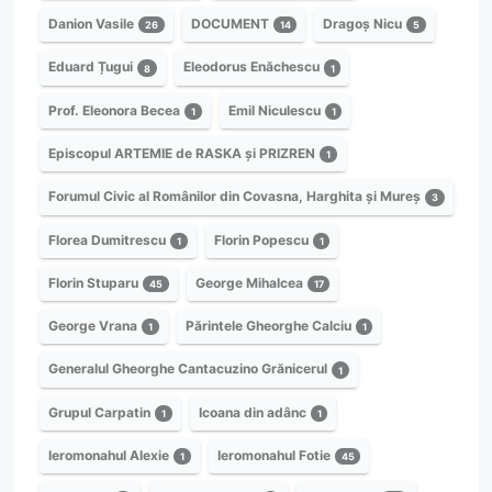
Danion Vasile
DOCUMENT
Dragoș Nicu
26
14
5
Eduard Țugui
Eleodorus Enăchescu
8
1
Prof. Eleonora Becea
Emil Niculescu
1
1
Episcopul ARTEMIE de RASKA și PRIZREN
1
Forumul Civic al Românilor din Covasna, Harghita și Mureș
3
Florea Dumitrescu
Florin Popescu
1
1
Florin Stuparu
George Mihalcea
45
17
George Vrana
Părintele Gheorghe Calciu
1
1
Generalul Gheorghe Cantacuzino Grănicerul
1
Grupul Carpatin
Icoana din adânc
1
1
Ieromonahul Alexie
Ieromonahul Fotie
1
45